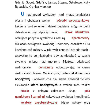
Gdynia, Sopot, Gdańsk, Jantar, Stegna, Sztutowo, Kąty
Rybackie, Krynica Morska)
U
nas przed wyjazdem nad morze znajdziesz
oferty i obejrzysz wolne
ośrodki wypoczynkowe
także z wyżywieniem dzięki będziesz mógł w pełni
delektować się odpoczynkiem,
domki letniskowe
oferujące pobyt w symbiozie z naturą,
apartamenty
dla osób ceniących swobodę i domowy charakter. Dla
każdego coś miłego, w różnych cenach i standardach -
wszystko to co niezbędne aby zamieszkać w czasie
swojego urlopu nad morzem. Możesz odwiedzić
nadmorskie
pensjonaty
odpoczywając w cieniu
nadmorskich lasów. Wykorzystaj potencjał dużej bazy
noclegowej
i wybierz coś dla siebie spośród tysięcy
ciekawych
ofert noclegowych
a wśród nich także:
hotele
z pełnym zakresem usług,
pola
namiotowe i campingi
najwyższa swoboda i mobilność,
kwatery agroturystyczne
blisko natury oraz