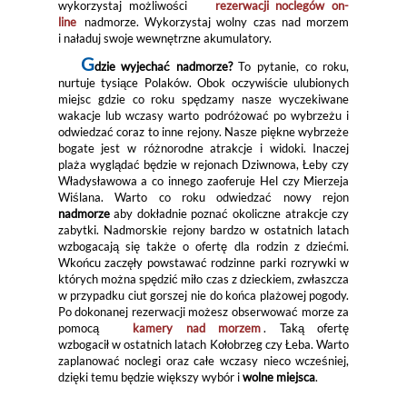
wykorzystaj możliwości
rezerwacji noclegów on-
line
nadmorze. Wykorzystaj wolny czas nad morzem
i naładuj swoje wewnętrzne akumulatory.
G
dzie wyjechać nadmorze?
To pytanie, co roku,
nurtuje tysiące Polaków. Obok oczywiście ulubionych
miejsc gdzie co roku spędzamy nasze wyczekiwane
wakacje lub wczasy warto podróżować po wybrzeżu i
odwiedzać coraz to inne rejony. Nasze piękne wybrzeże
bogate jest w różnorodne atrakcje i widoki. Inaczej
plaża wyglądać będzie w rejonach Dziwnowa, Łeby czy
Władysławowa a co innego zaoferuje Hel czy Mierzeja
Wiślana. Warto co roku odwiedzać nowy rejon
nadmorze
aby dokładnie poznać okoliczne atrakcje czy
zabytki. Nadmorskie rejony bardzo w ostatnich latach
wzbogacają się także o ofertę dla rodzin z dziećmi.
Wkońcu zaczęły powstawać rodzinne parki rozrywki w
których można spędzić miło czas z dzieckiem, zwłaszcza
w przypadku ciut gorszej nie do końca plażowej pogody.
Po dokonanej rezerwacji możesz obserwować morze za
pomocą
kamery nad morzem
. Taką ofertę
wzbogacił w ostatnich latach Kołobrzeg czy Łeba. Warto
zaplanować noclegi oraz całe wczasy nieco wcześniej,
dzięki temu będzie większy wybór i
wolne miejsca
.