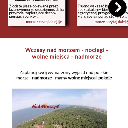
Złociste plaże oblewane przez
Trudno wskazać bardziej
lazurowemorze srodziemne, dzika
spektakularny kierunek
przyroda, zapierające dech w
egzotycznej przygody niż Sesz
piersiach punkty ...
– archipelag ponad stu wysp ...
morze
: czytaj dalej
morze
: czytaj dalej
Wczasy nad morzem - noclegi -
wolne miejsca - nadmorze
Zaplanuj swój wymarzony wyjazd nad polskie
morze -
nadmorze
- mamy
wolne miejsca
i
pokoje