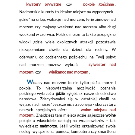
kwatery prywatne
czy
pokoje gościnne
.
Nadmorskie kurorty to idealne miejsce na wypoczynek -
gdzie? na urlop, wakacje nad morzem, ferie zimowe nad
morzem czy majowy weekend nad morzem albo długi
weekend w czerwcu. Polskie morze to także przepiękne
widoki gdzie wiele okolicznych atrakcji pozostawia
niezapomniane chwile dla dzieci, dla rodziny. W
oderwaniu od codziennego pośpiechu, na Twój pobyt
nad morzem możesz wybrać
sylwester nad
morzem
czy
wielkanoc nad morzem
.
W
czasy nad morzem to nie tylko plaża, morze i
pokoje. To niepowtarzalna możliwość poznania
polskiego wybrzeża
gdzie
zgłębiasz nasze dziedzictwo
narodowe. Zdecydowałeś się w ostatniej chwili na
wyjazd nad morze? Jeszcze nic straconego - skorzystaj z
naszych specjalnych ofert -
wolne miejsca nad
morzem
. Znajdziesz tam miejsca gdzie są jeszcze
wolne
pokoje a właściciele czekają na wczasowiczów - tak
wyjedziesz
nadmorze
. Jeśli wolisz organizować swoje
noclegi wyłącznie za pomocą komputera czy smartfona