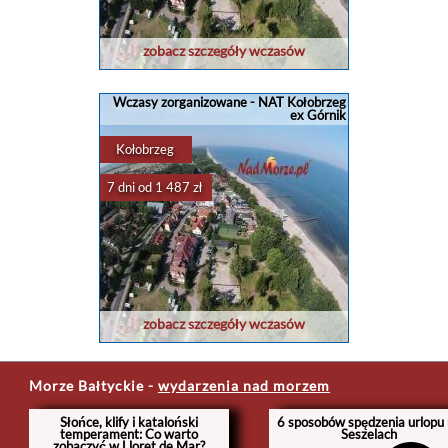
zobacz szczegóły wczasów
Wczasy zorganizowane - NAT Kołobrzeg
ex Górnik
Kołobrzeg
7 dni od 1 487 zł
zobacz szczegóły wczasów
Morze Bałtyckie
-
wydarzenia nad morzem
Słońce, klify i kataloński
6 sposobów spędzenia urlopu
temperament: Co warto
Seszelach
zobaczyć w Lloret de Mar?