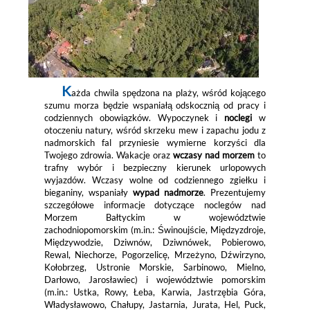
K
ażda chwila spędzona na plaży, wśród kojącego
szumu morza będzie wspaniałą odskocznią od pracy i
codziennych obowiązków. Wypoczynek i
noclegi
w
otoczeniu natury, wśród skrzeku mew i zapachu jodu z
nadmorskich fal przyniesie wymierne korzyści dla
Twojego zdrowia. Wakacje oraz
wczasy nad morzem
to
trafny wybór i bezpieczny kierunek urlopowych
wyjazdów. Wczasy wolne od codziennego zgiełku i
bieganiny, wspaniały
wypad nadmorze
. Prezentujemy
szczegółowe informacje dotyczące noclegów nad
Morzem Bałtyckim w województwie
zachodniopomorskim (m.in.: Świnoujście, Międzyzdroje,
Międzywodzie, Dziwnów, Dziwnówek, Pobierowo,
Rewal, Niechorze, Pogorzelicę, Mrzeżyno, Dźwirzyno,
Kołobrzeg, Ustronie Morskie, Sarbinowo, Mielno,
Darłowo, Jarosławiec) i województwie pomorskim
(m.in.: Ustka, Rowy, Łeba, Karwia, Jastrzębia Góra,
Władysławowo, Chałupy, Jastarnia, Jurata, Hel, Puck,