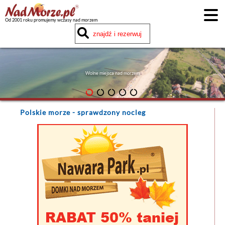
Od 2001 roku promujemy wczasy nad morzem
Wolne miejsca nad morzem
Polskie morze
- sprawdzony nocleg