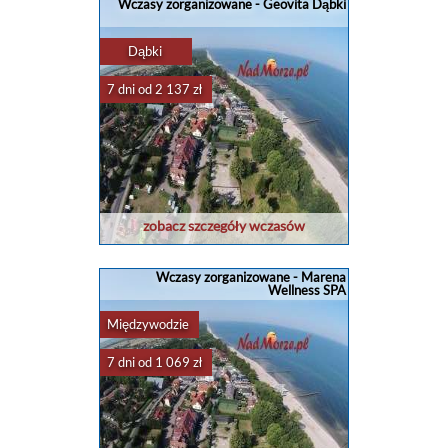
Wczasy zorganizowane - Geovita Dąbki
Dąbki
7 dni od 2 137 zł
zobacz szczegóły wczasów
Wczasy zorganizowane - Marena
Wellness SPA
Międzywodzie
7 dni od 1 069 zł