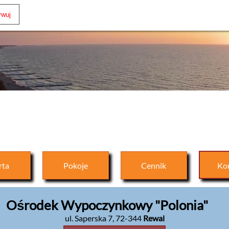
rta
Pokoje
Cennik
Ko
Ośrodek Wypoczynkowy "Polonia"
ul. Saperska 7
,
72-344
Rewal