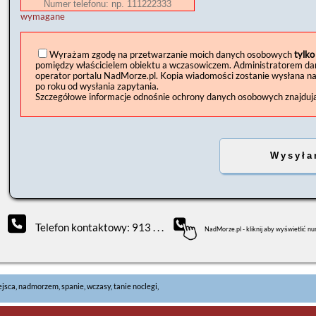
wymagane
Wyrażam zgodę na przetwarzanie moich danych osobowych
tylko
pomiędzy właścicielem obiektu a wczasowiczem. Administratorem danyc
operator portalu NadMorze.pl. Kopia wiadomości zostanie wysłana n
po roku od wysłania zapytania.
Szczegółowe informacje odnośnie ochrony danych osobowych znajdują 
Telefon kontaktowy: 913 . . .
NadMorze.pl - kliknij aby wyświetlić n
ejsca, nadmorzem, spanie, wczasy, tanie noclegi,