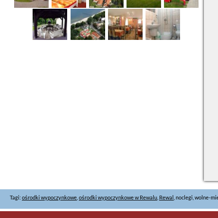
Tagi:
ośrodki wypoczynkowe
,
ośrodki wypoczynkowe w Rewalu
,
Rewal
, noclegi, wolne-mi