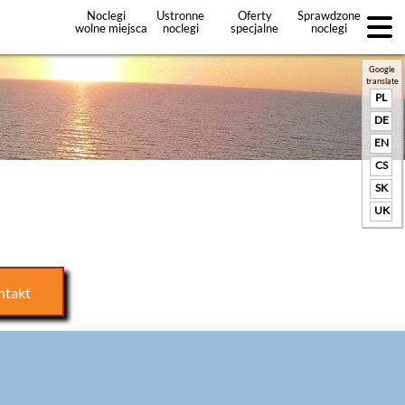
Noclegi
Ustronne
Oferty
Sprawdzone
wolne miejsca
noclegi
specjalne
noclegi
noclegów
+Dodaj
ofertę
Google
translate
PL
DE
EN
CS
SK
UK
ntakt