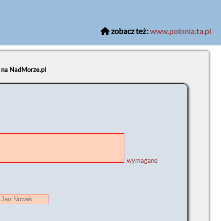
zobacz też:
www.polonia.ta.pl
e na NadMorze.pl
wymagane