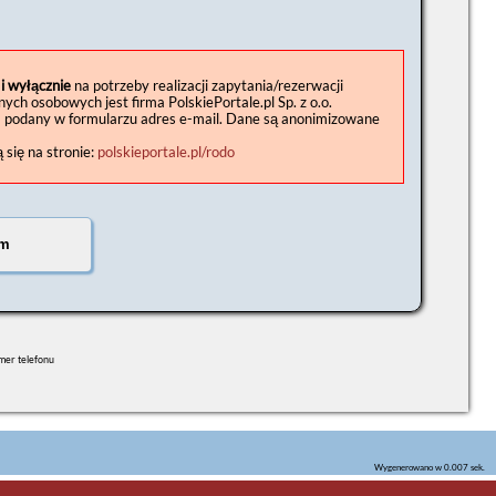
 i wyłącznie
na potrzeby realizacji zapytania/rezerwacji
h osobowych jest firma PolskiePortale.pl Sp. z o.o.
a podany w formularzu adres e-mail. Dane są anonimizowane
się na stronie:
polskieportale.pl/rodo
umer telefonu
Wygenerowano w 0.007 sek.