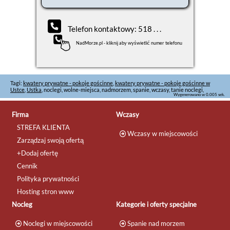
Telefon kontaktowy: 518 . . .
NadMorze.pl - kliknij aby wyświetlić numer telefonu
Tagi:
kwatery prywatne - pokoje gościnne
,
kwatery prywatne - pokoje gościnne w
Ustce
,
Ustka
, noclegi, wolne-miejsca, nadmorzem, spanie, wczasy, tanie noclegi,
Wygenerowano w 0.005 sek.
Firma
Wczasy
STREFA KLIENTA
Wczasy w miejscowości
Zarządzaj swoją ofertą
+Dodaj ofertę
Cennik
Polityka prywatności
Hosting stron www
Nocleg
Kategorie i oferty specjalne
Noclegi w miejscowości
Spanie nad morzem