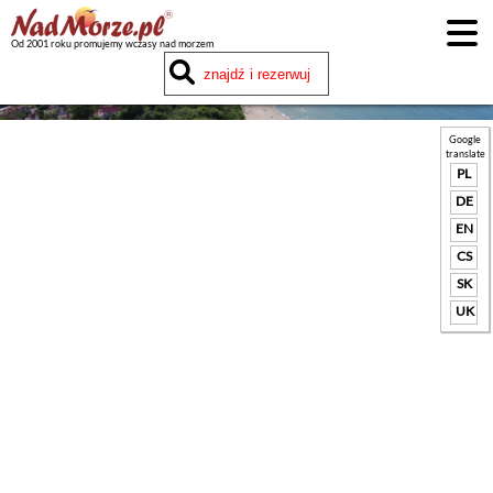
Od 2001 roku promujemy wczasy nad morzem
Google
translate
PL
DE
EN
CS
SK
UK