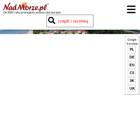
Od 2001 roku promujemy wczasy nad morzem
Google
translate
PL
DE
EN
CS
SK
UK