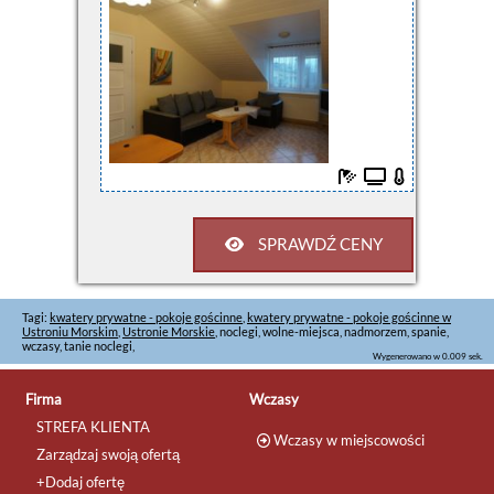
SPRAWDŹ CENY
Tagi:
kwatery prywatne - pokoje gościnne
,
kwatery prywatne - pokoje gościnne w
Ustroniu Morskim
,
Ustronie Morskie
, noclegi, wolne-miejsca, nadmorzem, spanie,
wczasy, tanie noclegi,
Wygenerowano w 0.009 sek.
Firma
Wczasy
STREFA KLIENTA
Wczasy w miejscowości
Zarządzaj swoją ofertą
+Dodaj ofertę