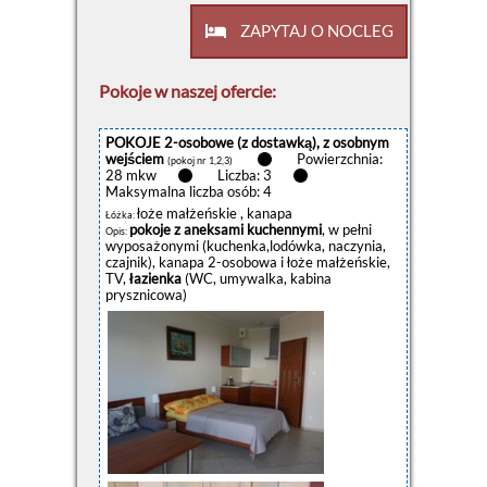
ZAPYTAJ O NOCLEG
Pokoje w naszej ofercie:
POKOJE 2-osobowe (z dostawką), z osobnym
wejściem
Powierzchnia:
(pokoj nr 1,2,3)
28 mkw
Liczba: 3
Maksymalna liczba osób: 4
łoże małżeńskie , kanapa
Łóżka:
pokoje z aneksami kuchennymi
, w pełni
Opis:
wyposażonymi (kuchenka,lodówka, naczynia,
czajnik), kanapa 2-osobowa i łoże małżeńskie,
TV,
łazienka
(WC, umywalka, kabina
prysznicowa)