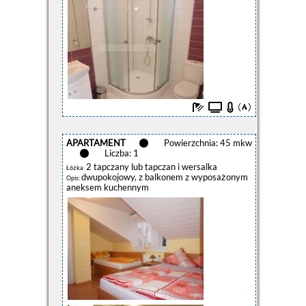
APARTAMENT
Powierzchnia: 45 mkw
Liczba: 1
2 tapczany lub tapczan i wersalka
Łóżka:
dwupokojowy, z balkonem z wyposażonym
Opis:
aneksem kuchennym