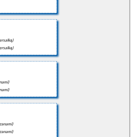
ersalką)
ersalką)
anami)
anami)
czanami)
czanami)