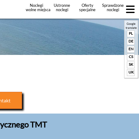
Noclegi
Ustronne
Oferty
Sprawdzone
wolne miejsca
noclegi
specjalne
noclegi
noclegów
+Dodaj
ofertę
Google
translate
PL
DE
EN
CS
SK
UK
ntakt
tycznego TMT