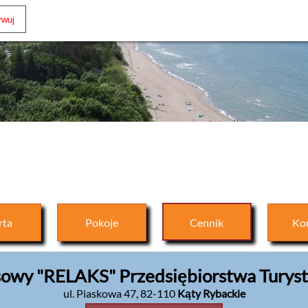
rta
Pokoje
Cennik
Ko
owy "RELAKS" Przedsiębiorstwa Turys
ul. Piaskowa 47
,
82-110
Kąty Rybackie