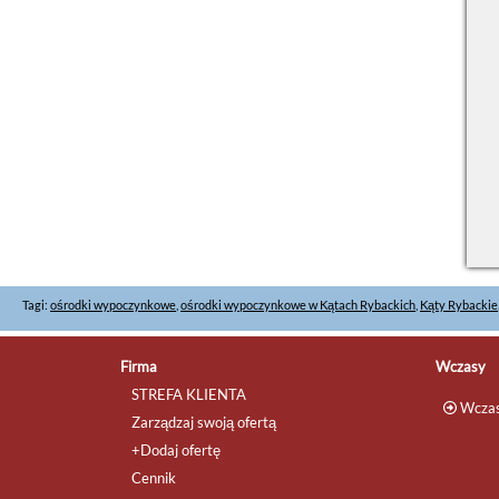
Tagi:
ośrodki wypoczynkowe
,
ośrodki wypoczynkowe w Kątach Rybackich
,
Kąty Rybackie
Firma
Wczasy
STREFA KLIENTA
Wczas
Zarządzaj swoją ofertą
+Dodaj ofertę
Cennik