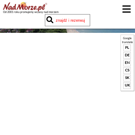
Od 2001 roku promujemy wczasy nad morzem
Google
translate
PL
DE
EN
CS
SK
UK