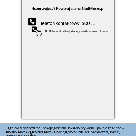
Rezerwujesz? Powołaj sie na NadMorze.pl
Telefon kontaktowy: 500 . . .
NadMorze.pl - kliknij aby wyświetlić numer telefonu
Tagi:
kwatery prywatne - pokoje gościnne
,
kwatery prywatne - pokoje gościnne w
Krynicy Morskiej
,
Krynica Morska
, noclegi, wolne-miejsca, nadmorzem, spanie,
wczasy, tanie noclegi,