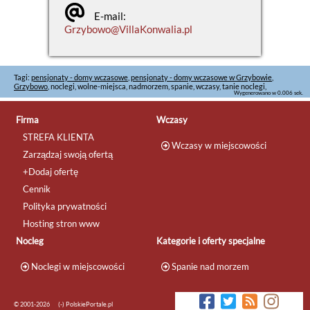
E-mail:
Grzybowo@VillaKonwalia.pl
Tagi:
pensjonaty - domy wczasowe
,
pensjonaty - domy wczasowe w Grzybowie
,
Grzybowo
, noclegi, wolne-miejsca, nadmorzem, spanie, wczasy, tanie noclegi,
Wygenerowano w 0.006 sek.
Firma
Wczasy
STREFA KLIENTA
Wczasy w miejscowości
Zarządzaj swoją ofertą
+Dodaj ofertę
Cennik
Polityka prywatności
Hosting stron www
Nocleg
Kategorie i oferty specjalne
Noclegi w miejscowości
Spanie nad morzem
© 2001-2026
(-) PolskiePortale.pl