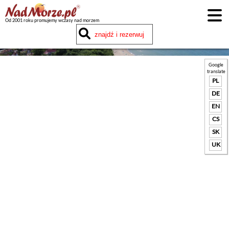
Od 2001 roku promujemy wczasy nad morzem
Google
translate
PL
DE
EN
CS
SK
UK