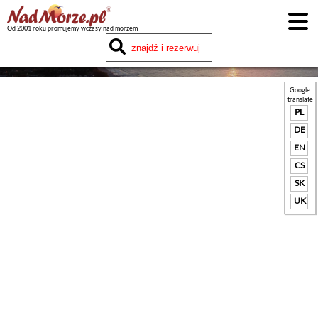
Od 2001 roku promujemy wczasy nad morzem
Google
translate
PL
DE
EN
CS
SK
UK