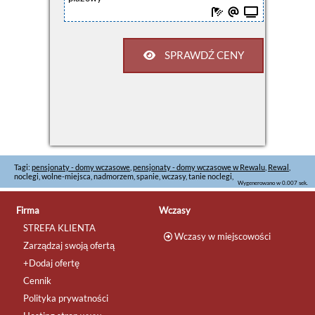
SPRAWDŹ CENY
Tagi:
pensjonaty - domy wczasowe
,
pensjonaty - domy wczasowe w Rewalu
,
Rewal
,
noclegi, wolne-miejsca, nadmorzem, spanie, wczasy, tanie noclegi,
Wygenerowano w 0.007 sek.
Firma
Wczasy
STREFA KLIENTA
Wczasy w miejscowości
Zarządzaj swoją ofertą
+Dodaj ofertę
Cennik
Polityka prywatności