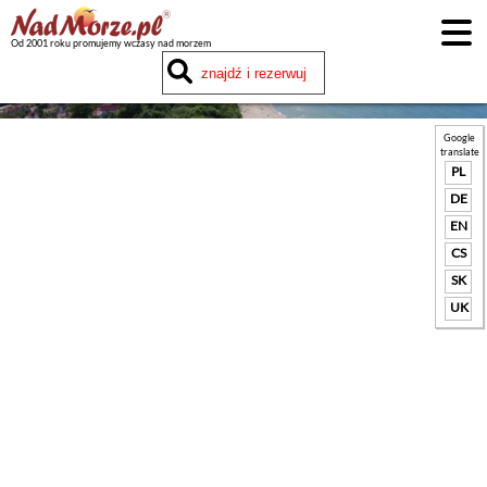
Od 2001 roku promujemy wczasy nad morzem
Google
translate
PL
DE
EN
CS
SK
UK