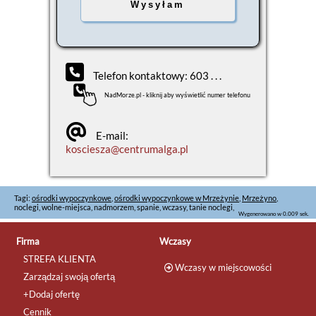
Telefon kontaktowy: 603 . . .
NadMorze.pl - kliknij aby wyświetlić numer telefonu
E-mail:
kosciesza@centrumalga.pl
Tagi:
ośrodki wypoczynkowe
,
ośrodki wypoczynkowe w Mrzeżynie
,
Mrzeżyno
,
noclegi, wolne-miejsca, nadmorzem, spanie, wczasy, tanie noclegi,
Wygenerowano w 0.009 sek.
Firma
Wczasy
STREFA KLIENTA
Wczasy w miejscowości
Zarządzaj swoją ofertą
+Dodaj ofertę
Cennik