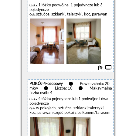
1 łóżko podwójne, 1 pojedyncze lub 3
Łóżka:
pojedyncze
sztućce, szklanki, talerzyki, koc, parawan
Opis:
POKÓJ 4-osobowy
Powierzchnia: 20
mkw
Liczba: 10
Maksymalna
liczba osób: 4
4 łóżka pojedyncze lub 1 podwójne i dwa
Łóżka:
pojedyncze
w pokojach , sztućce, szklanki,talerzyki,
Opis:
koc, parawan część pokoi z balkonem/tarasem