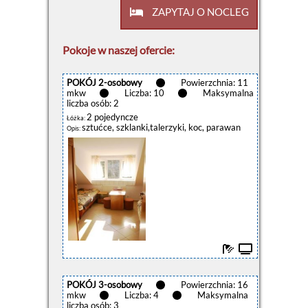
ZAPYTAJ O NOCLEG
Pokoje w naszej ofercie:
POKÓJ 2-osobowy
Powierzchnia: 11
mkw
Liczba: 10
Maksymalna
liczba osób: 2
2 pojedyncze
Łóżka:
sztućce, szklanki,talerzyki, koc, parawan
Opis:
POKÓJ 3-osobowy
Powierzchnia: 16
mkw
Liczba: 4
Maksymalna
liczba osób: 3