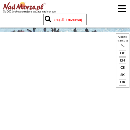
Od 2001 roku promujemy wczasy nad morzem
Google
translate
PL
DE
EN
CS
SK
UK