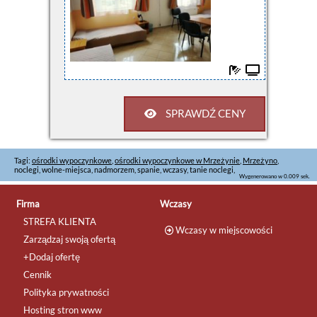
SPRAWDŹ CENY
Tagi:
ośrodki wypoczynkowe
,
ośrodki wypoczynkowe w Mrzeżynie
,
Mrzeżyno
,
noclegi, wolne-miejsca, nadmorzem, spanie, wczasy, tanie noclegi,
Wygenerowano w 0.009 sek.
Firma
Wczasy
STREFA KLIENTA
Wczasy w miejscowości
Zarządzaj swoją ofertą
+Dodaj ofertę
Cennik
Polityka prywatności
Hosting stron www