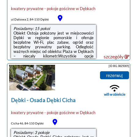
kwatery prywatne - pokoje gościnne
w
Dębkach
ul.Daliowa 2, 84-110 Dębki
Posiadamy: 15 pokoi
Obiekt Ostoja położony jest w miejscowości
Dębki w regionie pomorskie i oferuje
bezpłatne Wi-Fi, plac zabaw, ogród oraz
bezpłatny prywatny parking. Odległość
ważnych miejsc od obiektu: Plaża w Dębkach
– niecały kilometr.Wszystkie opcje
szczegóły
zakwaterowania wyposażone są w telewizor
z płaskim ekranem i mają taras, a także
[ID BG.3825005]
prywatną łazienkę z prysznicem oraz
suszarką do włosów. W niektórych opcjach
rezerwuj
zakwaterowania znajduje się także aneks
kuchenny z zmywarką, mikrofalówką i płytą
kuchenną.W obiekcie znajduje się sprzęt do
grillowania, a okolica jest popularna wśród ...
wifi w obiekcie
Dębki
-
Osada Dębki Cicha
kwatery prywatne - pokoje gościnne
w
Dębkach
Cicha 46, 84-110 Dębki
Posiadamy: 3 pokoje
Obiekt Osada Dębki Cicha położony jest w