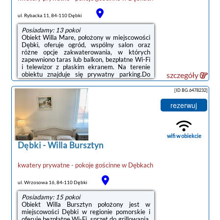
ul. Rybacka 11, 84-110 Dębki
Posiadamy: 13 pokoi
Obiekt Willa Mare, położony w miejscowości
Dębki, oferuje ogród, wspólny salon oraz
różne opcje zakwaterowania, w których
zapewniono taras lub balkon, bezpłatne Wi-Fi
i telewizor z płaskim ekranem. Na terenie
obiektu znajduje się prywatny parking.Do
szczegóły
dyspozycji Gości jest w pełni wyposażona
prywatna łazienka z prysznicem i suszarką do
[ID BG.6478232]
włosów.W obiekcie znajduje się plac zabaw, a
okolica jest popularna wśród miłośników
rezerwuj
jazdy na rowerze.Odległość ważnych miejsc
od obiektu: Plaża w Dębkach – 800 m.
Lotnisko Lotnisko Gdańsk-Rębiechowo
znajduje się 68 km od obiektu.Doba ...
wifi w obiekcie
Dębki
-
Willa Bursztyn
kwatery prywatne - pokoje gościnne
w
Dębkach
ul. Wrzosowa 16, 84-110 Dębki
Posiadamy: 15 pokoi
Obiekt Willa Bursztyn położony jest w
miejscowości Dębki w regionie pomorskie i
oferuje bezpłatne Wi-Fi, sprzęt do grillowania,