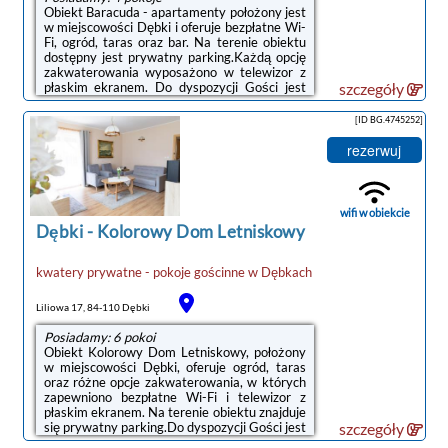
Obiekt Baracuda - apartamenty położony jest
w miejscowości Dębki i oferuje bezpłatne Wi-
Fi, ogród, taras oraz bar. Na terenie obiektu
dostępny jest prywatny parking.Każdą opcję
zakwaterowania wyposażono w telewizor z
płaskim ekranem. Do dyspozycji Gości jest
szczegóły
jadalnia, aneks kuchenny z doskonałym
wyposażeniem, prywatna łazienka z
[ID BG.4745252]
prysznicem, bezpłatnym zestawem
kosmetyków i suszarką do włosów, a także
rezerwuj
balkon z widokiem na ogród. Wyposażenie
obejmuje również lodówkę, zmywarkę,
mikrofalówkę, ekspres do kawy i
czajnik.Odległość ważnych miejsc od obiektu:
wifi w obiekcie
Plaża w ...
Dębki
-
Kolorowy Dom Letniskowy
kwatery prywatne - pokoje gościnne
w
Dębkach
Liliowa 17, 84-110 Dębki
Posiadamy: 6 pokoi
Obiekt Kolorowy Dom Letniskowy, położony
w miejscowości Dębki, oferuje ogród, taras
oraz różne opcje zakwaterowania, w których
zapewniono bezpłatne Wi-Fi i telewizor z
płaskim ekranem. Na terenie obiektu znajduje
się prywatny parking.Do dyspozycji Gości jest
szczegóły
w pełni wyposażona prywatna łazienka z