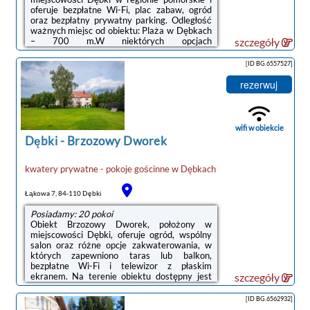
oferuje bezpłatne Wi-Fi, plac zabaw, ogród
oraz bezpłatny prywatny parking. Odległość
ważnych miejsc od obiektu: Plaża w Dębkach
– 700 m.W niektórych opcjach
szczegóły
zakwaterowania zapewniono aneks kuchenny
z pełnym wyposażeniem, prywatną łazienkę z
[ID BG.6557527]
prysznicem oraz balkon z widokiem na
ogród.Na terenie obiektu Kwatery Dominik
rezerwuj
dostępny jest taras i sprzęt do
grillowania.Odległość ważnych miejsc od
obiektu: Dworzec kolejowy – 50 km. Lotnisko
Lotnisko Gdańsk-Rębiechowo znajduje się 67
wifi w obiekcie
km od obiektu.Doba ...
Dębki
-
Brzozowy Dworek
kwatery prywatne - pokoje gościnne
w
Dębkach
Łąkowa 7, 84-110 Dębki
Posiadamy: 20 pokoi
Obiekt Brzozowy Dworek, położony w
miejscowości Dębki, oferuje ogród, wspólny
salon oraz różne opcje zakwaterowania, w
których zapewniono taras lub balkon,
bezpłatne Wi-Fi i telewizor z płaskim
ekranem. Na terenie obiektu dostępny jest
szczegóły
prywatny parking.W niektórych opcjach
zakwaterowania znajduje się także aneks
[ID BG.6562932]
kuchenny z zmywarką i płytą