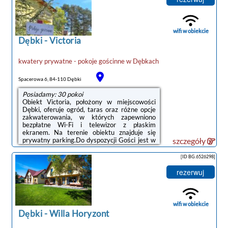
prywatna łazienka z prysznicem i suszarką do
włosów. Niektóre opcje zakwaterowania mają
taras lub balkon z widokiem na
ogród.Odległość ważnych miejsc od obiektu:
wifi w obiekcie
...
Dębki
-
Victoria
kwatery prywatne - pokoje gościnne
w
Dębkach
Spacerowa 6, 84-110 Dębki
Posiadamy: 30 pokoi
Obiekt Victoria, położony w miejscowości
Dębki, oferuje ogród, taras oraz różne opcje
zakwaterowania, w których zapewniono
bezpłatne Wi-Fi i telewizor z płaskim
ekranem. Na terenie obiektu znajduje się
prywatny parking.Do dyspozycji Gości jest w
szczegóły
pełni wyposażona prywatna łazienka z
prysznicem i suszarką do włosów.Odległość
[ID BG.6526298]
ważnych miejsc od obiektu: Plaża w Dębkach
– niecały kilometr. Lotnisko Lotnisko Gdańsk-
rezerwuj
Rębiechowo znajduje się 68 km od obiektu.
Goście mogą skorzystać z płatnego transferu
lotniskowego.Doba hotelowa od godziny
16:00 do 10:00.W obiekcie obowiązuje ...
wifi w obiekcie
Dębki
-
Willa Horyzont