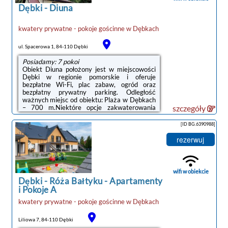
terenie ...
Dębki
-
Diuna
kwatery prywatne - pokoje gościnne
w
Dębkach
ul. Spacerowa 1, 84-110 Dębki
Posiadamy: 7 pokoi
Obiekt Diuna położony jest w miejscowości
Dębki w regionie pomorskie i oferuje
bezpłatne Wi-Fi, plac zabaw, ogród oraz
bezpłatny prywatny parking. Odległość
ważnych miejsc od obiektu: Plaża w Dębkach
– 700 m.Niektóre opcje zakwaterowania
szczegóły
mają jadalnię lub balkon.W obiekcie znajduje
się sprzęt do grillowania, a okolica jest
[ID BG.6390988]
popularna wśród miłośników trekkingu i jazdy
na rowerze.Odległość ważnych miejsc od
rezerwuj
obiektu: Dworzec kolejowy – 50 km. Lotnisko
Lotnisko Gdańsk-Rębiechowo znajduje się 68
km od obiektu.Doba hotelowa od godziny
15:00 do 10:00.Prosimy o wcześniejsze ...
wifi w obiekcie
Dębki
-
Róża Bałtyku - Apartamenty
i Pokoje A
kwatery prywatne - pokoje gościnne
w
Dębkach
Liliowa 7, 84-110 Dębki