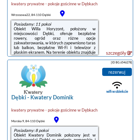
kwatery prywatne - pokoje gościnne
w
Dębkach
Wrzosowa22, 84-110 Dębki
Posiadamy: 11 pokoi
Obiekt Willa Horyzont, położony w
miejscowości Dębki, oferuje bezpłatne
rowery, ogród oraz różne opcje
zakwaterowania, w których zapewniono taras
lub balkon, bezpłatne Wi-Fi i telewizor z
płaskim ekranem. Na terenie obiektu znajduje
szczegóły
się prywatny parking.Na terenie obiektu Willa
Horyzont znajduje się plac zabaw i sprzęt do
[ID BG.6546278]
grillowania.Odległość ważnych miejsc od
obiektu: Plaża w Dębkach – 1,2 km, Dworzec
rezerwuj
kolejowy – 50 km. Lotnisko Lotnisko Gdańsk-
Rębiechowo znajduje się 68 km od
obiektu.Doba hotelowa od godziny 14:00 do
10:00.Zarządzany przez gospodarza
wifi w obiekcie
prywatnego (osobę ...
Dębki
-
Kwatery Dominik
kwatery prywatne - pokoje gościnne
w
Dębkach
Morska 9, 84-110 Dębki
Posiadamy: 8 pokoi
Obiekt Kwatery Dominik położony jest w
miejscowości Dębki w regionie pomorskie i