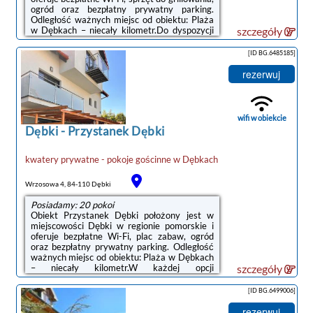
ogród oraz bezpłatny prywatny parking.
Odległość ważnych miejsc od obiektu: Plaża
w Dębkach – niecały kilometr.Do dyspozycji
szczegóły
Gości jest w pełni wyposażona prywatna
łazienka z prysznicem i suszarką do
[ID BG.6485185]
włosów.Okolica cieszy się popularnością
wśród miłośników trekkingu. Na terenie
rezerwuj
obiektu Willa Bursztyn dostępny jest również
taras słoneczny.Odległość ważnych miejsc od
obiektu: Dworzec kolejowy – 50 km. Lotnisko
Lotnisko Gdańsk-Rębiechowo ...
wifi w obiekcie
Dębki
-
Przystanek Dębki
kwatery prywatne - pokoje gościnne
w
Dębkach
Wrzosowa 4, 84-110 Dębki
Posiadamy: 20 pokoi
Obiekt Przystanek Dębki położony jest w
miejscowości Dębki w regionie pomorskie i
oferuje bezpłatne Wi-Fi, plac zabaw, ogród
oraz bezpłatny prywatny parking. Odległość
ważnych miejsc od obiektu: Plaża w Dębkach
– niecały kilometr.W każdej opcji
szczegóły
zakwaterowania znajduje się kuchnia z
pełnym wyposażeniem, w tym lodówką, jak
[ID BG.6499006]
również część wypoczynkowa z rozkładaną
sofą, telewizor z płaskim ekranem oraz
rezerwuj