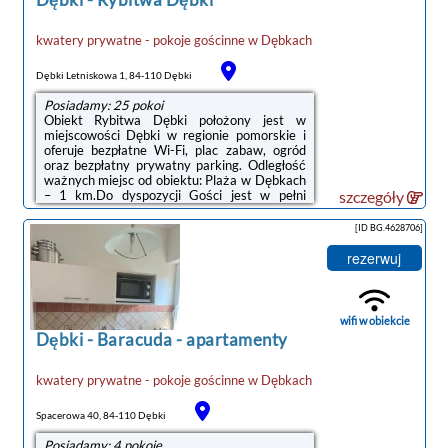
kwatery prywatne - pokoje gościnne
w
Dębkach
noclegi Dębki
Dębki Letniskowa 1, 84-110 Dębki
Posiadamy: 25 pokoi
Obiekt Rybitwa Dębki położony jest w
miejscowości Dębki w regionie pomorskie i
oferuje bezpłatne Wi-Fi, plac zabaw, ogród
oraz bezpłatny prywatny parking. Odległość
ważnych miejsc od obiektu: Plaża w Dębkach
– 1 km.Do dyspozycji Gości jest w pełni
szczegóły
wyposażona prywatna łazienka z prysznicem
i suszarką do włosów.Obiekt dysponuje
[ID BG.4628706]
tarasem.Na miejscu Goście mogą grać w
tenisa stołowego. Okolica cieszy się
rezerwuj
popularnością wśród miłośników
trekkingu.Odległość ważnych miejsc od
obiektu: Dworzec kolejowy – 50 km. Lotnisko
Lotnisko Gdańsk-Rębiechowo znajduje się 67
wifi w obiekcie
...
Dębki
-
Baracuda - apartamenty
kwatery prywatne - pokoje gościnne
w
Dębkach
Spacerowa 40, 84-110 Dębki
Posiadamy: 4 pokoje