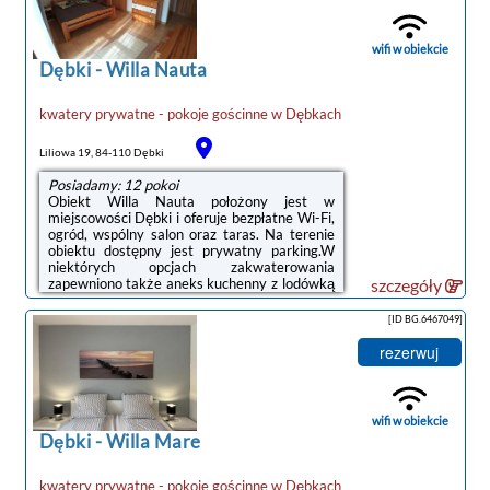
dziećmi należy pamiętać, że obiekt jest
prawnie zobowiązany do stosowania
standardów ochrony małoletnich, ustalenia
wifi w obiekcie
tożsamości małoletnich ...
Dębki
-
Willa Nauta
kwatery prywatne - pokoje gościnne
w
Dębkach
noclegi Dębki
Liliowa 19, 84-110 Dębki
Posiadamy: 12 pokoi
Obiekt Willa Nauta położony jest w
miejscowości Dębki i oferuje bezpłatne Wi-Fi,
ogród, wspólny salon oraz taras. Na terenie
obiektu dostępny jest prywatny parking.W
niektórych opcjach zakwaterowania
zapewniono także aneks kuchenny z lodówką
szczegóły
i płytą kuchenną.Odległość ważnych miejsc
od obiektu: Plaża w Dębkach – niecały
[ID BG.6467049]
kilometr, Dworzec kolejowy – 50 km.
Lotnisko Lotnisko Gdańsk-Rębiechowo
rezerwuj
znajduje się 67 km od obiektu.Doba hotelowa
od godziny 15:00 do 10:00.W obiekcie
obowiązuje zakaz organizowania wieczorów
panieńskich, kawalerskich itp.Przed
wifi w obiekcie
przyjazdem należy ...
Dębki
-
Willa Mare
kwatery prywatne - pokoje gościnne
w
Dębkach