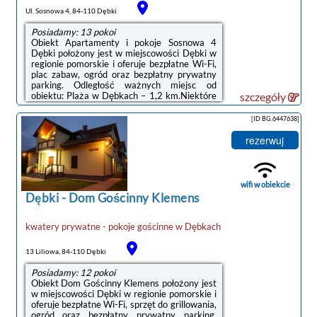
Ul. Sosnowa 4, 84-110 Dębki
Posiadamy: 13 pokoi
Obiekt Apartamenty i pokoje Sosnowa 4
Dębki położony jest w miejscowości Dębki w
regionie pomorskie i oferuje bezpłatne Wi-Fi,
plac zabaw, ogród oraz bezpłatny prywatny
parking. Odległość ważnych miejsc od
obiektu: Plaża w Dębkach – 1,2 km.Niektóre
szczegóły
opcje zakwaterowania wyposażono w
telewizor z płaskim ekranem i odtwarzacz
[ID BG.6447638]
DVD. W niektórych opcjach znajduje się
prywatna łazienka z suszarką do włosów oraz
rezerwuj
aneks kuchenny z lodówką.Na terenie obiektu
Apartamenty i pokoje Sosnowa 4 Dębki
dostępny jest taras i sprzęt do
grillowania.Odległość ważnych miejsc od
wifi w obiekcie
obiektu: ...
Dębki
-
Dom Gościnny Klemens
kwatery prywatne - pokoje gościnne
w
Dębkach
13 Liliowa, 84-110 Dębki
Posiadamy: 12 pokoi
Obiekt Dom Gościnny Klemens położony jest
w miejscowości Dębki w regionie pomorskie i
oferuje bezpłatne Wi-Fi, sprzęt do grillowania,
ogród oraz bezpłatny prywatny parking.