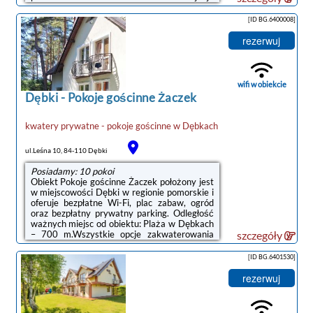
się prywatny parking.Wyposażenie obejmuje
także lodówkę i czajnik.Obiekt dysponuje
[ID BG.6400008]
placem zabaw.W obiekcie Goście mogą grać
w tenisa stołowego. Okolica cieszy się
rezerwuj
popularnością wśród miłośników jazdy na
rowerze.Odległość ważnych miejsc od
obiektu: Plaża w Dębkach – 1,1 km. Lotnisko
Lotnisko Gdańsk-Rębiechowo znajduje ...
wifi w obiekcie
Dębki
-
Pokoje gościnne Żaczek
kwatery prywatne - pokoje gościnne
w
Dębkach
ul.Leśna 10, 84-110 Dębki
Posiadamy: 10 pokoi
Obiekt Pokoje gościnne Żaczek położony jest
w miejscowości Dębki w regionie pomorskie i
oferuje bezpłatne Wi-Fi, plac zabaw, ogród
oraz bezpłatny prywatny parking. Odległość
ważnych miejsc od obiektu: Plaża w Dębkach
– 700 m.Wszystkie opcje zakwaterowania
szczegóły
wyposażone są w telewizor z płaskim
ekranem i mają balkon oraz prywatną
[ID BG.6401530]
łazienkę z prysznicem. Wyposażenie
obejmuje także lodówkę i czajnik.Na terenie
rezerwuj
obiektu Pokoje gościnne Żaczek znajduje się
taras.Lotnisko Lotnisko Gdańsk-Rębiechowo
znajduje się 68 km od obiektu.Doba hotelowa