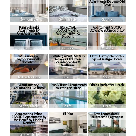
Apartments DeLuxe Old
Town
Świnoujście
Świnoujście
Gdańsk
King Sobieski
IRS ROYAL
Apartament GUCIO
Apartments by
APARTMENTS
Dziwnów 200m do plaży
OneApartments
Apartamenty IRS
Brabank
Sopot
Gdańsk
Dziwnów
Willa Abrazja -
GRANO APARTMENTS
Hotel Haffner Resort &
wypoczynek dla
Gdańsk Old Town
Spa - Destigo Hotels
dorosłych
Residence SPA &
Wellness
Jastrzębia Góra
Gdańsk
Sopot
Apartamenty
Live & Travel Apartments
Ohana Budget w Juracie
Aquamarina - visitopl
- Waterlane Island
Międzyzdroje
Gdańsk
Jurata
Aquamarina Prima
El Piso
Dwa Morza domki
SEASIDE Apartments by
całoroczne z ogrodem
the Beach by Noclegi
Renters
Międzyzdroje
Jantar
Puck