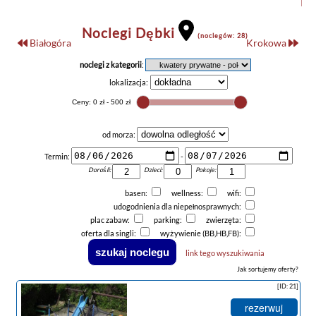
Noclegi Dębki
(noclegów: 28)
Białogóra
Krokowa
noclegi z kategorii
:
lokalizacja:
od morza:
Termin:
-
Dorośli:
Dzieci:
Pokoje:
basen:
wellness:
wifi:
udogodnienia dla niepełnosprawnych:
plac zabaw:
parking:
zwierzęta:
oferta dla singli:
wyżywienie (BB,HB,FB):
link tego wyszukiwania
Jak sortujemy oferty?
[ID: 21]
rezerwuj