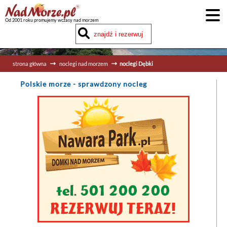
Od 2001 roku promujemy wczasy nad morzem
strona główna
noclegi nad morzem
noclegi Dębki
Polskie morze
- sprawdzony nocleg