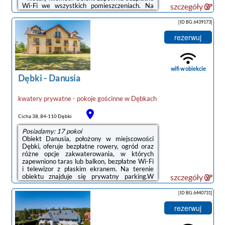
Wi-Fi we wszystkich pomieszczeniach. Na
szczegóły
terenie obiektu dostępny jest też prywatny
parking.Do dyspozycji Gości jest w pełni
[ID BG.6439173]
wyposażona prywatna łazienka z prysznicem
i suszarką do włosów.Na miejscu serwowane
rezerwuj
jest śniadanie à la carte.Obiekt Prowincja
Dębki oferuje kryty basen.Na terenie obiektu
Prowincja Dębki dostępny jest plac zabaw i
sprzęt do grillowania.Odległość ważnych
wifi w obiekcie
miejsc od obiektu: ...
Dębki
-
Danusia
kwatery prywatne - pokoje gościnne
w
Dębkach
Cicha 38, 84-110 Dębki
Posiadamy: 17 pokoi
Obiekt Danusia, położony w miejscowości
Dębki, oferuje bezpłatne rowery, ogród oraz
różne opcje zakwaterowania, w których
zapewniono taras lub balkon, bezpłatne Wi-Fi
i telewizor z płaskim ekranem. Na terenie
obiektu znajduje się prywatny parking.W
szczegóły
niektórych opcjach zakwaterowania znajduje
się także aneks kuchenny z zmywarką i płytą
[ID BG.6440731]
kuchenną.Na terenie obiektu Danusia
dostępny jest plac zabaw i sprzęt do
rezerwuj
grillowania.Odległość ważnych miejsc od
obiektu: Plaża w Dębkach – niecały kilometr.