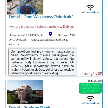
wifi w obiekcie
Dębki -
Dom Wczasowy "Modrak"
noclegi Dębki
kwatery prywatne - pokoje gościnne
w
Dębkach
tanie noclegi
ul. Spacerowa 16, 84-110 Dębki
Oferta od: 2006-
09-18 09:33:38
Ostatnia aktualizacja: 2026-02-17
10:35:25
Dom położony jest przy głównym przejściu na
plażę. Zapewniamy miejsca parkingowe dla
samochodów i placyk zabaw dla dzieci. Na
parterze budynku mieści się Pizzeria LA
COSTA , gdzie serwujemy pyszną pizzę na
grubym i cienkim cieście. Lokal jest całkowicie
odizolowany od części mieszkalnej.
szczegóły
Pokoje 2-3-4 osobowe znajdują się na piętrze.
Każdy pokój ma swoją łazienkę, odbiornik TV
[ID BG.255859]
i radio-budzik. Do wyposażenia należą też
Rezerwuj teraz!
kubki, talerze, sztućce i czajnik
Dostępny pokój
bezprzewodowy. Na korytarzu znajduje się
już od 500 zł
kuchnia z dwu palnikową płytą gazową i
lodówką. Zapewniamy miłą obsługę.
wifi w obiekcie
Dębki
-
Rybitwa Dębki