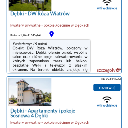
Lotnisko Lotnisko Gdańsk-Rębiechowo
znajduje się 69 km od obiektu.Doba hotelowa
wifi w obiekcie
...
Dębki
-
DW Róża Wiatrów
kwatery prywatne - pokoje gościnne
w
Dębkach
Różana 1, 84-110 Dębki
Posiadamy: 15 pokoi
Obiekt DW Róża Wiatrów, położony w
miejscowości Dębki, oferuje ogród, wspólny
salon oraz różne opcje zakwaterowania, w
których zapewniono taras lub balkon,
bezpłatne Wi-Fi i telewizor z płaskim
ekranem. Na terenie obiektu znajduje się
szczegóły
prywatny parking.Wyposażenie obejmuje
również lodówkę, ekspres do kawy i
[ID BG.6446030]
czajnik.Obiekt dysponuje sprzętem do
grillowania.Na miejscu znajduje się plac
rezerwuj
zabaw oraz klub dla dzieci, w którym na
najmłodszych czekają różne gry i
zabawy.Odległość ważnych miejsc od
obiektu: Plaża w Dębkach – 1 km, Dworzec
wifi w obiekcie
kolejowy – 50 km. Lotnisko Lotnisko ...
Dębki
-
Apartamenty i pokoje
Sosnowa 4 Dębki
kwatery prywatne - pokoje gościnne
w
Dębkach