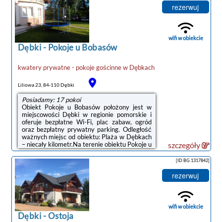
kuchenną.Obiekt dysponuje placem zabaw.Na
rezerwuj
miejscu Goście mogą grać w bilard. Okolica
cieszy się popularnością wśród miłośników
kajakarstwa.Odległość ważnych miejsc od
obiektu: Plaża w Dębkach – 700 m. Lotnisko
wifi w obiekcie
Lotnisko Gdańsk-Rębiechowo ...
Dębki
-
Pokoje u Bobasów
kwatery prywatne - pokoje gościnne
w
Dębkach
noclegi Dębki
Liliowa 23, 84-110 Dębki
Posiadamy: 17 pokoi
Obiekt Pokoje u Bobasów położony jest w
miejscowości Dębki w regionie pomorskie i
oferuje bezpłatne Wi-Fi, plac zabaw, ogród
oraz bezpłatny prywatny parking. Odległość
ważnych miejsc od obiektu: Plaża w Dębkach
– niecały kilometr.Na terenie obiektu Pokoje u
szczegóły
Bobasów znajduje się taras i sprzęt do
grillowania.Odległość ważnych miejsc od
[ID BG.1317842]
obiektu: Dworzec kolejowy – 50 km. Lotnisko
Lotnisko Gdańsk-Rębiechowo znajduje się 67
rezerwuj
km od obiektu.Doba hotelowa od godziny
15:00 do 10:00.W przypadku pobytu w
obiekcie z dziećmi należy pamiętać, że obiekt
jest prawnie zobowiązany ...
wifi w obiekcie
Dębki
-
Ostoja