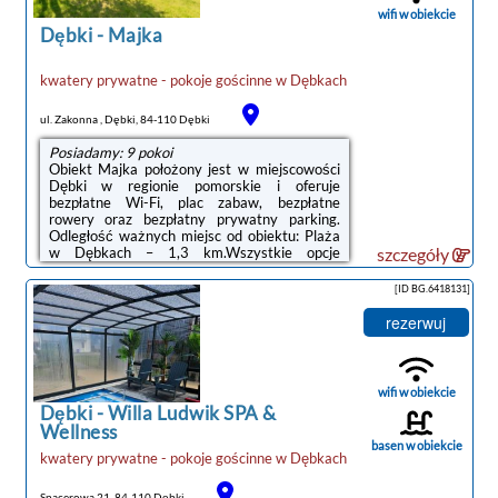
od godziny 15:00 do 10:00.W przypadku ...
wifi w obiekcie
Dębki
-
Majka
kwatery prywatne - pokoje gościnne
w
Dębkach
noclegi Dębki
ul. Zakonna , Dębki, 84-110 Dębki
Posiadamy: 9 pokoi
Obiekt Majka położony jest w miejscowości
Dębki w regionie pomorskie i oferuje
bezpłatne Wi-Fi, plac zabaw, bezpłatne
rowery oraz bezpłatny prywatny parking.
Odległość ważnych miejsc od obiektu: Plaża
w Dębkach – 1,3 km.Wszystkie opcje
szczegóły
zakwaterowania wyposażone są w telewizor
z płaskim ekranem i mają balkon oraz
[ID BG.6418131]
prywatną łazienkę z prysznicem.
Wyposażenie obejmuje również lodówkę i
rezerwuj
czajnik.Na terenie obiektu Majka dostępny
jest ogród i taras.Lotnisko Lotnisko Gdańsk-
Rębiechowo znajduje się 69 km od
obiektu.Doba hotelowa od godziny 14:00 do
wifi w obiekcie
10:00.W obiekcie obowiązuje ...
Dębki
-
Willa Ludwik SPA &
Wellness
basen w obiekcie
kwatery prywatne - pokoje gościnne
w
Dębkach
Spacerowa 21, 84-110 Dębki