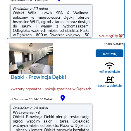
Posiadamy: 20 pokoi
Obiekt Willa Ludwik SPA & Wellness,
położony w miejscowości Dębki, oferuje
bezpłatne Wi-Fi, ogród z tarasem oraz dostęp
do sauny i wanny z hydromasażem.
Odległość ważnych miejsc od obiektu: Plaża
w Dębkach – 800 m, Dworzec kolejowy – 50
szczegóły
km. Na terenie obiektu znajduje się prywatny
parking.Wszystkie opcje zakwaterowania
[ID BG.6438477]
wyposażone są w telewizor z płaskim
ekranem i mają balkon, a także prywatną
rezerwuj
łazienkę z prysznicem oraz suszarką do
włosów. W niektórych opcjach
zakwaterowania znajduje się także kuchnia z
lodówką, mikrofalówką i płytą kuchenną.W
wifi w obiekcie
obiekcie serwowane ...
Dębki
-
Prowincja Dębki
basen w obiekcie
kwatery prywatne - pokoje gościnne
w
Dębkach
ul. Wrzosowa 26, 84-110 Dębki
Posiadamy: 24 pokoi
Wyżywienie: FB
Obiekt Prowincja Dębki oferuje restaurację,
ogród, wspólny salon i taras. Odległość
ważnych miejsc od obiektu: Plaża w Dębkach
– niecały kilometr. Obiekt zapewnia bezpłatne