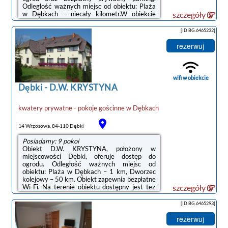
Odległość ważnych miejsc od obiektu: Plaża
w Dębkach – niecały kilometr.W obiekcie
szczegóły
Goście mogą grać w tenisa stołowego.
Okolica cieszy się popularnością wśród
[ID BG.6465232]
miłośników jazdy na rowerze.Odległość
ważnych miejsc od obiektu: Dworzec
rezerwuj
kolejowy – 50 km. Lotnisko Lotnisko Gdańsk-
Rębiechowo znajduje się 67 km od
obiektu.Doba hotelowa od godziny 14:00 do
10:00.Prosimy o wcześniejsze
wifi w obiekcie
poinformowanie ...
Dębki
-
D.W. KRYSTYNA
kwatery prywatne - pokoje gościnne
w
Dębkach
14 Wrzosowa, 84-110 Dębki
Posiadamy: 9 pokoi
Obiekt D.W. KRYSTYNA, położony w
miejscowości Dębki, oferuje dostęp do
ogrodu. Odległość ważnych miejsc od
obiektu: Plaża w Dębkach – 1 km, Dworzec
kolejowy – 50 km. Obiekt zapewnia bezpłatne
Wi-Fi. Na terenie obiektu dostępny jest też
szczegóły
prywatny parking.Wyposażenie obejmuje
także lodówkę i czajnik.Lotnisko Lotnisko
[ID BG.6465293]
Gdańsk-Rębiechowo znajduje się 67 km od
obiektu.Doba hotelowa od godziny 15:00 do
rezerwuj
10:00.W przypadku pobytu w obiekcie z