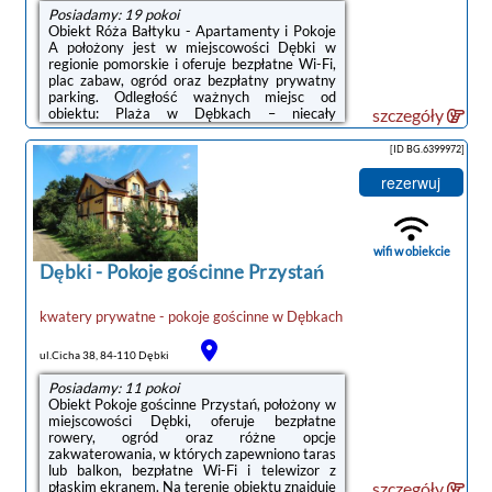
Posiadamy: 19 pokoi
Obiekt Róża Bałtyku - Apartamenty i Pokoje
A położony jest w miejscowości Dębki w
regionie pomorskie i oferuje bezpłatne Wi-Fi,
plac zabaw, ogród oraz bezpłatny prywatny
parking. Odległość ważnych miejsc od
obiektu: Plaża w Dębkach – niecały
szczegóły
kilometr.We wszystkich opcjach
zakwaterowania znajduje się podłoga
[ID BG.6399972]
wyłożona parkietem, aneks kuchenny z
pełnym wyposażeniem, w tym lodówką, jak
rezerwuj
również prywatna łazienka z prysznicem oraz
suszarką do włosów. Wyposażenie obejmuje
też telewizor z płaskim ekranem.
Wyposażenie obejmuje także płytę kuchenną
wifi w obiekcie
i czajnik.Na terenie ...
Dębki
-
Pokoje gościnne Przystań
kwatery prywatne - pokoje gościnne
w
Dębkach
ul.Cicha 38, 84-110 Dębki
Posiadamy: 11 pokoi
Obiekt Pokoje gościnne Przystań, położony w
miejscowości Dębki, oferuje bezpłatne
rowery, ogród oraz różne opcje
zakwaterowania, w których zapewniono taras
lub balkon, bezpłatne Wi-Fi i telewizor z
płaskim ekranem. Na terenie obiektu znajduje
szczegóły