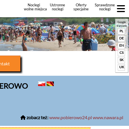
Noclegi
Ustronne
Oferty
Sprawdzone
wolne miejsca
noclegi
specjalne
noclegi
noclegów
+Dodaj
ofertę
Google
translate
PL
DE
EN
CS
SK
ntakt
UK
BIEROWO
zobacz też:
www.pobierowo24.pl
www.nawara.pl