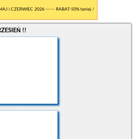
MAJ i CZERWIEC 2026 ------ RABAT-50% taniej /
ZESIEŃ !!