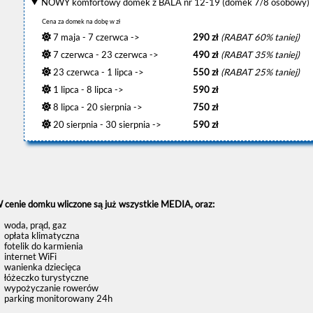
NOWY komfortowy domek z BALA nr 12-19 (domek 7/8 osobowy)
Cena za domek na dobę w zł
7 maja - 7 czerwca ->
290 zł
(RABAT 60% taniej)
7 czerwca - 23 czerwca ->
490 zł
(RABAT 35% taniej)
23 czerwca - 1 lipca ->
550 zł
(RABAT 25% taniej)
1 lipca - 8 lipca ->
590 zł
8 lipca - 20 sierpnia ->
750 zł
20 sierpnia - 30 sierpnia ->
590 zł
 cenie domku wliczone są już wszystkie MEDIA, oraz:
oda, prąd, gaz
płata klimatyczna
otelik do karmienia
nternet WiFi
anienka dziecięca
óżeczko turystyczne
ypożyczanie rowerów
arking monitorowany 24h