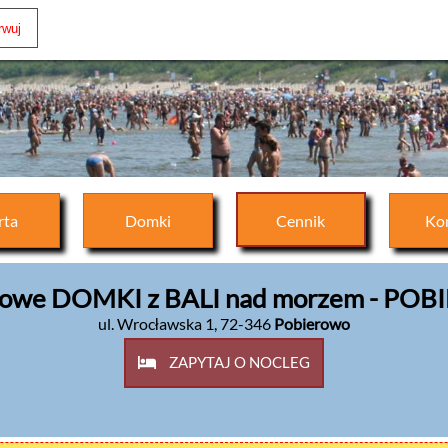
rta
Domki
Cennik
Ko
we DOMKI z BALI nad morzem - PO
ul. Wrocławska 1
,
72-346
Pobierowo
ZAPYTAJ O NOCLEG