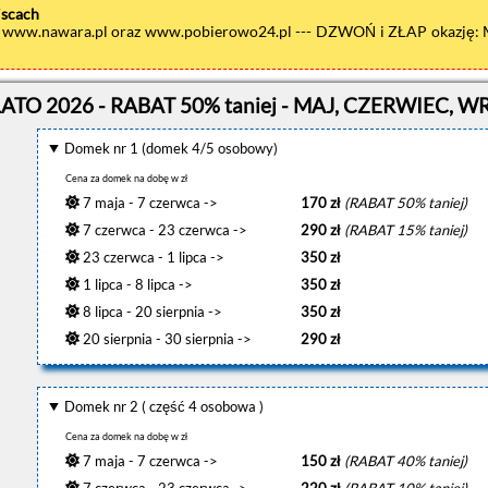
jscach
h: www.nawara.pl oraz www.pobierowo24.pl --- DZWOŃ i ZŁAP okazję: 
LATO 2026 - RABAT 50% taniej - MAJ, CZERWIEC, WR
Domek nr 1 (domek 4/5 osobowy)
Cena za domek na dobę w zł
7 maja - 7 czerwca ->
170 zł
(RABAT 50% taniej)
7 czerwca - 23 czerwca ->
290 zł
(RABAT 15% taniej)
23 czerwca - 1 lipca ->
350 zł
1 lipca - 8 lipca ->
350 zł
8 lipca - 20 sierpnia ->
350 zł
20 sierpnia - 30 sierpnia ->
290 zł
Domek nr 2 ( część 4 osobowa )
Cena za domek na dobę w zł
7 maja - 7 czerwca ->
150 zł
(RABAT 40% taniej)
7 czerwca - 23 czerwca ->
220 zł
(RABAT 10% taniej)