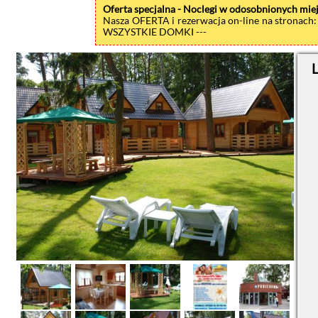
Oferta specjalna - Noclegi w odosobnionych mie
Nasza OFERTA i rezerwacja on-line na stronac
WSZYSTKIE DOMKI ---