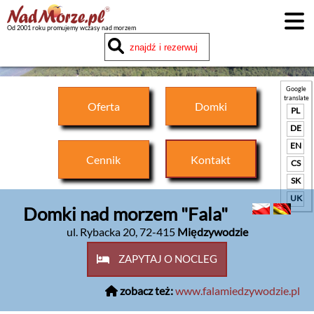
Od 2001 roku promujemy wczasy nad morzem
Google
translate
Oferta
Domki
PL
DE
EN
Cennik
Kontakt
CS
SK
UK
Domki nad morzem "Fala"
ul. Rybacka 20
,
72-415
Międzywodzie
ZAPYTAJ O NOCLEG
zobacz też:
www.falamiedzywodzie.pl