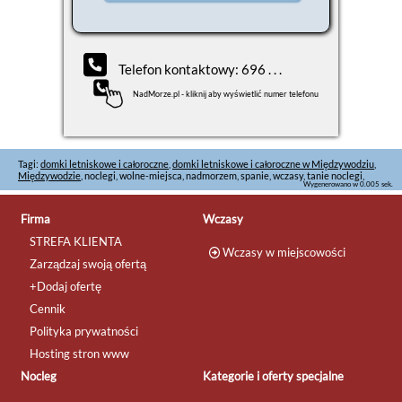
Telefon kontaktowy: 696 . . .
NadMorze.pl - kliknij aby wyświetlić numer telefonu
Tagi:
domki letniskowe i całoroczne
,
domki letniskowe i całoroczne w Międzywodziu
,
Międzywodzie
, noclegi, wolne-miejsca, nadmorzem, spanie, wczasy, tanie noclegi,
Wygenerowano w 0.005 sek.
Firma
Wczasy
STREFA KLIENTA
Wczasy w miejscowości
Zarządzaj swoją ofertą
+Dodaj ofertę
Cennik
Polityka prywatności
Hosting stron www
Nocleg
Kategorie i oferty specjalne