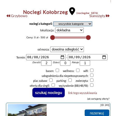
Noclegi Kołobrzeg
(noclegów: 1876)
Grzybowo
Sianożęty
noclegi z kategorii
:
lokalizacja:
od morza:
Termin:
-
Dorośli:
Dzieci:
Pokoje:
basen:
wellness:
wifi:
udogodnienia dla niepełnosprawnych:
plac zabaw:
parking:
zwierzęta:
oferta dla singli:
wyżywienie (BB,HB,FB):
link tego wyszukiwania
Jak sortujemy oferty?
[ID: 241]
rezerwuj