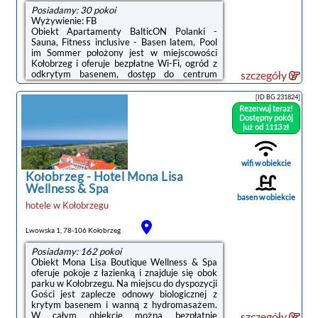
Posiadamy: 30 pokoi
Wyżywienie: FB
Obiekt Apartamenty BalticON Polanki -
Sauna, Fitness inclusive - Basen latem, Pool
im Sommer położony jest w miejscowości
Kołobrzeg i oferuje bezpłatne Wi-Fi, ogród z
odkrytym basenem, dostęp do centrum
szczegóły
fitness oraz sauny, a także widok na basen.
Odległość ważnych miejsc od obiektu: Plaża
[ID BG.231824]
Grzybowo – 800 m, PKP Kołobrzeg – 2,9
Rezerwuj teraz!
km.Każda opcja zakwaterowania ma balkon i
Dostępny pokój
wyposażona jest w telewizor z płaskim
już od 1113 zł
ekranem oraz pralkę. We wszystkich opcjach
znajduje się aneks kuchenny z pełnym
wyposażeniem, w tym lodówką, jak również
wifi w obiekcie
część wypoczynkowa z rozkładaną sofą ...
Kołobrzeg
-
Hotel Mona Lisa
Wellness & Spa
basen w obiekcie
hotele
w
Kołobrzegu
Lwowska 1, 78-106 Kołobrzeg
Posiadamy: 162 pokoi
Obiekt Mona Lisa Boutique Wellness & Spa
oferuje pokoje z łazienką i znajduje się obok
parku w Kołobrzegu. Na miejscu do dyspozycji
Gości jest zaplecze odnowy biologicznej z
krytym basenem i wanną z hydromasażem.
W całym obiekcie można bezpłatnie
szczegóły