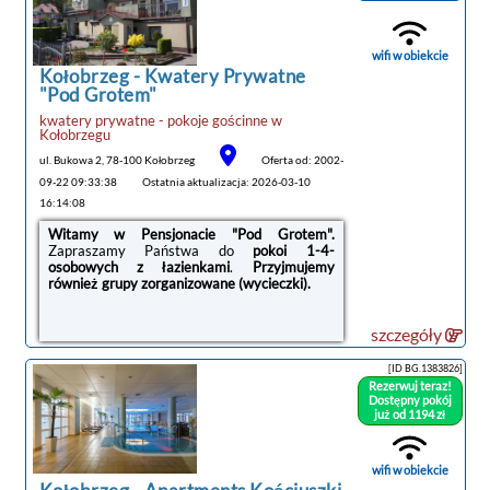
wifi w obiekcie
Kołobrzeg -
Kwatery Prywatne
"Pod Grotem"
noclegi Kołobrzeg
kwatery prywatne - pokoje gościnne
w
tanie noclegi
Kołobrzegu
ul. Bukowa 2, 78-100 Kołobrzeg
Oferta od: 2002-
09-22 09:33:38
Ostatnia aktualizacja: 2026-03-10
16:14:08
Witamy w Pensjonacie "Pod Grotem".
Zapraszamy Państwa do
pokoi 1-4-
osobowych z łazienkami
.
Przyjmujemy
również grupy zorganizowane (wycieczki).
szczegóły
[ID BG.1383826]
Rezerwuj teraz!
Dostępny pokój
już od 1194 zł
wifi w obiekcie