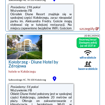
Posiadamy: 196 pokoi
Wyżywienie: FB
Ośrodek Diune Resort znajduje się w
spokojnej części Kołobrzegu, zaraz nieopodal
parku im. Aleksandra Fredry. Goście mogą
stołować się w tutejszej restauracji. Na
miejscu zapewniono bezpłatne WiFi. Gościom
szczegóły
przysługuje bezpłatny wstęp do spa z krytym
basenem z przeciwprądem, bocznymi dyszami
[ID BG.243543]
do hydromasażu i wodospadem. Dodatkowe
Rezerwuj teraz!
udogodnienia obejmują 2 wanny z
Dostępny pokój
hydromasażem, suchą saunę, saunę
już od 1537 zł
aromatyczną, grotę wodną i strefę relaksu. Za
dodatkową opłatą dostępnych jest 18
gabinetów zabiegowych, w których
wifi w obiekcie
wykonywane są zabiegi lecznicze i
Kołobrzeg
-
Diune Hotel by
kosmetyczne, masaże, zabiegi ...
Zdrojowa
basen w obiekcie
hotele
w
Kołobrzegu
Sułkowskiego 4C, 78-100 Kołobrzeg
Posiadamy: 54 pokoi
Wyżywienie: FB
Obiekt Diune Hotel położony jest w spokojnej
części Kołobrzegu, zaledwie 20 metrów od
plaży. Oferuje on zakwaterowanie z
klimatyzacją i bezpłatnym Wi-Fi w