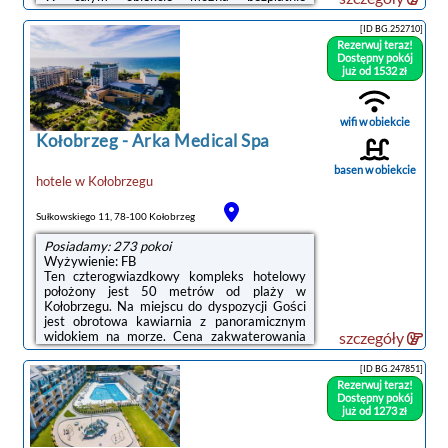
korzystać z WiFi.Pokoje są ogrzewane i
wyposażone w drewniane meble, w tym
[ID BG.252710]
szafki nocne i biurko. Wybrane pokoje
Rezerwuj teraz!
zapewniają balkon. W łazience dostępny jest
Dostępny pokój
prysznic i suszarka do włosów. Każdy pokój
już od 1532 zł
został też wyposażony w telewizor.Dostępne
udogodnienia w obiekcie Mona Lisa obejmują
spa i wypożyczalnię rowerów. W obiekcie ...
wifi w obiekcie
Kołobrzeg
-
Arka Medical Spa
basen w obiekcie
hotele
w
Kołobrzegu
Sułkowskiego 11, 78-100 Kołobrzeg
Posiadamy: 273 pokoi
Wyżywienie: FB
Ten czterogwiazdkowy kompleks hotelowy
położony jest 50 metrów od plaży w
Kołobrzegu. Na miejscu do dyspozycji Gości
jest obrotowa kawiarnia z panoramicznym
widokiem na morze. Cena zakwaterowania
szczegóły
obejmuje korzystanie z krytego basenu,
sauny i centrum fitness.Wszystkie pokoje w
[ID BG.247851]
obiekcie Arka Medica Spa są przestronne i
Rezerwuj teraz!
urządzone w ciepłych kolorach. Każdy z nich
Dostępny pokój
wyposażony jest w telewizor LCD oraz
już od 1273 zł
lodówkę.W hotelowym spa dostępne są
rozmaite zabiegi na twarz i ciało. Za