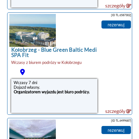
szczegóły
[ID TL.6587302]
rezerwuj
Kołobrzeg
-
Blue Green Baltic Medi
SPA Fit
Wczasy z biurem podrózy w
Kołobrzegu
noclegi Kołobrzeg
Wczasy 7 dni
Dojazd własny.
Organizatorem wyjazdu jest biuro podróży.
szczegóły
[ID TL.6499687]
rezerwuj