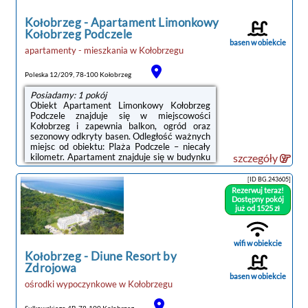
dodatkową opłatą Goście mogą korzystać z
krytego kortu tenisowego.Codziennie rano na
Kołobrzeg
-
Apartament Limonkowy
miejscu serwowane jest ...
Kołobrzeg Podczele
basen w obiekcie
apartamenty - mieszkania
w
Kołobrzegu
Poleska 12/209, 78-100 Kołobrzeg
Posiadamy: 1 pokój
Obiekt Apartament Limonkowy Kołobrzeg
Podczele znajduje się w miejscowości
Kołobrzeg i zapewnia balkon, ogród oraz
sezonowy odkryty basen. Odległość ważnych
miejsc od obiektu: Plaża Podczele – niecały
kilometr. Apartament znajduje się w budynku
szczegóły
z 2017 roku. W okolicy znajdują się ciekawe
miejsca takie jak: Ratusz ( 7,4 km), PKP
[ID BG.243605]
Kołobrzeg ( 8,3 km).W apartamencie
Rezerwuj teraz!
zapewniono taras, sypialnię (1), salon z
Dostępny pokój
telewizorem z płaskim ekranem, kuchnię ze
już od 1525 zł
standardowym wyposażeniem, takim jak
lodówka i zmywarka, a także łazienkę (1) z
prysznicem. Goście mogą podziwiać widok na
wifi w obiekcie
basen. ...
Kołobrzeg
-
Diune Resort by
Zdrojowa
basen w obiekcie
ośrodki wypoczynkowe
w
Kołobrzegu
Sułkowskiego 4B, 78-100 Kołobrzeg