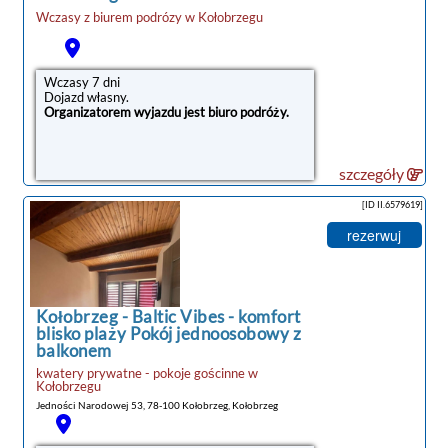
Wczasy z biurem podrózy w
Kołobrzegu
Wczasy 7 dni
Dojazd własny.
Organizatorem wyjazdu jest biuro podróży.
szczegóły
[ID II.6579619]
rezerwuj
Kołobrzeg
-
Baltic Vibes - komfort
blisko plaży Pokój jednoosobowy z
balkonem
kwatery prywatne - pokoje gościnne
w
Kołobrzegu
Jedności Narodowej 53, 78-100 Kołobrzeg, Kołobrzeg