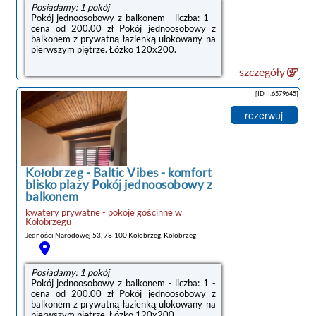
Posiadamy: 1 pokój
Pokój jednoosobowy z balkonem - liczba: 1 -
cena od 200.00 zł Pokój jednoosobowy z
balkonem z prywatną łazienką ulokowany na
pierwszym piętrze. Łózko 120x200.
szczegóły
[ID II.6579645]
rezerwuj
Kołobrzeg
-
Baltic Vibes - komfort
blisko plaży Pokój jednoosobowy z
balkonem
kwatery prywatne - pokoje gościnne
w
Kołobrzegu
Jedności Narodowej 53, 78-100 Kołobrzeg, Kołobrzeg
Posiadamy: 1 pokój
Pokój jednoosobowy z balkonem - liczba: 1 -
cena od 200.00 zł Pokój jednoosobowy z
balkonem z prywatną łazienką ulokowany na
pierwszym piętrze. Łózko 120x200.