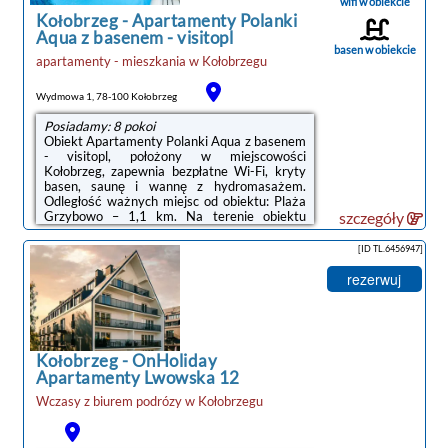
wifi w obiekcie
kawy ...
Kołobrzeg
-
Apartamenty Polanki
Aqua z basenem - visitopl
basen w obiekcie
apartamenty - mieszkania
w
Kołobrzegu
Wydmowa 1, 78-100 Kołobrzeg
Posiadamy: 8 pokoi
Obiekt Apartamenty Polanki Aqua z basenem
- visitopl, położony w miejscowości
Kołobrzeg, zapewnia bezpłatne Wi-Fi, kryty
basen, saunę i wannę z hydromasażem.
Odległość ważnych miejsc od obiektu: Plaża
Grzybowo – 1,1 km. Na terenie obiektu
szczegóły
znajduje się prywatny parking.Na miejscu
znajduje się telewizor z płaskim ekranem oraz
[ID TL.6456947]
prywatna łazienka z prysznicem i suszarką do
włosów. Aneks kuchenny wyposażono w
rezerwuj
lodówkę, zmywarkę oraz piekarnik.
Wyposażenie obejmuje także płytę kuchenną,
toster, ekspres do kawy i czajnik.Na terenie
obiektu Apartamenty Polanki Aqua z
basenem ...
Kołobrzeg
-
OnHoliday
Apartamenty Lwowska 12
Wczasy z biurem podrózy w
Kołobrzegu