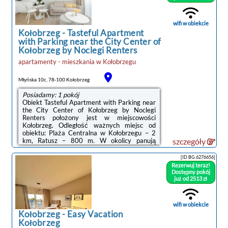
zestawem kosmetyków. W apartamencie
zapewniono ręczniki i pościel.Na miejscu
serwowane jest śniadanie à la carte lub
wifi w obiekcie
kontynentalne.Odległość ...
Kołobrzeg
-
Tasteful Apartment
with Parking near the City Center of
Kołobrzeg by Noclegi Renters
noclegi Kołobrzeg
apartamenty - mieszkania
w
Kołobrzegu
Młyńska 10c, 78-100 Kołobrzeg
Posiadamy: 1 pokój
Obiekt Tasteful Apartment with Parking near
the City Center of Kołobrzeg by Noclegi
Renters położony jest w miejscowości
Kołobrzeg. Odległość ważnych miejsc od
obiektu: Plaża Centralna w Kołobrzegu – 2
km, Ratusz – 800 m. W okolicy panują
szczegóły
doskonałe warunki do uprawiania jazdy na
rowerze. Oferta apartamentu obejmuje
[ID BG.6276656]
bezpłatny prywatny parking, całodobową
Rezerwuj teraz!
recepcję oraz bezpłatne Wi-Fi.Oferta
Dostępny pokój
apartamentu obejmuje sypialnię (1), salon,
już od 2513 zł
aneks kuchenny z pełnym wyposażeniem, w
tym lodówką i ekspresem do kawy, a także
łazienkę (1) z prysznicem oraz bezpłatnym
wifi w obiekcie
zestawem kosmetyków. ...
Kołobrzeg
-
Easy Vacation
Kołobrzeg