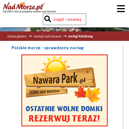
Od 2001 roku promujemy wczasy nad morzem
strona główna
noclegi nad morzem
noclegi Kołobrzeg
Polskie morze
- sprawdzony nocleg