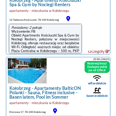
Kołobrzeg
-
Apartments Kościuszki
Spa & Gym by Noclegi Renters
apartamenty - mieszkania
w
Kołobrzegu
noclegi Kołobrzeg
16 Tadeusza Kościuszki, 78-100 Kołobrzeg
Posiadamy: 2 pokoje
Wyżywienie: FB
Obiekt Apartments Kościuszki Spa & Gym by
Noclegi Renters, położony w miejscowości
Kołobrzeg, oferuje restaurację oraz bezpłatne
Wi-Fi. Odległość ważnych miejsc od obiektu:
Plaża Centralna w Kołobrzegu – 500 m, PKP
szczegóły
Kołobrzeg – 1,3 km.Każda opcja
zakwaterowania ma balkon i wyposażona jest
[ID BG.234621]
w telewizor z płaskim ekranem oraz pralkę.
Rezerwuj teraz!
We wszystkich opcjach znajduje się kuchnia z
Dostępny pokój
pełnym wyposażeniem, w tym lodówką, jak
już od 1296 zł
również część wypoczynkowa z rozkładaną
sofą oraz prywatna łazienka z prysznicem i
bezpłatnym zestawem kosmetyków.
wifi w obiekcie
Wyposażenie obejmuje również ...
Kołobrzeg
-
Apartamenty BalticON
Polanki - Sauna, Fitness inclusive -
basen w obiekcie
Basen latem, Pool im Sommer
apartamenty - mieszkania
w
Kołobrzegu
Klonowa 17, 78-100 Kołobrzeg