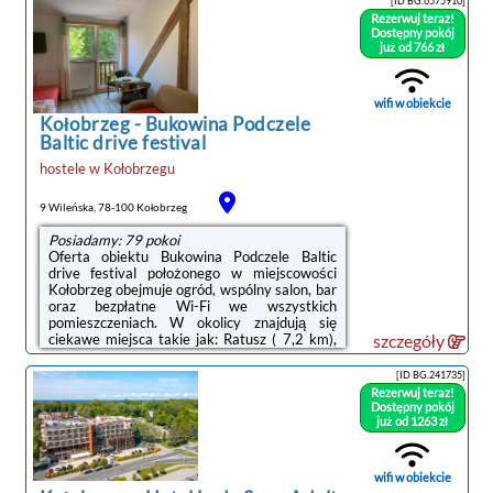
[ID BG.6575910]
parking, całodobową recepcję oraz bezpłatne
Rezerwuj teraz!
Wi-Fi.Oferta apartamentu obejmuje sypialnię
Dostępny pokój
(1), salon, aneks kuchenny z pełnym
już od 766 zł
wyposażeniem, w tym lodówką i ekspresem
do kawy, a także łazienkę (1) z prysznicem
oraz bezpłatnym zestawem kosmetyków. W
wifi w obiekcie
apartamencie ...
Kołobrzeg
-
Bukowina Podczele
Baltic drive festival
hostele
w
Kołobrzegu
9 Wileńska, 78-100 Kołobrzeg
Posiadamy: 79 pokoi
Oferta obiektu Bukowina Podczele Baltic
drive festival położonego w miejscowości
Kołobrzeg obejmuje ogród, wspólny salon, bar
oraz bezpłatne Wi-Fi we wszystkich
pomieszczeniach. W okolicy znajdują się
ciekawe miejsca takie jak: Ratusz ( 7,2 km),
szczegóły
PKP Kołobrzeg ( 8,1 km), Molo w Kołobrzegu
( 8,8 km). Obiekt jest idealnym wyborem dla
[ID BG.241735]
niepalących. Odległość ważnych miejsc od
Rezerwuj teraz!
obiektu: Plaża Podczele – niecały kilometr.W
Dostępny pokój
każdym pokoju w obiekcie zapewniono
już od 1263 zł
prywatną łazienkę z prysznicem, a z
wybranych pokoi roztacza się widok na
ogród.Na miejscu serwowane jest śniadanie
wifi w obiekcie
w formie ...