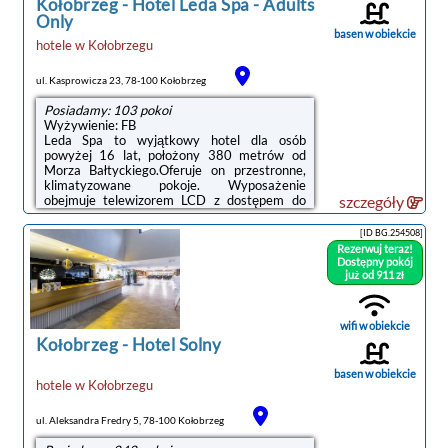
Kołobrzeg
-
Hotel Leda Spa - Adults
Only
basen w obiekcie
hotele
w
Kołobrzegu
ul. Kasprowicza 23, 78-100 Kołobrzeg
Posiadamy: 103 pokoi
Wyżywienie: FB
Leda Spa to wyjątkowy hotel dla osób
powyżej 16 lat, położony 380 metrów od
Morza Bałtyckiego.Oferuje on przestronne,
klimatyzowane pokoje. Wyposażenie
obejmuje telewizorem LCD z dostępem do
szczegóły
kanałów satelitarnych. Na miejscu Goście
mogą bezpłatnie korzystać z WiFi. Podczas
[ID BG.254508]
pobytu Goście mogą zrelaksować się w
Rezerwuj teraz!
luksusowym spa.Wszystkie pokoje są
Dostępny pokój
nowocześnie urządzone i zostały wyposażone
już od 911 zł
w minibar. Do dyspozycji Gości jest również
wygodna część wypoczynkowa oraz sejf. W
obiekcie zapewniono szlafroki dla Gości.Na
wifi w obiekcie
terenie obiektu działają 2 restauracje.
Kołobrzeg
-
Hotel Solny
Codziennie o ...
basen w obiekcie
hotele
w
Kołobrzegu
ul. Aleksandra Fredry 5, 78-100 Kołobrzeg