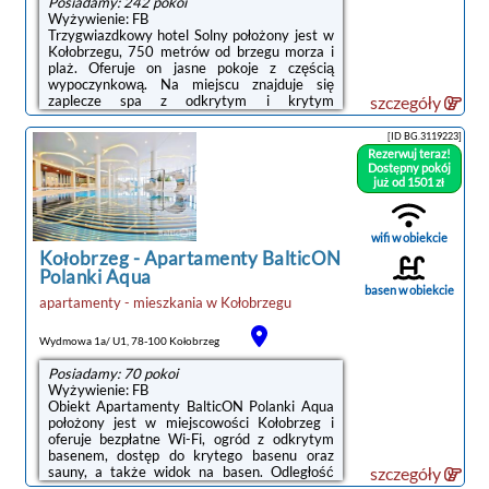
Posiadamy: 242 pokoi
Wyżywienie: FB
Trzygwiazdkowy hotel Solny położony jest w
Kołobrzegu, 750 metrów od brzegu morza i
plaż. Oferuje on jasne pokoje z częścią
wypoczynkową. Na miejscu znajduje się
zaplecze spa z odkrytym i krytym
szczegóły
basenem.Wszystkie pokoje w hotelu Solny
zostały klasycznie urządzone i obejmują
[ID BG.3119223]
przestronną łazienkę. W każdym z nich
Rezerwuj teraz!
zapewniono telewizor z dostępem do kanałów
Dostępny pokój
satelitarnych oraz miejsce do pracy.Podczas
już od 1501 zł
pobytu Goście mogą korzystać z hotelowego
centrum odnowy biologicznej z gabinetem
kosmetycznym i sauną. Do ich dyspozycji jest
wifi w obiekcie
także duży ogród z altaną.Codziennie rano w
Kołobrzeg
-
Apartamenty BalticON
hotelu ...
Polanki Aqua
basen w obiekcie
apartamenty - mieszkania
w
Kołobrzegu
Wydmowa 1a/ U1, 78-100 Kołobrzeg
Posiadamy: 70 pokoi
Wyżywienie: FB
Obiekt Apartamenty BalticON Polanki Aqua
położony jest w miejscowości Kołobrzeg i
oferuje bezpłatne Wi-Fi, ogród z odkrytym
basenem, dostęp do krytego basenu oraz
sauny, a także widok na basen. Odległość
szczegóły
ważnych miejsc od obiektu: Plaża Grzybowo