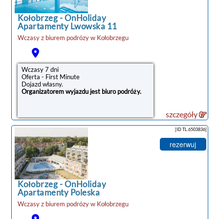
Kołobrzeg
-
OnHoliday
Apartamenty Lwowska 11
Wczasy z biurem podrózy w
Kołobrzegu
Wczasy 7 dni
Oferta - First Minute
Dojazd własny.
Organizatorem wyjazdu jest biuro podróży.
szczegóły
[ID TL.6503836]
rezerwuj
Kołobrzeg
-
OnHoliday
Apartamenty Poleska
Wczasy z biurem podrózy w
Kołobrzegu