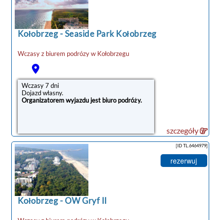
Kołobrzeg
-
Seaside Park Kołobrzeg
Wczasy z biurem podrózy w
Kołobrzegu
Wczasy 7 dni
Dojazd własny.
Organizatorem wyjazdu jest biuro podróży.
szczegóły
[ID TL.6464979]
rezerwuj
Kołobrzeg
-
OW Gryf II