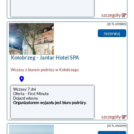
szczegóły
[ID TL.6593001]
rezerwuj
Kołobrzeg
-
Jantar Hotel SPA
Wczasy z biurem podrózy w
Kołobrzegu
noclegi Kołobrzeg
Wczasy 7 dni
Oferta - First Minute
Dojazd własny.
Organizatorem wyjazdu jest biuro podróży.
szczegóły
[ID TL.6542659]