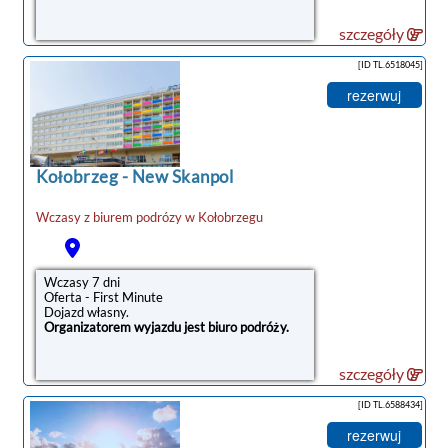
szczegóły
[ID TL.6518045]
rezerwuj
Kołobrzeg
-
New Skanpol
Wczasy z biurem podrózy w
Kołobrzegu
Wczasy 7 dni
Oferta - First Minute
Dojazd własny.
Organizatorem wyjazdu jest biuro podróży.
szczegóły
[ID TL.6588434]
rezerwuj