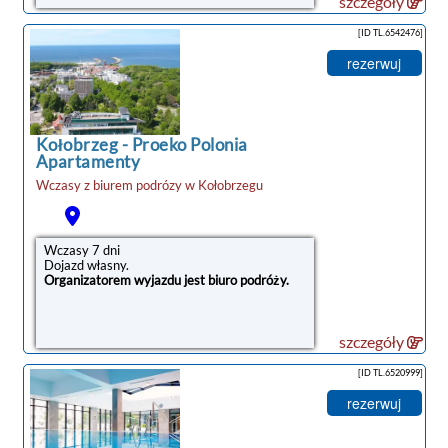
szczegóły
[ID TL.6542476]
rezerwuj
Kołobrzeg
-
Proeko Polonia
Apartamenty
Wczasy z biurem podrózy w
Kołobrzegu
Wczasy 7 dni
Dojazd własny.
Organizatorem wyjazdu jest biuro podróży.
szczegóły
[ID TL.6520999]
rezerwuj