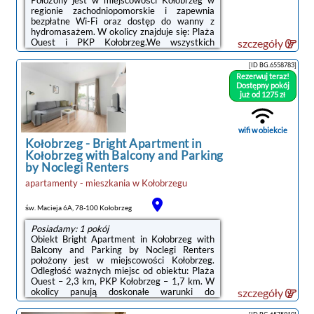
regionie zachodniopomorskie i zapewnia
bezpłatne Wi-Fi oraz dostęp do wanny z
hydromasażem. W okolicy znajduje się: Plaża
Ouest i PKP Kołobrzeg.We wszystkich
szczegóły
opcjach zakwaterowania znajduje się
telewizor z płaskim ekranem, prywatna
[ID BG.6558783]
łazienka oraz aneks kuchenny z pełnym
Rezerwuj teraz!
wyposażeniem, w tym lodówką.
Dostępny pokój
Wyposażenie obejmuje również płytę
już od 1275 zł
kuchenną, toster, ekspres do kawy i
czajnik.Odległość ważnych miejsc od obiektu:
Molo w Kołobrzegu – 2,2 km, Latarnia
wifi w obiekcie
morska w Kołobrzegu – 2,4 km. Lotnisko ...
Kołobrzeg
-
Bright Apartment in
Kołobrzeg with Balcony and Parking
by Noclegi Renters
apartamenty - mieszkania
w
Kołobrzegu
św. Macieja 6A, 78-100 Kołobrzeg
Posiadamy: 1 pokój
Obiekt Bright Apartment in Kołobrzeg with
Balcony and Parking by Noclegi Renters
położony jest w miejscowości Kołobrzeg.
Odległość ważnych miejsc od obiektu: Plaża
Ouest – 2,3 km, PKP Kołobrzeg – 1,7 km. W
okolicy panują doskonałe warunki do
szczegóły
uprawiania jazdy na rowerze. Oferta
apartamentu obejmuje bezpłatny prywatny