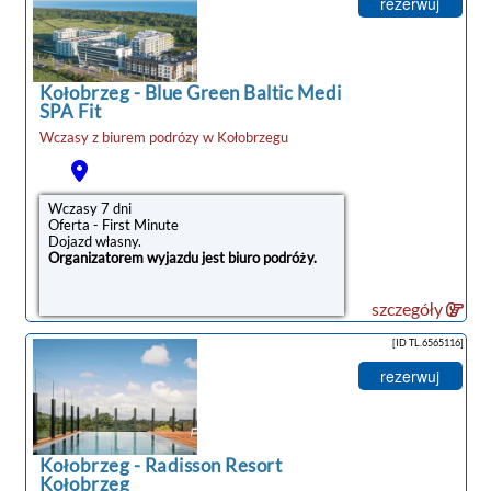
rezerwuj
Kołobrzeg
-
Blue Green Baltic Medi
SPA Fit
Wczasy z biurem podrózy w
Kołobrzegu
Wczasy 7 dni
Oferta - First Minute
Dojazd własny.
Organizatorem wyjazdu jest biuro podróży.
szczegóły
[ID TL.6565116]
rezerwuj
Kołobrzeg
-
Radisson Resort
Kołobrzeg