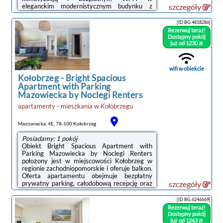
eleganckim modernistycznym budynku z
szczegóły
elementami w stylu art déco. Goście mogą
bezpłatnie korzystać ze strefy spa z krytym
[ID BG.4818286]
basenem z przeciwprądem, masażami
Rezerwuj teraz!
bocznymi i wodospadem. Bezpłatne
Dostępny pokój
udogodnienia obejmują ponadto 2 wanny z
już od 1230 zł
hydromasażem, suchą saunę, saunę
aromatyczną, grotę wodną i strefę relaksu. Za
dodatkową opłatą Goście mogą korzystać z
wifi w obiekcie
18 gabinetów zabiegowych, w których
Kołobrzeg
-
Bright Spacious
wykonywane są m.in. zabiegi ...
Apartment with Parking
Mazowiecka by Noclegi Renters
apartamenty - mieszkania
w
Kołobrzegu
Mazowiecka, 4E, 78-100 Kołobrzeg
Posiadamy: 1 pokój
Obiekt Bright Spacious Apartment with
Parking Mazowiecka by Noclegi Renters
położony jest w miejscowości Kołobrzeg w
regionie zachodniopomorskie i oferuje balkon.
Oferta apartamentu obejmuje bezpłatny
prywatny parking, całodobową recepcję oraz
szczegóły
bezpłatne Wi-Fi.Oferta apartamentu
obejmuje kilka sypialni (2), salon, aneks
[ID BG.6246669]
kuchenny z pełnym wyposażeniem, w tym
Rezerwuj teraz!
lodówką i ekspresem do kawy, a także
Dostępny pokój
łazienkę (1) z prysznicem oraz bezpłatnym
już od 1263 zł