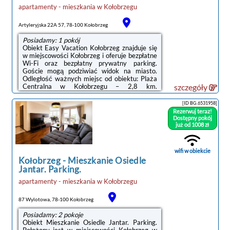
apartamenty - mieszkania
w
Kołobrzegu
Artyleryjska 22A 57, 78-100 Kołobrzeg
Posiadamy: 1 pokój
Obiekt Easy Vacation Kołobrzeg znajduje się
w miejscowości Kołobrzeg i oferuje bezpłatne
Wi-Fi oraz bezpłatny prywatny parking.
Goście mogą podziwiać widok na miasto.
Odległość ważnych miejsc od obiektu: Plaża
Centralna w Kołobrzegu – 2,8 km.
szczegóły
Apartament znajduje się w budynku z 2024
roku. W okolicy znajdują się ciekawe miejsca
[ID BG.6531958]
takie jak: PKP Kołobrzeg ( 2,4 km), Molo w
Rezerwuj teraz!
Kołobrzegu ( 2,8 km).W apartamencie
Dostępny pokój
zapewniono sypialnię (1), aneks kuchenny z
już od 1008 zł
lodówką i zmywarką, a także łazienkę (1) z
prysznicem, suszarką do włosów oraz pralką.
W apartamencie zapewniono ręczniki ...
wifi w obiekcie
Kołobrzeg
-
Mieszkanie Osiedle
Jantar. Parking.
apartamenty - mieszkania
w
Kołobrzegu
87 Wylotowa, 78-100 Kołobrzeg
Posiadamy: 2 pokoje
Obiekt Mieszkanie Osiedle Jantar. Parking.
Położony jest w miejscowości Kołobrzeg w