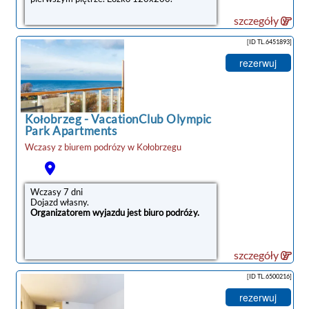
szczegóły
[ID TL.6451893]
rezerwuj
Kołobrzeg
-
VacationClub Olympic
Park Apartments
Wczasy z biurem podrózy w
Kołobrzegu
Wczasy 7 dni
Dojazd własny.
Organizatorem wyjazdu jest biuro podróży.
szczegóły
[ID TL.6500216]
rezerwuj