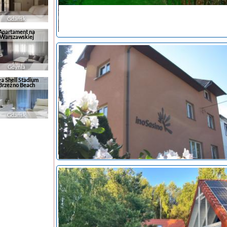
Gdańsk
Apartament na
Warszawskiej
Gdynia
noclegi Sasino
ea Shell Stadium
Brzeźno Beach
Gdańsk