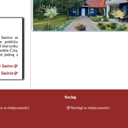
a Sasino w
w pobliżu
 W kierunku
skie Cisy.
t jedną z
i
Sasino
w
Sasinie
Nocleg
y w miejscowości
Noclegi w miejscowości