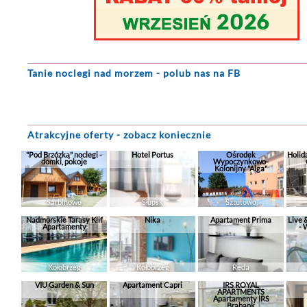
Tanie noclegi
nad morzem - polub nas na FB
Atrakcyjne oferty - zobacz koniecznie
"Pod Brzózką" noclegi -
Hotel Portus
Ośrodek
Holid
domki, pokoje
Wypoczynkowo-
Kolonijny "Alga"
Sarbinowo
Słupsk
Sztutowo
Nadmorskie Tarasy Klif
Nika
Apartament Prima
Live 
Apartamenty
- 
Kołobrzeg
Kołobrzeg
Reda
VIU Garden & Sun
Apartament Capri
IRS ROYAL
APARTMENTS
Apartamenty IRS
Brabank