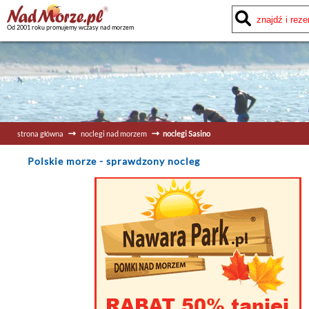
Od 2001 roku promujemy wczasy nad morzem
strona główna
noclegi nad morzem
noclegi Sasino
Polskie morze
- sprawdzony nocleg