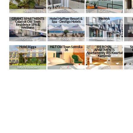
Sopot
Międzyzdroje
Gdańsk
GRANO APARTMENTS
Hotel Haffner Resort &
Henryk
Gdańsk Old Town
Spa - Destigo Hotels
Residence SPA &
Wellness
Gdańsk
Sopot
Świnoujście
Hotel Rigga
H&T Old Town Szeroka
IRS ROYAL
S
36
APARTMENTS
Apartamenty IRS Kwartał
Kamienic
Władysławowo
Gdańsk
Gdańsk