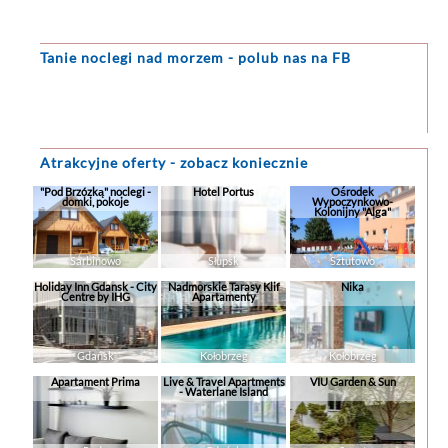
Tanie noclegi
nad morzem - polub nas na FB
Atrakcyjne oferty - zobacz koniecznie
"Pod Brzózką" noclegi -
Hotel Portus
Ośrodek
domki, pokoje
Wypoczynkowo-
Kolonijny "Alga"
Sarbinowo
Słupsk
Sztutowo
Holiday Inn Gdansk - City
Nadmorskie Tarasy Klif
Nika
Centre by IHG
Apartamenty
Gdańsk
Kołobrzeg
Kołobrzeg
Apartament Prima
Live & Travel Apartments
VIU Garden & Sun
- Waterlane Island