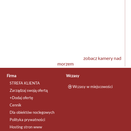
zobacz kamery nad
morzem
Firma
Wczasy
STREFA KLIENTA
Wczasy w miejscowości
Zarządzaj swoją ofertą
+Dodaj ofertę
Cennik
Dla obiektów noclegowych
Polityka prywatności
Hosting stron www