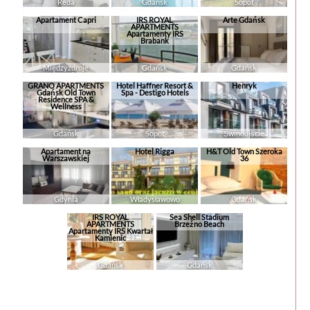
Reda
Gdańsk
Sopot
Apartament Capri
IRS ROYAL
Arte Gdańsk
APARTMENTS
Apartamenty IRS
Brabank
Międzyzdroje
Gdańsk
Gdańsk
GRANO APARTMENTS
Hotel Haffner Resort &
Henryk
Gdańsk Old Town
Spa - Destigo Hotels
Residence SPA &
Wellness
Gdańsk
Sopot
Świnoujście
Apartament na
Hotel Rigga
H&T Old Town Szeroka
Warszawskiej
36
Gdynia
Władysławowo
Gdańsk
IRS ROYAL
Sea Shell Stadium
APARTMENTS
Brzeźno Beach
Apartamenty IRS Kwartał
Kamienic
Gdańsk
Gdańsk