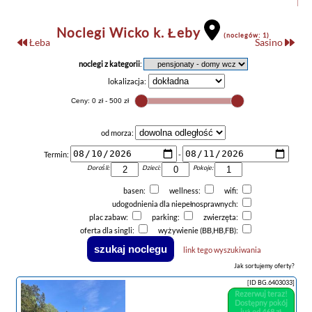
Noclegi Wicko k. Łeby
(noclegów: 1)
Łeba
Sasino
noclegi z kategorii
:
lokalizacja:
od morza:
Termin:
-
Dorośli:
Dzieci:
Pokoje:
basen:
wellness:
wifi:
udogodnienia dla niepełnosprawnych:
plac zabaw:
parking:
zwierzęta:
oferta dla singli:
wyżywienie (BB,HB,FB):
link tego wyszukiwania
Jak sortujemy oferty?
[ID BG.6403033]
Rezerwuj teraz!
Dostępny pokój
już od 468 zł