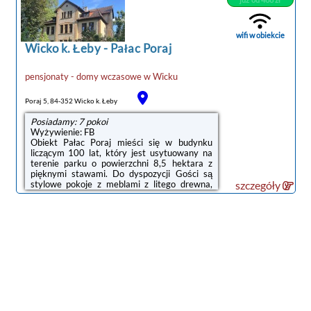
wifi w obiekcie
Wicko k. Łeby
-
Pałac Poraj
pensjonaty - domy wczasowe
w
Wicku
Poraj 5, 84-352 Wicko k. Łeby
Posiadamy: 7 pokoi
Wyżywienie: FB
Obiekt Pałac Poraj mieści się w budynku
liczącym 100 lat, który jest usytuowany na
noclegi Wicko k. Łeby
terenie parku o powierzchni 8,5 hektara z
pięknymi stawami. Do dyspozycji Gości są
stylowe pokoje z meblami z litego drewna,
szczegóły
telewizorem i bezpłatnym bezprzewodowym
dostępem do Internetu.Podczas pobytu
Goście mogą na miejscu zagrać w tenisa lub
popływać kajakiem. Do dyspozycji Gości
obiektu Poraj są także bezpłatne rowery, na
których odkrywać można liczne szlaki
rowerowe w okolicy. Na terenie obiektu
znajduje się galeria sztuki
nowoczesnej.Restauracja serwuje dania
kuchni polskiej i regionalne ...