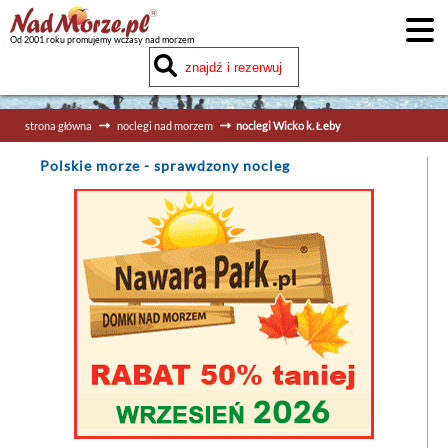
Od 2001 roku promujemy wczasy nad morzem
strona główna
noclegi nad morzem
noclegi Wicko k. Łeby
Polskie morze
- sprawdzony nocleg