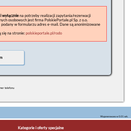
 i wyłącznie
na potrzeby realizacji zapytania/rezerwacji
h osobowych jest firma PolskiePortale.pl Sp. z o.o.
a podany w formularzu adres e-mail. Dane są anonimizowane
się na stronie:
polskieportale.pl/rodo
umer telefonu
Wygenerowano w 0.01 sek.
Kategorie i oferty specjalne