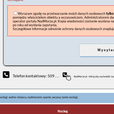
Wyrażam zgodę na przetwarzanie moich danych osobowych
tylko
pomiędzy właścicielem obiektu a wczasowiczem. Administratorem danyc
operator portalu NadMorze.pl. Kopia wiadomości zostanie wysłana n
po roku od wysłania zapytania.
Szczegółowe informacje odnośnie ochrony danych osobowych znajdują 
Telefon kontaktowy: 509 . . .
NadMorze.pl - kliknij aby wyświetlić n
 noclegi, wolne-miejsca, nadmorzem, spanie, wczasy, tanie noclegi,
Nocleg