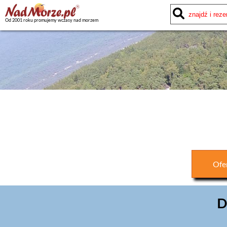
Od 2001 roku promujemy wczasy nad morzem
Ofe
D