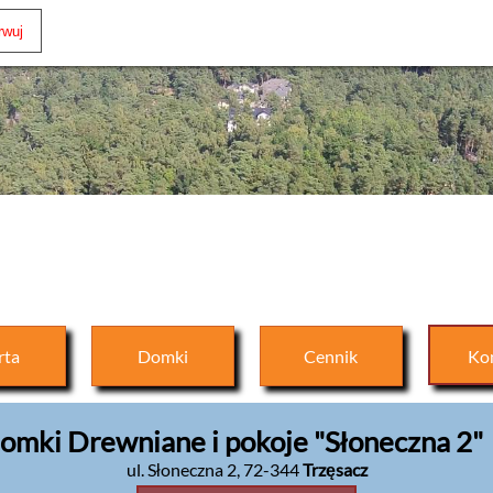
rta
Domki
Cennik
Ko
omki Drewniane i pokoje "Słoneczna 2"
ul. Słoneczna 2
,
72-344
Trzęsacz