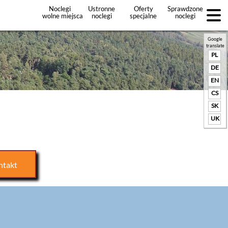
Noclegi
Ustronne
Oferty
Sprawdzone
wolne miejsca
noclegi
specjalne
noclegi
noclegów
+Dodaj
ofertę
Google
translate
PL
DE
EN
CS
SK
UK
ntakt