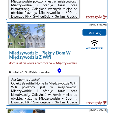
Miedzywodzie położony jest w miejscowości
Międzywodzie i oferuje taras oraz
klimatyzację. Odległość ważnych miejsc od
obiektu: Plaża w Międzywodziu – 600 m,
Dworzec PKP Świnoujście – 36 km. Goście
szczegóły
mogą korzystać z bezpłatnego WiFi we
wszystkich pomieszczeniach. Na terenie
[ID BG.6355101]
obiektu znajduje się też prywatny
parking.Oferta domu wakacyjnego obejmuje
rezerwuj
kilka sypialni (2), salon, kuchnię z pełnym
wyposażeniem, w tym lodówką i ekspresem
do kawy, a także łazienkę (1) z prysznicem.
Goście mają do dyspozycji telewizor z płaskim
wifi w obiekcie
ekranem.Odległość ...
Międzywodzie
-
Piękny Dom W
Międzywodziu Z Wifi
domki letniskowe i całoroczne
w
Międzywodziu
Ul. Szkolna 1, 72-415 Międzywodzie
Posiadamy: 1 pokój
Obiekt Beautiful Home In Miedzywodzie With
Wifi położony jest w miejscowości
Międzywodzie i oferuje taras oraz
klimatyzację. Odległość ważnych miejsc od
obiektu: Plaża w Międzywodziu – 600 m,
Dworzec PKP Świnoujście – 36 km. Goście
szczegóły
mogą korzystać z bezpłatnego WiFi we
wszystkich pomieszczeniach. Na terenie
[ID BG.6368412]