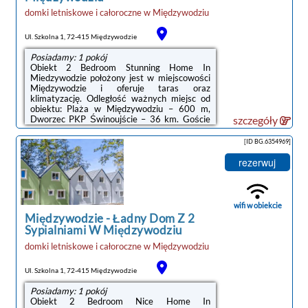
domki letniskowe i całoroczne
w
Międzywodziu
Ul. Szkolna 1, 72-415 Międzywodzie
Posiadamy: 1 pokój
Obiekt 2 Bedroom Stunning Home In
Miedzywodzie położony jest w miejscowości
Międzywodzie i oferuje taras oraz
klimatyzację. Odległość ważnych miejsc od
obiektu: Plaża w Międzywodziu – 600 m,
Dworzec PKP Świnoujście – 36 km. Goście
szczegóły
mogą korzystać z bezpłatnego WiFi we
wszystkich pomieszczeniach. Na terenie
[ID BG.6354969]
obiektu dostępny jest też prywatny
parking.Oferta domu wakacyjnego obejmuje
rezerwuj
kilka sypialni (2), salon, kuchnię z pełnym
wyposażeniem, w tym lodówką i ekspresem
do kawy, a także łazienkę (1) z prysznicem.
Goście mają do dyspozycji telewizor z płaskim
wifi w obiekcie
ekranem.Odległość ...
Międzywodzie
-
Ładny Dom Z 2
Sypialniami W Międzywodziu
domki letniskowe i całoroczne
w
Międzywodziu
noclegi Międzywodzie
Ul. Szkolna 1, 72-415 Międzywodzie
Posiadamy: 1 pokój
Obiekt 2 Bedroom Nice Home In