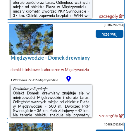
oferuje ogród oraz taras. Odległość ważnych
miejsc od obiektu: Plaża w Międzywodziu –
niecały kilometr, Dworzec PKP Świnoujście –
37 km. Obiekt zapewnia bezpłatne Wi-Fi we
szczegóły
wszystkich pomieszczeniach. Na terenie
obiektu dostępny jest też prywatny
[ID BG.6507284]
parking.W niektórych opcjach
zakwaterowania znajduje się także kuchnia z
rezerwuj
lodówką i płytą kuchenną.Odległość ważnych
miejsc od obiektu: Park Zdrojowy – 43 km,
Baltic Park Molo Aquapark – 43 km.Doba
hotelowa od godziny 15:00 do 11:00.W
obiekcie ...
Międzywodzie
-
Domek drewniany
domki letniskowe i całoroczne
w
Międzywodziu
1 Wczasowa, 72-415 Międzywodzie
Posiadamy: 3 pokoje
Obiekt Domek drewniany znajduje się w
miejscowości Międzywodzie i oferuje taras.
Odległość ważnych miejsc od obiektu: Plaża
w Międzywodziu – 500 m, Dworzec PKP
Świnoujście – 36 km, Park Zdrojowy – 42 km.
Na terenie obiektu znajduje się prywatny
szczegóły
parking.W domu wakacyjnym z 2 sypialniami
zapewniono salon z telewizorem z płaskim
[ID BG.6513210]
ekranem, aneks kuchenny z pełnym