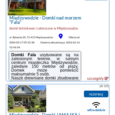
Międzywodzie -
Domki nad morzem
"Fala"
noclegi Międzywodzie
domki letniskowe i całoroczne
w
Międzywodziu
tanie noclegi
ul. Rybacka 20, 72-415 Międzywodzie
Oferta od:
2004-03-17 09:33:38
Ostatnia aktualizacja: 2026-02-16
10:46:04
Domki Fala
usytuowane są na
zalesionym terenie, w samym
centrum miasteczka Międzywodzie,
zaledwie 150 metrów od plaży.
Domek może pomieścić
maksymalnie 5 osób.
Nasze drewniane domki zbudowane
szczegóły
są z wysokiej jakości bala
sosnowego, co gwarantuje nie tylko
[ID: 127]
estetyczny wygląd, ale również
naturalne otoczenie. Wnętrza
rezerwuj
domków są przemyślane i
komfortowe.
Na parterze znajduje się przytulne
łóżko podwójne o wymiarach 140 x
wifi w obiekcie
200, łazienka oraz funkcjonalny
Międzywodzie -
Domki JAMAJKA i