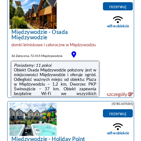
obiektu znajduje się też prywatny
parking.Oferta domu wakacyjnego obejmuje
rezerwuj
kilka sypialni (2), salon, kuchnię z pełnym
wyposażeniem, w tym lodówką i ekspresem
do kawy, a także łazienkę (1) z prysznicem.
Goście mają do dyspozycji telewizor z płaskim
wifi w obiekcie
ekranem.Odległość ...
Międzywodzie
-
Osada
Międzywodzie
domki letniskowe i całoroczne
w
Międzywodziu
36 Zatoczna, 72-415 Międzywodzie
Posiadamy: 11 pokoi
Obiekt Osada Międzywodzie położony jest w
miejscowości Międzywodzie i oferuje ogród.
Odległość ważnych miejsc od obiektu: Plaża
w Międzywodziu – 1,2 km, Dworzec PKP
Świnoujście – 37 km. Obiekt zapewnia
bezpłatne Wi-Fi we wszystkich
szczegóły
pomieszczeniach. Na terenie obiektu
dostępny jest też prywatny
[ID BG.6376361]
parking.Wszystkie opcje zakwaterowania
mają taras, aneks kuchenny z lodówką,
rezerwuj
jadalnię oraz prywatną łazienkę wyposażoną
w prysznic i suszarkę do włosów. Do
dyspozycji Gości jest też telewizor z płaskim
ekranem. Wyposażenie obejmuje także płytę
wifi w obiekcie
kuchenną, ekspres do ...
Międzywodzie
-
Holiday Point