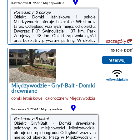
Kasztanowa 8, 72-415 Międzywodzie
Posiadamy: 3 pokoje
Obiekt Domki letniskowe i pokoje
Miedzywodzie oferuje bezpłatne Wi-Fi oraz
taras. Odległość ważnych miejsc od obiektu:
Dworzec PKP Świnoujście – 37 km, Park
Zdrojowy – 43 km. Obiekt zapewnia ogród
oraz bezpłatny prywatny parking. W okolicy
szczegóły
w odległości 700 m znajduje się Plaża w
Międzywodziu.W domu wakacyjnym z 1
[ID BG.6433153]
sypialnią zapewniono salon z telewizorem z
płaskim ekranem, kuchnię z pełnym
rezerwuj
wyposażeniem, w tym lodówką i
mikrofalówką, a także łazienkę (1) z
prysznicem.Odległość ważnych miejsc od
obiektu: Baltic Park Molo Aquapark – 43 km,
wifi w obiekcie
Promenada Gwiazd w Międzyzdrojach ...
Międzywodzie
-
Gryf-Balt - Domki
drewniane
domki letniskowe i całoroczne
w
Międzywodziu
Wczasowa 3, 72-415 Międzywodzie
Posiadamy: 8 pokoi
Obiekt Gryf-Balt - Domki drewniane,
położony w miejscowości Międzywodzie,
oferuje dostęp do ogrodu. Odległość ważnych
miejsc od obiektu: Plaża w Międzywodziu –