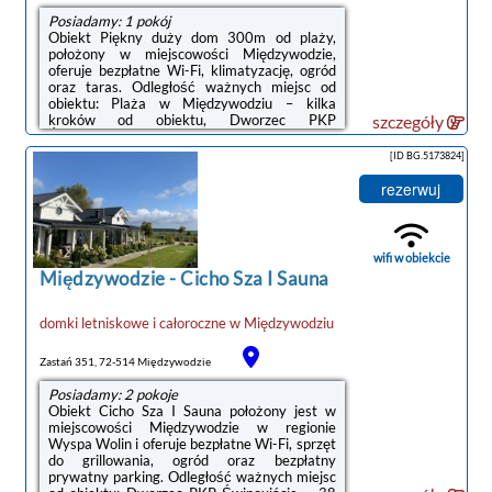
Posiadamy: 1 pokój
Obiekt Piękny duży dom 300m od plaży,
położony w miejscowości Międzywodzie,
oferuje bezpłatne Wi-Fi, klimatyzację, ogród
oraz taras. Odległość ważnych miejsc od
obiektu: Plaża w Międzywodziu – kilka
kroków od obiektu, Dworzec PKP
szczegóły
Świnoujście – 36 km. Oferta domu
wakacyjnego obejmuje bezpłatny prywatny
[ID BG.5173824]
parking oraz całodobową recepcję.W domu
wakacyjnym z 3 sypialniami zapewniono
rezerwuj
salon z telewizorem z płaskim ekranem z
dostępem do kanałów satelitarnych, kuchnię z
pełnym wyposażeniem, a także kilka łazienek
(2) z prysznicem.Obiekt dysponuje placem
wifi w obiekcie
zabaw. Na miejscu ...
Międzywodzie
-
Cicho Sza I Sauna
domki letniskowe i całoroczne
w
Międzywodziu
Zastań 351, 72-514 Międzywodzie
Posiadamy: 2 pokoje
Obiekt Cicho Sza I Sauna położony jest w
miejscowości Międzywodzie w regionie
Wyspa Wolin i oferuje bezpłatne Wi-Fi, sprzęt
do grillowania, ogród oraz bezpłatny
prywatny parking. Odległość ważnych miejsc