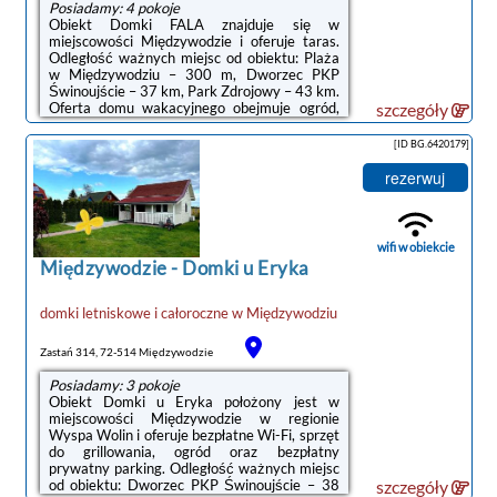
Posiadamy: 4 pokoje
Obiekt Domki FALA znajduje się w
miejscowości Międzywodzie i oferuje taras.
Odległość ważnych miejsc od obiektu: Plaża
w Międzywodziu – 300 m, Dworzec PKP
Świnoujście – 37 km, Park Zdrojowy – 43 km.
Oferta domu wakacyjnego obejmuje ogród,
szczegóły
sprzęt do grillowania, bezpłatne Wi-Fi oraz
bezpłatny prywatny parking.W domu
[ID BG.6420179]
wakacyjnym do dyspozycji gości
przygotowano sypialnię (1)}, salon oraz
rezerwuj
łazienkę (1) z prysznicem. Goście mają do
dyspozycji telewizor z płaskim
ekranem.Odległość ważnych miejsc od
obiektu: Baltic Park Molo Aquapark – 43 km,
wifi w obiekcie
Promenada Gwiazd w Międzyzdrojach ...
Międzywodzie
-
Domki u Eryka
domki letniskowe i całoroczne
w
Międzywodziu
Zastań 314, 72-514 Międzywodzie
Posiadamy: 3 pokoje
Obiekt Domki u Eryka położony jest w
miejscowości Międzywodzie w regionie
Wyspa Wolin i oferuje bezpłatne Wi-Fi, sprzęt
do grillowania, ogród oraz bezpłatny
prywatny parking. Odległość ważnych miejsc
od obiektu: Dworzec PKP Świnoujście – 38
szczegóły