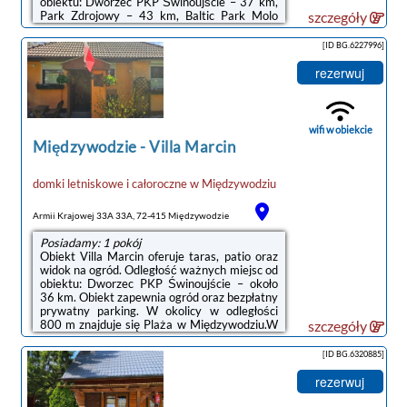
obiektu: Dworzec PKP Świnoujście – 37 km,
Park Zdrojowy – 43 km, Baltic Park Molo
szczegóły
Aquapark – 43 km. Obiekt zapewnia
bezpłatne Wi-Fi we wszystkich
[ID BG.6227996]
pomieszczeniach. W odległości 1,1 km
znajduje się Plaża w Międzywodziu.W domu
rezerwuj
wakacyjnym zapewniono klimatyzację oraz
salon. Wyposażenie obejmuje też telewizor z
dostępem do kanałów kablowych. Do
dyspozycji Gości jest część wypoczynkowa,
wifi w obiekcie
jadalnia oraz kuchnia z ...
Międzywodzie
-
Villa Marcin
domki letniskowe i całoroczne
w
Międzywodziu
Armii Krajowej 33A 33A, 72-415 Międzywodzie
Posiadamy: 1 pokój
Obiekt Villa Marcin oferuje taras, patio oraz
widok na ogród. Odległość ważnych miejsc od
obiektu: Dworzec PKP Świnoujście – około
36 km. Obiekt zapewnia ogród oraz bezpłatny
prywatny parking. W okolicy w odległości
800 m znajduje się Plaża w Międzywodziu.W
szczegóły
domu wakacyjnym zapewniono kilka sypialni
(2), salon, aneks kuchenny z pełnym
[ID BG.6320885]
wyposażeniem, w tym lodówką i
mikrofalówką, a także łazienkę (1).Odległość
rezerwuj
ważnych miejsc od obiektu: Park Zdrojowy –
42 km, Baltic Park Molo Aquapark – 42