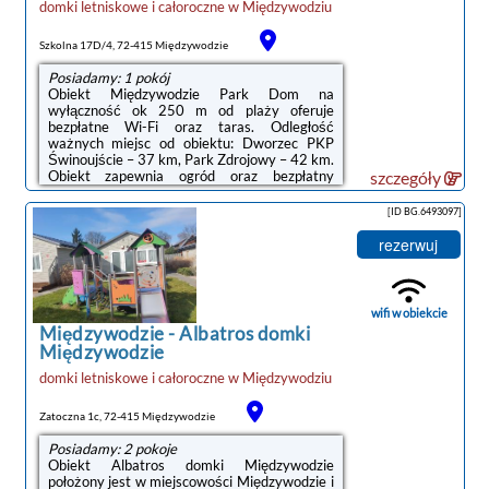
domki letniskowe i całoroczne
w
Międzywodziu
noclegi Międzywodzie
Szkolna 17D/4, 72-415 Międzywodzie
Posiadamy: 1 pokój
Obiekt Międzywodzie Park Dom na
wyłączność ok 250 m od plaży oferuje
bezpłatne Wi-Fi oraz taras. Odległość
ważnych miejsc od obiektu: Dworzec PKP
Świnoujście – 37 km, Park Zdrojowy – 42 km.
Obiekt zapewnia ogród oraz bezpłatny
szczegóły
prywatny parking. W okolicy w odległości
700 m znajduje się Plaża w
[ID BG.6493097]
Międzywodziu.Odległość ważnych miejsc od
obiektu: Baltic Park Molo Aquapark – 42 km,
rezerwuj
Promenada Gwiazd w Międzyzdrojach – 21
km.Doba hotelowa od godziny 16:00 do
10:00.When travelling with pets, please note
that an extra charge of 50 PLN per pet, per
wifi w obiekcie
stay applies. The maximum ...
Międzywodzie
-
Albatros domki
Międzywodzie
domki letniskowe i całoroczne
w
Międzywodziu
Zatoczna 1c, 72-415 Międzywodzie
Posiadamy: 2 pokoje
Obiekt Albatros domki Międzywodzie
położony jest w miejscowości Międzywodzie i