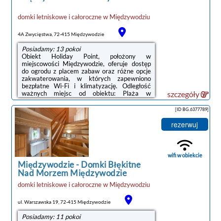
domki letniskowe i całoroczne
w
Międzywodziu
4A Zwycięstwa, 72-415 Międzywodzie
Posiadamy: 13 pokoi
Obiekt Holiday Point, położony w
miejscowości Międzywodzie, oferuje dostęp
do ogrodu z placem zabaw oraz różne opcje
zakwaterowania, w których zapewniono
bezpłatne Wi-Fi i klimatyzację. Odległość
ważnych miejsc od obiektu: Plaża w
szczegóły
Międzywodziu – 500 m, Dworzec PKP
Świnoujście – 37 km. Na terenie obiektu
[ID BG.6377789]
dostępny jest prywatny parking.Każda opcja
zakwaterowania ma taras i wyposażona jest
rezerwuj
w telewizor z płaskim ekranem. We
wszystkich opcjach znajduje się kuchnia z
pełnym wyposażeniem, w tym lodówką, jak
również część wypoczynkowa z rozkładaną
wifi w obiekcie
sofą oraz prywatna ...
Międzywodzie
-
Domki Błękitne
Nad Morzem Międzywodzie
domki letniskowe i całoroczne
w
Międzywodziu
ul. Warszawska 19, 72-415 Międzywodzie
Posiadamy: 11 pokoi