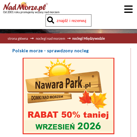
Od 2001 roku promujemy wczasy nad morzem
strona główna
noclegi nad morzem
noclegi Międzywodzie
Polskie morze
- sprawdzony nocleg