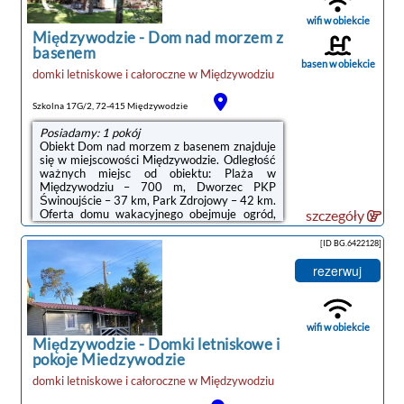
suszarką do włosów i prysznicem.
Wyposażenie obejmuje także lodówkę i
wifi w obiekcie
czajnik.Na miejscu serwowane jest śniadanie
Międzywodzie
-
Dom nad morzem z
...
basenem
basen w obiekcie
domki letniskowe i całoroczne
w
Międzywodziu
Szkolna 17G/2, 72-415 Międzywodzie
Posiadamy: 1 pokój
Obiekt Dom nad morzem z basenem znajduje
się w miejscowości Międzywodzie. Odległość
ważnych miejsc od obiektu: Plaża w
Międzywodziu – 700 m, Dworzec PKP
Świnoujście – 37 km, Park Zdrojowy – 42 km.
Oferta domu wakacyjnego obejmuje ogród,
szczegóły
sprzęt do grillowania, bezpłatne Wi-Fi oraz
bezpłatny prywatny parking.W domu
[ID BG.6422128]
wakacyjnym zapewniono kilka sypialni (3),
kilka łazienek (2), pościel, ręczniki, jadalnię
rezerwuj
oraz kuchnię z pełnym wyposażeniem. Do
dyspozycji Gości jest także telewizor z
płaskim ekranem z dostępem do kanałów
satelitarnych oraz taras z widokiem na
wifi w obiekcie
ogród.Odległość ...
Międzywodzie
-
Domki letniskowe i
pokoje Miedzywodzie
domki letniskowe i całoroczne
w
Międzywodziu