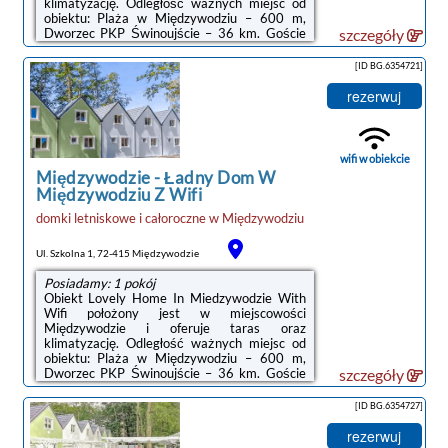
klimatyzację. Odległość ważnych miejsc od
obiektu: Plaża w Międzywodziu – 600 m,
Dworzec PKP Świnoujście – 36 km. Goście
szczegóły
mogą korzystać z bezpłatnego WiFi we
wszystkich pomieszczeniach. Na terenie
[ID BG.6354721]
obiektu znajduje się też prywatny
parking.Oferta domu wakacyjnego obejmuje
rezerwuj
kilka sypialni (2), salon, kuchnię z pełnym
wyposażeniem, w tym lodówką i ekspresem
do kawy, a także łazienkę (1) z prysznicem.
Goście mają do dyspozycji telewizor z płaskim
wifi w obiekcie
ekranem.Odległość ...
Międzywodzie
-
Ładny Dom W
Międzywodziu Z Wifi
domki letniskowe i całoroczne
w
Międzywodziu
Ul. Szkolna 1, 72-415 Międzywodzie
Posiadamy: 1 pokój
Obiekt Lovely Home In Miedzywodzie With
Wifi położony jest w miejscowości
Międzywodzie i oferuje taras oraz
klimatyzację. Odległość ważnych miejsc od
obiektu: Plaża w Międzywodziu – 600 m,
Dworzec PKP Świnoujście – 36 km. Goście
szczegóły
mogą korzystać z bezpłatnego WiFi we
wszystkich pomieszczeniach. Na terenie
[ID BG.6354727]
obiektu dostępny jest też prywatny
parking.Oferta domu wakacyjnego obejmuje
rezerwuj
kilka sypialni (2), salon, kuchnię z pełnym