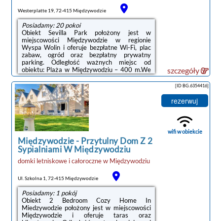
Westerplatte 19, 72-415 Międzywodzie
Posiadamy: 20 pokoi
Obiekt Sevilla Park położony jest w
miejscowości Międzywodzie w regionie
Wyspa Wolin i oferuje bezpłatne Wi-Fi, plac
zabaw, ogród oraz bezpłatny prywatny
parking. Odległość ważnych miejsc od
obiektu: Plaża w Międzywodziu – 400 m.We
szczegóły
wszystkich opcjach zakwaterowania znajduje
się telewizor z płaskim ekranem oraz kuchnia
[ID BG.6354416]
z pełnym wyposażeniem, w tym lodówką,
płytą kuchenną i czajnikiem. Niektóre opcje
rezerwuj
zakwaterowania mają część wypoczynkową
lub balkon.Na terenie obiektu Sevilla Park
dostępny jest taras i sprzęt do
grillowania.Odległość ważnych miejsc od
wifi w obiekcie
obiektu: ...
Międzywodzie
-
Przytulny Dom Z 2
Sypialniami W Międzywodziu
domki letniskowe i całoroczne
w
Międzywodziu
Ul. Szkolna 1, 72-415 Międzywodzie
Posiadamy: 1 pokój
Obiekt 2 Bedroom Cozy Home In
Miedzywodzie położony jest w miejscowości
Międzywodzie i oferuje taras oraz