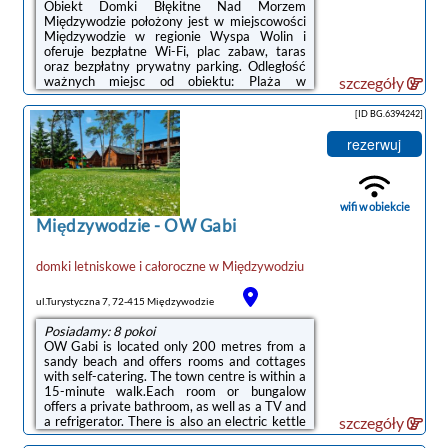
Obiekt Domki Błękitne Nad Morzem
Międzywodzie położony jest w miejscowości
Międzywodzie w regionie Wyspa Wolin i
oferuje bezpłatne Wi-Fi, plac zabaw, taras
oraz bezpłatny prywatny parking. Odległość
ważnych miejsc od obiektu: Plaża w
szczegóły
Międzywodziu – 400 m.Wyposażenie
obejmuje także lodówkę, płytę kuchenną i
[ID BG.6394242]
czajnik.Odległość ważnych miejsc od obiektu:
Dworzec PKP Świnoujście – 37 km, Park
rezerwuj
Zdrojowy – 43 km.Doba hotelowa od godziny
16:00 do 10:00.The Internet is available in a
tourist version, has poor Internet reach and
low speed.W przypadku pobytu w obiekcie z
wifi w obiekcie
dziećmi ...
Międzywodzie
-
OW Gabi
domki letniskowe i całoroczne
w
Międzywodziu
ul.Turystyczna 7, 72-415 Międzywodzie
Posiadamy: 8 pokoi
OW Gabi is located only 200 metres from a
sandy beach and offers rooms and cottages
with self-catering. The town centre is within a
15-minute walk.Each room or bungalow
offers a private bathroom, as well as a TV and
a refrigerator. There is also an electric kettle
szczegóły
provided. Free WiFi is available throughout