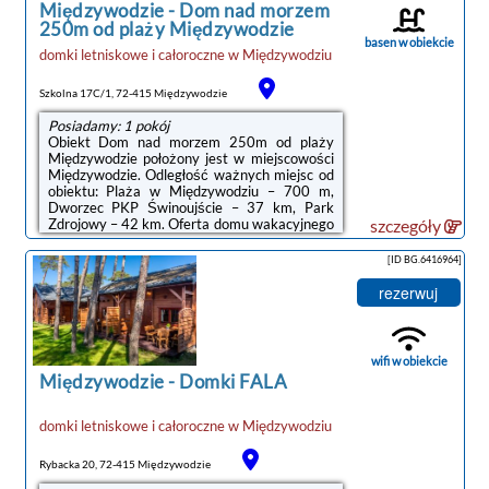
Międzywodzie
-
Dom nad morzem
...
250m od plaży Międzywodzie
basen w obiekcie
domki letniskowe i całoroczne
w
Międzywodziu
Szkolna 17C/1, 72-415 Międzywodzie
Posiadamy: 1 pokój
Obiekt Dom nad morzem 250m od plaży
Międzywodzie położony jest w miejscowości
Międzywodzie. Odległość ważnych miejsc od
obiektu: Plaża w Międzywodziu – 700 m,
Dworzec PKP Świnoujście – 37 km, Park
Zdrojowy – 42 km. Oferta domu wakacyjnego
szczegóły
obejmuje ogród, sprzęt do grillowania,
bezpłatne Wi-Fi oraz bezpłatny prywatny
[ID BG.6416964]
parking.Oferta domu wakacyjnego obejmuje
kilka sypialni (3), salon, kuchnię z pełnym
rezerwuj
wyposażeniem, w tym lodówką i ekspresem
do kawy, a także kilka łazienek (2) z
prysznicem oraz suszarką do włosów. W
domu wakacyjnym zapewniono ręczniki i
wifi w obiekcie
pościel.Na ...
Międzywodzie
-
Domki FALA
domki letniskowe i całoroczne
w
Międzywodziu
noclegi Międzywodzie
Rybacka 20, 72-415 Międzywodzie