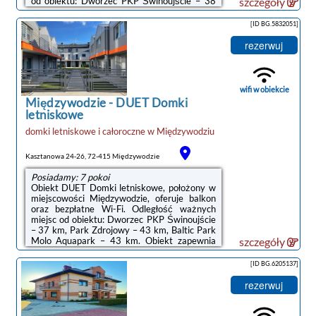
od obiektu: Dworzec PKP Świnoujście – 38
szczegóły
km.W obiekcie zapewniono część
wypoczynkową z telewizorem z płaskim
[ID BG.5832051]
ekranem z dostępem do kanałów
satelitarnych, kuchnię z pełnym
rezerwuj
wyposażeniem, w tym lodówką i zmywarką, a
także prywatną łazienkę z prysznicem oraz
suszarką do włosów. Do dyspozycji Gości jest
też taras, a z okien roztacza się widok na
wifi w obiekcie
miasto. Wyposażenie ...
Międzywodzie
-
DUET Domki
letniskowe
domki letniskowe i całoroczne
w
Międzywodziu
Kasztanowa 24-26, 72-415 Międzywodzie
Posiadamy: 7 pokoi
Obiekt DUET Domki letniskowe, położony w
miejscowości Międzywodzie, oferuje balkon
oraz bezpłatne Wi-Fi. Odległość ważnych
miejsc od obiektu: Dworzec PKP Świnoujście
– 37 km, Park Zdrojowy – 43 km, Baltic Park
Molo Aquapark – 43 km. Obiekt zapewnia
szczegóły
ogród oraz bezpłatny prywatny parking. W
okolicy w odległości 300 m znajduje się Plaża
[ID BG.6205137]
w Międzywodziu.W domu wakacyjnym
zapewniono taras, kilka sypialni (2), salon z
rezerwuj
telewizorem z płaskim ekranem, aneks
kuchenny ze standardowym wyposażeniem,
takim jak lodówka i płyta kuchenna, a także