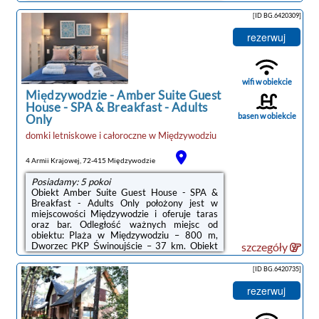
km.W niektórych opcjach zakwaterowania
zapewniono aneks kuchenny z pełnym
[ID BG.6420309]
wyposażeniem, prywatną łazienkę z
prysznicem oraz taras z widokiem na
rezerwuj
ogród.Na miejscu dostępny jest wspólny
salon, a w okolicy panują doskonałe warunki
do uprawiania trekkingu.Odległość ważnych
miejsc od obiektu: Park Zdrojowy – 43 km,
wifi w obiekcie
Baltic Park Molo ...
Międzywodzie
-
Amber Suite Guest
House - SPA & Breakfast - Adults
basen w obiekcie
Only
domki letniskowe i całoroczne
w
Międzywodziu
4 Armii Krajowej, 72-415 Międzywodzie
Posiadamy: 5 pokoi
Obiekt Amber Suite Guest House - SPA &
Breakfast - Adults Only położony jest w
miejscowości Międzywodzie i oferuje taras
oraz bar. Odległość ważnych miejsc od
obiektu: Plaża w Międzywodziu – 800 m,
Dworzec PKP Świnoujście – 37 km. Obiekt
szczegóły
zapewnia bezpłatne Wi-Fi we wszystkich
pomieszczeniach. Na terenie obiektu
[ID BG.6420735]
dostępny jest też prywatny parking.W
obiekcie zapewniono telewizor z płaskim
rezerwuj
ekranem oraz prywatną łazienkę z
bezpłatnym zestawem kosmetyków,