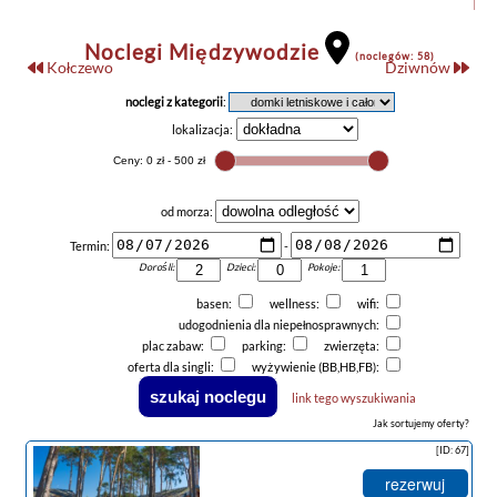
Noclegi Międzywodzie
(noclegów: 58)
Kołczewo
Dziwnów
noclegi z kategorii
:
lokalizacja:
od morza:
Termin:
-
Dorośli:
Dzieci:
Pokoje:
basen:
wellness:
wifi:
udogodnienia dla niepełnosprawnych:
plac zabaw:
parking:
zwierzęta:
oferta dla singli:
wyżywienie (BB,HB,FB):
link tego wyszukiwania
Jak sortujemy oferty?
[ID: 67]
rezerwuj