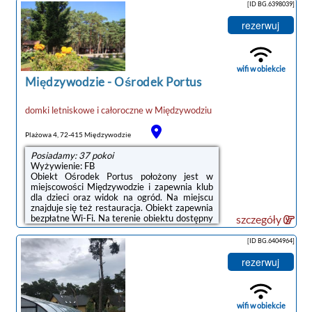
the property.The site includes a children’s
[ID BG.6398039]
playground and a barbecue area. The
property is surrounded by a pine forest.The
rezerwuj
property has a free public parking, as well as a
paid private parking. OW Gabi is situated 6.7
km from Dziwnów.Doba hotelowa od godziny
11:00 do 10:00.If you book a ...
wifi w obiekcie
Międzywodzie
-
Ośrodek Portus
domki letniskowe i całoroczne
w
Międzywodziu
Plażowa 4, 72-415 Międzywodzie
Posiadamy: 37 pokoi
Wyżywienie: FB
Obiekt Ośrodek Portus położony jest w
miejscowości Międzywodzie i zapewnia klub
dla dzieci oraz widok na ogród. Na miejscu
znajduje się też restauracja. Obiekt zapewnia
bezpłatne Wi-Fi. Na terenie obiektu dostępny
szczegóły
jest też prywatny parking.Wyposażenie
obejmuje także lodówkę i czajnik.W obiekcie
[ID BG.6404964]
serwowane jest śniadanie kontynentalne.Na
terenie obiektu Ośrodek Portus znajduje się
rezerwuj
taras, plac zabaw i sprzęt do
grillowania.Odległość ważnych miejsc od
obiektu: Plaża w Międzywodziu – 200 m,
Dworzec PKP Świnoujście – 36 km.Doba
wifi w obiekcie
hotelowa od godziny 15:00 do 10:00.Goście