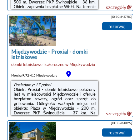
500 m, Dworzec PKP Świnoujście – 36 km.
Obiekt zapewnia bezpłatne Wi-Fi. Na terenie
szczegóły
obiektu dostępny jest też prywatny
parking.W obiekcie zapewniono część
[ID BG.6437780]
wypoczynkową z telewizorem z płaskim
ekranem, aneks kuchenny z pełnym
rezerwuj
wyposażeniem, w tym lodówką i płytą
kuchenną, a także prywatną łazienkę z
prysznicem. Do dyspozycji Gości jest też
taras.Odległość ważnych miejsc od obiektu:
Park Zdrojowy – ...
Międzywodzie
-
Proxial - domki
letniskowe
domki letniskowe i całoroczne
w
Międzywodziu
Morska 9, 72-415 Międzywodzie
Posiadamy: 17 pokoi
Obiekt Proxial - domki letniskowe położony
jest w miejscowości Międzywodzie i oferuje
bezpłatne rowery, ogród oraz sprzęt do
grillowania. Odległość ważnych miejsc od
obiektu: Plaża w Międzywodziu – 200 m,
Dworzec PKP Świnoujście – 37 km. Na
szczegóły
terenie obiektu znajduje się prywatny
parking.Każdą opcję zakwaterowania
[ID BG.6440599]
wyposażono w telewizor z płaskim ekranem.
Do dyspozycji Gości jest jadalnia, aneks
rezerwuj
kuchenny z doskonałym wyposażeniem,