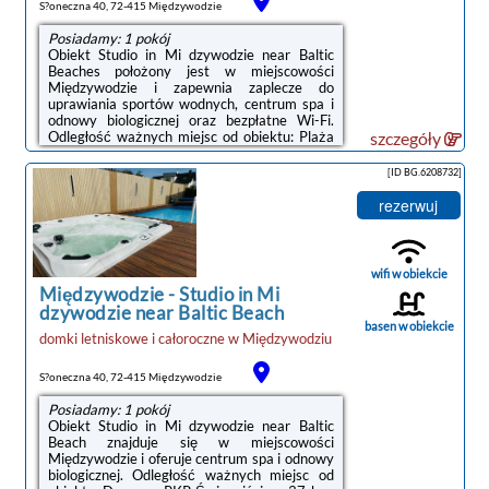
S?oneczna 40, 72-415 Międzywodzie
Posiadamy: 1 pokój
Obiekt Studio in Mi dzywodzie near Baltic
Beaches położony jest w miejscowości
Międzywodzie i zapewnia zaplecze do
uprawiania sportów wodnych, centrum spa i
odnowy biologicznej oraz bezpłatne Wi-Fi.
Odległość ważnych miejsc od obiektu: Plaża
szczegóły
w Międzywodziu – 1,1 km. Odległość
ważnych miejsc od domu wakacyjnego:
[ID BG.6208732]
Dworzec PKP Świnoujście – 37 km, Park
Zdrojowy – 43 km.W domu wakacyjnym
rezerwuj
zapewniono klimatyzację oraz salon.
Wyposażenie obejmuje też telewizor z
dostępem do kanałów kablowych. Do
dyspozycji Gości jest część wypoczynkowa,
wifi w obiekcie
jadalnia oraz kuchnia z lodówką, ...
Międzywodzie
-
Studio in Mi
dzywodzie near Baltic Beach
basen w obiekcie
domki letniskowe i całoroczne
w
Międzywodziu
noclegi Międzywodzie
S?oneczna 40, 72-415 Międzywodzie
Posiadamy: 1 pokój
Obiekt Studio in Mi dzywodzie near Baltic
Beach znajduje się w miejscowości
Międzywodzie i oferuje centrum spa i odnowy
biologicznej. Odległość ważnych miejsc od