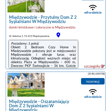
wyposażeniem, w tym lodówką i ekspresem
do kawy, a także łazienkę (1) z prysznicem.
Goście mają do dyspozycji telewizor z płaskim
wifi w obiekcie
ekranem.Odległość ...
Międzywodzie
-
Przytulny Dom Z 2
Sypialniami W Międzywodziu
domki letniskowe i całoroczne
w
Międzywodziu
Ul. Szkolna 1, 72-415 Międzywodzie
Posiadamy: 1 pokój
Obiekt 2 Bedroom Cozy Home In
Miedzywodzie położony jest w miejscowości
Międzywodzie i oferuje taras oraz
klimatyzację. Odległość ważnych miejsc od
obiektu: Plaża w Międzywodziu – 600 m,
Dworzec PKP Świnoujście – 36 km. Goście
szczegóły
mogą korzystać z bezpłatnego WiFi we
wszystkich pomieszczeniach. Na terenie
[ID BG.6354728]
obiektu dostępny jest też prywatny
parking.Oferta domu wakacyjnego obejmuje
rezerwuj
kilka sypialni (2), salon, kuchnię z pełnym
wyposażeniem, w tym lodówką i ekspresem
do kawy, a także łazienkę (1) z prysznicem.
Goście mają do dyspozycji telewizor z płaskim
wifi w obiekcie
ekranem.Odległość ...
Międzywodzie
-
Oszałamiający
Dom Z 2 Sypialniami W
Międzywodziu