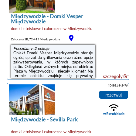
km.Doba hotelowa od godziny 16:00 do
10:00.W obiekcie obowiązuje zakaz
organizowania ...
Międzywodzie
-
Domki Vesper
Międzywodzie
domki letniskowe i całoroczne
w
Międzywodziu
Zatoczna 1B, 72-415 Międzywodzie
Posiadamy: 2 pokoje
Obiekt Domki Vesper Międzywodzie oferuje
ogród, sprzęt do grillowania oraz różne opcje
zakwaterowania, w których zapewniono
patio. Odległość ważnych miejsc od obiektu:
Plaża w Międzywodziu – niecały kilometr. Na
terenie obiektu znajduje się prywatny
szczegóły
parking.Wszystkie opcje zakwaterowania
mają taras, aneks kuchenny z lodówką,
[ID BG.6342476]
jadalnię oraz prywatną łazienkę wyposażoną
w prysznic. Do dyspozycji Gości jest też
rezerwuj
telewizor z płaskim ekranem. Wyposażenie
obejmuje również płytę kuchenną i
czajnik.Obiekt dysponuje placem zabaw.W
obiekcie Goście mogą grać w tenisa
wifi w obiekcie
stołowego. ...
Międzywodzie
-
Sevilla Park
domki letniskowe i całoroczne
w
Międzywodziu