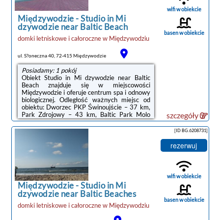
łazienkę (1) z prysznicem. Goście ...
wifi w obiekcie
Międzywodzie
-
Studio in Mi
dzywodzie near Baltic Beach
basen w obiekcie
domki letniskowe i całoroczne
w
Międzywodziu
ul. S?oneczna 40, 72-415 Międzywodzie
Posiadamy: 1 pokój
Obiekt Studio in Mi dzywodzie near Baltic
Beach znajduje się w miejscowości
Międzywodzie i oferuje centrum spa i odnowy
biologicznej. Odległość ważnych miejsc od
obiektu: Dworzec PKP Świnoujście – 37 km,
Park Zdrojowy – 43 km, Baltic Park Molo
szczegóły
Aquapark – 43 km. Obiekt zapewnia
bezpłatne Wi-Fi we wszystkich
[ID BG.6208731]
pomieszczeniach. W odległości 1,1 km
znajduje się Plaża w Międzywodziu.W domu
rezerwuj
wakacyjnym zapewniono klimatyzację oraz
salon. Wyposażenie obejmuje też telewizor z
dostępem do kanałów kablowych. Do
dyspozycji Gości jest część wypoczynkowa,
wifi w obiekcie
jadalnia oraz kuchnia z ...
Międzywodzie
-
Studio in Mi
dzywodzie near Baltic Beaches
basen w obiekcie
domki letniskowe i całoroczne
w
Międzywodziu