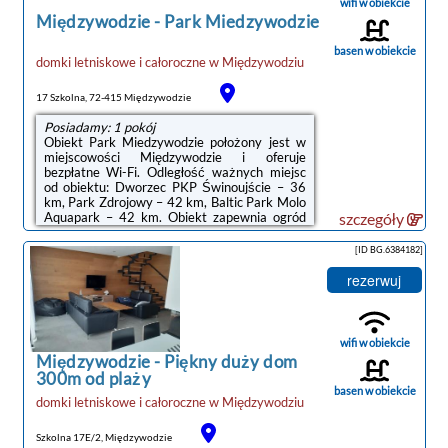
wifi w obiekcie
Międzywodzie
-
Park Miedzywodzie
basen w obiekcie
domki letniskowe i całoroczne
w
Międzywodziu
17 Szkolna, 72-415 Międzywodzie
Posiadamy: 1 pokój
Obiekt Park Miedzywodzie położony jest w
miejscowości Międzywodzie i oferuje
bezpłatne Wi-Fi. Odległość ważnych miejsc
od obiektu: Dworzec PKP Świnoujście – 36
km, Park Zdrojowy – 42 km, Baltic Park Molo
Aquapark – 42 km. Obiekt zapewnia ogród
szczegóły
oraz bezpłatny prywatny parking. W okolicy
w odległości 500 m znajduje się Plaża w
[ID BG.6384182]
Międzywodziu.W domu wakacyjnym
zapewniono taras, kilka sypialni (3), salon z
rezerwuj
telewizorem z płaskim ekranem, kuchnię ze
standardowym wyposażeniem, takim jak
lodówka i zmywarka, a także kilka łazienek
(2) z prysznicem. Goście mogą podziwiać
wifi w obiekcie
widok ...
Międzywodzie
-
Piękny duży dom
300m od plaży
basen w obiekcie
domki letniskowe i całoroczne
w
Międzywodziu
Szkolna 17E/2, Międzywodzie