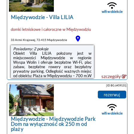
prywatna łazienka z prysznicem, bezpłatnym
zestawem kosmetyków i suszarką do włosów,
a także taras z widokiem na ogród.
wifi w obiekcie
Wyposażenie ...
Międzywodzie
-
Villa LILIA
domki letniskowe i całoroczne
w
Międzywodziu
33 Armii Krajowej, 72-415 Międzywodzie
Posiadamy: 2 pokoje
Obiekt Villa LILIA położony jest w
miejscowości Międzywodzie w regionie
Wyspa Wolin i oferuje bezpłatne Wi-Fi, plac
zabaw, bezpłatne rowery oraz bezpłatny
prywatny parking. Odległość ważnych miejsc
od obiektu: Plaża w Międzywodziu – 700 m.W
szczegóły
obiekcie zapewniono część wypoczynkową z
telewizorem z płaskim ekranem z dostępem
[ID BG.6459131]
do kanałów kablowych, kuchnię z pełnym
wyposażeniem, w tym lodówką i
rezerwuj
mikrofalówką, a także prywatną łazienkę z
prysznicem oraz suszarką do włosów. Do
dyspozycji Gości jest też balkon, a z okien
roztacza się widok na ogród. Obiekt zapewnia
wifi w obiekcie
...
Międzywodzie
-
Międzywodzie Park
Dom na wyłączność ok 250 m od
plaży