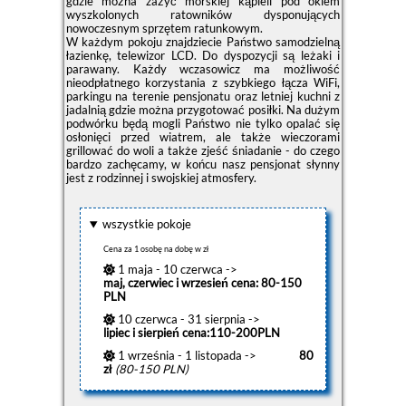
gdzie można zażyć morskiej kąpieli pod okiem
wyszkolonych ratowników dysponujących
nowoczesnym sprzętem ratunkowym.
W każdym pokoju znajdziecie Państwo samodzielną
łazienkę, telewizor LCD. Do dyspozycji są leżaki i
parawany. Każdy wczasowicz ma możliwość
nieodpłatnego korzystania z szybkiego łącza WiFi,
parkingu na terenie pensjonatu oraz letniej kuchni z
jadalnią gdzie można przygotować posiłki. Na dużym
podwórku będą mogli Państwo nie tylko opalać się
osłonięci przed wiatrem, ale także wieczorami
grillować do woli a także zjeść śniadanie - do czego
bardzo zachęcamy, w końcu nasz pensjonat słynny
jest z rodzinnej i swojskiej atmosfery.
wszystkie pokoje
Cena za 1 osobę na dobę w zł
1 maja - 10 czerwca ->
maj, czerwiec i wrzesień cena: 80-150
PLN
10 czerwca - 31 sierpnia ->
lipiec i sierpień cena:110-200PLN
1 września - 1 listopada ->
80
zł
(80-150 PLN)