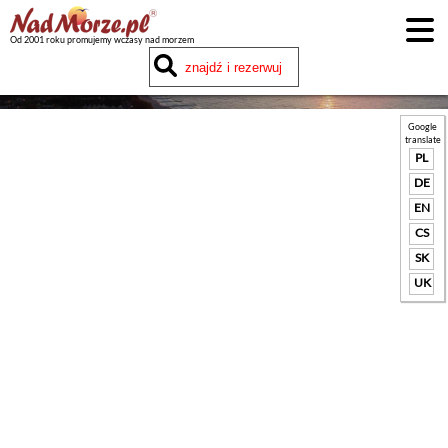
Od 2001 roku promujemy wczasy nad morzem
Google
translate
PL
DE
EN
CS
SK
UK