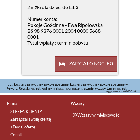
Zniżki dla dzieci do lat 3
Numer konta:
Pokoje Gościnne - Ewa Ripołowska
BS 98 9376 0001 2004 0000 5688
0001
Tytuł wpłaty : termin pobytu
ZAPYTAJ O NOCLEG
Tagi:
kwatery prywatne - pokoje gościnne
,
kwatery prywatne - pokoje gościnne w
Rewalu
,
Rewal
, noclegi, wolne-miejsca, nadmorzem, spanie, wczasy, tanie noclegi,
Wygenerowano w 0.006 sek.
Firma
Wczasy
STREFA KLIENTA
Wczasy w miejscowości
Zarządzaj swoją ofertą
+Dodaj ofertę
Cennik