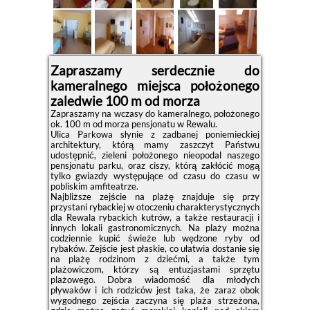
Zapraszamy serdecznie do
kameralnego miejsca położonego
zaledwie 100 m od morza
Zapraszamy na wczasy do kameralnego, położonego
ok. 100 m od morza pensjonatu w Rewalu.
Ulica Parkowa słynie z zadbanej poniemieckiej
architektury, którą mamy zaszczyt Państwu
udostępnić, zieleni położonego nieopodal naszego
pensjonatu parku, oraz ciszy, którą zakłócić mogą
tylko gwiazdy występujące od czasu do czasu w
pobliskim amfiteatrze.
Najbliższe zejście na plażę znajduje się przy
przystani rybackiej w otoczeniu charakterystycznych
dla Rewala rybackich kutrów, a także restauracji i
innych lokali gastronomicznych. Na plaży można
codziennie kupić świeże lub wędzone ryby od
rybaków. Zejście jest płaskie, co ułatwia dostanie się
na plażę rodzinom z dziećmi, a także tym
plażowiczom, którzy są entuzjastami sprzętu
plażowego. Dobra wiadomość dla młodych
pływaków i ich rodziców jest taka, że zaraz obok
wygodnego zejścia zaczyna się plaża strzeżona,