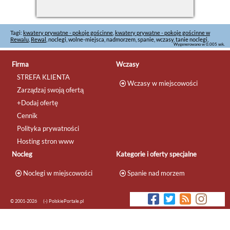
Tagi:
kwatery prywatne - pokoje gościnne
,
kwatery prywatne - pokoje gościnne w
Rewalu
,
Rewal
, noclegi, wolne-miejsca, nadmorzem, spanie, wczasy, tanie noclegi,
Wygenerowano w 0.005 sek.
Firma
Wczasy
STREFA KLIENTA
Wczasy w miejscowości
Zarządzaj swoją ofertą
+Dodaj ofertę
Cennik
Polityka prywatności
Hosting stron www
Nocleg
Kategorie i oferty specjalne
Noclegi w miejscowości
Spanie nad morzem
© 2001-2026
(-) PolskiePortale.pl