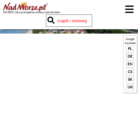
Od 2001 roku promujemy wczasy nad morzem
Google
translate
PL
DE
EN
CS
SK
UK