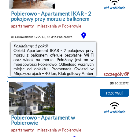
Goście mogą podziwiać widok na ogród.
Wyposażenie obejmuje też telewizor z ...
wifi w obiekcie
Pobierowo
-
Apartament IKAR - 2
pokojowy przy morzu z balkonem
apartamenty - mieszkania
w
Pobierowie
ul. Grunwaldzka 12 A/13, 72-346 Pobierowo
Posiadamy: 1 pokój
Obiekt Apartament IKAR - 2 pokojowy przy
morzu z balkonem oferuje bezpłatne Wi-Fi
oraz widok na morze. Położony jest on w
miejscowości Pobierowo. Odległość ważnych
miejsc od obiektu: Promenada Gwiazd w
Międzyzdrojach – 40 km, Klub golfowy Amber
szczegóły
Baltic – 28 km. Obiekt zapewnia bar oraz
bezpłatny prywatny parking. W okolicy w
[ID BG.262371]
odległości 200 m znajduje się Plaża
Pobierowo.W apartamencie do dyspozycji
rezerwuj
gości przygotowano balkon, sypialnię (1),
salon oraz aneks kuchenny z doskonałym
wyposażeniem, w tym lodówką i zmywarką.
W apartamencie zapewniono ręczniki i
wifi w obiekcie
pościel.Doba hotelowa ...
Pobierowo
-
Apartament w
Pobierowie
apartamenty - mieszkania
w
Pobierowie