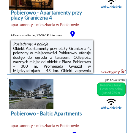
zapewniono balkon, sypialnię (1), salon z
telewizorem z płaskim ekranem, aneks
wifi w obiekcie
kuchenny ...
Pobierowo
-
Apartamenty przy
plaży Graniczna 4
apartamenty - mieszkania
w
Pobierowie
4 Graniczna Parter, 72-346 Pobierowo
Posiadamy: 4 pokoje
Obiekt Apartamenty przy plaży Graniczna 4,
położony w miejscowości Pobierowo, oferuje
dostęp do ogrodu z tarasem. Odległość
ważnych miejsc od obiektu: Plaża Pobierowo
– 300 m, Promenada Gwiazd w
Międzyzdrojach – 43 km. Obiekt zapewnia
szczegóły
bezpłatne Wi-Fi. Na terenie obiektu dostępny
jest też prywatny parking.Wyposażenie
[ID BG.6414278]
każdej opcji zakwaterowania obejmuje
Rezerwuj teraz!
rozkładaną sofę i telewizor z płaskim ekranem
Dostępny pokój
z dostępem do kanałów satelitarnych. We
już od 739 zł
wszystkich opcjach znajduje się też aneks
kuchenny z doskonałym wyposażeniem oraz
prywatna łazienka z prysznicem.
wifi w obiekcie
Wyposażenie obejmuje ...
Pobierowo
-
Baltic Apartments
apartamenty - mieszkania
w
Pobierowie