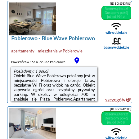
znajduje się Plaża Pobierowo.Apartament
[ID BG.6533786]
znajduje się na parterze. Na miejscu
Rezerwuj teraz!
zapewniono sypialnię (1), aneks kuchenny z
Dostępny pokój
doskonałym wyposażeniem, w tym lodówką i
już od 994 zł
zmywarką, a także salon z telewizorem z
płaskim ekranem. W apartamencie
zapewniono ręczniki i pościel.W okolicy
wifi w obiekcie
panują doskonałe warunki ...
Pobierowo
-
Blue Wave Pobierowo
basen w obiekcie
apartamenty - mieszkania
w
Pobierowie
Powstańców 16d 6, 72-346 Pobierowo
Posiadamy: 1 pokój
Obiekt Blue Wave Pobierowo położony jest w
miejscowości Pobierowo i oferuje taras,
bezpłatne Wi-Fi oraz widok na ogród. Obiekt
zapewnia ogród oraz bezpłatny prywatny
parking. W okolicy w odległości 700 m
znajduje się Plaża Pobierowo.Apartament
szczegóły
znajduje się na parterze. Na miejscu
zapewniono sypialnię (1), telewizor z płaskim
[ID BG.2442003]
ekranem z dostępem do kanałów
Rezerwuj teraz!
satelitarnych oraz aneks kuchenny z pełnym
Dostępny pokój
wyposażeniem, w tym lodówką, zmywarką,
już od 876 zł
pralką, piekarnikiem i płytą kuchenną. W
apartamencie zapewniono ręczniki i
pościel.Obiekt Blue Wave Pobierowo oferuje
wifi w obiekcie