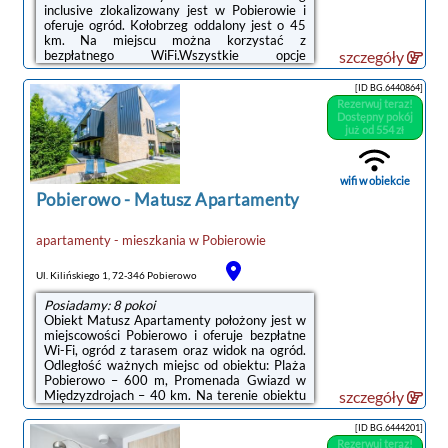
inclusive zlokalizowany jest w Pobierowie i
oferuje ogród. Kołobrzeg oddalony jest o 45
km. Na miejscu można korzystać z
bezpłatnego WiFi.Wszystkie opcje
szczegóły
zakwaterowania wyposażone są w telewizor
z płaskim ekranem. Każda opcja
[ID BG.6440864]
zakwaterowania dysponuje tarasem lub
Rezerwuj teraz!
patiem z meblami ogrodowymi i sprzętem do
Dostępny pokój
grillowania. Do dyspozycji Gości jest również
już od 554 zł
jadalnia oraz aneks kuchenny z lodówką i
płytą kuchenną. Na terenie obiektu dostępny
jest bezpłatny prywatny parking. Dla Gości
wifi w obiekcie
przygotowano pościel.Goście ...
Pobierowo
-
Matusz Apartamenty
apartamenty - mieszkania
w
Pobierowie
Ul. Kilińskiego 1, 72-346 Pobierowo
Posiadamy: 8 pokoi
Obiekt Matusz Apartamenty położony jest w
miejscowości Pobierowo i oferuje bezpłatne
Wi-Fi, ogród z tarasem oraz widok na ogród.
Odległość ważnych miejsc od obiektu: Plaża
Pobierowo – 600 m, Promenada Gwiazd w
Międzyzdrojach – 40 km. Na terenie obiektu
szczegóły
dostępny jest prywatny parking.We
wszystkich opcjach zakwaterowania znajduje
[ID BG.6444201]
się podłoga wyłożona kafelkami, aneks
Rezerwuj teraz!