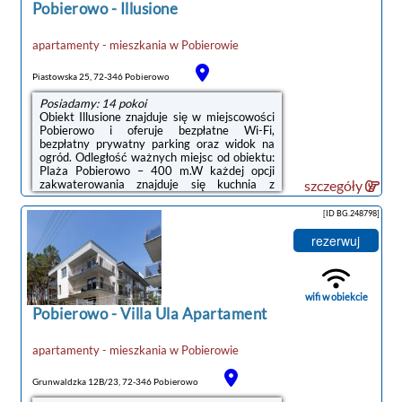
Pobierowo
-
Illusione
apartamenty - mieszkania
w
Pobierowie
Piastowska 25, 72-346 Pobierowo
Posiadamy: 14 pokoi
Obiekt Illusione znajduje się w miejscowości
Pobierowo i oferuje bezpłatne Wi-Fi,
bezpłatny prywatny parking oraz widok na
ogród. Odległość ważnych miejsc od obiektu:
Plaża Pobierowo – 400 m.W każdej opcji
zakwaterowania znajduje się kuchnia z
szczegóły
pełnym wyposażeniem, w tym lodówką, jak
również część wypoczynkowa z rozkładaną
[ID BG.248798]
sofą, telewizor z płaskim ekranem oraz
prywatna łazienka z prysznicem i suszarką do
rezerwuj
włosów. Niektóre opcje zakwaterowania mają
taras lub balkon.Na terenie obiektu Illusione
znajduje się sprzęt do grillowania.Odległość
ważnych miejsc od obiektu: ...
wifi w obiekcie
Pobierowo
-
Villa Ula Apartament
apartamenty - mieszkania
w
Pobierowie
Grunwaldzka 12B/23, 72-346 Pobierowo