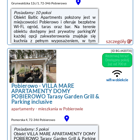
Grunwaldzka 12c/1, 72-346 Pobierowo
Posiadamy: 10 pokoi
Obiekt Baltic Apartments położony jest w
miejscowości Pobierowo i oferuje bezpłatne
Wi-Fi, ogród, taras oraz bar. Na terenie
obiektu dostępny jest prywatny parking.W
każdej opcji zakwaterowania znajduje się
kuchnia z pełnym wyposażeniem, w tym
szczegóły
lodówką, jak również część wypoczynkowa z
rozkładaną sofą, telewizor z płaskim ekranem
[ID BG.6420731]
oraz prywatna łazienka z prysznicem i
Rezerwuj teraz!
suszarką do włosów. Wyposażenie obejmuje
Dostępny pokój
również mikrofalówkę, płytę kuchenną,
już od 700 zł
toster, ekspres do kawy i czajnik.Obiekt Baltic
Apartments oferuje wypożyczalnię rowerów.
W okolicy panują doskonałe ...
wifi w obiekcie
Pobierowo
-
VILLA MARE
APARTAMENTY DOMY
POBIEROWO Tarasy Garden Grill &
Parking inclusive
apartamenty - mieszkania
w
Pobierowie
Pomorska 4, 72-346 Pobierowo
Posiadamy: 5 pokoi
Obiekt VILLA MARE APARTAMENTY DOMY
POBIEROWO Tarasy Garden Grill & Parking