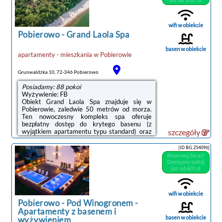
wifi w obiekcie
Pobierowo
-
Grand Laola Spa
basen w obiekcie
apartamenty - mieszkania
w
Pobierowie
noclegi Pobierowo
Grunwaldzka 10, 72-346 Pobierowo
Posiadamy: 88 pokoi
Wyżywienie: FB
Obiekt Grand Laola Spa znajduje się w
Pobierowie, zaledwie 50 metrów od morza.
Ten nowoczesny kompleks spa oferuje
bezpłatny dostęp do krytego basenu (z
wyjątkiem apartamentu typu standard) oraz
szczegóły
pokoje i apartamenty z telewizorem i
dostępem do internetu.Pokoje są
[ID BG.254096]
przestronne, urządzone w klasycznym stylu i
Rezerwuj teraz!
wyposażone w drewniane meble. W każdym
Dostępny pokój
z nich mieści się łazienka z prysznicem.Do
już od 605 zł
dyspozycji Gości jest doskonale wyposażone
spa i centrum odnowy biologicznej. Można tu
skorzystać z rozmaitych zabiegów, kąpieli i
wifi w obiekcie
okładów na ciało. Obiekt udostępnia także
Pobierowo
-
Pod Winogronem -
solarium i gabinet ...
Apartamenty z basenem i
basen w obiekcie
wyżywieniem