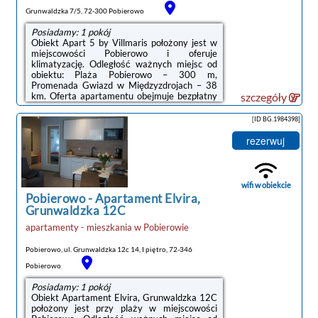
Grunwaldzka 7/5, 72-300 Pobierowo
Posiadamy: 1 pokój
Obiekt Apart 5 by Villmaris położony jest w
miejscowości Pobierowo i oferuje
klimatyzację. Odległość ważnych miejsc od
obiektu: Plaża Pobierowo – 300 m,
Promenada Gwiazd w Międzyzdrojach – 38
km. Oferta apartamentu obejmuje bezpłatny
szczegóły
prywatny parking, całodobową recepcję oraz
bezpłatne Wi-Fi.Oferta apartamentu
[ID BG.1984398]
obejmuje sypialnię (1), salon, kuchnię z
pełnym wyposażeniem, w tym lodówką i
rezerwuj
ekspresem do kawy, a także łazienkę (1) z
prysznicem oraz suszarką do włosów. W
apartamencie zapewniono ręczniki i
pościel.Odległość ważnych miejsc od obiektu:
wifi w obiekcie
Klub golfowy Amber ...
Pobierowo
-
Apartament Elvira,
Grunwaldzka 12C
apartamenty - mieszkania
w
Pobierowie
Pobierowo, ul. Grunwaldzka 12c 14, I piętro, 72-346
Pobierowo
Posiadamy: 1 pokój
Obiekt Apartament Elvira, Grunwaldzka 12C
położony jest przy plaży w miejscowości