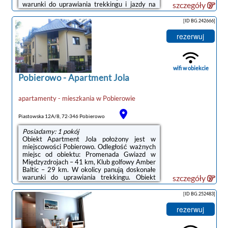
warunki do uprawiania trekkingu i jazdy na
szczegóły
rowerze, dostępny jest także bezpłatny
prywatny parking.W apartamencie
[ID BG.242666]
zapewniono taras, sypialnię (1), salon, kuchnię
ze standardowym wyposażeniem, a także
rezerwuj
łazienkę (1) z bidetem i prysznicem. Goście
mogą podziwiać widok na morze.
Wyposażenie obejmuje też telewizor z
płaskim ekranem z dostępem do kanałów
wifi w obiekcie
satelitarnych. W ...
Pobierowo
-
Apartment Jola
apartamenty - mieszkania
w
Pobierowie
Piastowska 12A/8, 72-346 Pobierowo
Posiadamy: 1 pokój
Obiekt Apartment Jola położony jest w
miejscowości Pobierowo. Odległość ważnych
miejsc od obiektu: Promenada Gwiazd w
Międzyzdrojach – 41 km, Klub golfowy Amber
Baltic – 29 km. W okolicy panują doskonałe
warunki do uprawiania trekkingu. Obiekt
szczegóły
zapewnia taras oraz bezpłatny prywatny
parking. W okolicy w odległości 300 m
[ID BG.252483]
znajduje się Plaża Pobierowo.W apartamencie
zapewniono balkon, sypialnię (1), salon, aneks
rezerwuj
kuchenny ze standardowym wyposażeniem, a
także łazienkę (1) z bidetem i prysznicem.