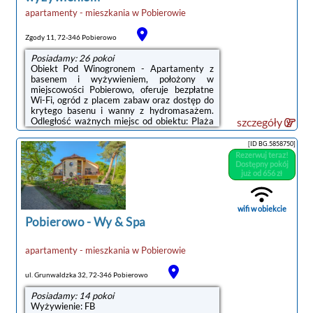
apartamenty - mieszkania
w
Pobierowie
Zgody 11, 72-346 Pobierowo
Posiadamy: 26 pokoi
Obiekt Pod Winogronem - Apartamenty z
basenem i wyżywieniem, położony w
miejscowości Pobierowo, oferuje bezpłatne
Wi-Fi, ogród z placem zabaw oraz dostęp do
krytego basenu i wanny z hydromasażem.
Odległość ważnych miejsc od obiektu: Plaża
szczegóły
Pobierowo – 400 m, Promenada Gwiazd w
Międzyzdrojach – 40 km.W obiekcie
[ID BG.5858750]
zapewniono część wypoczynkową z
Rezerwuj teraz!
telewizorem z płaskim ekranem z dostępem
Dostępny pokój
do kanałów satelitarnych, aneks kuchenny z
już od 656 zł
pełnym wyposażeniem, w tym lodówką i płytą
kuchenną, a także prywatną łazienkę z
prysznicem oraz bezpłatnym zestawem
wifi w obiekcie
kosmetyków. Do dyspozycji ...
Pobierowo
-
Wy & Spa
apartamenty - mieszkania
w
Pobierowie
ul. Grunwaldzka 32, 72-346 Pobierowo
Posiadamy: 14 pokoi
Wyżywienie: FB