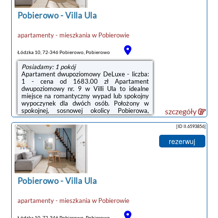
Pobierowo
-
Villa Ula
apartamenty - mieszkania
w
Pobierowie
Łódzka 10, 72-346 Pobierowo, Pobierowo
Posiadamy: 1 pokój
Apartament dwupoziomowy DeLuxe - liczba:
1 - cena od 1683.00 zł Apartament
dwupoziomowy nr. 9 w Villi Ula to idealne
miejsce na romantyczny wypad lub spokojny
wypoczynek dla dwóch osób. Położony w
spokojnej, sosnowej okolicy Pobierowa,
szczegóły
zaledwie 150 metrów od plaży i 300
metrów od głównego deptaka, zapewnia
[ID II.6593856]
komfortowe warunki i bliskość atrakcji. Na
pierwszym poziomie znajduje się przestronny
rezerwuj
salon z rozkładaną sofą dwuosobową,
telewizorem i przytulnym kącikiem jadalnym.
W pełni wyposażony aneks kuchenny oferuje
płytę elektryczną, lodówkę, komplet naczyń i
sztućców, ...
Pobierowo
-
Villa Ula
apartamenty - mieszkania
w
Pobierowie
Łódzka 10, 72-346 Pobierowo, Pobierowo