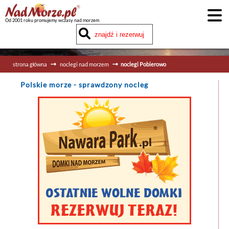
Od 2001 roku promujemy wczasy nad morzem
strona główna
noclegi nad morzem
noclegi Pobierowo
Polskie morze
- sprawdzony nocleg