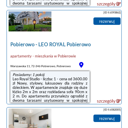
dwoma tarasami usytuowany w spokojnej
szczegóły
części Pobierowa nad polskim morzem.
Obszerna luksusowa łazienka, aneks
[ID II.6593862]
kuchenny z pełnym wyposażeniem, to
wszytko znajdziesz właśnie tutaj. Ponadto
rezerwuj
gwarantujemy bezpłatnie bezpieczne miejsce
parkingowe na zamykanym bramą parkingu.
Z naszego apartamentu dzieli Ciebie tylko klik
minut spaceru od pięknej piaszczystej plaży, z
...
Pobierowo
-
LEO ROYAL Pobierowo
apartamenty - mieszkania
w
Pobierowie
Warszawska 11, 72-346 Pobierowo, Pobierowo
Posiadamy: 1 pokój
Leo Royal Studio - liczba: 1 - cena od 3600.00
zł Nowy, stylowy, luksusowy dla rodziny z
dzieckiem. W apartamencie znajduje się duże
łóżko 2m x 2m oraz rozkładana sofa 90cm x
2 m. Do apartamentu przynależy ogrodód z
dwoma tarasami usytuowany w spokojnej
szczegóły
części Pobierowa nad polskim morzem.
Obszerna luksusowa łazienka, aneks
[ID II.6582005]
kuchenny z pełnym wyposażeniem, to
wszytko znajdziesz właśnie tutaj. Ponadto
rezerwuj
gwarantujemy bezpłatnie bezpieczne miejsce
parkingowe na zamykanym bramą parkingu.