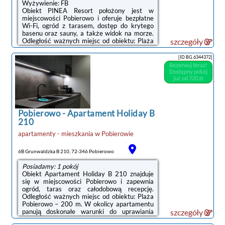
Wyżywienie: FB
Obiekt PINEA Resort położony jest w
miejscowości Pobierowo i oferuje bezpłatne
Wi-Fi, ogród z tarasem, dostęp do krytego
basenu oraz sauny, a także widok na morze.
Odległość ważnych miejsc od obiektu: Plaża
szczegóły
Pobierowo – 200 m, Promenada Gwiazd w
Międzyzdrojach – 40 km. Na miejscu znajduje
[ID BG.6344372]
się park wodny. Goście mogą także wybrać
Rezerwuj teraz!
się do restauracji oraz baru.W niektórych
Dostępny pokój
opcjach zakwaterowania zapewniono
już od 720 zł
klimatyzację oraz balkon z widokiem na
ogród. Wyposażenie niektórych opcji
obejmuje też telewizor z płaskim ekranem z
dostępem do kanałów satelitarnych.Na
Pobierowo
-
Apartament Holiday B
miejscu ...
210
apartamenty - mieszkania
w
Pobierowie
6B Grunwaldzka B 210, 72-346 Pobierowo
Posiadamy: 1 pokój
Obiekt Apartament Holiday B 210 znajduje
się w miejscowości Pobierowo i zapewnia
ogród, taras oraz całodobową recepcję.
Odległość ważnych miejsc od obiektu: Plaża
Pobierowo – 200 m. W okolicy apartamentu
panują doskonałe warunki do uprawiania
szczegóły
trekkingu, wędkarstwa i jazdy na rowerze. Na