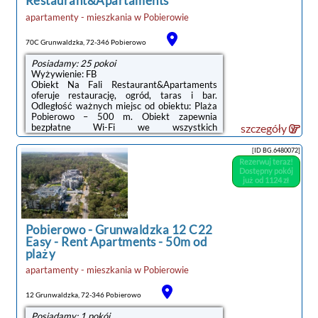
Restaurant&Apartaments
apartamenty - mieszkania
w
Pobierowie
70C Grunwaldzka, 72-346 Pobierowo
Posiadamy: 25 pokoi
Wyżywienie: FB
Obiekt Na Fali Restaurant&Apartaments
oferuje restaurację, ogród, taras i bar.
Odległość ważnych miejsc od obiektu: Plaża
Pobierowo – 500 m. Obiekt zapewnia
bezpłatne Wi-Fi we wszystkich
szczegóły
pomieszczeniach. Na terenie obiektu
dostępny jest też prywatny
[ID BG.6480072]
parking.Wszystkie opcje zakwaterowania
Rezerwuj teraz!
wyposażone są w telewizor z płaskim
Dostępny pokój
ekranem i mają balkon, a także prywatną
już od 1124 zł
łazienkę z prysznicem oraz bezpłatnym
zestawem kosmetyków. Wyposażenie
obejmuje także lodówkę i czajnik.Na miejscu
serwowane jest śniadanie w formie bufetu,
Pobierowo
-
Grunwaldzka 12 C22
kontynentalne lub amerykańskie.Obiekt Na
Easy - Rent Apartments - 50m od
Fali Restaurant&Apartaments ...
plaży
apartamenty - mieszkania
w
Pobierowie
12 Grunwaldzka, 72-346 Pobierowo
Posiadamy: 1 pokój