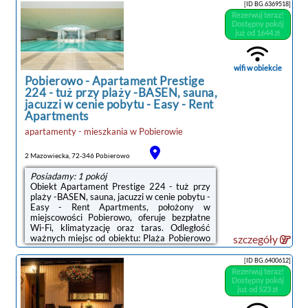
miejscu dostępny jest bezpłatny prywatny
[ID BG.6369518]
parking.W apartamencie zapewniono
Rezerwuj teraz!
sypialnię (1), kuchnię z lodówką i zmywarką, a
Dostępny pokój
także łazienkę (1) z prysznicem, suszarką do
już od 1644 zł
włosów oraz pralką. W apartamencie
zapewniono ręczniki i pościel.Obiekt
Apartament Holiday B 210 oferuje
wifi w obiekcie
wypożyczalnię ...
Pobierowo
-
Apartament Prestige
224 - tuż przy plaży -BASEN, sauna,
jacuzzi w cenie pobytu - Easy - Rent
Apartments
noclegi Pobierowo
apartamenty - mieszkania
w
Pobierowie
2 Mazowiecka, 72-346 Pobierowo
Posiadamy: 1 pokój
Obiekt Apartament Prestige 224 - tuż przy
plaży -BASEN, sauna, jacuzzi w cenie pobytu -
Easy - Rent Apartments, położony w
miejscowości Pobierowo, oferuje bezpłatne
Wi-Fi, klimatyzację oraz taras. Odległość
ważnych miejsc od obiektu: Plaża Pobierowo
szczegóły
– kilka kroków od obiektu, Promenada
Gwiazd w Międzyzdrojach – 40 km. W okolicy
[ID BG.6400612]
apartamentu panują doskonałe warunki do
Rezerwuj teraz!
uprawiania trekkingu, wędkarstwa i jazdy na
Dostępny pokój
rowerze. Na miejscu dostępny jest bezpłatny
już od 523 zł
prywatny parking.W apartamencie