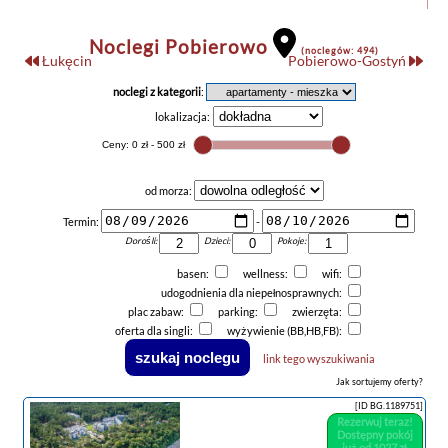
Noclegi Pobierowo
(noclegów: 494)
Łukęcin
Pobierowo-Gostyń
noclegi z kategorii
:
lokalizacja:
od morza:
Termin:
-
Dorośli:
Dzieci:
Pokoje:
basen:
wellness:
wifi:
udogodnienia dla niepełnosprawnych:
plac zabaw:
parking:
zwierzęta:
oferta dla singli:
wyżywienie (BB,HB,FB):
link tego wyszukiwania
Jak sortujemy oferty?
[ID BG.1189751]
Rezerwuj teraz!
Dostępny pokój
już od 1027 zł