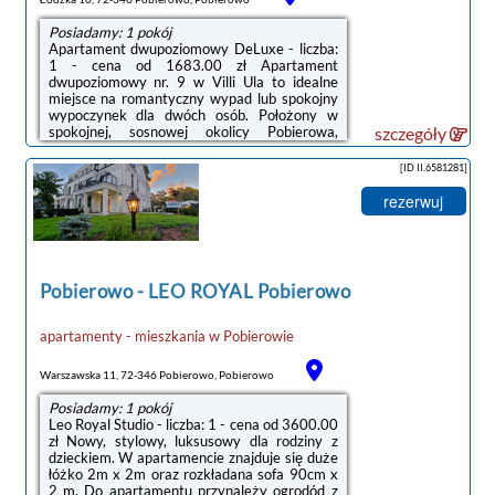
Posiadamy: 1 pokój
Apartament dwupoziomowy DeLuxe - liczba:
1 - cena od 1683.00 zł Apartament
dwupoziomowy nr. 9 w Villi Ula to idealne
miejsce na romantyczny wypad lub spokojny
wypoczynek dla dwóch osób. Położony w
spokojnej, sosnowej okolicy Pobierowa,
szczegóły
zaledwie 150 metrów od plaży i 300
metrów od głównego deptaka, zapewnia
[ID II.6581281]
komfortowe warunki i bliskość atrakcji. Na
pierwszym poziomie znajduje się przestronny
rezerwuj
salon z rozkładaną sofą dwuosobową,
telewizorem i przytulnym kącikiem jadalnym.
W pełni wyposażony aneks kuchenny oferuje
płytę elektryczną, lodówkę, komplet naczyń i
sztućców, ...
Pobierowo
-
LEO ROYAL Pobierowo
noclegi Pobierowo
apartamenty - mieszkania
w
Pobierowie
Warszawska 11, 72-346 Pobierowo, Pobierowo
Posiadamy: 1 pokój
Leo Royal Studio - liczba: 1 - cena od 3600.00
zł Nowy, stylowy, luksusowy dla rodziny z
dzieckiem. W apartamencie znajduje się duże
łóżko 2m x 2m oraz rozkładana sofa 90cm x
2 m. Do apartamentu przynależy ogrodód z