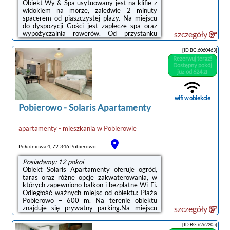
Obiekt Wy & Spa usytuowany jest na klifie z
widokiem na morze, zaledwie 2 minuty
spacerem od piaszczystej plaży. Na miejscu
do dyspozycji Gości jest zaplecze spa oraz
wypożyczalnia rowerów. Od przystanku
szczegóły
autobusowego Pobierowo dzieli obiekt 400
metrów. W cenę zakwaterowania wliczone
[ID BG.6060463]
jest korzystanie z bezprzewodowego dostępu
Rezerwuj teraz!
do Internetu.Przestronne apartamenty w
Dostępny pokój
obiekcie Wy & Spa urządzone są w ciepłych
już od 624 zł
kolorach. Każdy apartament obejmuje balkon,
aneks kuchenny oraz część wypoczynkową z
telewizorem z płaskim ekranem i dostępem
wifi w obiekcie
do kanałów telewizji satelitarnej. W łazience
Pobierowo
-
Solaris Apartamenty
znajdują ...
apartamenty - mieszkania
w
Pobierowie
Południowa 4, 72-346 Pobierowo
Posiadamy: 12 pokoi
Obiekt Solaris Apartamenty oferuje ogród,
taras oraz różne opcje zakwaterowania, w
których zapewniono balkon i bezpłatne Wi-Fi.
Odległość ważnych miejsc od obiektu: Plaża
Pobierowo – 600 m. Na terenie obiektu
znajduje się prywatny parking.Na miejscu
szczegóły
znajduje się telewizor z płaskim ekranem oraz
prywatna łazienka z prysznicem i suszarką do
[ID BG.6262205]