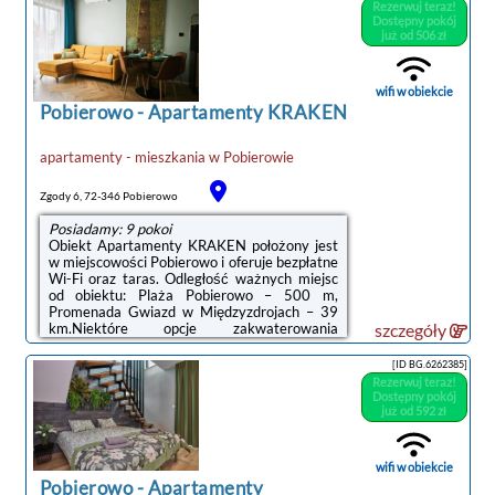
włosów. Aneks kuchenny wyposażono w
Rezerwuj teraz!
lodówkę, mikrofalówkę oraz płytę
Dostępny pokój
kuchenną.Odległość ważnych miejsc od
już od 506 zł
obiektu: Promenada Gwiazd w
Międzyzdrojach – 40 km, Klub golfowy Amber
Baltic – 28 km.Doba hotelowa od godziny
wifi w obiekcie
15:00 do ...
Pobierowo
-
Apartamenty KRAKEN
apartamenty - mieszkania
w
Pobierowie
Zgody 6, 72-346 Pobierowo
Posiadamy: 9 pokoi
Obiekt Apartamenty KRAKEN położony jest
w miejscowości Pobierowo i oferuje bezpłatne
Wi-Fi oraz taras. Odległość ważnych miejsc
od obiektu: Plaża Pobierowo – 500 m,
Promenada Gwiazd w Międzyzdrojach – 39
km.Niektóre opcje zakwaterowania
szczegóły
wyposażone są w telewizor z płaskim
ekranem z dostępem do kanałów
[ID BG.6262385]
satelitarnych. W wybranych opcjach
Rezerwuj teraz!
zapewniono też aneks kuchenny z pełnym
Dostępny pokój
wyposażeniem, w tym lodówką, a także
już od 592 zł
prywatną łazienkę z prysznicem i suszarką do
włosów.Obiekt Apartamenty KRAKEN
oferuje wypożyczalnię rowerów.Odległość
wifi w obiekcie
ważnych miejsc od obiektu: Klub ...
Pobierowo
-
Apartamenty