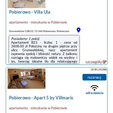
Z naszego apartamentu dzieli Ciebie tylko klik
minut spaceru od pięknej piaszczystej plaży, z
...
Pobierowo
-
Villa Ula
apartamenty - mieszkania
w
Pobierowie
Grunwaldzka 12B/23, 72-346 Pobierowo, Pobierowo
Posiadamy: 1 pokój
Apartament B23 - liczba: 1 - cena od
3608.00 zł Położony na drugim piętrze przy
ulicy Grunwaldzkiej, nasz apartament
zapewnia spokój i bliskość natury. Z balkonu
rozciąga się malowniczy widok na wydmy i
las, tworząc idealne tło dla relaksującego
szczegóły
wypoczynku. W apartamencie, idealnym dla 4
osób, znajdziesz wszystko, czego
[ID BG.241288]
potrzebujesz: Przytulna sypialnia: z
wygodnym, dwuosobowym łóżkiem i
rezerwuj
telewizorem, zapewniającym komfortowy
sen.Przestronny salon: z rozkładaną sofą,
telewizorem i przytulnym kącikiem jadalnym,
idealnym na wspólne posiłki.W pełni
wifi w obiekcie
wyposażona kuchnia: z płytą ...
Pobierowo
-
Apart 5 by Villmaris
apartamenty - mieszkania
w
Pobierowie