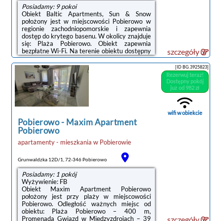
Posiadamy: 9 pokoi
Obiekt Baltic Apartments, Sun & Snow
położony jest w miejscowości Pobierowo w
regionie zachodniopomorskie i zapewnia
dostęp do krytego basenu. W okolicy znajduje
się: Plaża Pobierowo. Obiekt zapewnia
bezpłatne Wi-Fi. Na terenie obiektu dostępny
szczegóły
jest też prywatny parking.W każdej opcji
zakwaterowania znajduje się aneks kuchenny
[ID BG.3925823]
z pełnym wyposażeniem i stołem, a także
Rezerwuj teraz!
prywatna łazienka z prysznicem oraz
Dostępny pokój
suszarką do włosów. Wyposażenie obejmuje
już od 982 zł
również telewizor z płaskim ekranem.
Niektóre opcje zakwaterowania mają taras
lub balkon.Odległość ważnych miejsc od
wifi w obiekcie
obiektu: ...
Pobierowo
-
Maxim Apartment
Pobierowo
apartamenty - mieszkania
w
Pobierowie
Grunwaldzka 12D/1, 72-346 Pobierowo
Posiadamy: 1 pokój
Wyżywienie: FB
Obiekt Maxim Apartment Pobierowo
położony jest przy plaży w miejscowości
Pobierowo. Odległość ważnych miejsc od
obiektu: Plaża Pobierowo – 400 m,
Promenada Gwiazd w Międzyzdrojach – 39
szczegóły