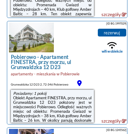
Pobierowo. Odległość ważnych miejsc od
obiektu: Promenada Gwiazd w
Międzyzdrojach – 40 km, Klub golfowy Amber
Baltic – 28 km. Ten obiekt zapewnia
szczegóły
bezpłatne Wi-Fi. Na terenie obiektu dostępny
jest też prywatny parking. W odległości 300
[ID BG.1997029]
m od obiektu znajduje się Plaża
Pobierowo.Oferta apartamentu obejmuje
rezerwuj
sypialnię (1), salon, aneks kuchenny z pełnym
wyposażeniem, w tym lodówką i ekspresem
do kawy, a także łazienkę (1) z prysznicem
oraz bezpłatnym zestawem kosmetyków. W
wifi w obiekcie
apartamencie zapewniono ...
Pobierowo
-
Apartament
FINESTRA, przy morzu, ul
Grunwaldzka 12 D23
apartamenty - mieszkania
w
Pobierowie
Grunwaldzka 12 D23 2, 72-346 Pobierowo
Posiadamy: 1 pokój
Obiekt Apartament FINESTRA, przy morzu, ul
Grunwaldzka 12 D23 położony jest w
miejscowości Pobierowo. Odległość ważnych
miejsc od obiektu: Promenada Gwiazd w
Międzyzdrojach – 38 km, Klub golfowy Amber
Baltic – 26 km. W okolicy panują doskonałe
szczegóły
warunki do uprawiania jazdy na rowerze. Ten
obiekt zapewnia bezpłatne Wi-Fi. Na terenie
[ID BG.1245562]
obiektu dostępny jest też prywatny parking.