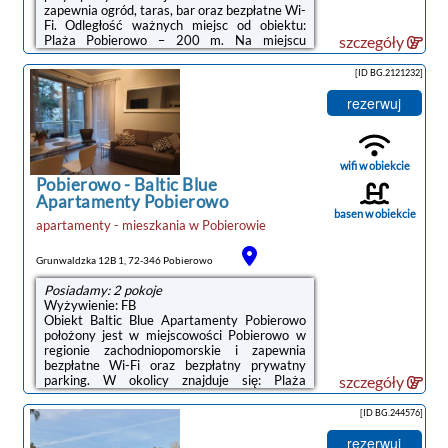
zapewnia ogród, taras, bar oraz bezpłatne Wi-
Fi. Odległość ważnych miejsc od obiektu:
Plaża Pobierowo – 200 m. Na miejscu
szczegóły
zapewniono balkon oraz bezpłatny prywatny
parking.Oferta apartamentu obejmuje
[ID BG.2121232]
sypialnię (1), salon, kuchnię z pełnym
wyposażeniem, w tym zmywarką i
rezerwuj
czajnikiem, a także łazienkę (1) z prysznicem
oraz suszarką do włosów. W apartamencie
zapewniono ręczniki i pościel.W okolicy
panują doskonałe warunki do uprawiania
wifi w obiekcie
trekkingu.Odległość ...
Pobierowo
-
Baltic Blue
Apartamenty Pobierowo
basen w obiekcie
apartamenty - mieszkania
w
Pobierowie
Grunwaldzka 12B 1, 72-346 Pobierowo
Posiadamy: 2 pokoje
Wyżywienie: FB
Obiekt Baltic Blue Apartamenty Pobierowo
położony jest w miejscowości Pobierowo w
regionie zachodniopomorskie i zapewnia
bezpłatne Wi-Fi oraz bezpłatny prywatny
parking. W okolicy znajduje się: Plaża
szczegóły
Pobierowo.Wszystkie opcje zakwaterowania
mają taras, aneks kuchenny z lodówką,
[ID BG.244576]
jadalnię oraz prywatną łazienkę wyposażoną
w prysznic i suszarkę do włosów. Do
rezerwuj