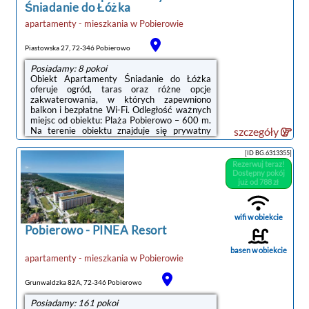
Śniadanie do Łóżka
apartamenty - mieszkania
w
Pobierowie
Piastowska 27, 72-346 Pobierowo
Posiadamy: 8 pokoi
Obiekt Apartamenty Śniadanie do Łóżka
oferuje ogród, taras oraz różne opcje
zakwaterowania, w których zapewniono
balkon i bezpłatne Wi-Fi. Odległość ważnych
miejsc od obiektu: Plaża Pobierowo – 600 m.
Na terenie obiektu znajduje się prywatny
szczegóły
parking.We wszystkich opcjach
zakwaterowania znajduje się podłoga
[ID BG.6313355]
wyłożona parkietem, kuchnia z pełnym
Rezerwuj teraz!
wyposażeniem, w tym lodówką, jadalnia, jak
Dostępny pokój
również prywatna łazienka z prysznicem oraz
już od 788 zł
suszarką do włosów. Wyposażenie obejmuje
też telewizor z płaskim ekranem z dostępem
do kanałów satelitarnych. Wyposażenie
wifi w obiekcie
obejmuje ...
Pobierowo
-
PINEA Resort
basen w obiekcie
apartamenty - mieszkania
w
Pobierowie
Grunwaldzka 82A, 72-346 Pobierowo
Posiadamy: 161 pokoi