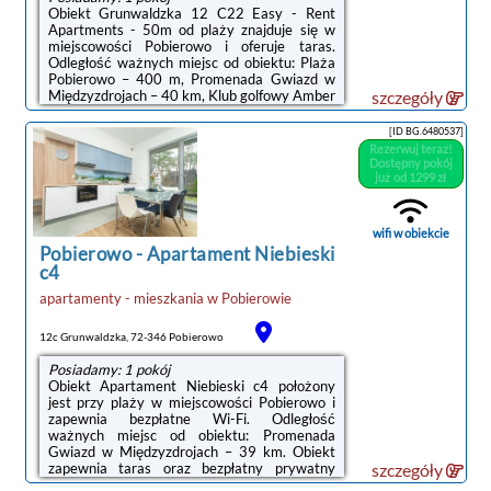
Obiekt Grunwaldzka 12 C22 Easy - Rent
Apartments - 50m od plaży znajduje się w
miejscowości Pobierowo i oferuje taras.
Odległość ważnych miejsc od obiektu: Plaża
Pobierowo – 400 m, Promenada Gwiazd w
Międzyzdrojach – 40 km, Klub golfowy Amber
szczegóły
Baltic – 28 km. W okolicy apartamentu
panują doskonałe warunki do uprawiania
[ID BG.6480537]
nurkowania z rurką i jazdy na rowerze,
Rezerwuj teraz!
dostępny jest także bezpłatny prywatny
Dostępny pokój
parking.W apartamencie zapewniono balkon,
już od 1299 zł
sypialnię (1), salon z telewizorem z płaskim
ekranem, aneks kuchenny ze standardowym
wyposażeniem, takim jak lodówka i
wifi w obiekcie
zmywarka, a także ...
Pobierowo
-
Apartament Niebieski
c4
apartamenty - mieszkania
w
Pobierowie
noclegi Pobierowo
12c Grunwaldzka, 72-346 Pobierowo
Posiadamy: 1 pokój
Obiekt Apartament Niebieski c4 położony
jest przy plaży w miejscowości Pobierowo i
zapewnia bezpłatne Wi-Fi. Odległość
ważnych miejsc od obiektu: Promenada
Gwiazd w Międzyzdrojach – 39 km. Obiekt
zapewnia taras oraz bezpłatny prywatny
szczegóły
parking. W okolicy w odległości 400 m