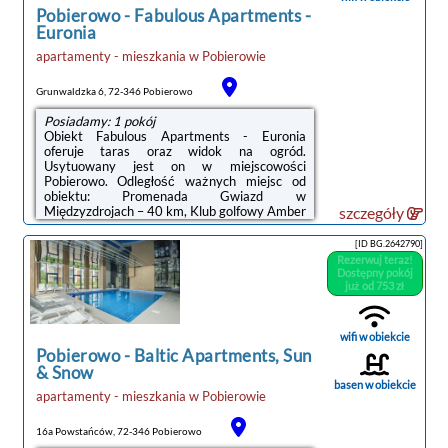
kryty basen.Odległość ...
Pobierowo
-
Fabulous Apartments -
Euronia
apartamenty - mieszkania
w
Pobierowie
Grunwaldzka 6, 72-346 Pobierowo
Posiadamy: 1 pokój
Obiekt Fabulous Apartments - Euronia
oferuje taras oraz widok na ogród.
Usytuowany jest on w miejscowości
Pobierowo. Odległość ważnych miejsc od
obiektu: Promenada Gwiazd w
Międzyzdrojach – 40 km, Klub golfowy Amber
szczegóły
Baltic – 28 km. Ten obiekt zapewnia
bezpłatne Wi-Fi. Na terenie obiektu dostępny
[ID BG.2642790]
jest też prywatny parking. W odległości 200
Rezerwuj teraz!
m od obiektu znajduje się Plaża Pobierowo.W
Dostępny pokój
apartamencie zapewniono balkon, sypialnię
już od 753 zł
(1), salon z telewizorem z płaskim ekranem,
aneks kuchenny ze standardowym
wyposażeniem, takim jak lodówka i
wifi w obiekcie
zmywarka, a także łazienkę (1) z prysznicem.
Pobierowo
-
Baltic Apartments, Sun
...
& Snow
basen w obiekcie
apartamenty - mieszkania
w
Pobierowie
16a Powstańców, 72-346 Pobierowo