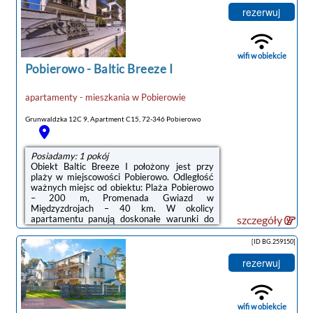
W odległości 400 m od obiektu znajduje się
rezerwuj
Plaża Pobierowo.W apartamencie
zapewniono balkon, sypialnię (1), salon,
kuchnię ze standardowym wyposażeniem, a
także łazienkę (1) z bidetem i prysznicem. ...
wifi w obiekcie
Pobierowo
-
Baltic Breeze I
apartamenty - mieszkania
w
Pobierowie
Grunwaldzka 12C 9, Apartment C15, 72-346 Pobierowo
Posiadamy: 1 pokój
Obiekt Baltic Breeze I położony jest przy
plaży w miejscowości Pobierowo. Odległość
ważnych miejsc od obiektu: Plaża Pobierowo
– 200 m, Promenada Gwiazd w
Międzyzdrojach – 40 km. W okolicy
apartamentu panują doskonałe warunki do
szczegóły
uprawiania trekkingu i jazdy na rowerze,
dostępny jest także bezpłatny prywatny
[ID BG.259150]
parking.W apartamencie zapewniono
bezpłatne Wi-Fi, telewizor z płaskim ekranem
rezerwuj
z dostępem do kanałów satelitarnych, pralkę
oraz aneks kuchenny z lodówką i zmywarką.
W apartamencie zapewniono ręczniki i
pościel.Na terenie obiektu Baltic Breeze I
wifi w obiekcie
znajduje się taras ...