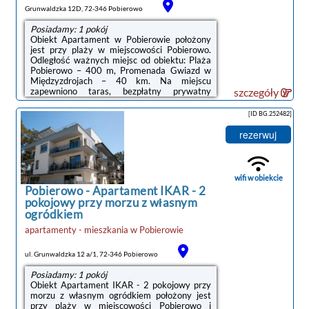
Grunwaldzka 12D, 72-346 Pobierowo
Posiadamy: 1 pokój
Obiekt Apartament w Pobierowie położony
jest przy plaży w miejscowości Pobierowo.
Odległość ważnych miejsc od obiektu: Plaża
Pobierowo – 400 m, Promenada Gwiazd w
Międzyzdrojach – 40 km. Na miejscu
zapewniono taras, bezpłatny prywatny
szczegóły
parking oraz bezpłatne Wi-Fi.Oferta
apartamentu obejmuje sypialnię (1), salon,
[ID BG.252482]
aneks kuchenny z pełnym wyposażeniem, w
tym lodówką i ekspresem do kawy, a także
rezerwuj
łazienkę (1) z prysznicem oraz suszarką do
włosów. W apartamencie zapewniono ręczniki
i pościel.Odległość ważnych miejsc od
obiektu: Klub golfowy Amber Baltic – 28
wifi w obiekcie
km.Doba ...
Pobierowo
-
Apartament IKAR - 2
pokojowy przy morzu z własnym
ogródkiem
apartamenty - mieszkania
w
Pobierowie
ul. Grunwaldzka 12 a/1, 72-346 Pobierowo
Posiadamy: 1 pokój
Obiekt Apartament IKAR - 2 pokojowy przy
morzu z własnym ogródkiem położony jest
przy plaży w miejscowości Pobierowo i