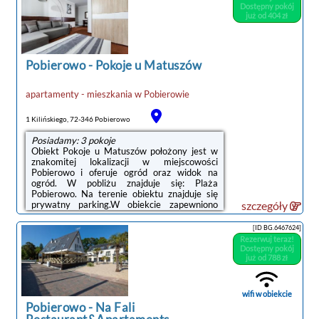
kuchenny z pełnym wyposażeniem, w tym
Dostępny pokój
lodówką, jak również prywatna łazienka z
już od 404 zł
prysznicem oraz bezpłatnym zestawem
kosmetyków. Wyposażenie obejmuje też
telewizor z płaskim ekranem z dostępem do
kanałów ...
Pobierowo
-
Pokoje u Matuszów
apartamenty - mieszkania
w
Pobierowie
1 Kilińskiego, 72-346 Pobierowo
Posiadamy: 3 pokoje
Obiekt Pokoje u Matuszów położony jest w
znakomitej lokalizacji w miejscowości
Pobierowo i oferuje ogród oraz widok na
ogród. W pobliżu znajduje się: Plaża
Pobierowo. Na terenie obiektu znajduje się
prywatny parking.W obiekcie zapewniono
szczegóły
telewizor z płaskim ekranem oraz prywatną
łazienkę z bezpłatnym zestawem
[ID BG.6467624]
kosmetyków, suszarką do włosów i
Rezerwuj teraz!
prysznicem. Wyposażenie obejmuje także
Dostępny pokój
lodówkę i czajnik.Odległość ważnych miejsc
już od 788 zł
od obiektu: Promenada Gwiazd w
Międzyzdrojach – 40 km, Klub golfowy Amber
Baltic – 27 km.Doba hotelowa od godziny
wifi w obiekcie
14:00 do 10:00.W obiekcie obowiązuje ...
Pobierowo
-
Na Fali