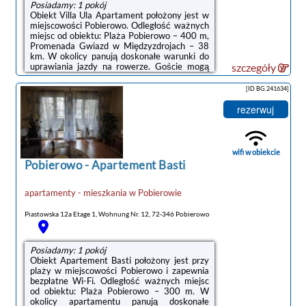
Posiadamy: 1 pokój
Obiekt Villa Ula Apartament położony jest w
miejscowości Pobierowo. Odległość ważnych
miejsc od obiektu: Plaża Pobierowo – 400 m,
Promenada Gwiazd w Międzyzdrojach – 38
noclegi Pobierowo
km. W okolicy panują doskonałe warunki do
uprawiania jazdy na rowerze. Goście mogą
szczegóły
korzystać z bezpłatnego WiFi we wszystkich
pomieszczeniach. Na terenie obiektu znajduje
[ID BG.241634]
się też prywatny parking.W apartamencie
zapewniono balkon, sypialnię (1), salon z
rezerwuj
telewizorem z płaskim ekranem, kuchnię ze
standardowym wyposażeniem, takim jak
lodówka i zmywarka, a także łazienkę (1) z
prysznicem. Goście mogą podziwiać ...
wifi w obiekcie
Pobierowo
-
Apartement Basti
apartamenty - mieszkania
w
Pobierowie
Piastowska 12a Etage 1, Wohnung Nr. 12, 72-346 Pobierowo
Posiadamy: 1 pokój
Obiekt Apartement Basti położony jest przy
plaży w miejscowości Pobierowo i zapewnia
bezpłatne Wi-Fi. Odległość ważnych miejsc
od obiektu: Plaża Pobierowo – 300 m. W
okolicy apartamentu panują doskonałe