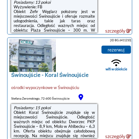
Posiadamy: 13 pokoi
Wyżywienie: FB
Obiekt Zefir Węglarz położony jest w
miejscowości Świnoujście i oferuje rozmaite
udogodnienia, takie jak taras oraz
restauracja. Odległość ważnych miejsc od
obiektu: Plaża Świnoujście – 300 m. W
szczegóły
okolicy znajdują się ciekawe miejsca takie jak:
Park Zdrojowy ( 2,6 km), Molo w Ahlbecku (
[ID BG.6411210]
6,2 km), Baltic Hills Golf Usedom ( 7,8 km).
Obiekt jest idealnym wyborem dla
rezerwuj
niepalących. Odległość ważnych miejsc od
obiektu: Baltic Park Molo Aquapark – 1,2
km.We wszystkich pokojach w obiekcie
zapewniono prywatną łazienkę z prysznicem i
wifi w obiekcie
bezpłatnym zestawem kosmetyków, a także
Świnoujście
-
Koral Świnoujście
bezpłatne ...
ośrodki wypoczynkowe
w
Świnoujściu
Stefana Żeromskiego, 72-600 Świnoujście
Posiadamy: 15 pokoi
Obiekt Koral Świnoujście znajduje się w
miejscowości Świnoujście. Odległość
ważnych miejsc od obiektu: Dworzec PKP
Świnoujście – 8,9 km, Molo w Ahlbecku – 6,3
km. Oferta obiektu obejmuje całodobową
recepcję. Na miejscu znajduje się również
szczegóły