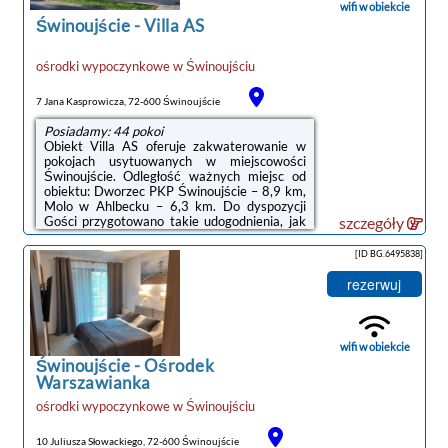
prywatną łazienkę z prysznicem.W obiekcie
wifi w obiekcie
serwowane jest śniadanie ...
Świnoujście
-
Villa AS
ośrodki wypoczynkowe
w
Świnoujściu
7 Jana Kasprowicza, 72-600 Świnoujście
Posiadamy: 44 pokoi
Obiekt Villa AS oferuje zakwaterowanie w
pokojach usytuowanych w miejscowości
Świnoujście. Odległość ważnych miejsc od
obiektu: Dworzec PKP Świnoujście – 8,9 km,
Molo w Ahlbecku – 6,3 km. Do dyspozycji
Gości przygotowano takie udogodnienia, jak
szczegóły
wspólny salon, całodobowa recepcja oraz
bezpłatne Wi-Fi we wszystkich
[ID BG.6495838]
pomieszczeniach. Na terenie obiektu znajduje
się prywatny parking.W pobliżu obiektu Villa
rezerwuj
AS znajdują się liczne atrakcje, takie jak Plaża
Świnoujście, Baltic Park Molo Aquapark i
Park Zdrojowy.Doba hotelowa od godziny
15:00 do 10:00.All rooms have a private
wifi w obiekcie
bathroom.When ...
Świnoujście
-
Ośrodek
Warszawianka
ośrodki wypoczynkowe
w
Świnoujściu
10 Juliusza Słowackiego, 72-600 Świnoujście