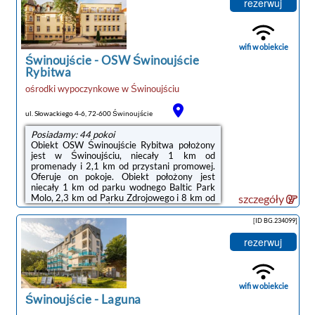
lotnisko, Szczecin-Goleniów, oddalone jest od
rezerwuj
Ośrodka Szkoleniowego Temida o 57
km.Doba hotelowa od godziny 16:00 do
10:00.Przed przyjazdem należy dokonać
przedpłaty przelewem. Personel obiektu
wifi w obiekcie
przekaże Gościom szczegółowe informacje po
Świnoujście
-
OSW Świnoujście
dokonaniu rezerwacji.Prosimy ...
Rybitwa
ośrodki wypoczynkowe
w
Świnoujściu
ul. Słowackiego 4-6, 72-600 Świnoujście
Posiadamy: 44 pokoi
Obiekt OSW Świnoujście Rybitwa położony
jest w Świnoujściu, niecały 1 km od
promenady i 2,1 km od przystani promowej.
Oferuje on pokoje. Obiekt położony jest
niecały 1 km od parku wodnego Baltic Park
Molo, 2,3 km od Parku Zdrojowego i 8 km od
szczegóły
latarni morskiej w Świnoujściu. Dostępne jest
bezpłatne WiFi.Wszystkie pokoje gościnne
[ID BG.234099]
wyposażone są w telewizor z płaskim
ekranem, lodówkę, czajnik, prysznic,
rezerwuj
bezpłatne przybory toaletowe i szafę. W
ośrodku wszystkie pokoje posiadają
prywatną łazienkę.Codziennie rano w OSW
Świnoujście Rybitwa serwowane jest
wifi w obiekcie
śniadanie kontynentalne.Twierdza ...
Świnoujście
-
Laguna