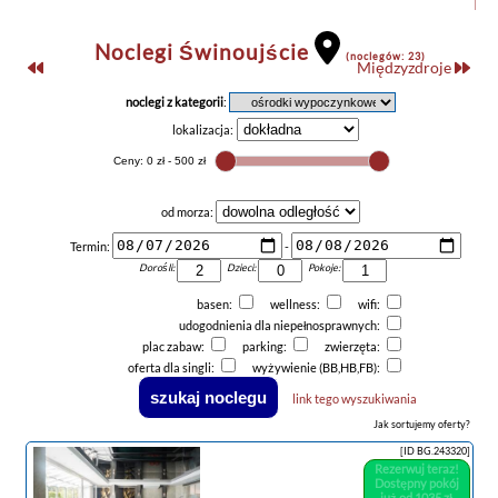
Noclegi Świnoujście
(noclegów: 23)
Międzyzdroje
noclegi z kategorii
:
lokalizacja:
od morza:
Termin:
-
Dorośli:
Dzieci:
Pokoje:
basen:
wellness:
wifi:
udogodnienia dla niepełnosprawnych:
plac zabaw:
parking:
zwierzęta:
oferta dla singli:
wyżywienie (BB,HB,FB):
link tego wyszukiwania
Jak sortujemy oferty?
[ID BG.243320]
Rezerwuj teraz!
Dostępny pokój
już od 1035 zł