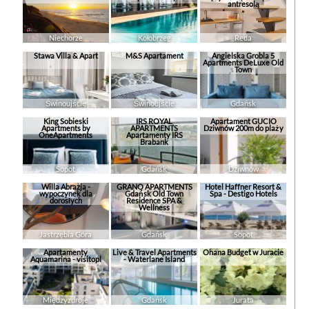
antresolą
Niechorze
Kołobrzeg
Reda
Stawa Villa & Apart
M&S Apartament
Angielska Grobla 5
Apartments DeLuxe Old
Town
Świnoujście
Świnoujście
Gdańsk
King Sobieski
IRS ROYAL
Apartament GUCIO
Apartments by
APARTMENTS
Dziwnów 200m do plaży
OneApartments
Apartamenty IRS
Brabank
Sopot
Gdańsk
Dziwnów
Willa Abrazja -
GRANO APARTMENTS
Hotel Haffner Resort &
wypoczynek dla
Gdańsk Old Town
Spa - Destigo Hotels
dorosłych
Residence SPA &
Wellness
Jastrzębia Góra
Gdańsk
Sopot
Apartamenty
Live & Travel Apartments
Ohana Budget w Juracie
Aquamarina - visitopl
- Waterlane Island
Międzyzdroje
Gdańsk
Jurata