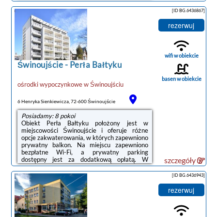
taras. Na terenie obiektu znajduje się
prywatny parking.W każdej opcji
[ID BG.6436867]
zakwaterowania w obiekcie zapewniono
szafę. We wszystkich pokojach w obiekcie
rezerwuj
zapewniono prywatną łazienkę z prysznicem i
suszarką do włosów, a także bezpłatne Wi-Fi.
W każdym pokoju w obiekcie zapewniono
pościel i ręczniki.W obiekcie serwowane jest
wifi w obiekcie
śniadanie ...
Świnoujście
-
Perła Bałtyku
basen w obiekcie
ośrodki wypoczynkowe
w
Świnoujściu
6 Henryka Sienkiewicza, 72-600 Świnoujście
Posiadamy: 8 pokoi
Obiekt Perła Bałtyku położony jest w
miejscowości Świnoujście i oferuje różne
opcje zakwaterowania, w których zapewniono
prywatny balkon. Na miejscu zapewniono
bezpłatne Wi-Fi, a prywatny parking
dostępny jest za dodatkową opłatą. W
szczegóły
ośrodku wypoczynkowym zapewniono kryty
basen, wannę z hydromasażem oraz
[ID BG.6436943]
całodobową recepcję.W każdym pokoju w
obiekcie znajduje się biurko, telewizor z
rezerwuj
płaskim ekranem oraz prywatna łazienka.
Pościel i ręczniki są zapewnione. W każdej
opcji zakwaterowania w obiekcie zapewniono