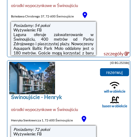
ośrodki wypoczynkowe
w
Świnoujściu
Bolesława Chrobrego 37, 72-600 Świnoujście
Posiadamy: 54 pokoi
Wyżywienie: FB
Laguna oferuje zakwaterowanie w
Świnoujściu, 400 metrów od Parku
Zdrojowego i piaszczystej plaży. Nowoczesny
Aquapark Baltic Park Molo oddalony jest o
180 metrów. Goście mogą korzystać z baru
szczegóły
na miejscu, tarasu słonecznego i bezpłatnego
WiFi w całym obiekcie.Pokoje wyposażone są
[ID BG.252186]
w telewizor z płaskim ekranem i dostępem do
kanałów kablowych. Niektóre pokoje
rezerwuj
dysponują tarasem lub balkonem. W każdym
pokoju znajduje się łazienka z kabiną
prysznicową. Bezpłatny sprzęt dla niemowląt,
w tym wanienka, nocnik, nakładka na toaletę i
wifi w obiekcie
podnóżek, może zostać dostarczony po
Świnoujście
-
Henryk
wcześniejszym ...
basen w obiekcie
ośrodki wypoczynkowe
w
Świnoujściu
Henryka Sienkiewicza 1, 72-600 Świnoujście
Posiadamy: 72 pokoi
Wyżywienie: FB