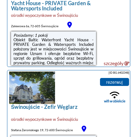
Yacht House - PRIVATE Garden &
Watersports Included
ośrodki wypoczynkowe
w
Świnoujściu
Zalewowa 6a, 72-605 Świnoujście
Posiadamy: 1 pokój
Obiekt Baltic Waterfront Yacht House -
PRIVATE Garden & Watersports Included
położony jest w miejscowości Świnoujście w
regionie Uznam i oferuje bezpłatne Wi-Fi,
sprzęt do grillowania, ogród oraz bezpłatny
prywatny parking. Odległość ważnych miejsc
szczegóły
od obiektu: Dworzec PKP Świnoujście – 11
km.W obiekcie zapewniono część
[ID BG.6402348]
wypoczynkową z telewizorem z płaskim
ekranem z dostępem do kanałów
rezerwuj
satelitarnych, kuchnię z pełnym
wyposażeniem, w tym lodówką i zmywarką, a
także prywatną łazienkę z prysznicem oraz
suszarką do włosów. Do dyspozycji Gości jest
wifi w obiekcie
też taras, a ...
Świnoujście
-
Zefir Węglarz
ośrodki wypoczynkowe
w
Świnoujściu
Stefana Żeromskiego 19, 72-600 Świnoujście