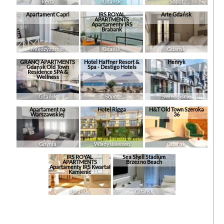
Reda
Gdańsk
Sopot
Apartament Capri
IRS ROYAL
Arte Gdańsk
APARTMENTS
Apartamenty IRS
Brabank
Międzyzdroje
Gdańsk
Gdańsk
GRANO APARTMENTS
Hotel Haffner Resort &
Henryk
Gdańsk Old Town
Spa - Destigo Hotels
Residence SPA &
Wellness
Gdańsk
Sopot
Świnoujście
Apartament na
Hotel Rigga
H&T Old Town Szeroka
Warszawskiej
36
Gdynia
Władysławowo
Gdańsk
IRS ROYAL
Sea Shell Stadium
APARTMENTS
Brzeźno Beach
Apartamenty IRS Kwartał
Kamienic
Gdańsk
Gdańsk