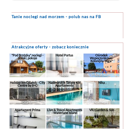
Tanie noclegi
nad morzem - polub nas na FB
Atrakcyjne oferty - zobacz koniecznie
"Pod Brzózką" noclegi -
Hotel Portus
Ośrodek
domki, pokoje
Wypoczynkowo-
Kolonijny "Alga"
Sarbinowo
Słupsk
Sztutowo
Holiday Inn Gdansk - City
Nadmorskie Tarasy Klif
Nika
Centre by IHG
Apartamenty
Gdańsk
Kołobrzeg
Kołobrzeg
Apartament Prima
Live & Travel Apartments
VIU Garden & Sun
- Waterlane Island