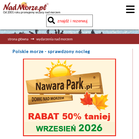
Od 2001 roku promujemy wczasy nad morzem
strona główna
wydarzenia nad morzem
Polskie morze
- sprawdzony nocleg