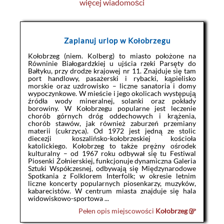
więcej wiadomości
Zaplanuj urlop w Kołobrzegu
Kołobrzeg (niem. Kolberg) to miasto położone na
Równinie Białogardzkiej u ujścia rzeki Parsęty do
Bałtyku, przy drodze krajowej nr 11. Znajduje się tam
port handlowy, pasażerski i rybacki, kąpielisko
morskie oraz uzdrowisko – liczne sanatoria i domy
wypoczynkowe. W mieście i jego okolicach występują
źródła wody mineralnej, solanki oraz pokłady
borowiny. W Kołobrzegu popularne jest leczenie
chorób górnych dróg oddechowych i krążenia,
chorób stawów, jak również zaburzeń przemiany
materii (cukrzyca). Od 1972 jest jedną ze stolic
diecezji koszalińsko-kołobrzeskiej kościoła
katolickiego. Kołobrzeg to także prężny ośrodek
kulturalny – od 1967 roku odbywał się tu Festiwal
Piosenki Żołnierskiej, funkcjonuje dynamiczna Galeria
Sztuki Współczesnej, odbywają się Międzynarodowe
Spotkania z Folklorem Interfolk; w okresie letnim
liczne koncerty popularnych piosenkarzy, muzyków,
kabarecistów. W centrum miasta znajduje się hala
widowiskowo-sportowa ...
Pełen opis miejscowości
Kołobrzeg