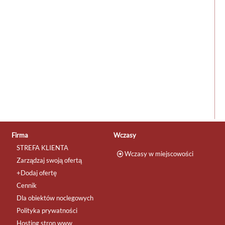
Firma
Wczasy
STREFA KLIENTA
Wczasy w miejscowości
Zarządzaj swoją ofertą
+Dodaj ofertę
Cennik
Dla obiektów noclegowych
Polityka prywatności
Hosting stron www