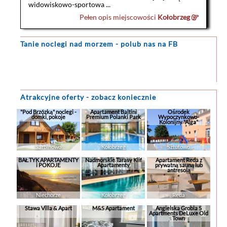
widowiskowo-sportowa ...
Pełen opis miejscowości
Kołobrzeg
Tanie noclegi
nad morzem - polub nas na FB
Atrakcyjne oferty - zobacz koniecznie
"Pod Brzózką" noclegi -
Apartament Baltini
Ośrodek
domki, pokoje
Premium Polanki Park
Wypoczynkowo-
Kolonijny "Alga"
Sarbinowo
Kołobrzeg
Sztutowo
BAŁTYK APARTAMENTY
Nadmorskie Tarasy Klif
Apartament Reda z
i POKOJE
Apartamenty
prywatną sauną lub
antresolą
Niechorze
Kołobrzeg
Reda
Stawa Villa & Apart
M&S Apartament
Angielska Grobla 5
Apartments DeLuxe Old
Town