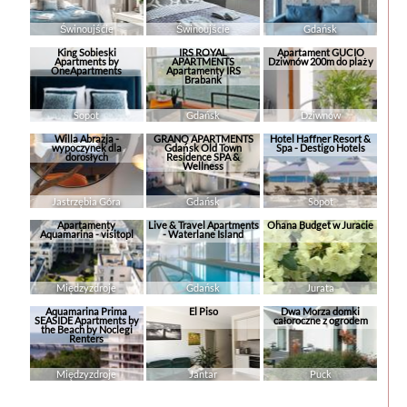
Świnoujście
Świnoujście
Gdańsk
King Sobieski
IRS ROYAL
Apartament GUCIO
Apartments by
APARTMENTS
Dziwnów 200m do plaży
OneApartments
Apartamenty IRS
Brabank
Sopot
Gdańsk
Dziwnów
Willa Abrazja -
GRANO APARTMENTS
Hotel Haffner Resort &
wypoczynek dla
Gdańsk Old Town
Spa - Destigo Hotels
dorosłych
Residence SPA &
Wellness
Jastrzębia Góra
Gdańsk
Sopot
Apartamenty
Live & Travel Apartments
Ohana Budget w Juracie
Aquamarina - visitopl
- Waterlane Island
Międzyzdroje
Gdańsk
Jurata
Aquamarina Prima
El Piso
Dwa Morza domki
SEASIDE Apartments by
całoroczne z ogrodem
the Beach by Noclegi
Renters
Międzyzdroje
Jantar
Puck