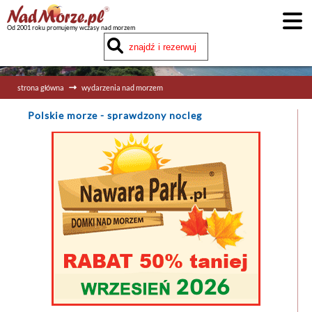
Od 2001 roku promujemy wczasy nad morzem
strona główna
wydarzenia nad morzem
Polskie morze
- sprawdzony nocleg