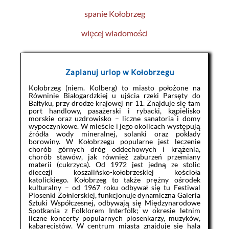
spanie Kołobrzeg
więcej wiadomości
Zaplanuj urlop w Kołobrzegu
Kołobrzeg (niem. Kolberg) to miasto położone na
Równinie Białogardzkiej u ujścia rzeki Parsęty do
Bałtyku, przy drodze krajowej nr 11. Znajduje się tam
port handlowy, pasażerski i rybacki, kąpielisko
morskie oraz uzdrowisko – liczne sanatoria i domy
wypoczynkowe. W mieście i jego okolicach występują
źródła wody mineralnej, solanki oraz pokłady
borowiny. W Kołobrzegu popularne jest leczenie
chorób górnych dróg oddechowych i krążenia,
chorób stawów, jak również zaburzeń przemiany
materii (cukrzyca). Od 1972 jest jedną ze stolic
diecezji koszalińsko-kołobrzeskiej kościoła
katolickiego. Kołobrzeg to także prężny ośrodek
kulturalny – od 1967 roku odbywał się tu Festiwal
Piosenki Żołnierskiej, funkcjonuje dynamiczna Galeria
Sztuki Współczesnej, odbywają się Międzynarodowe
Spotkania z Folklorem Interfolk; w okresie letnim
liczne koncerty popularnych piosenkarzy, muzyków,
kabarecistów. W centrum miasta znajduje się hala