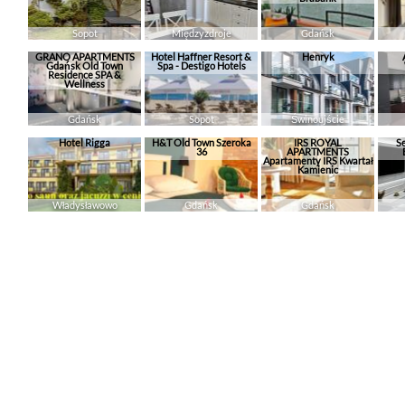
Sopot
Międzyzdroje
Gdańsk
GRANO APARTMENTS
Hotel Haffner Resort &
Henryk
Gdańsk Old Town
Spa - Destigo Hotels
Residence SPA &
Wellness
Gdańsk
Sopot
Świnoujście
Hotel Rigga
H&T Old Town Szeroka
IRS ROYAL
S
36
APARTMENTS
Apartamenty IRS Kwartał
Kamienic
Władysławowo
Gdańsk
Gdańsk