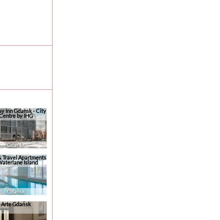
ay Inn Gdansk - City
Centre by IHG
Gdańsk
& Travel Apartments
Waterlane Island
Gdańsk
Arte Gdańsk