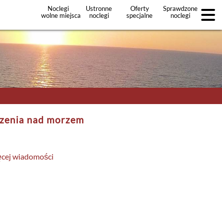
Noclegi
Ustronne
Oferty
Sprawdzone
wolne miejsca
noclegi
specjalne
noclegi
noclegów
+Dodaj
ofertę
zenia nad morzem
ęcej wiadomości