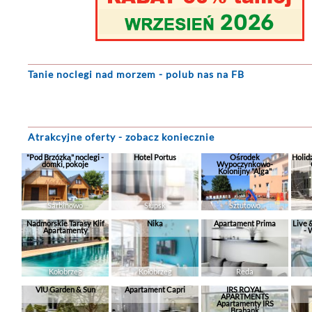
Tanie noclegi
nad morzem - polub nas na FB
Atrakcyjne oferty - zobacz koniecznie
"Pod Brzózką" noclegi -
Hotel Portus
Ośrodek
Holid
domki, pokoje
Wypoczynkowo-
Kolonijny "Alga"
Sarbinowo
Słupsk
Sztutowo
Nadmorskie Tarasy Klif
Nika
Apartament Prima
Live 
Apartamenty
- 
Kołobrzeg
Kołobrzeg
Reda
VIU Garden & Sun
Apartament Capri
IRS ROYAL
APARTMENTS
Apartamenty IRS
Brabank