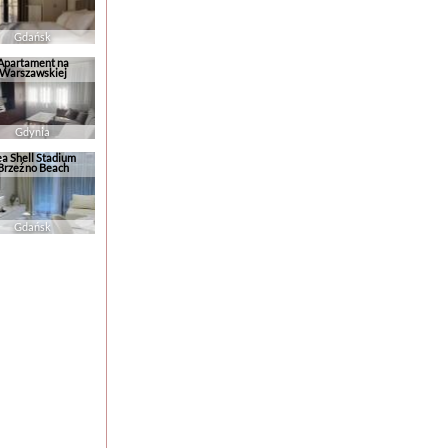
Gdańsk
Apartament na
Warszawskiej
Gdynia
ea Shell Stadium
Brzeźno Beach
Gdańsk