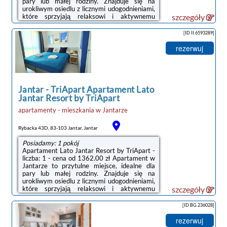
pary lub małej rodziny. Znajduje się na
urokliwym osiedlu z licznymi udogodnieniami,
które sprzyjają relaksowi i aktywnemu
szczegóły
spędzaniu czasu na świeżym powietrzu. Po
wejściu do apartamentu znajdujemy się w
[ID II.6593289]
przytulnym salonie z otwartą kuchnią. Jasne
ściany i duże okna sprawiają, że przestrzeń
rezerwuj
jest jasna i przyjemna. W salonie znajduje się
wygodna sofa, idealna do odpoczynku po dniu
pełnym wrażeń, oraz stół z krzesłami, gdzie
można zjeść ...
Jantar
-
TriApart Apartament Lato
Jantar Resort by TriApart
apartamenty - mieszkania
w
Jantarze
Rybacka 43D, 83-103 Jantar, Jantar
Posiadamy: 1 pokój
Apartament Lato Jantar Resort by TriApart -
liczba: 1 - cena od 1362.00 zł Apartament w
Jantarze to przytulne miejsce, idealne dla
pary lub małej rodziny. Znajduje się na
urokliwym osiedlu z licznymi udogodnieniami,
które sprzyjają relaksowi i aktywnemu
szczegóły
spędzaniu czasu na świeżym powietrzu. Po
wejściu do apartamentu znajdujemy się w
[ID BG.236028]
przytulnym salonie z otwartą kuchnią. Jasne
ściany i duże okna sprawiają, że przestrzeń
rezerwuj
jest jasna i przyjemna. W salonie znajduje się