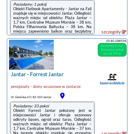
Posiadamy: 1 pokój
Obiekt Flatbook Apartamenty - Jantar na Fali
znajduje się w miejscowości Jantar. Odległość
ważnych miejsc od obiektu: Plaża Jantar –
1,7 km, Centralne Muzeum Morskie – 38 km,
Polska Filharmonia Bałtycka – 38 km. Na
miejscu zapewniono balkon oraz bezpłatny
szczegóły
prywatny parking.W apartamencie do
dyspozycji gości przygotowano część
[ID BG.6380554]
wypoczynkową oraz aneks kuchenny z
Rezerwuj teraz!
lodówką. Wyposażenie obejmuje też
Dostępny pokój
telewizor z płaskim ekranem z dostępem do
już od 794 zł
kanałów kablowych. W apartamencie
zapewniono ręczniki i pościel.Odległość
ważnych miejsc od obiektu: Brama Zielona –
38 km, Długie ...
Jantar
-
Forrest Jantar
basen w obiekcie
pensjonaty - domy wczasowe
w
Jantarze
Ul. Gdańska 67r, 82-103 Jantar
Posiadamy: 33 pokoi
Obiekt Forrest Jantar położony jest w
miejscowości Jantar i oferuje sezonowy
odkryty basen, ogród oraz taras. Odległość
ważnych miejsc od obiektu: Plaża Jantar –
1,7 km, Centralne Muzeum Morskie – 37 km.
Na terenie obiektu znajduje się prywatny
szczegóły