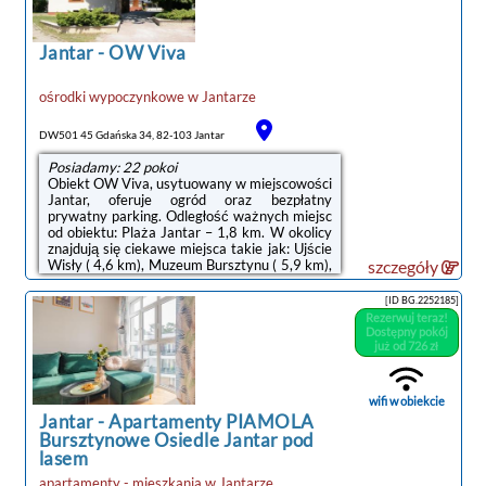
znajduje się biurko, telewizor z płaskim
ekranem, prywatna łazienka oraz pościel. W
każdej opcji zakwaterowania w obiekcie
Jantar
-
OW Viva
zapewniono ...
ośrodki wypoczynkowe
w
Jantarze
DW501 45 Gdańska 34, 82-103 Jantar
Posiadamy: 22 pokoi
Obiekt OW Viva, usytuowany w miejscowości
Jantar, oferuje ogród oraz bezpłatny
prywatny parking. Odległość ważnych miejsc
od obiektu: Plaża Jantar – 1,8 km. W okolicy
znajdują się ciekawe miejsca takie jak: Ujście
Wisły ( 4,6 km), Muzeum Bursztynu ( 5,9 km),
szczegóły
Ryglowy Kościółek ( 6,6 km). Obiekt jest
idealnym wyborem dla niepalących.
[ID BG.2252185]
Odległość ważnych miejsc od obiektu: Stacja
Rezerwuj teraz!
Kolejki Jantar Port – 600 m.W każdej opcji
Dostępny pokój
zakwaterowania znajduje się prywatna
już od 726 zł
łazienka. W każdym pokoju w obiekcie
zapewniono prywatną łazienkę.W pobliżu
obiektu OW Viva znajdują się liczne ...
wifi w obiekcie
Jantar
-
Apartamenty PIAMOLA
Bursztynowe Osiedle Jantar pod
lasem
noclegi Jantar
apartamenty - mieszkania
w
Jantarze