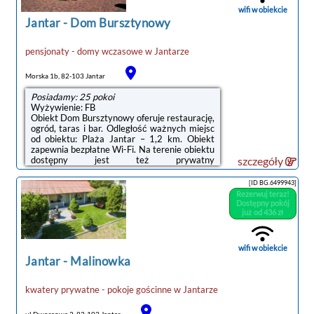
Goście mogą podziwiać widok ...
wifi w obiekcie
Jantar
-
Dom Bursztynowy
pensjonaty - domy wczasowe
w
Jantarze
Morska 1b, 82-103 Jantar
Posiadamy: 25 pokoi
Wyżywienie: FB
Obiekt Dom Bursztynowy oferuje restaurację,
ogród, taras i bar. Odległość ważnych miejsc
od obiektu: Plaża Jantar – 1,2 km. Obiekt
zapewnia bezpłatne Wi-Fi. Na terenie obiektu
dostępny jest też prywatny
szczegóły
parking.Wyposażenie obejmuje także
lodówkę i czajnik.Odległość ważnych miejsc
[ID BG.6499943]
od obiektu: Centralne Muzeum Morskie – 39
Rezerwuj teraz!
km, Polska Filharmonia Bałtycka – 39 km.
Dostępny pokój
Lotnisko Lotnisko Gdańsk-Rębiechowo
już od 436 zł
znajduje się 54 km od obiektu.Doba hotelowa
od godziny 14:00 do 11:00.Prosimy o
wcześniejsze poinformowanie obiektu o
wifi w obiekcie
planowanej godzinie przyjazdu. Aby to zrobić,
Jantar
-
Malinowka
możesz ...
kwatery prywatne - pokoje gościnne
w
Jantarze
ul.Dworcowa 2, 82-103 Jantar