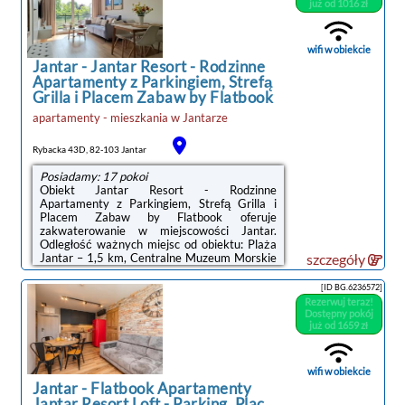
sypialni (2), salon, kuchnię z pełnym
już od 1016 zł
wyposażeniem, w tym lodówką i ekspresem
do kawy, a także łazienkę (1) z prysznicem. W
apartamencie zapewniono ręczniki i
wifi w obiekcie
pościel.Na terenie ...
Jantar
-
Jantar Resort - Rodzinne
Apartamenty z Parkingiem, Strefą
Grilla i Placem Zabaw by Flatbook
apartamenty - mieszkania
w
Jantarze
Rybacka 43D, 82-103 Jantar
Posiadamy: 17 pokoi
Obiekt Jantar Resort - Rodzinne
Apartamenty z Parkingiem, Strefą Grilla i
Placem Zabaw by Flatbook oferuje
zakwaterowanie w miejscowości Jantar.
Odległość ważnych miejsc od obiektu: Plaża
Jantar – 1,5 km, Centralne Muzeum Morskie
szczegóły
– 37 km. Obiekt zapewnia bezpłatne Wi-Fi.
Na terenie obiektu dostępny jest też
[ID BG.6236572]
prywatny parking.Wszystkie opcje
Rezerwuj teraz!
zakwaterowania mają balkon, aneks
Dostępny pokój
kuchenny z lodówką i płytą kuchenną oraz
już od 1659 zł
prywatną łazienkę z prysznicem. Niektóre
opcje zakwaterowania są klimatyzowane. W
wybranych opcjach zapewniono też część
wifi w obiekcie
wypoczynkową lub jadalnię oraz telewizor ...
Jantar
-
Flatbook Apartamenty
Jantar Resort Loft - Parking, Plac