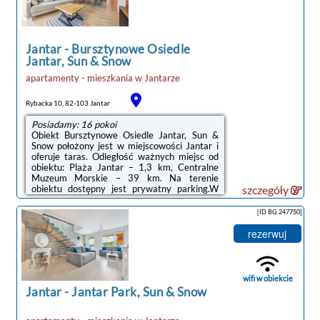
wygodna sofa, idealna do odpoczynku po dniu
pełnym wrażeń, oraz stół z krzesłami, gdzie
można zjeść ...
Jantar
-
Bursztynowe Osiedle
Jantar, Sun & Snow
noclegi Jantar
apartamenty - mieszkania
w
Jantarze
Rybacka 10, 82-103 Jantar
Posiadamy: 16 pokoi
Obiekt Bursztynowe Osiedle Jantar, Sun &
Snow położony jest w miejscowości Jantar i
oferuje taras. Odległość ważnych miejsc od
obiektu: Plaża Jantar – 1,3 km, Centralne
Muzeum Morskie – 39 km. Na terenie
obiektu dostępny jest prywatny parking.W
szczegóły
każdej opcji zakwaterowania znajduje się
aneks kuchenny z pełnym wyposażeniem i
[ID BG.247750]
stołem, a także prywatna łazienka z
prysznicem oraz suszarką do włosów.
rezerwuj
Wyposażenie obejmuje również telewizor z
płaskim ekranem. Wyposażenie obejmuje
także lodówkę, płytę kuchenną i
czajnik.Odległość ważnych miejsc od obiektu:
wifi w obiekcie
Polska Filharmonia ...
Jantar
-
Jantar Park, Sun & Snow