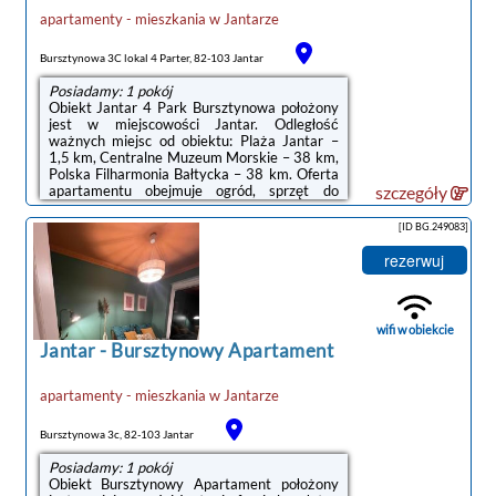
apartamenty - mieszkania
w
Jantarze
Bursztynowa 3C lokal 4 Parter, 82-103 Jantar
Posiadamy: 1 pokój
Obiekt Jantar 4 Park Bursztynowa położony
jest w miejscowości Jantar. Odległość
ważnych miejsc od obiektu: Plaża Jantar –
1,5 km, Centralne Muzeum Morskie – 38 km,
Polska Filharmonia Bałtycka – 38 km. Oferta
apartamentu obejmuje ogród, sprzęt do
szczegóły
grillowania, bezpłatne Wi-Fi oraz bezpłatny
prywatny parking.Oferta apartamentu
[ID BG.249083]
obejmuje sypialnię (1), salon, kuchnię z
pełnym wyposażeniem, w tym lodówką i
rezerwuj
ekspresem do kawy, a także łazienkę (1) z
prysznicem oraz bezpłatnym zestawem
kosmetyków. W apartamencie zapewniono
ręczniki i pościel.Na miejscu dostępny jest
wifi w obiekcie
taras ...
Jantar
-
Bursztynowy Apartament
apartamenty - mieszkania
w
Jantarze
Bursztynowa 3c, 82-103 Jantar
Posiadamy: 1 pokój
Obiekt Bursztynowy Apartament położony