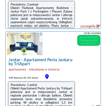
Posiadamy: 3 pokoje
Obiekt Flatbook Apartamenty Rodzinne -
Jantar Park I z Parkingiem i Placem Zabaw
położony jest w miejscowości Jantar i oferuje
różne opcje zakwaterowania, w których
zapewniono część wypoczynkową. Odległość
ważnych miejsc od obiektu: Plaża Jantar –
szczegóły
1,4 km, Centralne Muzeum Morskie – 38 km.
Na terenie obiektu dostępny jest prywatny
[ID BG.4122948]
parking.W każdej opcji zakwaterowania
Rezerwuj teraz!
znajduje się kuchnia z pełnym wyposażeniem i
Dostępny pokój
stołem, a także prywatna łazienka z
już od 2177 zł
prysznicem, bezpłatnym zestawem
kosmetyków oraz suszarką do włosów.
Wyposażenie obejmuje również telewizor z
płaskim ...
Jantar
-
Apartament Perła Jantaru
by TriApart
apartamenty - mieszkania
w
Jantarze
43D Rybacka, 82-103 Jantar
Posiadamy: 1 pokój
Obiekt Apartament Perła Jantaru by TriApart
położony jest w miejscowości Jantar w
regionie pomorskie i oferuje balkon. Obiekt
zapewnia taras oraz bezpłatny prywatny
parking. W okolicy w odległości 1,5 km
znajduje się Plaża Jantar.Oferta apartamentu