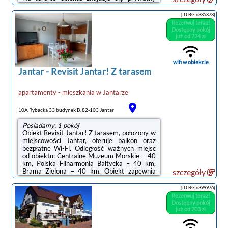
parking.Zaplecze odnowy biologicznej obiektu
Forrest Jantar obejmuje saunę i wannę z
[ID BG.6385878]
hydromasażem.Na terenie obiektu Forrest
Rezerwuj teraz!
Jantar znajduje się sprzęt do
Dostępny pokój
grillowania.Odległość ważnych miejsc od
już od 724 zł
obiektu: Polska Filharmonia Bałtycka – 37
km, Brama Zielona – 38 km. Lotnisko
Lotnisko Gdańsk-Rębiechowo znajduje się 53
wifi w obiekcie
km od obiektu.Doba ...
Jantar
-
Revisit Jantar! Z tarasem
apartamenty - mieszkania
w
Jantarze
10A Rybacka 33 budynek B, 82-103 Jantar
Posiadamy: 1 pokój
Obiekt Revisit Jantar! Z tarasem, położony w
miejscowości Jantar, oferuje balkon oraz
bezpłatne Wi-Fi. Odległość ważnych miejsc
od obiektu: Centralne Muzeum Morskie – 40
km, Polska Filharmonia Bałtycka – 40 km,
Brama Zielona – 40 km. Obiekt zapewnia
szczegóły
ogród oraz bezpłatny prywatny parking. W
okolicy w odległości 1,7 km znajduje się Plaża
[ID BG.6399976]
Jantar.W apartamencie zapewniono taras,
Rezerwuj teraz!
sypialnię (1), salon z telewizorem z płaskim
Dostępny pokój
ekranem, aneks kuchenny ze standardowym
już od 703 zł
wyposażeniem, takim jak lodówka i
zmywarka, a także łazienkę (1) z prysznicem.