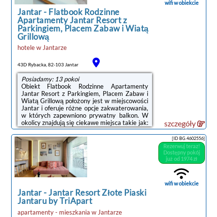
wifi w obiekcie
...
Jantar
-
Flatbook Rodzinne
Apartamenty Jantar Resort z
Parkingiem, Placem Zabaw i Wiatą
Grillową
hotele
w
Jantarze
43D Rybacka, 82-103 Jantar
Posiadamy: 13 pokoi
Obiekt Flatbook Rodzinne Apartamenty
Jantar Resort z Parkingiem, Placem Zabaw i
Wiatą Grillową położony jest w miejscowości
Jantar i oferuje różne opcje zakwaterowania,
w których zapewniono prywatny balkon. W
okolicy znajdują się ciekawe miejsca takie jak:
szczegóły
Plaża Jantar ( 1,5 km), Centralne Muzeum
Morskie ( 37 km), Polska Filharmonia
[ID BG.4602556]
Bałtycka ( 37 km). Na miejscu dostępny jest
Rezerwuj teraz!
plac zabaw oraz bezpłatny prywatny parking.
Dostępny pokój
Goście mogą też korzystać z bezpłatnego
już od 1974 zł
WiFi.W każdym pokoju w obiekcie znajduje
się szafa, telewizor z płaskim ekranem oraz
prywatna łazienka. Pościel i ...
wifi w obiekcie
Jantar
-
Jantar Resort Złote Piaski
Jantaru by TriApart
apartamenty - mieszkania
w
Jantarze