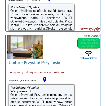
Posiadamy: 10 pokoi
Obiekt Malinowka oferuje ogród, taras oraz
różne opcje zakwaterowania, w których
zapewniono patio i bezpłatne Wi-Fi.
Odległość ważnych miejsc od obiektu: Plaża
Jantar – 1,7 km. Na terenie obiektu znajduje
się prywatny parking.Obiekt dysponuje
szczegóły
placem zabaw.Na miejscu Goście mogą grać
w tenisa stołowego. Okolica cieszy się
[ID BG.6508904]
popularnością wśród miłośników jazdy na
Rezerwuj teraz!
rowerze.Odległość ważnych miejsc od
Dostępny pokój
obiektu: Centralne Muzeum Morskie – 38 km,
już od 894 zł
Polska Filharmonia Bałtycka – 38 km.
Lotnisko Lotnisko Gdańsk-Rębiechowo
znajduje się 53 km od obiektu.Doba hotelowa
wifi w obiekcie
od godziny ...
Jantar
-
Przystań Przy Lesie
pensjonaty - domy wczasowe
w
Jantarze
Portowa 1f, 82-103 Jantar
Posiadamy: 46 pokoi
Wyżywienie: FB
Obiekt Przystań Przy Lesie położony jest w
miejscowości Jantar w regionie pomorskie i
oferuje bezpłatne Wi-Fi, plac zabaw, ogród
oraz bezpłatny prywatny parking. Odległość