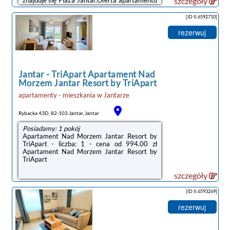
szczegóły
obejmuje kilka sypialni (2), salon, kuchnię z
pełnym wyposażeniem, w tym lodówką i
[ID II.6592710]
ekspresem do kawy, a także łazienkę (1) z
prysznicem oraz suszarką do włosów. W
rezerwuj
apartamencie zapewniono ręczniki i
pościel.Odległość ważnych miejsc od obiektu:
Centralne Muzeum Morskie – 37 km, Polska
Filharmonia Bałtycka – 37 km. Lotnisko ...
Jantar
-
TriApart Apartament Nad
Morzem Jantar Resort by TriApart
apartamenty - mieszkania
w
Jantarze
Rybacka 43D, 82-103 Jantar, Jantar
Posiadamy: 1 pokój
Apartament Nad Morzem Jantar Resort by
TriApart - liczba: 1 - cena od 994.00 zł
Apartament Nad Morzem Jantar Resort by
TriApart
szczegóły
[ID II.6593269]
rezerwuj