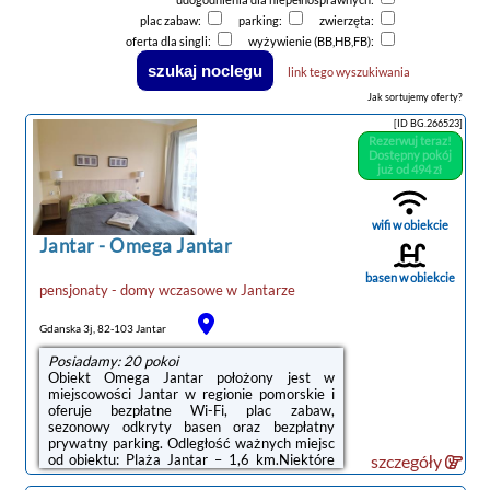
plac zabaw:
parking:
zwierzęta:
oferta dla singli:
wyżywienie (BB,HB,FB):
link tego wyszukiwania
Jak sortujemy oferty?
[ID BG.266523]
Rezerwuj teraz!
Dostępny pokój
już od 494 zł
wifi w obiekcie
Jantar
-
Omega Jantar
basen w obiekcie
pensjonaty - domy wczasowe
w
Jantarze
noclegi Jantar
Gdanska 3j, 82-103 Jantar
Posiadamy: 20 pokoi
Obiekt Omega Jantar położony jest w
miejscowości Jantar w regionie pomorskie i
oferuje bezpłatne Wi-Fi, plac zabaw,
sezonowy odkryty basen oraz bezpłatny
prywatny parking. Odległość ważnych miejsc
od obiektu: Plaża Jantar – 1,6 km.Niektóre
szczegóły
opcje zakwaterowania mają taras lub balkon z