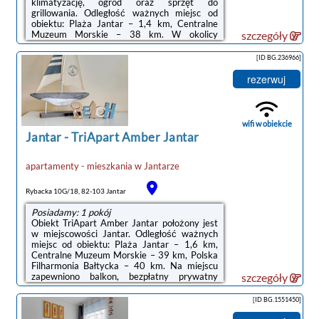
klimatyzację, ogród oraz sprzęt do
grillowania. Odległość ważnych miejsc od
obiektu: Plaża Jantar – 1,4 km, Centralne
Muzeum Morskie – 38 km. W okolicy
szczegóły
apartamentu panują doskonałe warunki do
uprawiania trekkingu i wędkarstwa, dostępny
[ID BG.236966]
jest także bezpłatny prywatny parking.W
apartamencie zapewniono taras, sypialnię (1),
rezerwuj
salon z telewizorem z płaskim ekranem,
aneks kuchenny ze standardowym
wyposażeniem, takim jak lodówka i
zmywarka, a także łazienkę (1) z prysznicem.
wifi w obiekcie
Goście mogą podziwiać ...
Jantar
-
TriApart Amber Jantar
apartamenty - mieszkania
w
Jantarze
Rybacka 10G/18, 82-103 Jantar
Posiadamy: 1 pokój
Obiekt TriApart Amber Jantar położony jest
w miejscowości Jantar. Odległość ważnych
miejsc od obiektu: Plaża Jantar – 1,6 km,
Centralne Muzeum Morskie – 39 km, Polska
Filharmonia Bałtycka – 40 km. Na miejscu
zapewniono balkon, bezpłatny prywatny
szczegóły
parking oraz bezpłatne Wi-Fi.W apartamencie
zapewniono taras, kilka sypialni (2), salon z
[ID BG.1551450]
telewizorem z płaskim ekranem, kuchnię ze
standardowym wyposażeniem, takim jak