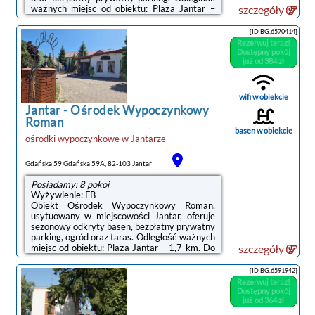
ważnych miejsc od obiektu: Plaża Jantar –
szczegóły
1,8 km.Na miejscu dostępny jest taras, a w
okolicy panują doskonałe warunki do
[ID BG.6570414]
uprawiania trekkingu oraz jazdy na
Rezerwuj teraz!
rowerze.Odległość ważnych miejsc od
Dostępny pokój
obiektu: Centralne Muzeum Morskie – 40 km,
już od 384 zł
Polska Filharmonia Bałtycka – 40 km.
Lotnisko Lotnisko Gdańsk-Rębiechowo
znajduje się 55 km od obiektu.Doba hotelowa
wifi w obiekcie
od godziny 14:00 do 10:00.W przypadku
Jantar
-
Ośrodek Wypoczynkowy
pobytu w obiekcie ...
Roman
basen w obiekcie
ośrodki wypoczynkowe
w
Jantarze
Gdańska 59 Gdańska 59A, 82-103 Jantar
Posiadamy: 8 pokoi
Wyżywienie: FB
Obiekt Ośrodek Wypoczynkowy Roman,
usytuowany w miejscowości Jantar, oferuje
sezonowy odkryty basen, bezpłatny prywatny
parking, ogród oraz taras. Odległość ważnych
miejsc od obiektu: Plaża Jantar – 1,7 km. Do
szczegóły
dyspozycji Gości przygotowano takie
udogodnienia, jak restauracja, obsługa pokoju,
[ID BG.6591942]
całodobowa recepcja oraz bezpłatne Wi-Fi we
Rezerwuj teraz!
wszystkich pomieszczeniach. Oferta ośrodka
Dostępny pokój
wypoczynkowego obejmuje pokoje
już od 364 zł
rodzinne.W każdym pokoju w obiekcie