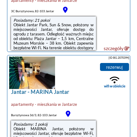
apartamenty - mieszkania
w
Jantarze
3C Bursztynowa, 82-103 Jantar
Posiadamy: 21 pokoi
Obiekt Jantar Park, Sun & Snow, położony w
miejscowości Jantar, oferuje dostęp do
ogrodu z tarasem. Odległość ważnych miejsc
od obiektu: Plaża Jantar – 1,5 km, Centralne
Muzeum Morskie – 38 km. Obiekt zapewnia
bezpłatne Wi-Fi. Na terenie obiektu dostępny
szczegóły
jest też prywatny parking.W każdej opcji
zakwaterowania znajduje się aneks kuchenny
[ID BG.2070394]
z pełnym wyposażeniem i stołem, a także
prywatna łazienka z prysznicem oraz
rezerwuj
suszarką do włosów. Wyposażenie obejmuje
również telewizor z płaskim ekranem.
Wyposażenie obejmuje także lodówkę, płytę
kuchenną i czajnik.Na terenie ...
wifi w obiekcie
Jantar
-
MARINA Jantar
apartamenty - mieszkania
w
Jantarze
Bursztynowa 3d/3, 82-103 Jantar
Posiadamy: 1 pokój
Obiekt MARINA Jantar, położony w
miejscowości Jantar, oferuje bezpłatne Wi-Fi,