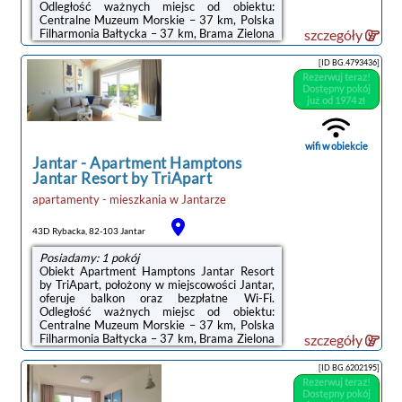
Odległość ważnych miejsc od obiektu:
Centralne Muzeum Morskie – 37 km, Polska
Filharmonia Bałtycka – 37 km, Brama Zielona
szczegóły
– 38 km. Obiekt zapewnia ogród oraz
bezpłatny prywatny parking. W okolicy w
[ID BG.4793436]
odległości 1,5 km znajduje się Plaża
Rezerwuj teraz!
Jantar.Oferta apartamentu obejmuje
Dostępny pokój
sypialnię (1), salon, kuchnię z pełnym
już od 1974 zł
wyposażeniem, w tym lodówką i ekspresem
do kawy, a także łazienkę (1) z prysznicem. W
apartamencie zapewniono ręczniki i
wifi w obiekcie
pościel.Odległość ...
Jantar
-
Apartment Hamptons
Jantar Resort by TriApart
apartamenty - mieszkania
w
Jantarze
43D Rybacka, 82-103 Jantar
Posiadamy: 1 pokój
Obiekt Apartment Hamptons Jantar Resort
by TriApart, położony w miejscowości Jantar,
oferuje balkon oraz bezpłatne Wi-Fi.
Odległość ważnych miejsc od obiektu:
Centralne Muzeum Morskie – 37 km, Polska
Filharmonia Bałtycka – 37 km, Brama Zielona
szczegóły
– 38 km. Obiekt zapewnia ogród oraz
bezpłatny prywatny parking. W okolicy w
[ID BG.6202195]
odległości 1,5 km znajduje się Plaża
Rezerwuj teraz!
Jantar.Oferta apartamentu obejmuje kilka
Dostępny pokój