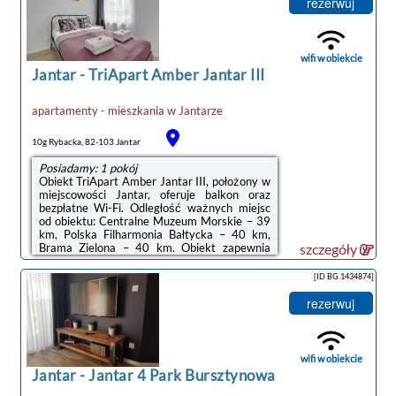
rezerwuj
lodówka i zmywarka, a także łazienkę (1) z
prysznicem. Goście mogą podziwiać widok na
ogród. W apartamencie zapewniono ręczniki i
pościel.W obiekcie znajduje ...
wifi w obiekcie
Jantar
-
TriApart Amber Jantar III
apartamenty - mieszkania
w
Jantarze
10g Rybacka, 82-103 Jantar
Posiadamy: 1 pokój
Obiekt TriApart Amber Jantar III, położony w
miejscowości Jantar, oferuje balkon oraz
bezpłatne Wi-Fi. Odległość ważnych miejsc
od obiektu: Centralne Muzeum Morskie – 39
km, Polska Filharmonia Bałtycka – 40 km,
Brama Zielona – 40 km. Obiekt zapewnia
szczegóły
ogród oraz bezpłatny prywatny parking. W
okolicy w odległości 1,7 km znajduje się Plaża
[ID BG.1434874]
Jantar.Oferta apartamentu obejmuje
sypialnię (1), łazienkę (1), kuchnię z jadalnią
rezerwuj
oraz pełnym wyposażeniem, w tym lodówką,
a także salon z telewizorem z płaskim
ekranem. W apartamencie zapewniono
ręczniki i pościel.Odległość ...
wifi w obiekcie
Jantar
-
Jantar 4 Park Bursztynowa