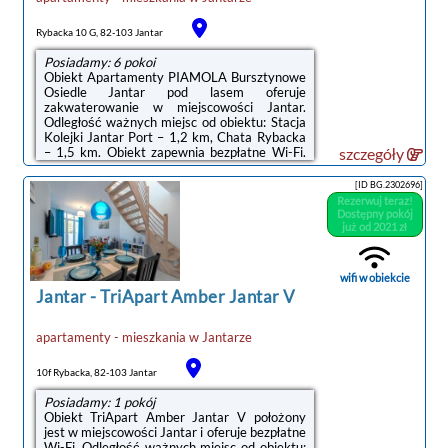
Rybacka 10 G, 82-103 Jantar
Posiadamy: 6 pokoi
Obiekt Apartamenty PIAMOLA Bursztynowe
Osiedle Jantar pod lasem oferuje
zakwaterowanie w miejscowości Jantar.
Odległość ważnych miejsc od obiektu: Stacja
Kolejki Jantar Port – 1,2 km, Chata Rybacka
– 1,5 km. Obiekt zapewnia bezpłatne Wi-Fi.
szczegóły
Na terenie obiektu dostępny jest też
prywatny parking.Każda opcja
[ID BG.2302696]
zakwaterowania ma balkon i wyposażona jest
Rezerwuj teraz!
w telewizor z płaskim ekranem oraz pralkę.
Dostępny pokój
We wszystkich opcjach znajduje się aneks
już od 2021 zł
kuchenny z pełnym wyposażeniem, w tym
lodówką, jak również część wypoczynkowa z
rozkładaną sofą oraz prywatna łazienka z
wifi w obiekcie
prysznicem. Wyposażenie ...
Jantar
-
TriApart Amber Jantar V
apartamenty - mieszkania
w
Jantarze
10f Rybacka, 82-103 Jantar
Posiadamy: 1 pokój
Obiekt TriApart Amber Jantar V położony
jest w miejscowości Jantar i oferuje bezpłatne
Wi-Fi. Odległość ważnych miejsc od obiektu: