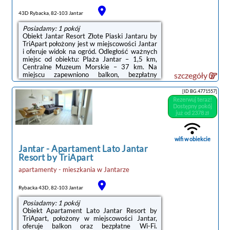
43D Rybacka, 82-103 Jantar
Posiadamy: 1 pokój
Obiekt Jantar Resort Złote Piaski Jantaru by
TriApart położony jest w miejscowości Jantar
i oferuje widok na ogród. Odległość ważnych
miejsc od obiektu: Plaża Jantar – 1,5 km,
Centralne Muzeum Morskie – 37 km. Na
miejscu zapewniono balkon, bezpłatny
szczegóły
prywatny parking oraz bezpłatne Wi-
Fi.Oferta apartamentu obejmuje sypialnię (1),
[ID BG.4771557]
salon, kuchnię z pełnym wyposażeniem, w
Rezerwuj teraz!
tym lodówką i ekspresem do kawy, a także
Dostępny pokój
łazienkę (1) z prysznicem oraz suszarką do
już od 2378 zł
włosów. W apartamencie zapewniono ręczniki
i pościel.Odległość ważnych miejsc od
obiektu: Polska Filharmonia Bałtycka ...
wifi w obiekcie
Jantar
-
Apartament Lato Jantar
Resort by TriApart
apartamenty - mieszkania
w
Jantarze
Rybacka 43D, 82-103 Jantar
Posiadamy: 1 pokój
Obiekt Apartament Lato Jantar Resort by
TriApart, położony w miejscowości Jantar,
oferuje balkon oraz bezpłatne Wi-Fi.