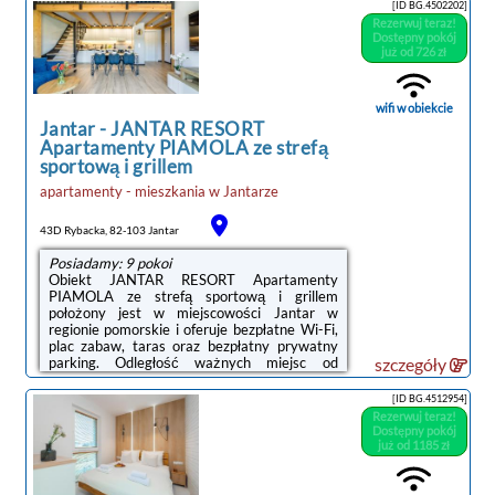
widokiem na basen lub widokiem na ogród.Na
[ID BG.4502202]
terenie obiektu Omega Jantar dostępny jest
Rezerwuj teraz!
sprzęt do grillowania i ogród.Odległość
Dostępny pokój
ważnych miejsc od obiektu: Centralne
już od 726 zł
Muzeum Morskie – 39 km, Polska
Filharmonia Bałtycka – 39 km. Lotnisko
Lotnisko Gdańsk-Rębiechowo znajduje się 55
wifi w obiekcie
km od obiektu.Doba ...
Jantar
-
JANTAR RESORT
Apartamenty PIAMOLA ze strefą
sportową i grillem
apartamenty - mieszkania
w
Jantarze
43D Rybacka, 82-103 Jantar
Posiadamy: 9 pokoi
Obiekt JANTAR RESORT Apartamenty
PIAMOLA ze strefą sportową i grillem
położony jest w miejscowości Jantar w
regionie pomorskie i oferuje bezpłatne Wi-Fi,
plac zabaw, taras oraz bezpłatny prywatny
parking. Odległość ważnych miejsc od
szczegóły
obiektu: Plaża Jantar – 1,5 km.W każdej opcji
zakwaterowania znajduje się aneks kuchenny
[ID BG.4512954]
z pełnym wyposażeniem i stołem, a także
Rezerwuj teraz!
prywatna łazienka z prysznicem oraz
Dostępny pokój
suszarką do włosów. Wyposażenie obejmuje
już od 1185 zł
również telewizor z płaskim ekranem.
Wyposażenie obejmuje także lodówkę, płytę
kuchenną i czajnik.Odległość ważnych miejsc