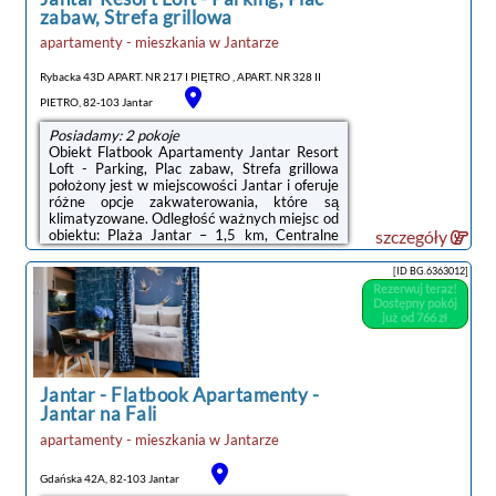
zabaw, Strefa grillowa
apartamenty - mieszkania
w
Jantarze
Rybacka 43D APART. NR 217 I PIĘTRO , APART. NR 328 II
PIETRO, 82-103 Jantar
Posiadamy: 2 pokoje
Obiekt Flatbook Apartamenty Jantar Resort
Loft - Parking, Plac zabaw, Strefa grillowa
położony jest w miejscowości Jantar i oferuje
różne opcje zakwaterowania, które są
klimatyzowane. Odległość ważnych miejsc od
obiektu: Plaża Jantar – 1,5 km, Centralne
szczegóły
Muzeum Morskie – 37 km, Polska
Filharmonia Bałtycka – 37 km. Obiekt
[ID BG.6363012]
zapewnia bezpłatne Wi-Fi we wszystkich
Rezerwuj teraz!
pomieszczeniach. Na terenie obiektu
Dostępny pokój
dostępny jest też prywatny parking.Każda
już od 766 zł
opcja zakwaterowania ma balkon i
wyposażona jest w telewizor z płaskim
ekranem oraz pralkę. We wszystkich opcjach
znajduje się aneks kuchenny ...
Jantar
-
Flatbook Apartamenty -
Jantar na Fali
apartamenty - mieszkania
w
Jantarze
noclegi Jantar
Gdańska 42A, 82-103 Jantar