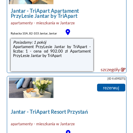
Jantar
-
TriApart Apartament
PrzyLesie Jantar by TriApart
apartamenty - mieszkania
w
Jantarze
noclegi Jantar
Rybacka 10A, 82-103 Jantar, Jantar
Posiadamy: 1 pokój
Apartament PrzyLesie Jantar by TriApart -
liczba: 1 - cena od 902.00 zł Apartament
PrzyLesie Jantar by TriApart
szczegóły
[ID II.6593271]
rezerwuj
Jantar
-
TriApart Resort Przystań
apartamenty - mieszkania
w
Jantarze