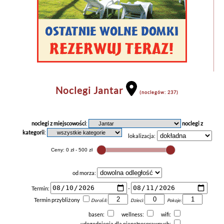
Noclegi Jantar
(noclegów: 237)
noclegi z miejscowości
:
noclegi z
kategorii
:
lokalizacja:
od morza:
Termin:
-
Termin przybliżony
Dorośli:
Dzieci:
Pokoje:
basen:
wellness:
wifi:
udogodnienia dla niepełnosprawnych: