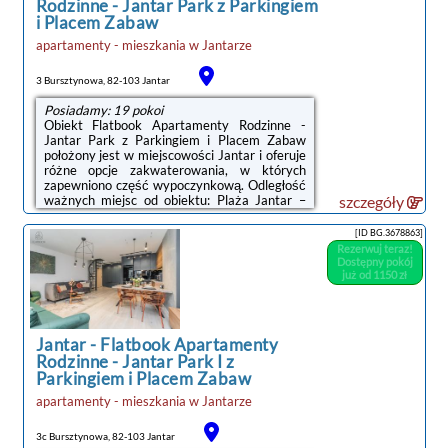
Rodzinne - Jantar Park z Parkingiem
i Placem Zabaw
apartamenty - mieszkania
w
Jantarze
3 Bursztynowa, 82-103 Jantar
Posiadamy: 19 pokoi
Obiekt Flatbook Apartamenty Rodzinne -
Jantar Park z Parkingiem i Placem Zabaw
położony jest w miejscowości Jantar i oferuje
różne opcje zakwaterowania, w których
zapewniono część wypoczynkową. Odległość
ważnych miejsc od obiektu: Plaża Jantar –
szczegóły
1,5 km, Centralne Muzeum Morskie – 38 km.
Na terenie obiektu znajduje się prywatny
[ID BG.3678863]
parking.W każdej opcji zakwaterowania
Rezerwuj teraz!
znajduje się aneks kuchenny z pełnym
Dostępny pokój
wyposażeniem i stołem, a także prywatna
już od 1150 zł
łazienka z prysznicem, bezpłatnym zestawem
kosmetyków oraz suszarką do włosów.
Wyposażenie obejmuje również telewizor z
płaskim ...
Jantar
-
Flatbook Apartamenty
Rodzinne - Jantar Park I z
Parkingiem i Placem Zabaw
apartamenty - mieszkania
w
Jantarze
3c Bursztynowa, 82-103 Jantar