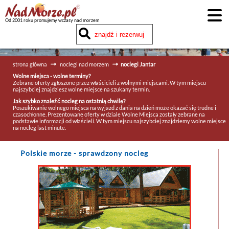
Od 2001 roku promujemy wczasy nad morzem
strona główna
noclegi nad morzem
noclegi Jantar
Wolne miejsca - wolne terminy?
Zebrane oferty zgłoszone przez właścicieli z wolnymi miejscami. W tym miejscu
najszybciej znajdziesz wolne miejsce na szukany termin.
Jak szybko znaleźć nocleg na ostatnią chwilę?
Poszukiwanie wolnego miejsca na wyjazd z dania na dzień może okazać się trudne i
czasochłonne. Prezentowane oferty w dziale Wolne Miejsca zostały zebrane na
podstawie informacji od właścieli. W tym miejscu najszybciej znajdziemy wolne miejsce
na nocleg last minute.
Polskie morze
- sprawdzony nocleg