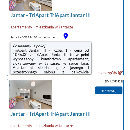
Jantar
-
TriApart TriApart Jantar III
apartamenty - mieszkania
w
Jantarze
Rybacka 10F, 82-103 Jantar, Jantar
Posiadamy: 1 pokój
TriApart Jantar III - liczba: 1 - cena od
1036.00 zł TriApart Jantar III to w pełni
wyposażony, komfortowy apartament,
zlokalizowany w Jantarze, w sercu lasu.
Apartament składa się z jasnego i
przestronnego salonu z całkowicie
szczegóły
wyposażoną kuchnią, niezależnej sypialni
oraz łazienki z kabiną prysznicową. Do
[ID II.6593822]
apartamentu należy także słoneczny balkon
ze stolikiem i krzesłami oraz przedpokój z
rezerwuj
dużą szafą, zaopatrzoną w sprzęt do
plażowania. Do apartamentu przynależy
bezpłatne miejsce w hali garażowej, wi-fi dla
gości. Jest także możliwość korzystania z
rowerów. Apartament ...
Jantar
-
TriApart TriApart Jantar III
apartamenty - mieszkania
w
Jantarze