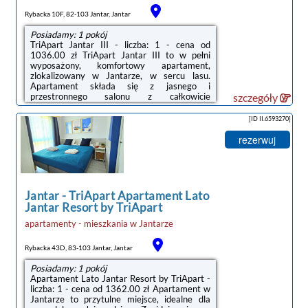
Rybacka 10F, 82-103 Jantar, Jantar
Posiadamy: 1 pokój
TriApart Jantar III - liczba: 1 - cena od
1036.00 zł TriApart Jantar III to w pełni
wyposażony, komfortowy apartament,
zlokalizowany w Jantarze, w sercu lasu.
Apartament składa się z jasnego i
przestronnego salonu z całkowicie
szczegóły
wyposażoną kuchnią, niezależnej sypialni
oraz łazienki z kabiną prysznicową. Do
[ID II.6593270]
apartamentu należy także słoneczny balkon
ze stolikiem i krzesłami oraz przedpokój z
rezerwuj
dużą szafą, zaopatrzoną w sprzęt do
plażowania. Do apartamentu przynależy
bezpłatne miejsce w hali garażowej, wi-fi dla
gości. Jest także możliwość korzystania z
rowerów. Apartament ...
Jantar
-
TriApart Apartament Lato
Jantar Resort by TriApart
apartamenty - mieszkania
w
Jantarze
Rybacka 43D, 83-103 Jantar, Jantar
Posiadamy: 1 pokój
Apartament Lato Jantar Resort by TriApart -
liczba: 1 - cena od 1362.00 zł Apartament w
Jantarze to przytulne miejsce, idealne dla