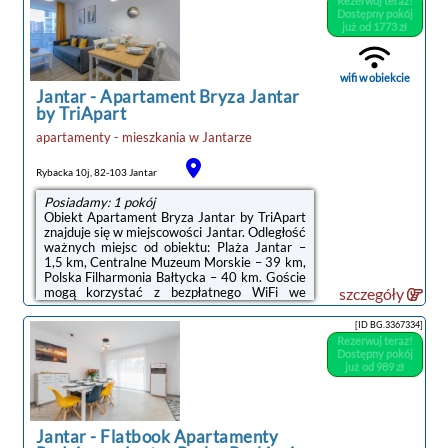
Rezerwuj teraz!
balkon i wyposażona jest w telewizor z
Dostępny pokój
płaskim ekranem. We wszystkich opcjach
już od 1773 zł
znajduje się aneks kuchenny z pełnym
wyposażeniem, w tym lodówką, jak również
część wypoczynkowa z rozkładaną sofą oraz
wifi w obiekcie
...
Jantar
-
Apartament Bryza Jantar
by TriApart
apartamenty - mieszkania
w
Jantarze
Rybacka 10j, 82-103 Jantar
Posiadamy: 1 pokój
Obiekt Apartament Bryza Jantar by TriApart
znajduje się w miejscowości Jantar. Odległość
ważnych miejsc od obiektu: Plaża Jantar –
1,5 km, Centralne Muzeum Morskie – 39 km,
Polska Filharmonia Bałtycka – 40 km. Goście
mogą korzystać z bezpłatnego WiFi we
szczegóły
wszystkich pomieszczeniach. Na terenie
obiektu dostępny jest też prywatny
[ID BG.3367334]
parking.W apartamencie do dyspozycji gości
Rezerwuj teraz!
przygotowano balkon, sypialnię (1), salon oraz
Dostępny pokój
kuchnię z doskonałym wyposażeniem. Goście
już od 989 zł
mają do dyspozycji telewizor z płaskim
ekranem.Odległość ważnych miejsc od
obiektu: Brama Zielona – 40 km, ...
Jantar
-
Flatbook Apartamenty