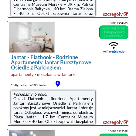
Centralne Muzeum Morskie – 39 km, Polska
Filharmonia Bałtycka – 40 km, Brama Zielona
– 40 km. Obiekt zapewnia taras oraz
szczegóły
bezpłatny prywatny parking. W okolicy w
odległości 1,6 km znajduje się Plaża Jantar.W
[ID BG.2934685]
apartamencie z 2 sypialniami zapewniono
Rezerwuj teraz!
salon z telewizorem z płaskim ekranem,
Dostępny pokój
kuchnię z pełnym wyposażeniem, w tym
już od 1135 zł
lodówką i zmywarką, a także łazienkę (1) z
prysznicem. W apartamencie zapewniono
ręczniki i pościel.Obiekt TriApart ...
wifi w obiekcie
Jantar
-
Flatbook - Rodzinne
Apartamenty Jantar Bursztynowe
Osiedle z Parkingiem
apartamenty - mieszkania
w
Jantarze
10 Rybacka, 82-103 Jantar
Posiadamy: 5 pokoi
Obiekt Flatbook - Rodzinne Apartamenty
Jantar Bursztynowe Osiedle z Parkingiem
położony jest w miejscowości Jantar i oferuje
taras. Odległość ważnych miejsc od obiektu:
Plaża Jantar – 1,7 km, Centralne Muzeum
Morskie – 40 km. Obiekt zapewnia bezpłatne
szczegóły
Wi-Fi we wszystkich pomieszczeniach. Na
terenie obiektu dostępny jest też prywatny
[ID BG.3312518]
parking.Każda opcja zakwaterowania ma