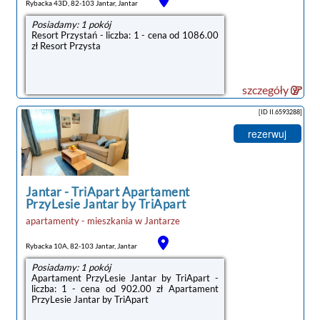
Rybacka 43D, 82-103 Jantar, Jantar
Posiadamy: 1 pokój
Resort Przystań - liczba: 1 - cena od 1086.00
zł Resort Przysta
szczegóły
[ID II.6593288]
rezerwuj
Jantar
-
TriApart Apartament
PrzyLesie Jantar by TriApart
apartamenty - mieszkania
w
Jantarze
Rybacka 10A, 82-103 Jantar, Jantar
Posiadamy: 1 pokój
Apartament PrzyLesie Jantar by TriApart -
liczba: 1 - cena od 902.00 zł Apartament
PrzyLesie Jantar by TriApart