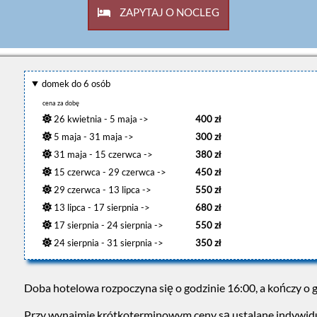
ZAPYTAJ O NOCLEG
domek do 6 osób
cena za dobę
26 kwietnia - 5 maja ->
400 zł
5 maja - 31 maja ->
300 zł
31 maja - 15 czerwca ->
380 zł
15 czerwca - 29 czerwca ->
450 zł
29 czerwca - 13 lipca ->
550 zł
13 lipca - 17 sierpnia ->
680 zł
17 sierpnia - 24 sierpnia ->
550 zł
24 sierpnia - 31 sierpnia ->
350 zł
Doba hotelowa rozpoczyna się o godzinie 16:00, a kończy o 
Przy wynajmie krótkoterminowym ceny są ustalane indywid