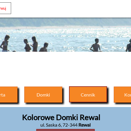
rta
Domki
Cennik
Ko
Kolorowe Domki Rewal
ul. Saska 6
,
72-344
Rewal