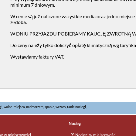
minimum 7 dniowym.
W cenie są już naliczone wszystkie media oraz jedno miejsc
zł/doba.
W DNIU PRZYJAZDU POBIERAMY KAUCJĘ ZWROTNĄ W
Do ceny należy tylko doliczyć opłatę klimatyczną wg taryfik
Wystawiamy faktury VAT.
egi, wolne-miejsca, nadmorzem, spanie, wczasy, tanie noclegi,
Nocleg
y w miejscowości
Noclegi w miejscowości