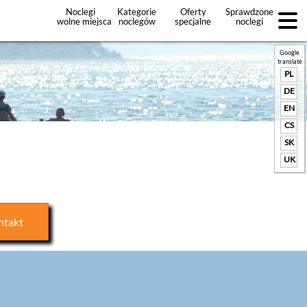
Noclegi
Kategorie
Oferty
Sprawdzone
wolne miejsca
noclegów
specjalne
noclegi
noclegów
+Dodaj
ofertę
Google
translate
PL
DE
EN
CS
SK
UK
ntakt