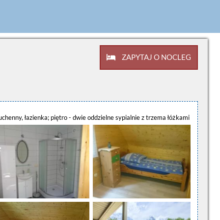
ZAPYTAJ O NOCLEG
enny, łazienka; piętro - dwie oddzielne sypialnie z trzema łóżkami