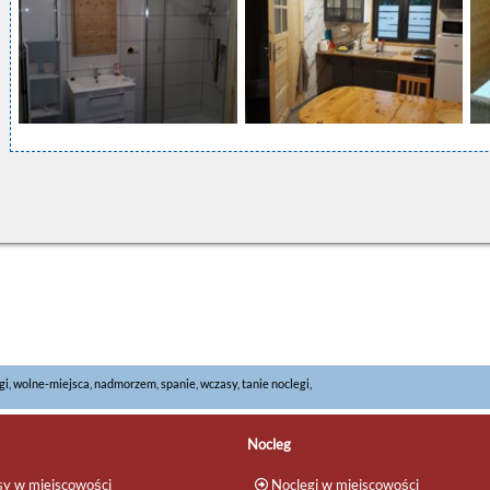
egi, wolne-miejsca, nadmorzem, spanie, wczasy, tanie noclegi,
Nocleg
y w miejscowości
Noclegi w miejscowości