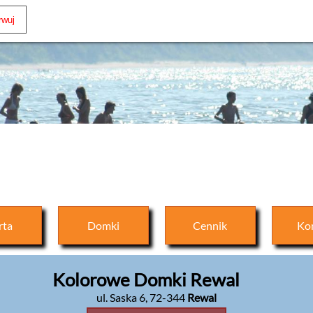
rta
Domki
Cennik
Ko
Kolorowe Domki Rewal
ul. Saska 6
,
72-344
Rewal