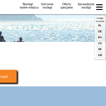
Noclegi
Ustronne
Oferty
Sprawdzone
wolne miejsca
noclegi
specjalne
noclegi
noclegów
+Dodaj
ofertę
Google
translate
PL
DE
EN
CS
SK
UK
ntakt