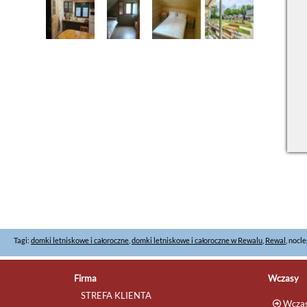
Tagi:
domki letniskowe i całoroczne
,
domki letniskowe i całoroczne w Rewalu
,
Rewal
, nocl
Firma
Wczasy
STREFA KLIENTA
Wczas