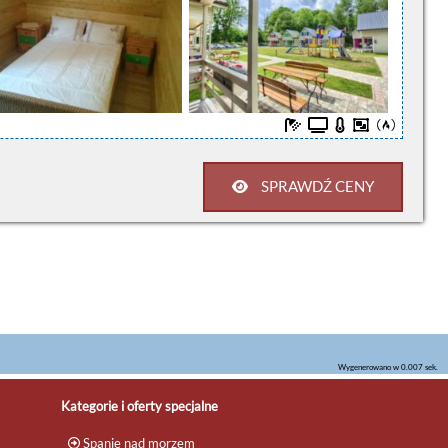
SPRAWDŹ CENY
Wygenerowano w 0.007 sek.
Kategorie i oferty specjalne
Spanie nad morzem