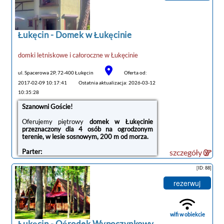
Łukęcin -
Domek w Łukęcinie
domki letniskowe i całoroczne
w
Łukęcinie
ul. Spacerowa 2P, 72-400 Łukęcin
Oferta od:
2017-02-09 10:17:41
Ostatnia aktualizacja: 2026-03-12
noclegi Łukęcin
10:35:28
tanie noclegi
Szanowni Goście!
Oferujemy piętrowy
domek w Łukęcinie
przeznaczony dla 4 osób na ogrodzonym
terenie, w lesie sosnowym, 200 m od morza.
Parter:
szczegóły
- salon z aneksem kuchennym (lodówka,
zmywarka, płyta, piekarnik, zlew). W salonie
[ID: 88]
kominek, TV, stół oraz rozkładana sofa.
- łazienka - kabina prysznicowa
rezerwuj
Piętro:
- sypialnia: łózko małżeńskie, duża szafa,
lodówka do schładzania napojów.
wifi w obiekcie
- antresola : 2 pojedyncze łóżka
Łukęcin -
Ośrodek Wypoczynkowy