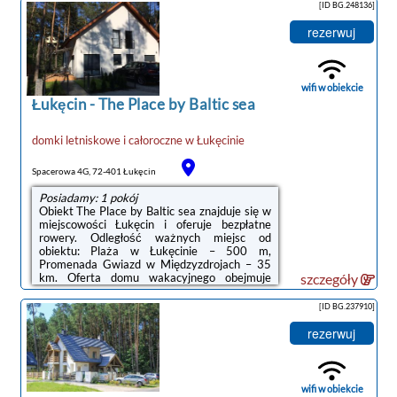
Łukęcinie.Oferta apartamentu obejmuje kilka
[ID BG.248136]
sypialni (2), salon, aneks kuchenny z pełnym
wyposażeniem, w tym lodówką i ekspresem
rezerwuj
do kawy, a także łazienkę (1) z prysznicem
oraz suszarką do włosów. Goście mają do
dyspozycji telewizor z płaskim ekranem z
dostępem do kanałów satelitarnych.Na
wifi w obiekcie
terenie obiektu Morska ...
Łukęcin
-
The Place by Baltic sea
domki letniskowe i całoroczne
w
Łukęcinie
Spacerowa 4G, 72-401 Łukęcin
Posiadamy: 1 pokój
Obiekt The Place by Baltic sea znajduje się w
miejscowości Łukęcin i oferuje bezpłatne
rowery. Odległość ważnych miejsc od
obiektu: Plaża w Łukęcinie – 500 m,
Promenada Gwiazd w Międzyzdrojach – 35
km. Oferta domu wakacyjnego obejmuje
szczegóły
ogród, sprzęt do grillowania, bezpłatne Wi-Fi
oraz bezpłatny prywatny parking.W domu
[ID BG.237910]
wakacyjnym zapewniono taras, kilka sypialni
(3), salon, kuchnię ze standardowym
rezerwuj
wyposażeniem, a także kilka łazienek (2) z
prysznicem i wanną. Goście mogą podziwiać
widok na ogród. Wyposażenie obejmuje też
telewizor z płaskim ekranem z dostępem do ...
wifi w obiekcie