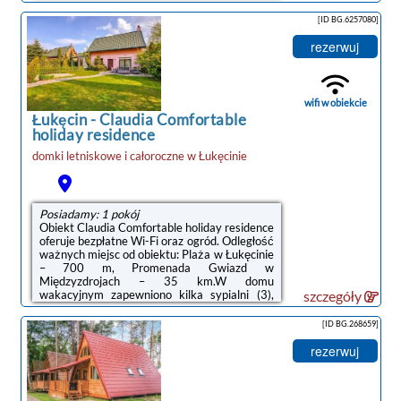
wakacyjnym zapewniono bezpłatne Wi-Fi,
telewizor z dostępem do kanałów kablowych
[ID BG.6257080]
oraz kuchnię z lodówką i mikrofalówką.Doba
hotelowa od godziny 14:00 do 10:00.Check
rezerwuj
your Belvilla booking confirmation for optional
facilities. These may require an extra charge
and should be ordered at least 2 weeks prior
arrival. Please note there are ...
wifi w obiekcie
Łukęcin
-
Claudia Comfortable
holiday residence
domki letniskowe i całoroczne
w
Łukęcinie
Posiadamy: 1 pokój
Obiekt Claudia Comfortable holiday residence
oferuje bezpłatne Wi-Fi oraz ogród. Odległość
ważnych miejsc od obiektu: Plaża w Łukęcinie
– 700 m, Promenada Gwiazd w
Międzyzdrojach – 35 km.W domu
wakacyjnym zapewniono kilka sypialni (3),
szczegóły
kilka łazienek (2), pościel, ręczniki oraz
kuchnię z pełnym wyposażeniem. Do
[ID BG.268659]
dyspozycji Gości jest także telewizor z
dostępem do kanałów kablowych oraz taras z
rezerwuj
widokiem na ogród.Doba hotelowa od godziny
14:00 do 10:00.Check your Belvilla booking
confirmation for optional facilities. These may