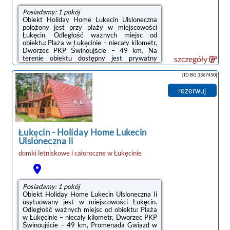
Posiadamy: 1 pokój
Obiekt Holiday Home Lukecin Ulsloneczna
położony jest przy plaży w miejscowości
Łukęcin. Odległość ważnych miejsc od
obiektu: Plaża w Łukęcinie – niecały kilometr,
Dworzec PKP Świnoujście – 49 km. Na
terenie obiektu dostępny jest prywatny
szczegóły
parking.W domu wakacyjnym z 2 sypialniami
zapewniono salon z telewizorem z płaskim
[ID BG.1367450]
ekranem, kuchnię z pełnym wyposażeniem, w
tym lodówką i płytą kuchenną, a także
rezerwuj
łazienkę (1) z prysznicem.Odległość ważnych
miejsc od obiektu: Promenada Gwiazd w
Międzyzdrojach – 35 km, Klub golfowy Amber
Baltic – 23 km.Doba hotelowa od ...
Łukęcin
-
Holiday Home Lukecin
Ulsloneczna Ii
domki letniskowe i całoroczne
w
Łukęcinie
Posiadamy: 1 pokój
Obiekt Holiday Home Lukecin Ulsloneczna Ii
usytuowany jest w miejscowości Łukęcin.
Odległość ważnych miejsc od obiektu: Plaża
w Łukęcinie – niecały kilometr, Dworzec PKP
Świnoujście – 49 km, Promenada Gwiazd w