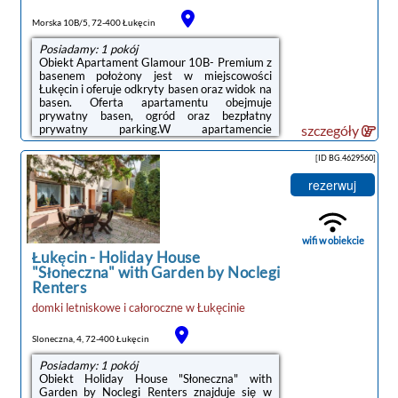
Morska 10B/5, 72-400 Łukęcin
Posiadamy: 1 pokój
Obiekt Apartament Glamour 10B- Premium z
basenem położony jest w miejscowości
Łukęcin i oferuje odkryty basen oraz widok na
basen. Oferta apartamentu obejmuje
prywatny basen, ogród oraz bezpłatny
prywatny parking.W apartamencie
szczegóły
zapewniono taras, sypialnię (1), salon, kuchnię
ze standardowym wyposażeniem, a także
[ID BG.4629560]
łazienkę (1) z wanną lub prysznicem. Goście
mogą podziwiać widok na miasto.
rezerwuj
Wyposażenie obejmuje też telewizor z
płaskim ekranem. W apartamencie
zapewniono ręczniki i pościel.Odległość
ważnych miejsc od obiektu: Plaża w Łukęcinie
wifi w obiekcie
– 1,1 km, Dworzec PKP Świnoujście ...
Łukęcin
-
Holiday House
"Słoneczna" with Garden by Noclegi
Renters
domki letniskowe i całoroczne
w
Łukęcinie
Sloneczna, 4, 72-400 Łukęcin
Posiadamy: 1 pokój
Obiekt Holiday House "Słoneczna" with
Garden by Noclegi Renters znajduje się w