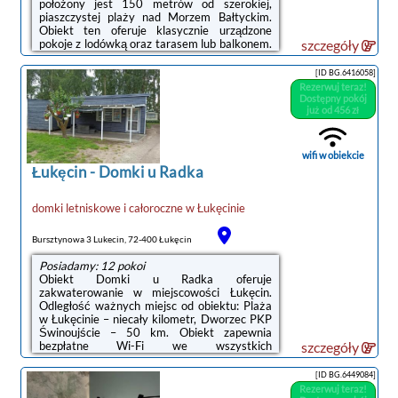
położony jest 150 metrów od szerokiej,
piaszczystej plaży nad Morzem Bałtyckim.
Obiekt ten oferuje klasycznie urządzone
pokoje z lodówką oraz tarasem lub balkonem.
szczegóły
Na miejscu dostępny jest także ogród z
placem zabaw dla dzieci.Pokoje w ośrodku
[ID BG.6416058]
Wielki Błękit wyposażone są w telewizor z
Rezerwuj teraz!
dostępem do kanałów telewizji satelitarnej
Dostępny pokój
oraz sprzęt plażowy. W każdym z nich mieści
już od 456 zł
się łazienka z suszarką do włosów. Z
bezpłatnego bezprzewodowego dostępu do
Internetu można korzystać w
wifi w obiekcie
pomieszczeniach ogólnodostępnych.W jadalni
Łukęcin
-
Domki u Radka
serwowane ...
domki letniskowe i całoroczne
w
Łukęcinie
Bursztynowa 3 Lukecin, 72-400 Łukęcin
Posiadamy: 12 pokoi
Obiekt Domki u Radka oferuje
zakwaterowanie w miejscowości Łukęcin.
Odległość ważnych miejsc od obiektu: Plaża
w Łukęcinie – niecały kilometr, Dworzec PKP
Świnoujście – 50 km. Obiekt zapewnia
bezpłatne Wi-Fi we wszystkich
szczegóły
pomieszczeniach. Na terenie obiektu
dostępny jest też prywatny
[ID BG.6449084]
parking.Wyposażenie wszystkich opcji
Rezerwuj teraz!