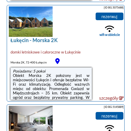
znajduje się Plaża w Łukęcinie.Oferta
apartamentu obejmuje kilka sypialni (2),
[ID BG.5075688]
salon, aneks kuchenny z pełnym
wyposażeniem, w tym lodówką i ekspresem
rezerwuj
do kawy, a także łazienkę (1) z wanną oraz
suszarką do włosów. W apartamencie
zapewniono ręczniki i pościel.Odległość
ważnych miejsc od obiektu: Promenada
wifi w obiekcie
Gwiazd w Międzyzdrojach ...
Łukęcin
-
Morska 2K
domki letniskowe i całoroczne
w
Łukęcinie
noclegi Łukęcin
Morska 2K, 72-400 Łukęcin
Posiadamy: 5 pokoi
Obiekt Morska 2K położony jest w
miejscowości Łukęcin i oferuje bezpłatne Wi-
Fi oraz klimatyzację. Odległość ważnych
miejsc od obiektu: Promenada Gwiazd w
Międzyzdrojach – 35 km. Obiekt zapewnia
ogród oraz bezpłatny prywatny parking. W
szczegóły
okolicy w odległości 1,5 km znajduje się Plaża
w Łukęcinie.W domu wakacyjnym
[ID BG.5145889]
zapewniono taras, kilka sypialni (2), salon z
telewizorem z płaskim ekranem, kuchnię ze
rezerwuj
standardowym wyposażeniem, takim jak
lodówka i zmywarka, a także łazienkę (1) z
prysznicem. Goście mogą podziwiać widok na