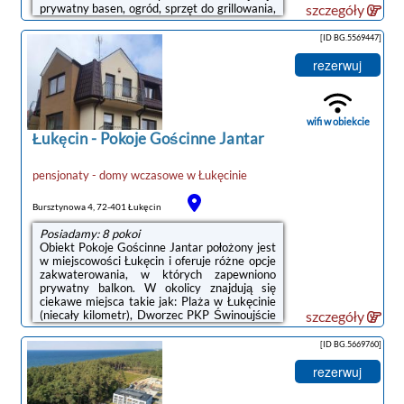
prywatny basen, ogród, sprzęt do grillowania,
szczegóły
bezpłatne Wi-Fi oraz bezpłatny prywatny
parking.Apartament znajduje się na parterze.
[ID BG.5569447]
Na miejscu zapewniono sypialnię (1), kuchnię
z doskonałym wyposażeniem, w tym lodówką
rezerwuj
i zmywarką, a także salon z telewizorem z
płaskim ekranem.Obiekt dysponuje placem
zabaw. Na miejscu dostępny jest odkryty
basen i taras, a w okolicy ...
wifi w obiekcie
Łukęcin
-
Pokoje Gościnne Jantar
pensjonaty - domy wczasowe
w
Łukęcinie
Bursztynowa 4, 72-401 Łukęcin
Posiadamy: 8 pokoi
Obiekt Pokoje Gościnne Jantar położony jest
w miejscowości Łukęcin i oferuje różne opcje
zakwaterowania, w których zapewniono
prywatny balkon. W okolicy znajdują się
ciekawe miejsca takie jak: Plaża w Łukęcinie
(niecały kilometr), Dworzec PKP Świnoujście
szczegóły
( 50 km), Promenada Gwiazd w
Międzyzdrojach ( 35 km). Na miejscu
[ID BG.5669760]
dostępny jest taras słoneczny oraz bezpłatny
prywatny parking. Goście mogą też
rezerwuj
korzystać z bezpłatnego WiFi.W każdej opcji
zakwaterowania w obiekcie zapewniono