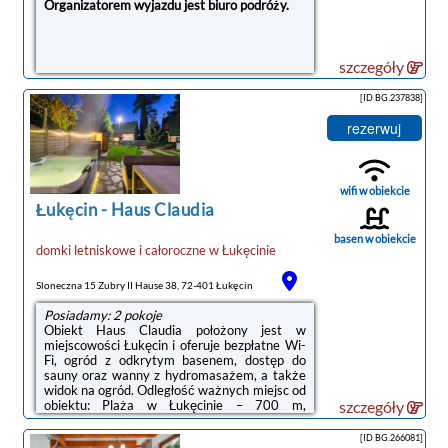
Organizatorem wyjazdu jest biuro podróży.
szczegóły
[ID BG.237838]
rezerwuj
wifi w obiekcie
Łukęcin
-
Haus Claudia
basen w obiekcie
domki letniskowe i całoroczne
w
Łukęcinie
Sloneczna 15 Zubry II Hause 38, 72-401 Łukęcin
Posiadamy: 2 pokoje
Obiekt Haus Claudia położony jest w
miejscowości Łukęcin i oferuje bezpłatne Wi-
Fi, ogród z odkrytym basenem, dostęp do
sauny oraz wanny z hydromasażem, a także
widok na ogród. Odległość ważnych miejsc od
obiektu: Plaża w Łukęcinie – 700 m,
szczegóły
Promenada Gwiazd w Międzyzdrojach – 35
km. Na terenie obiektu znajduje się prywatny
[ID BG.266081]