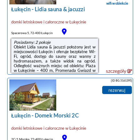
ogród. W domu wakacyjnym zapewniono
wifi w obiekcie
ręczniki ...
Łukęcin
-
Lidia sauna & jacuzzi
domki letniskowe i całoroczne
w
Łukęcinie
Spacerowa 5, 72-400 Łukęcin
Posiadamy: 2 pokoje
Obiekt Lidia sauna & jacuzzi położony jest w
miejscowości Łukęcin i oferuje bezpłatne Wi-
Fi, ogród, dostęp do sauny oraz wanny z
hydromasażem, a także widok na ogród.
Odległość ważnych miejsc od obiektu: Plaża
w Łukęcinie – 400 m, Promenada Gwiazd w
szczegóły
Międzyzdrojach – 36 km. Na terenie obiektu
znajduje się prywatny parking.Każda opcja
[ID BG.5161395]
zakwaterowania ma taras i wyposażona jest
w telewizor z płaskim ekranem oraz pralkę.
rezerwuj
We wszystkich opcjach znajduje się kuchnia z
pełnym wyposażeniem, w tym lodówką, jak
również kominek, część wypoczynkowa z
rozkładaną sofą oraz ...
Łukęcin
-
Domek Morski 2C
domki letniskowe i całoroczne
w
Łukęcinie
2C/1 Morska, 72-400 Łukęcin