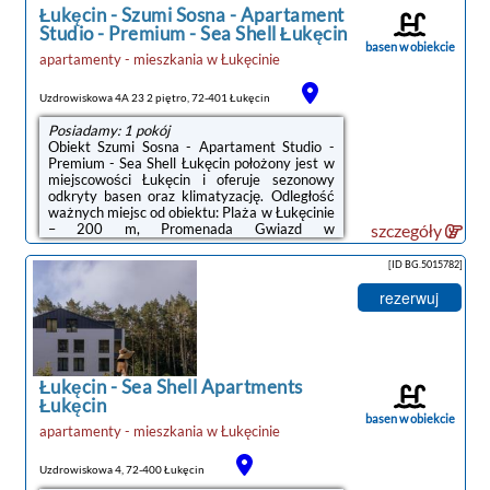
apartamencie ...
Łukęcin
-
Szumi Sosna - Apartament
Studio - Premium - Sea Shell Łukęcin
basen w obiekcie
apartamenty - mieszkania
w
Łukęcinie
Uzdrowiskowa 4A 23 2 piętro, 72-401 Łukęcin
Posiadamy: 1 pokój
Obiekt Szumi Sosna - Apartament Studio -
Premium - Sea Shell Łukęcin położony jest w
miejscowości Łukęcin i oferuje sezonowy
odkryty basen oraz klimatyzację. Odległość
ważnych miejsc od obiektu: Plaża w Łukęcinie
– 200 m, Promenada Gwiazd w
szczegóły
Międzyzdrojach – 35 km. Oferta apartamentu
obejmuje prywatny basen, ogród oraz
[ID BG.5015782]
bezpłatny prywatny parking.W apartamencie
zapewniono sypialnię (1), łazienkę (1), pościel,
rezerwuj
ręczniki, jadalnię oraz aneks kuchenny z
pełnym wyposażeniem. Do dyspozycji Gości
jest także telewizor z płaskim ekranem oraz
balkon z widokiem na morze. Obiekt ...
Łukęcin
-
Sea Shell Apartments
Łukęcin
basen w obiekcie
apartamenty - mieszkania
w
Łukęcinie
Uzdrowiskowa 4, 72-400 Łukęcin