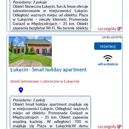
Posiadamy: 3 pokoje
Obiekt Słoneczna Łukęcin, Sun & Snow oferuje
zakwaterowanie w miejscowości Łukęcin.
Odległość ważnych miejsc od obiektu: Plaża
w Łukęcinie – niecały kilometr, Promenada
Gwiazd w Międzyzdrojach – 35 km. Obiekt
zapewnia bezpłatne Wi-Fi. Na terenie obiektu
szczegóły
dostępny jest też prywatny parking.Na
miejscu znajduje się telewizor z płaskim
[ID BG.6257079]
ekranem oraz prywatna łazienka z
prysznicem i suszarką do włosów. Aneks
rezerwuj
kuchenny wyposażono w lodówkę, zmywarkę
oraz płytę kuchenną. We wszystkich opcjach
zakwaterowania znajduje się część
wypoczynkowa i jadalnia.Doba hotelowa od ...
wifi w obiekcie
Łukęcin
-
Small holiday apartment
domki letniskowe i całoroczne
w
Łukęcinie
Posiadamy: 1 pokój
Obiekt Small holiday apartment znajduje się
w miejscowości Łukęcin. Odległość ważnych
miejsc od obiektu: Promenada Gwiazd w
Międzyzdrojach – 35 km. Obiekt zapewnia
wspólną kuchnię. W odległości 700 m
znajduje się Plaża w Łukęcinie.W domu
szczegóły