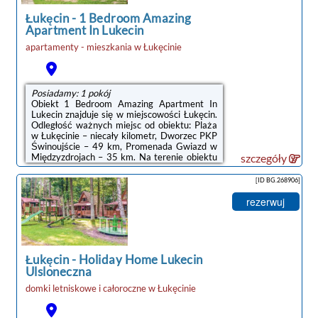
require an extra charge and should be
ordered ...
Łukęcin
-
1 Bedroom Amazing
Apartment In Lukecin
apartamenty - mieszkania
w
Łukęcinie
noclegi Łukęcin
Posiadamy: 1 pokój
Obiekt 1 Bedroom Amazing Apartment In
Lukecin znajduje się w miejscowości Łukęcin.
Odległość ważnych miejsc od obiektu: Plaża
w Łukęcinie – niecały kilometr, Dworzec PKP
Świnoujście – 49 km, Promenada Gwiazd w
Międzyzdrojach – 35 km. Na terenie obiektu
szczegóły
dostępny jest prywatny parking.W
apartamencie z 1 sypialnią zapewniono salon
[ID BG.268906]
z telewizorem z płaskim ekranem, kuchnię z
pełnym wyposażeniem, w tym lodówką i płytą
rezerwuj
kuchenną, a także łazienkę (1) z
prysznicem.Odległość ważnych miejsc od
obiektu: Klub golfowy Amber Baltic – 23 km,
Punkt widokowy Gosań – 30 ...
Łukęcin
-
Holiday Home Lukecin
Ulsloneczna
domki letniskowe i całoroczne
w
Łukęcinie