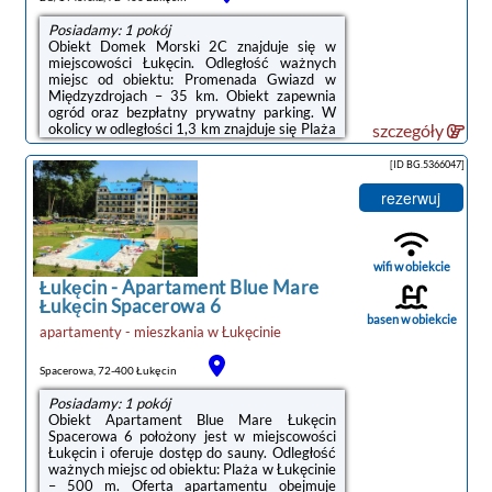
Posiadamy: 1 pokój
Obiekt Domek Morski 2C znajduje się w
miejscowości Łukęcin. Odległość ważnych
miejsc od obiektu: Promenada Gwiazd w
Międzyzdrojach – 35 km. Obiekt zapewnia
ogród oraz bezpłatny prywatny parking. W
okolicy w odległości 1,3 km znajduje się Plaża
szczegóły
w Łukęcinie.W domu wakacyjnym
zapewniono taras, kilka sypialni (2), salon z
[ID BG.5366047]
telewizorem z płaskim ekranem, aneks
kuchenny ze standardowym wyposażeniem,
rezerwuj
takim jak lodówka i płyta kuchenna, a także
łazienkę (1) z prysznicem. Goście mogą
podziwiać widok na ogród. W domu
wakacyjnym zapewniono ręczniki i
wifi w obiekcie
pościel.Doba hotelowa od ...
Łukęcin
-
Apartament Blue Mare
Łukęcin Spacerowa 6
basen w obiekcie
apartamenty - mieszkania
w
Łukęcinie
Spacerowa, 72-400 Łukęcin
Posiadamy: 1 pokój
Obiekt Apartament Blue Mare Łukęcin
Spacerowa 6 położony jest w miejscowości
Łukęcin i oferuje dostęp do sauny. Odległość
ważnych miejsc od obiektu: Plaża w Łukęcinie
– 500 m. Oferta apartamentu obejmuje