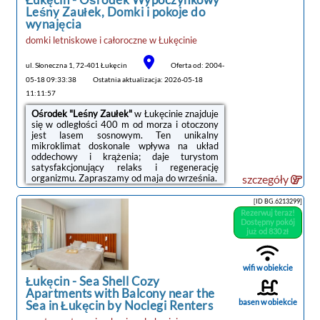
Leśny Zaułek, Domki i pokoje do
Taras do wypoczynku
noclegi Łukęcin
wynajęcia
-40 m2, ratanowe meble ogrodowe, parasol,
tanie noclegi
grill,
domki letniskowe i całoroczne
w
Łukęcinie
Miejsce postojowe
na jeden samochód
ul. Słoneczna 1, 72-401 Łukęcin
Oferta od: 2004-
osobowy.
05-18 09:33:38
Ostatnia aktualizacja: 2026-05-18
Obiekt jest czynny całorocznie,
ogrzewanie
11:11:57
elektryczne, kominek, w łazience ogrzewanie
podłogowe
.
Ośrodek "Leśny Zaułek"
w Łukęcinie znajduje
się w odległości 400 m od morza i otoczony
Całkowity zakaz palenia papierosów w
jest lasem sosnowym. Ten unikalny
domku.
mikroklimat doskonale wpływa na układ
oddechowy i krążenia; daje turystom
W okresie sezonu minimalny okres pobytu
satysfakcjonujący relaks i regenerację
wynosi 7 dni.
organizmu. Zapraszamy od maja do września.
szczegóły
Serdecznie zapraszamy na wczasy do
Oferujemy
kompleksowo wyposażone domki
[ID BG.6213299]
całorocznego domku nad morzem w
typu "BRDA" (5 osobowe), w których znajdują
Rezerwuj teraz!
Łukęcinie!
się 3 pokoje, kuchnia i łazienka.
Dostępny pokój
Polecamy domki bliźniacze typu "BRDA" (3
już od 830 zł
osobowe), w których znajduje się sypialnia,
pokój dzienny z aneksem kuchennym i
łazienka.
wifi w obiekcie
Dysponujemy również pokojami 2-os. z
Łukęcin
-
Sea Shell Cozy
łazienkami, przynależnymi tarasami oraz
Apartments with Balcony near the
możliwością korzystania ze wspólnej kuchni.
basen w obiekcie
Sea in Łukęcin by Noclegi Renters
Przed każdym z domków znajduje się
zadaszony taras.
Wszystkie domki
noclegi Łukęcin