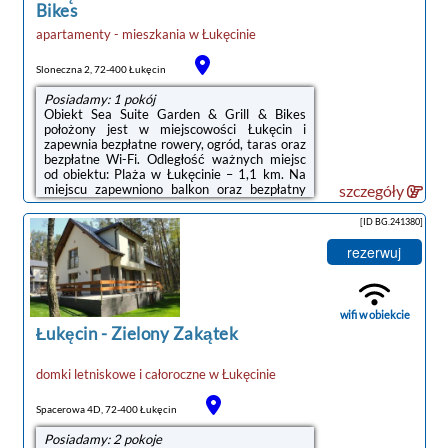
Bikes
apartamenty - mieszkania
w
Łukęcinie
noclegi Łukęcin
Sloneczna 2, 72-400 Łukęcin
Posiadamy: 1 pokój
Obiekt Sea Suite Garden & Grill & Bikes
położony jest w miejscowości Łukęcin i
zapewnia bezpłatne rowery, ogród, taras oraz
bezpłatne Wi-Fi. Odległość ważnych miejsc
od obiektu: Plaża w Łukęcinie – 1,1 km. Na
miejscu zapewniono balkon oraz bezpłatny
szczegóły
prywatny parking.Oferta apartamentu
obejmuje kilka sypialni (2), salon, kuchnię z
[ID BG.241380]
pełnym wyposażeniem, w tym lodówką i
ekspresem do kawy, a także łazienkę (1) z
rezerwuj
prysznicem oraz suszarką do włosów. W
apartamencie zapewniono ręczniki i
pościel.Na miejscu dostępny jest sprzęt do
grillowania, a w okolicy panują doskonałe ...
wifi w obiekcie
Łukęcin
-
Zielony Zakątek
domki letniskowe i całoroczne
w
Łukęcinie
Spacerowa 4D, 72-400 Łukęcin
Posiadamy: 2 pokoje