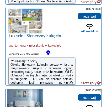
Międzyzdrojach – 35 km. Na terenie obiektu
szczegóły
dostępny jest prywatny parking.W domu
wakacyjnym z 2 sypialniami zapewniono
[ID BG.4240838]
salon z telewizorem z płaskim ekranem,
kuchnię z pełnym wyposażeniem, w tym
rezerwuj
lodówką i płytą kuchenną, a także łazienkę (1)
z prysznicem.Odległość ważnych miejsc od
obiektu: Klub golfowy Amber Baltic – 23 km,
Punkt widokowy Gosań – ...
wifi w obiekcie
Łukęcin
-
Słoneczny Łukęcin
apartamenty - mieszkania
w
Łukęcinie
Słoneczna 2, 72-400 Łukęcin
Posiadamy: 1 pokój
Obiekt Słoneczny Łukęcin położony jest w
miejscowości Łukęcin i zapewnia ogród,
prywatną plażę, taras oraz bezpłatne Wi-Fi.
Odległość ważnych miejsc od obiektu: Plaża
w Łukęcinie – 1,1 km. Na terenie obiektu
dostępny jest prywatny parking.W
szczegóły
apartamencie zapewniono konsolę do gier,
aneks kuchenny z lodówką, zmywarką i
[ID BG.4550610]
piekarnikiem, salon, jadalnię, kilka sypialni (2),
a także łazienkę (1) z wanną lub prysznicem.
rezerwuj
Goście mają do dyspozycji telewizor z płaskim
ekranem.Odległość ważnych miejsc od