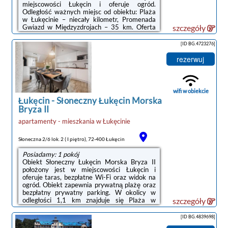
miejscowości Łukęcin i oferuje ogród.
Odległość ważnych miejsc od obiektu: Plaża
w Łukęcinie – niecały kilometr, Promenada
Gwiazd w Międzyzdrojach – 35 km. Oferta
szczegóły
domu wakacyjnego obejmuje bezpłatny
prywatny parking, całodobową recepcję oraz
[ID BG.4723276]
bezpłatne Wi-Fi.W domu wakacyjnym
zapewniono taras, kilka sypialni (2), salon,
rezerwuj
aneks kuchenny ze standardowym
wyposażeniem, a także kilka łazienek (2) z
prysznicem i wanną. Goście mogą podziwiać
widok na ogród. Wyposażenie obejmuje też
wifi w obiekcie
telewizor ...
Łukęcin
-
Słoneczny Łukęcin Morska
Bryza II
apartamenty - mieszkania
w
Łukęcinie
Słoneczna 2/6 lok. 2 ( I piętro), 72-400 Łukęcin
Posiadamy: 1 pokój
Obiekt Słoneczny Łukęcin Morska Bryza II
położony jest w miejscowości Łukęcin i
oferuje taras, bezpłatne Wi-Fi oraz widok na
ogród. Obiekt zapewnia prywatną plażę oraz
bezpłatny prywatny parking. W okolicy w
odległości 1,1 km znajduje się Plaża w
szczegóły
Łukęcinie.W apartamencie z 2 sypialniami
zapewniono salon z telewizorem z płaskim
[ID BG.4839698]
ekranem z dostępem do kanałów kablowych,