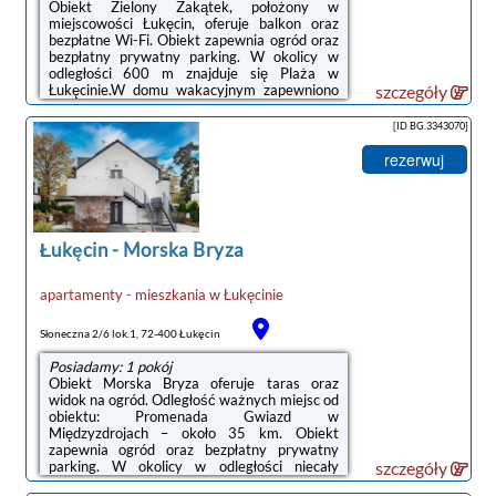
Obiekt Zielony Zakątek, położony w
miejscowości Łukęcin, oferuje balkon oraz
bezpłatne Wi-Fi. Obiekt zapewnia ogród oraz
bezpłatny prywatny parking. W okolicy w
odległości 600 m znajduje się Plaża w
Łukęcinie.W domu wakacyjnym zapewniono
szczegóły
taras, kilka sypialni (2), salon, kuchnię ze
standardowym wyposażeniem, a także kilka
[ID BG.3343070]
łazienek (2) z bidetem i prysznicem. Goście
mogą podziwiać widok na ogród.
rezerwuj
Wyposażenie obejmuje też telewizor z
płaskim ekranem z dostępem do kanałów
satelitarnych. W domu wakacyjnym
zapewniono ręczniki i pościel.Na terenie
obiektu Zielony Zakątek ...
Łukęcin
-
Morska Bryza
apartamenty - mieszkania
w
Łukęcinie
Słoneczna 2/6 lok.1, 72-400 Łukęcin
Posiadamy: 1 pokój
Obiekt Morska Bryza oferuje taras oraz
widok na ogród. Odległość ważnych miejsc od
obiektu: Promenada Gwiazd w
Międzyzdrojach – około 35 km. Obiekt
zapewnia ogród oraz bezpłatny prywatny
parking. W okolicy w odległości niecały
szczegóły
kilometr znajduje się Plaża w