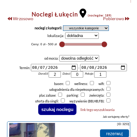
Noclegi Łukęcin
(noclegów: 189)
Wrzosowo
Pobierowo
noclegi z kategorii
:
lokalizacja:
od morza:
Termin:
-
Dorośli:
Dzieci:
Pokoje:
basen:
wellness:
wifi:
udogodnienia dla niepełnosprawnych:
plac zabaw:
parking:
zwierzęta:
oferta dla singli:
wyżywienie (BB,HB,FB):
link tego wyszukiwania
Jak sortujemy oferty?
[ID: 3253]
rezerwuj