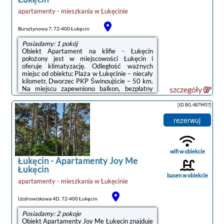
apartamenty - mieszkania
w
Łukęcinie
Bursztynowa 7, 72-400 Łukęcin
Posiadamy: 1 pokój
Obiekt Apartament na klifie - Łukęcin
położony jest w miejscowości Łukęcin i
oferuje klimatyzację. Odległość ważnych
miejsc od obiektu: Plaża w Łukęcinie – niecały
kilometr, Dworzec PKP Świnoujście – 50 km.
Na miejscu zapewniono balkon, bezpłatny
szczegóły
prywatny parking oraz bezpłatne Wi-Fi.W
apartamencie zapewniono taras, sypialnię (1),
[ID BG.4879457]
salon z telewizorem z płaskim ekranem,
kuchnię ze standardowym wyposażeniem,
rezerwuj
takim jak lodówka i zmywarka, a także
łazienkę (1) z prysznicem. Goście mogą
podziwiać widok na miasto. W apartamencie
zapewniono ręczniki i pościel.Odległość ...
wifi w obiekcie
Łukęcin
-
Apartamenty Joy Me
Łukęcin
basen w obiekcie
apartamenty - mieszkania
w
Łukęcinie
Uzdrowiskowa 4D, 72-400 Łukęcin
Posiadamy: 2 pokoje
Obiekt Apartamenty Joy Me Łukęcin znajduje