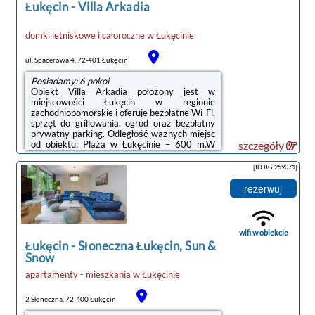
Łukęcin
-
Villa Arkadia
domki letniskowe i całoroczne
w
Łukęcinie
ul. Spacerowa 4, 72-401 Łukęcin
Posiadamy: 6 pokoi
Obiekt Villa Arkadia położony jest w
miejscowości Łukęcin w regionie
zachodniopomorskie i oferuje bezpłatne Wi-Fi,
sprzęt do grillowania, ogród oraz bezpłatny
prywatny parking. Odległość ważnych miejsc
od obiektu: Plaża w Łukęcinie – 600 m.W
szczegóły
niektórych opcjach zakwaterowania znajduje
się także aneks kuchenny z lodówką,
[ID BG.259071]
zmywarką i piekarnikiem.Na miejscu
dostępny jest taras, a w okolicy panują
rezerwuj
doskonałe warunki do uprawiania trekkingu
oraz jazdy na rowerze.Odległość ważnych
miejsc od obiektu: Promenada Gwiazd w
Międzyzdrojach – 35 km.Doba hotelowa od
wifi w obiekcie
godziny 15:00 ...
Łukęcin
-
Słoneczna Łukęcin, Sun &
Snow
apartamenty - mieszkania
w
Łukęcinie
2 Słoneczna, 72-400 Łukęcin