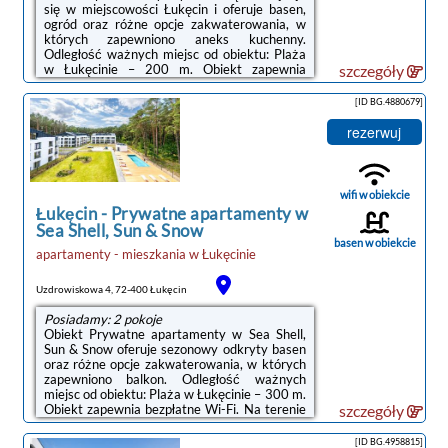
się w miejscowości Łukęcin i oferuje basen,
ogród oraz różne opcje zakwaterowania, w
których zapewniono aneks kuchenny.
Odległość ważnych miejsc od obiektu: Plaża
w Łukęcinie – 200 m. Obiekt zapewnia
szczegóły
bezpłatne Wi-Fi. Na terenie obiektu dostępny
jest też prywatny parking.Wyposażenie
[ID BG.4880679]
wszystkich opcji zakwaterowania obejmuje
klimatyzację i telewizor z płaskim ekranem.
rezerwuj
Do dyspozycji Gości jest też taras oraz
prywatna łazienka z prysznicem i suszarką do
włosów. Wyposażenie obejmuje również
lodówkę, zmywarkę, mikrofalówkę, ...
wifi w obiekcie
Łukęcin
-
Prywatne apartamenty w
Sea Shell, Sun & Snow
basen w obiekcie
apartamenty - mieszkania
w
Łukęcinie
Uzdrowiskowa 4, 72-400 Łukęcin
Posiadamy: 2 pokoje
Obiekt Prywatne apartamenty w Sea Shell,
Sun & Snow oferuje sezonowy odkryty basen
oraz różne opcje zakwaterowania, w których
zapewniono balkon. Odległość ważnych
miejsc od obiektu: Plaża w Łukęcinie – 300 m.
Obiekt zapewnia bezpłatne Wi-Fi. Na terenie
szczegóły
obiektu dostępny jest też prywatny
parking.Na miejscu znajduje się telewizor z
[ID BG.4958815]