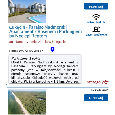
płaskim ekranem oraz prywatna łazienka z
prysznicem i suszarką do włosów. Aneks
rezerwuj
kuchenny wyposażono w lodówkę, zmywarkę
oraz płytę kuchenną.Odległość ważnych
miejsc od obiektu: Promenada Gwiazd w
Międzyzdrojach – 35 km.Doba hotelowa od ...
wifi w obiekcie
Łukęcin
-
Paraiso Nadmorski
Apartament z Basenem i Parkingiem
basen w obiekcie
by Noclegi Renters
apartamenty - mieszkania
w
Łukęcinie
Morska, 10A, 72-400 Łukęcin
Posiadamy: 1 pokój
Obiekt Paraiso Nadmorski Apartament z
Basenem i Parkingiem by Noclegi Renters
położony jest w miejscowości Łukęcin i
oferuje sezonowy odkryty basen oraz
klimatyzację. Odległość ważnych miejsc od
obiektu: Plaża w Łukęcinie – 1,1 km, Dworzec
szczegóły
PKP Świnoujście – 50 km. Oferta
apartamentu obejmuje bezpłatny prywatny
[ID BG.5013927]
parking, całodobową recepcję oraz bezpłatne
Wi-Fi.Oferta apartamentu obejmuje sypialnię
rezerwuj
(1), salon, aneks kuchenny z pełnym
wyposażeniem, w tym lodówką i ekspresem
do kawy, a także łazienkę (1) z prysznicem
oraz bezpłatnym zestawem kosmetyków. W