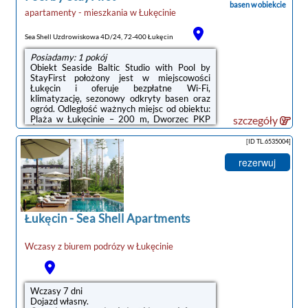
basen w obiekcie
apartamenty - mieszkania
w
Łukęcinie
Sea Shell Uzdrowiskowa 4D/24, 72-400 Łukęcin
Posiadamy: 1 pokój
Obiekt Seaside Baltic Studio with Pool by
StayFirst położony jest w miejscowości
Łukęcin i oferuje bezpłatne Wi-Fi,
klimatyzację, sezonowy odkryty basen oraz
ogród. Odległość ważnych miejsc od obiektu:
Plaża w Łukęcinie – 200 m, Dworzec PKP
szczegóły
Świnoujście – 50 km. Na terenie obiektu
dostępny jest prywatny parking.W
[ID TL.6535004]
apartamencie zapewniono aneks kuchenny z
lodówką, płytą kuchenną i czajnikiem. W
rezerwuj
apartamencie zapewniono ręczniki i
pościel.Obiekt Seaside Baltic Studio with Pool
by StayFirst oferuje plac zabaw.Odległość
ważnych miejsc od obiektu: Promenada
Gwiazd w Międzyzdrojach ...
Łukęcin
-
Sea Shell Apartments
Wczasy z biurem podrózy w
Łukęcinie
Wczasy 7 dni
Dojazd własny.