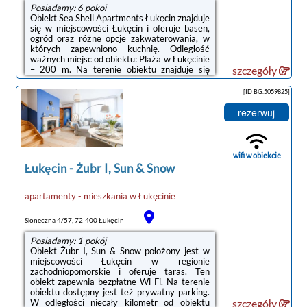
Posiadamy: 6 pokoi
Obiekt Sea Shell Apartments Łukęcin znajduje
się w miejscowości Łukęcin i oferuje basen,
ogród oraz różne opcje zakwaterowania, w
których zapewniono kuchnię. Odległość
ważnych miejsc od obiektu: Plaża w Łukęcinie
– 200 m. Na terenie obiektu znajduje się
szczegóły
prywatny parking.Wyposażenie wszystkich
opcji zakwaterowania obejmuje klimatyzację i
[ID BG.5059825]
telewizor z płaskim ekranem. Do dyspozycji
Gości jest też balkon oraz prywatna łazienka
rezerwuj
z prysznicem i bezpłatnym zestawem
kosmetyków. Wyposażenie obejmuje również
lodówkę, zmywarkę, ekspres do kawy i
czajnik.Odległość ważnych ...
wifi w obiekcie
Łukęcin
-
Żubr I, Sun & Snow
apartamenty - mieszkania
w
Łukęcinie
Słoneczna 4/57, 72-400 Łukęcin
Posiadamy: 1 pokój
Obiekt Żubr I, Sun & Snow położony jest w
miejscowości Łukęcin w regionie
zachodniopomorskie i oferuje taras. Ten
obiekt zapewnia bezpłatne Wi-Fi. Na terenie
obiektu dostępny jest też prywatny parking.
W odległości niecały kilometr od obiektu
szczegóły