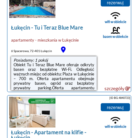
a także kuchnię z pełnym wyposażeniem, w
rezerwuj
tym lodówką.Odległość ważnych miejsc od
obiektu: Promenada Gwiazd w
Międzyzdrojach – 35 km.Doba hotelowa od
godziny 16:00 do 11:00.W obiekcie
wifi w obiekcie
obowiązuje ...
Łukęcin
-
Tu i Teraz Blue Mare
basen w obiekcie
noclegi Łukęcin
apartamenty - mieszkania
w
Łukęcinie
6 Spacerowa, 72-401 Łukęcin
Posiadamy: 1 pokój
Obiekt Tu i Teraz Blue Mare oferuje odkryty
basen oraz bezpłatne Wi-Fi. Odległość
ważnych miejsc od obiektu: Plaża w Łukęcinie
– 700 m. Oferta apartamentu obejmuje
prywatny basen, ogród oraz bezpłatny
prywatny parking.Oferta apartamentu
szczegóły
obejmuje kilka sypialni (2), salon, aneks
kuchenny z pełnym wyposażeniem, w tym
[ID BG.4840723]
lodówką i czajnikiem, a także łazienkę (1) z
prysznicem oraz suszarką do włosów. Goście
rezerwuj
mają do dyspozycji telewizor z płaskim
ekranem.Odległość ważnych miejsc od
obiektu: Promenada Gwiazd w
Międzyzdrojach – 35 km.Doba hotelowa od
wifi w obiekcie
godziny 16:00 do 10:00.W ...
Łukęcin
-
Apartament na klifie -
Łukęcin