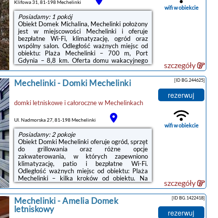
Marina II oferuje wypożyczalnię rowerów. W
Klifowa 31, 81-198 Mechelinki
okolicy ...
wifi w obiekcie
Posiadamy: 1 pokój
Obiekt Domek Michalina, Mechelinki położony
jest w miejscowości Mechelinki i oferuje
bezpłatne Wi-Fi, klimatyzację, ogród oraz
wspólny salon. Odległość ważnych miejsc od
obiektu: Plaża Mechelinki – 700 m, Port
Gdynia – 8,8 km. Oferta domu wakacyjnego
szczegóły
obejmuje bezpłatny prywatny parking oraz
wspólną kuchnię.W domu wakacyjnym
[ID BG.244625]
Mechelinki
-
Domki Mechelinki
zapewniono taras, kilka sypialni (2), salon z
telewizorem z płaskim ekranem, kuchnię ze
rezerwuj
standardowym wyposażeniem, takim jak
domki letniskowe i całoroczne
w
Mechelinkach
lodówka i mikrofalówka, a także łazienkę (1) z
prysznicem. Goście mogą podziwiać widok na
morze. W domu wakacyjnym zapewniono ...
Ul. Nadmorska 27, 81-198 Mechelinki
wifi w obiekcie
Posiadamy: 2 pokoje
Obiekt Domki Mechelinki oferuje ogród, sprzęt
do grillowania oraz różne opcje
zakwaterowania, w których zapewniono
klimatyzację, patio i bezpłatne Wi-Fi.
Odległość ważnych miejsc od obiektu: Plaża
Mechelinki – kilka kroków od obiektu. Na
szczegóły
terenie obiektu dostępny jest prywatny
parking.Każda opcja zakwaterowania ma
[ID BG.1422418]
Mechelinki
-
Amelia Domek
taras i wyposażona jest w telewizor z płaskim
ekranem oraz pralkę. We wszystkich opcjach
letniskowy
rezerwuj
znajduje się kuchnia z pełnym wyposażeniem,