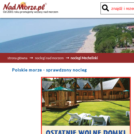
Od 2001 roku promujemy wczasy nad morzem
strona główna
noclegi nad morzem
noclegi Mechelinki
Polskie morze
- sprawdzony nocleg