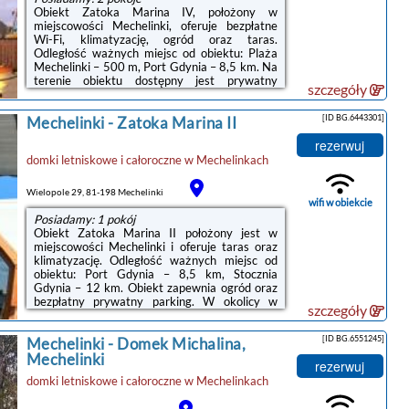
Obiekt Zatoka Marina IV, położony w
miejscowości Mechelinki, oferuje bezpłatne
Wi-Fi, klimatyzację, ogród oraz taras.
Odległość ważnych miejsc od obiektu: Plaża
Mechelinki – 500 m, Port Gdynia – 8,5 km. Na
terenie obiektu dostępny jest prywatny
szczegóły
parking.Oferta domu wakacyjnego obejmuje
sypialnię (1), łazienkę (1) oraz salon. Goście
[ID BG.6443301]
Mechelinki
-
Zatoka Marina II
mają do dyspozycji telewizor z płaskim
ekranem.Odległość ważnych miejsc od
rezerwuj
obiektu: Stocznia Gdynia – 12 km, Dworzec
domki letniskowe i całoroczne
w
Mechelinkach
PKP Gdynia Główna – 12 km. Lotnisko
Lotnisko Gdańsk-Rębiechowo znajduje się 32
km od obiektu.Doba hotelowa od godziny ...
Wielopole 29, 81-198 Mechelinki
wifi w obiekcie
Posiadamy: 1 pokój
Obiekt Zatoka Marina II położony jest w
miejscowości Mechelinki i oferuje taras oraz
klimatyzację. Odległość ważnych miejsc od
obiektu: Port Gdynia – 8,5 km, Stocznia
Gdynia – 12 km. Obiekt zapewnia ogród oraz
bezpłatny prywatny parking. W okolicy w
szczegóły
odległości 500 m znajduje się Plaża
Mechelinki.W domu wakacyjnym z 1 sypialnią
[ID BG.6551245]
Mechelinki
-
Domek Michalina,
zapewniono bezpłatne Wi-Fi, telewizor z
płaskim ekranem z dostępem do kanałów
Mechelinki
rezerwuj
satelitarnych oraz kuchnię z lodówką i
domki letniskowe i całoroczne
w
Mechelinkach
mikrofalówką. W domu wakacyjnym
zapewniono ręczniki i pościel.Obiekt Zatoka