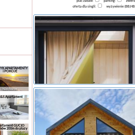
plac zabaw:
parking:
zwier
oferta dla singli:
wyżywienie (BB,HB
YK APARTAMENTY
i POKOJE
Niechorze
&S Apartament
Świnoujście
artament GUCIO
nów 200m do plaży