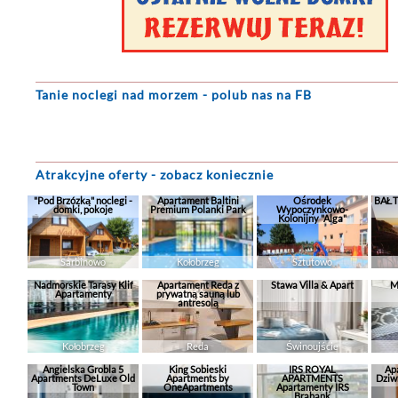
Tanie noclegi
nad morzem - polub nas na FB
Atrakcyjne oferty - zobacz koniecznie
"Pod Brzózką" noclegi -
Apartament Baltini
Ośrodek
BAŁT
domki, pokoje
Premium Polanki Park
Wypoczynkowo-
Kolonijny "Alga"
Sarbinowo
Kołobrzeg
Sztutowo
Nadmorskie Tarasy Klif
Apartament Reda z
Stawa Villa & Apart
M
Apartamenty
prywatną sauną lub
antresolą
Kołobrzeg
Reda
Świnoujście
Angielska Grobla 5
King Sobieski
IRS ROYAL
Ap
Apartments DeLuxe Old
Apartments by
APARTMENTS
Dziw
Town
OneApartments
Apartamenty IRS
Brabank