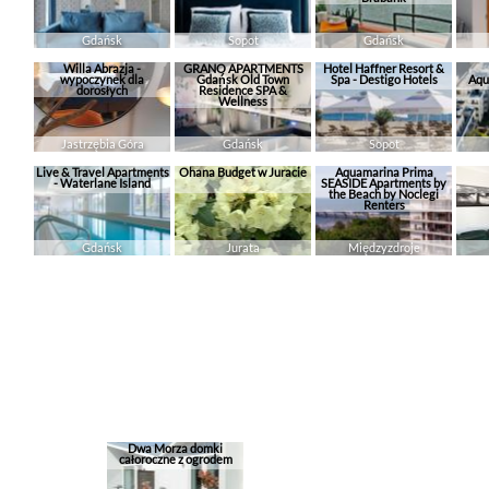
Gdańsk
Sopot
Gdańsk
Willa Abrazja -
GRANO APARTMENTS
Hotel Haffner Resort &
wypoczynek dla
Gdańsk Old Town
Spa - Destigo Hotels
Aqu
dorosłych
Residence SPA &
Wellness
Jastrzębia Góra
Gdańsk
Sopot
Live & Travel Apartments
Ohana Budget w Juracie
Aquamarina Prima
- Waterlane Island
SEASIDE Apartments by
the Beach by Noclegi
Renters
Gdańsk
Jurata
Międzyzdroje
Dwa Morza domki
całoroczne z ogrodem