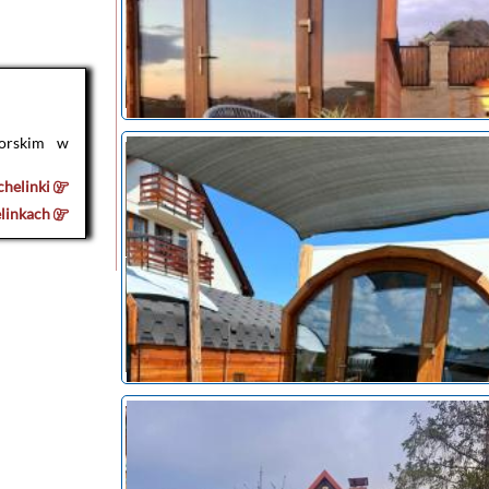
morskim w
helinki
linkach