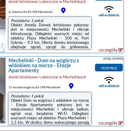
domki letniskowe i całoroczne
w
Mechelinkach
w tym lodówką, jak również część
wypoczynkowa z rozkładaną sofą oraz
prywatna łazienka z prysznicem i suszarką do
ul. Szkolna 44, 81-198 Mechelinki
włosów. ...
wifi w obiekcie
Posiadamy: 1 pokój
Obiekt Amelia Domek letniskowy położony
jest w miejscowości Mechelinki i oferuje
klimatyzację. Odległość ważnych miejsc od
obiektu: Plaża Mechelinki – 500 m, Port
Gdynia – 9,3 km. Oferta domku letniskowego
obejmuje ogród, sprzęt do grillowania,
szczegóły
bezpłatne Wi-Fi oraz bezpłatny prywatny
parking.W domku letniskowym zapewniono
[ID BG.3174976]
Mechelinki
-
Dom na wzgórzu z
taras, kilka sypialni (2), salon z telewizorem z
płaskim ekranem, kuchnię ze standardowym
widokiem na morze - Etezje
rezerwuj
wyposażeniem, takim jak lodówka i
Apartamenty
zmywarka, a także łazienkę (1) z prysznicem.
domki letniskowe i całoroczne
w
Mechelinkach
Goście mogą podziwiać widok na ogród. W
domku letniskowym zapewniono ręczniki i ...
wifi w obiekcie
17 morskie wzgórze, 81-198 Mechelinki
Posiadamy: 1 pokój
Obiekt Dom na wzgórzu z widokiem na morze
- Etezje Apartamenty położony jest w
miejscowości Mechelinki i oferuje balkon,
ogród oraz bezpłatne Wi-Fi. Odległość
ważnych miejsc od obiektu: Plaża Mechelinki –
1,3 km. W okolicy domu wakacyjnego panują
szczegóły
doskonałe warunki do uprawiania trekkingu i
wędkarstwa, dostępny jest także bezpłatny