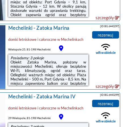
miejsc od obiektu: Port Gdynia – 9,1 km,
Stocznia Gdynia – 12 km. W okolicy panują
doskonałe warunki do uprawiania trekkingu.
Obiekt zapewnia ogród oraz bezpłatny
szczegóły
prywatny parking. W okolicy w odległości
niecały kilometr znajduje się Plaża
[ID BG.6443297]
Mechelinki
-
Zatoka Marina
Mechelinki.W domu wakacyjnym z 2
sypialniami zapewniono salon z telewizorem z
rezerwuj
płaskim ekranem, aneks kuchenny z pełnym
domki letniskowe i całoroczne
w
Mechelinkach
wyposażeniem, w tym lodówką i płytą
kuchenną, a także łazienkę (1) z prysznicem.
W domu wakacyjnym zapewniono ręczniki i
Wielopole 25, 81-198 Mechelinki
pościel.Na ...
wifi w obiekcie
Posiadamy: 3 pokoje
Obiekt Zatoka Marina, położony w
miejscowości Mechelinki, oferuje bezpłatne
Wi-Fi, klimatyzację, ogród oraz taras.
Odległość ważnych miejsc od obiektu: Plaża
Mechelinki – 500 m, Port Gdynia – 8,5 km. Na
miejscu zapewniono balkon oraz bezpłatny
szczegóły
prywatny parking.W domu wakacyjnym z 2
sypialniami zapewniono salon z telewizorem z
[ID BG.6443299]
Mechelinki
-
Zatoka Marina IV
płaskim ekranem z dostępem do kanałów
satelitarnych, kuchnię z pełnym
rezerwuj
wyposażeniem, w tym lodówką i płytą
domki letniskowe i całoroczne
w
Mechelinkach
kuchenną, a także łazienkę (1) z prysznicem.
W domu wakacyjnym zapewniono ręczniki i
pościel.Obiekt dysponuje placem zabaw. Na
29 Wielopole, 81-198 Mechelinki
terenie ...
wifi w obiekcie
Posiadamy: 2 pokoje