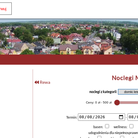
Noclegi 
Rewa
noclegi z kategorii
:
Termin:
-
basen:
wellness:
udogodnienia dla niepełnospraw