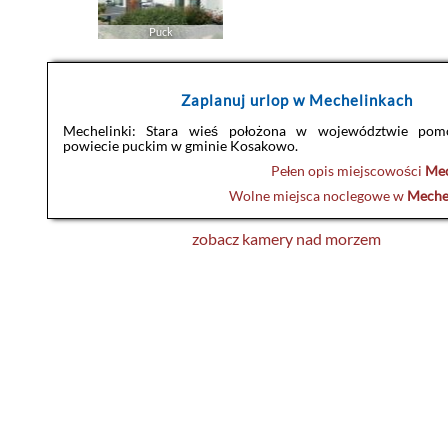
Puck
Zaplanuj urlop w Mechelinkach
Mechelinki: Stara wieś położona w województwie po
powiecie puckim w gminie Kosakowo.
Pełen opis miejscowości
Mec
Wolne miejsca noclegowe w
Meche
zobacz kamery nad morzem