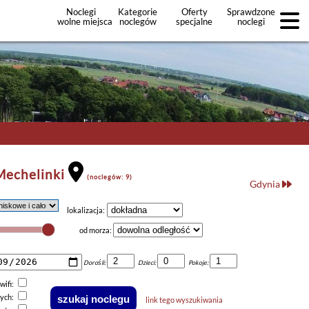
Noclegi
Kategorie
Oferty
Sprawdzone
wolne miejsca
noclegów
specjalne
noclegi
noclegów
+Dodaj
ofertę
Mechelinki
(noclegów: 9)
Gdynia
lokalizacja:
od morza:
Dorośli:
Dzieci:
Pokoje:
wifi:
nych:
link tego wyszukiwania