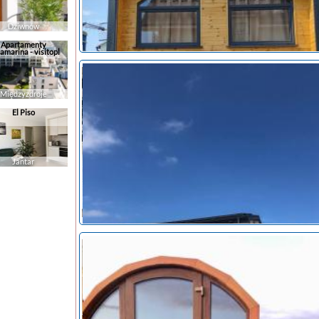
Dziwnów
Apartamenty
amarina - visitopl
Międzyzdroje
El Piso
noclegi Mechelinki
Jantar