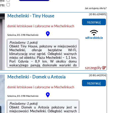
zęta:
,FB):
Jak sortujemy oferty?
[ID BG.6294895]
Mechelinki
-
Tiny House
rezerwuj
domki letniskowe i całoroczne
w
Mechelinkach
Szkolna, 81-198 Mechelinki
wifi w obiekcie
Posiadamy: 1 pokój
Obiekt Tiny House, położony w miejscowości
Mechelinki, oferuje bezpłatne Wi-Fi,
klimatyzację oraz ogród. Odległość ważnych
miejsc od obiektu: Plaża Mechelinki – 1,1 km,
Port Gdynia – 8,9 km. W okolicy domu
wakacyjnego panują doskonałe warunki do
szczegóły
uprawiania trekkingu i jazdy na rowerze,
dostępny jest także bezpłatny prywatny
[ID BG.6422914]
Mechelinki
-
Domek u Antosia
parking.W domu wakacyjnym zapewniono
taras, sypialnię (1), salon z telewizorem z
rezerwuj
płaskim ekranem, kuchnię ze standardowym
domki letniskowe i całoroczne
w
Mechelinkach
wyposażeniem, takim jak lodówka i
zmywarka, a także łazienkę (1) z prysznicem.
Goście mogą podziwiać widok na ogród. W
Szkolna, 81-198 Mechelinki
domu ...
Posiadamy: 1 pokój
Obiekt Domek u Antosia położony jest w
miejscowości Mechelinki. Odległość ważnych