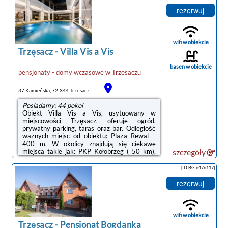
Gosań ( 40 km). Obiekt jest idealnym
wyborem dla niepalących. Odległość ważnych
rezerwuj
miejsc od obiektu: Promenada Gwiazd w
Międzyzdrojach – 44 km.Każdy pokój w
obiekcie wyposażono w szafę i telewizor z
płaskim ekranem. W każdym pokoju znajduje
wifi w obiekcie
się czajnik oraz ...
Trzęsacz
-
Villa Vis a Vis
basen w obiekcie
pensjonaty - domy wczasowe
w
Trzęsaczu
noclegi Trzęsacz
37 Kamieńska, 72-344 Trzęsacz
Posiadamy: 44 pokoi
Obiekt Villa Vis a Vis, usytuowany w
miejscowości Trzęsacz, oferuje ogród,
prywatny parking, taras oraz bar. Odległość
ważnych miejsc od obiektu: Plaża Rewal –
400 m. W okolicy znajdują się ciekawe
miejsca takie jak: PKP Kołobrzeg ( 50 km),
szczegóły
Promenada Gwiazd w Międzyzdrojach ( 44
km), Klub golfowy Amber Baltic ( 32 km).
[ID BG.6476117]
Goście mogą korzystać z krytego basenu,
centrum fitness, sauny i wanny z
rezerwuj
hydromasażem.W każdej opcji
zakwaterowania w obiekcie znajduje się
biurko, telewizor z płaskim ekranem oraz
prywatna łazienka. Pościel i ręczniki są
wifi w obiekcie
zapewnione. We wszystkich pokojach ...
Trzęsacz
-
Pensjonat Bogdanka