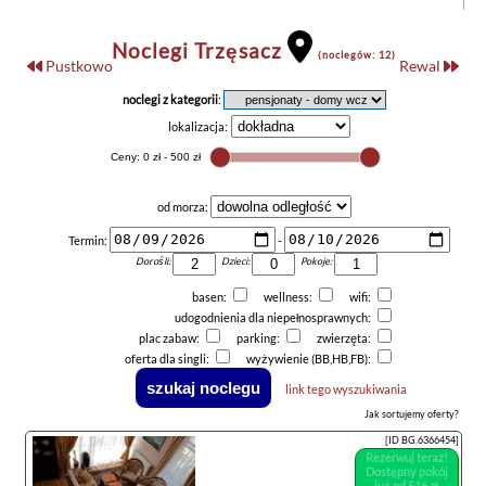
Noclegi Trzęsacz
(noclegów: 12)
Pustkowo
Rewal
noclegi z kategorii
:
lokalizacja:
od morza:
Termin:
-
Dorośli:
Dzieci:
Pokoje:
basen:
wellness:
wifi:
udogodnienia dla niepełnosprawnych:
plac zabaw:
parking:
zwierzęta:
oferta dla singli:
wyżywienie (BB,HB,FB):
link tego wyszukiwania
Jak sortujemy oferty?
[ID BG.6366454]
Rezerwuj teraz!
Dostępny pokój
już od 516 zł