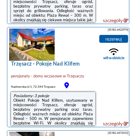
miejscowości Trzęsacz, oferuje ogród,
bezpłatny prywatny parking, taras oraz
sprzęt do grillowania. Odległość ważnych
miejsc od obiektu: Plaża Rewal – 300 m. W
okolicy znajdują się ciekawe miejsca takie jak:
szczegóły
PKP Kołobrzeg ( 50 km), Promenada Gwiazd
w Międzyzdrojach ( 44 km), Klub golfowy
[ID BG.6422974]
Amber Baltic ( 32 km). Dla Gości zapewniono
takie udogodnienia, jak wspólna kuchnia i
rezerwuj
obsługa pokoju. Personel służy także pomocą
w przechowaniu bagażu.W każdym pokoju w
obiekcie znajduje się biurko, telewizor z
płaskim ekranem oraz prywatna łazienka. ...
wifi w obiekcie
Trzęsacz
-
Pokoje Nad Klifem
pensjonaty - domy wczasowe
w
Trzęsaczu
Nadmorska 6/1, 72-344 Trzęsacz
Posiadamy: 3 pokoje
Obiekt Pokoje Nad Klifem, usytuowany w
miejscowości Trzęsacz, oferuje ogród,
bezpłatny prywatny parking oraz taras.
Odległość ważnych miejsc od obiektu: Plaża
Rewal – 500 m. W pensjonacie zapewniono
bezpłatne Wi-Fi. W okolicy znajdują się
szczegóły
ciekawe miejsca takie jak: Klub golfowy
Amber Baltic ( 32 km), Punkt widokowy
[ID BG.6472415]