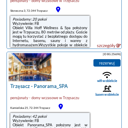
pensjonaty - domy wczasowe
w
Trzęsaczu
Słoneczna 3, 72-344 Trzęsacz
Posiadamy: 20 pokoi
Wyżywienie: FB
Obiekt Villa Hoff Wellness & Spa położony
jest w Trzęsaczu, 80 metrów od plaży. Goście
mogą tu korzystać z bezpłatnego dostępu do
Internetu, basenu, sauny i wanny z
hydromasażem.Wszystkie pokoje w obiekcie
szczegóły
Villa Hoff są jasne i przestronne. Każdy z nich
wyposażony został w sejf, minibar i telewizor
[ID BG.256696]
z dostępem do kanałów satelitarnych. We
wszystkich pokojach znajduje się także
rezerwuj
miejsce do pracy oraz nowoczesna łazienka z
prysznicem i suszarką do włosów. Niektóre
pokoje dysponują ponadto
balkonem.Śniadanie w formie bufetu
wifi w obiekcie
serwowane jest codziennie rano w restauracji,
Trzęsacz
-
Panorama_SPA
która ...
basen w obiekcie
pensjonaty - domy wczasowe
w
Trzęsaczu
Kamieńska 25, 72-344 Trzęsacz
Posiadamy: 42 pokoi
Wyżywienie: FB
Obiekt Panorama_SPA położony jest w