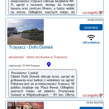
miejscowości Trzęsacz i oferuje bezpłatne Wi-
Fi, ogród z tarasem, dostęp do krytego
basenu oraz centrum fitness, a także widok
na morze. Odległość ważnych miejsc od
szczegóły
obiektu: Plaża Rewal – 500 m, PKP Kołobrzeg
– 50 km. Na terenie obiektu znajduje się
[ID BG.251221]
prywatny parking.Do dyspozycji Gości jest w
pełni wyposażona prywatna łazienka z
rezerwuj
prysznicem i suszarką do włosów.Na miejscu
serwowane jest śniadanie w formie
bufetu.Obiekt Panorama_SPA oferuje wannę z
hydromasażem.W obiekcie Goście mogą grać
wifi w obiekcie
w bilard. Okolica cieszy się popularnością ...
Trzęsacz
-
Dofu Domek
pensjonaty - domy wczasowe
w
Trzęsaczu
Łąkowa 6b, 72-344 Trzęsacz
Posiadamy: 1 pokój
Obiekt Dofu Domek oferuje taras, sprzęt do
grillowania oraz balkon z widokiem na ogród.
Położony jest on w miejscowości Trzęsacz. W
pobliżu znajduje się: Plaża Rewal. Odległość
ważnych miejsc od obiektu: Promenada
Gwiazd w Międzyzdrojach – 44 km. Oferta
szczegóły
willi obejmuje bezpłatny prywatny parking,
wspólną kuchnię oraz bezpłatne Wi-Fi.W willi
[ID BG.5016729]
zapewniono odtwarzacz Blu-ray, kuchnię z