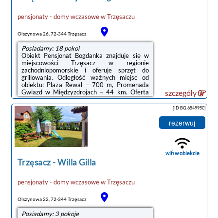
pensjonaty - domy wczasowe
w
Trzęsaczu
Olszynowa 26, 72-344 Trzęsacz
Posiadamy: 18 pokoi
Obiekt Pensjonat Bogdanka znajduje się w
miejscowości Trzęsacz w regionie
zachodniopomorskie i oferuje sprzęt do
grillowania. Odległość ważnych miejsc od
obiektu: Plaża Rewal – 700 m, Promenada
Gwiazd w Międzyzdrojach – 44 km. Oferta
szczegóły
obiektu obejmuje wspólną kuchnię oraz plac
zabaw. Na miejscu dostępny jest taras
[ID BG.6549950]
słoneczny oraz bezpłatny prywatny parking.
Goście mogą też korzystać z bezpłatnego
rezerwuj
WiFi.W każdym pokoju w obiekcie
zapewniono szafę, telewizor z płaskim
ekranem i prywatną łazienkę. W każdej opcji
zakwaterowania znajduje się czajnik oraz
wifi w obiekcie
prywatna łazienka ...
Trzęsacz
-
Willa Gilla
pensjonaty - domy wczasowe
w
Trzęsaczu
Olszynowa 22, 72-344 Trzęsacz
Posiadamy: 3 pokoje