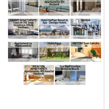
Apartamenty IRS
Brabank
Międzyzdroje
Gdańsk
Gdańsk
GRANO APARTMENTS
Hotel Haffner Resort &
Henryk
Gdańsk Old Town
Spa - Destigo Hotels
Residence SPA &
Wellness
Gdańsk
Sopot
Świnoujście
Apartament na
Hotel Rigga
H&T Old Town Szeroka
Warszawskiej
36
Gdynia
Władysławowo
Gdańsk
IRS ROYAL
Sea Shell Stadium
APARTMENTS
Brzeźno Beach
Apartamenty IRS Kwartał
Kamienic
Gdańsk
Gdańsk