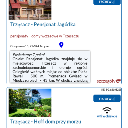
lodówką, zmywarką i mikrofalówką, salon,
rezerwuj
jadalnię, kilka sypialni (3), a także kilka
łazienek (2) z prysznicem. W willi zapewniono
ręczniki i pościel.Obiekt dysponuje placem
zabaw. Okolica ...
Trzęsacz
-
Pensjonat Jagódka
pensjonaty - domy wczasowe
w
Trzęsaczu
Olszynowa 15, 72-344 Trzęsacz
Posiadamy: 7 pokoi
Obiekt Pensjonat Jagódka znajduje się w
miejscowości Trzęsacz w regionie
zachodniopomorskie i oferuje ogród.
Odległość ważnych miejsc od obiektu: Plaża
Rewal – 500 m, Promenada Gwiazd w
Międzyzdrojach – 43 km. W okolicy znajdują
szczegóły
się ciekawe miejsca takie jak: Punkt
widokowy Gosań ( 40 km), Punkt widokowy
[ID BG.6266826]
Kawcza ( 42 km), Kościół św.Piotra Apostoła
( 44 km). Obiekt jest idealnym wyborem dla
rezerwuj
niepalących. Odległość ważnych miejsc od
obiektu: Klub golfowy Amber Baltic – 31
km.Każdy pokój w obiekcie wyposażono w
szafę i telewizor z płaskim ekranem. W
wifi w obiekcie
każdym pokoju ...
Trzęsacz
-
Hoff dom przy morzu