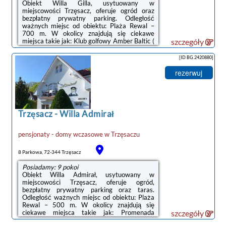
Obiekt Willa Gilla, usytuowany w
miejscowości Trzęsacz, oferuje ogród oraz
bezpłatny prywatny parking. Odległość
ważnych miejsc od obiektu: Plaża Rewal –
700 m. W okolicy znajdują się ciekawe
miejsca takie jak: Klub golfowy Amber Baltic (
szczegóły
31 km), Punkt widokowy Gosań ( 40 km),
Punkt widokowy Kawcza ( 42 km). Na
[ID BG.2420880]
miejscu zapewniono bezpłatne Wi-Fi we
wszystkich pomieszczeniach. Odległość
rezerwuj
ważnych miejsc od obiektu: Promenada
Gwiazd w Międzyzdrojach – 43 km.W
każdym pokoju w obiekcie zapewniono szafę,
telewizor z płaskim ekranem i prywatną
łazienkę. Prywatna łazienka wyposażona ...
Trzęsacz
-
Willa Admirał
pensjonaty - domy wczasowe
w
Trzęsaczu
8 Parkowa, 72-344 Trzęsacz
Posiadamy: 9 pokoi
Obiekt Willa Admirał, usytuowany w
miejscowości Trzęsacz, oferuje ogród,
bezpłatny prywatny parking oraz taras.
Odległość ważnych miejsc od obiektu: Plaża
Rewal – 500 m. W okolicy znajdują się
ciekawe miejsca takie jak: Promenada
szczegóły
Gwiazd w Międzyzdrojach ( 43 km), Klub