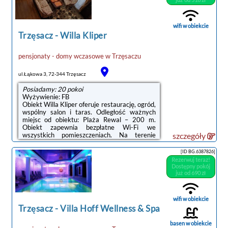
wifi w obiekcie
Trzęsacz
-
Willa Kliper
noclegi Trzęsacz
pensjonaty - domy wczasowe
w
Trzęsaczu
ul.Łąkowa 3, 72-344 Trzęsacz
Posiadamy: 20 pokoi
Wyżywienie: FB
Obiekt Willa Kliper oferuje restaurację, ogród,
wspólny salon i taras. Odległość ważnych
miejsc od obiektu: Plaża Rewal – 200 m.
Obiekt zapewnia bezpłatne Wi-Fi we
wszystkich pomieszczeniach. Na terenie
szczegóły
obiektu dostępny jest też prywatny
parking.Do dyspozycji Gości jest w pełni
[ID BG.6387826]
wyposażona prywatna łazienka z prysznicem
Rezerwuj teraz!
i suszarką do włosów.Na miejscu serwowane
Dostępny pokój
jest śniadanie w formie bufetu.Na miejscu
już od 690 zł
dostępny jest plac zabaw, a w okolicy panują
doskonałe warunki do uprawiania jazdy na
rowerze.Odległość ważnych miejsc od
wifi w obiekcie
obiektu: Promenada Gwiazd w
Trzęsacz
-
Villa Hoff Wellness & Spa
Międzyzdrojach – ...
basen w obiekcie