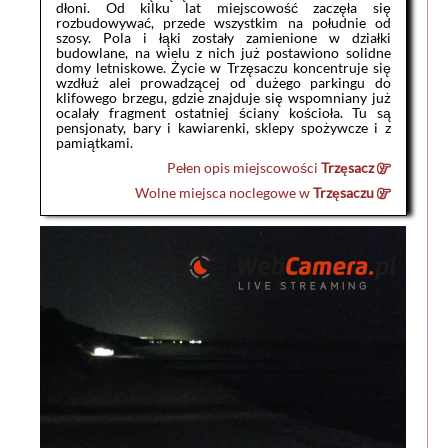
dłoni. Od kilku lat miejscowość zaczęła się
rozbudowywać, przede wszystkim na południe od
szosy. Pola i łąki zostały zamienione w działki
budowlane, na wielu z nich już postawiono solidne
domy letniskowe. Życie w Trzęsaczu koncentruje się
wzdłuż alei prowadzącej od dużego parkingu do
klifowego brzegu, gdzie znajduje się wspomniany już
ocalały fragment ostatniej ściany kościoła. Tu są
pensjonaty, bary i kawiarenki, sklepy spożywcze i z
pamiątkami.
Pełen opis miejscowości
Trzęsacz
Wolne miejsca noclegowe w
Trzęsaczu