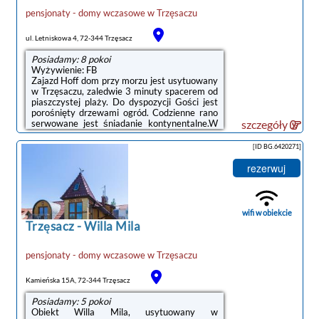
pensjonaty - domy wczasowe
w
Trzęsaczu
ul. Letniskowa 4, 72-344 Trzęsacz
Posiadamy: 8 pokoi
Wyżywienie: FB
Zajazd Hoff dom przy morzu jest usytuowany
w Trzęsaczu, zaledwie 3 minuty spacerem od
piaszczystej plaży. Do dyspozycji Gości jest
porośnięty drzewami ogród. Codzienne rano
serwowane jest śniadanie kontynentalne.W
szczegóły
pokojach znajduje się część wypoczynkowa
oraz telewizor. Zapewniono w nich bezpłatne
[ID BG.6420271]
WiFi. Z okien roztacza się widok na ogród.
Każda opcja zakwaterowania jest urządzona
rezerwuj
w morskim stylu i wyposażona w zestaw do
parzenia kawy oraz herbaty. W prywatnej
łazience znajduje się prysznic.Obiekt Hoff
dom przy morzu udostępnia sprzęt do
wifi w obiekcie
grillowania oraz taras w ogrodzie.Na ...
Trzęsacz
-
Willa Mila
pensjonaty - domy wczasowe
w
Trzęsaczu
Kamieńska 15A, 72-344 Trzęsacz
Posiadamy: 5 pokoi
Obiekt Willa Mila, usytuowany w