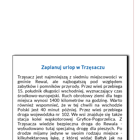
Zaplanuj urlop w Trzęsaczu
Trzęsacz jest najmniejszą z siedmiu miejscowości w
gminie Rewal, ale najbogatszą pod względem
zabytków i pomników przyrody. Przez wieś przebiega
15. południk długości wschodniej, wyznaczający czas
środkowo-europejski. Ruch obrotowy ziemi dla tego
miejsca wynosi 1400 kilometrów na godzinę. Warto
również wspomnieć, że w tej chwili na wschodzie
Polski jest 40 minut później. Przez wieś przebiega
droga wojewódzka nr 102. We wsi znajduje się także
stacja kolei wąskotorowej Gryfice-Pogorzelica. Z
Trzęsacza wiedzie bezpieczna droga do Rewala -
wybudowano tutaj specjalną drogę dla pieszych. Po
drodze mijamy jedyne w swoim rodzaju miejsce -
kilkuhektarową łąkę, z której widać Bałtyk jak na