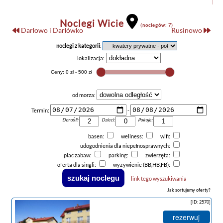
Noclegi Wicie
(noclegów: 7)
Darłowo i Darłówko
Rusinowo
noclegi z kategorii
:
lokalizacja:
od morza:
Termin:
-
Dorośli:
Dzieci:
Pokoje:
basen:
wellness:
wifi:
udogodnienia dla niepełnosprawnych:
plac zabaw:
parking:
zwierzęta:
oferta dla singli:
wyżywienie (BB,HB,FB):
link tego wyszukiwania
Jak sortujemy oferty?
[ID: 2570]
rezerwuj