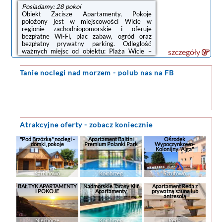
Posiadamy: 28 pokoi
Obiekt Zacisze Apartamenty, Pokoje
położony jest w miejscowości Wicie w
regionie zachodniopomorskie i oferuje
bezpłatne Wi-Fi, plac zabaw, ogród oraz
bezpłatny prywatny parking. Odległość
ważnych miejsc od obiektu: Plaża Wicie –
szczegóły
600 m.Na miejscu zapewniono kuchnię z
pełnym wyposażeniem, w tym lodówką i
Tanie noclegi
nad morzem - polub nas na FB
czajnikiem, a także telewizor z płaskim
ekranem oraz prywatną łazienkę z
prysznicem.Na miejscu dostępny jest taras
słoneczny i sprzęt do grillowania, a w okolicy
panują doskonałe warunki do uprawiania
trekkingu oraz jazdy na rowerze.Odległość
ważnych miejsc od obiektu: ...
Atrakcyjne oferty - zobacz koniecznie
"Pod Brzózką" noclegi -
Apartament Baltini
Ośrodek
domki, pokoje
Premium Polanki Park
Wypoczynkowo-
Kolonijny "Alga"
Sarbinowo
Kołobrzeg
Sztutowo
BAŁTYK APARTAMENTY
Nadmorskie Tarasy Klif
Apartament Reda z
i POKOJE
Apartamenty
prywatną sauną lub
antresolą
Niechorze
Kołobrzeg
Reda