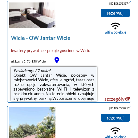
grillowania, bezpłatne Wi-Fi oraz bezpłatny
[ID BG.6513174]
prywatny parking.W kwaterze prywatnej
znajduje się telewizor z płaskim
rezerwuj
ekranem.Obiekt Pokoje gościnne Mewa w
Wiciu nad morzem oferuje wypożyczalnię
rowerów.Odległość ważnych miejsc od
obiektu: Zamek Książąt Pomorskich – 15 km,
wifi w obiekcie
Molo w ...
Wicie
-
OW Jantar Wicie
kwatery prywatne - pokoje gościnne
w
Wiciu
ul. Leśna 5, 76-150 Wicie
Posiadamy: 27 pokoi
Obiekt OW Jantar Wicie, położony w
miejscowości Wicie, oferuje ogród, taras oraz
różne opcje zakwaterowania, w których
zapewniono bezpłatne Wi-Fi i telewizor z
płaskim ekranem. Na terenie obiektu znajduje
się prywatny parking.Wyposażenie obejmuje
szczegóły
również lodówkę i czajnik.Na terenie obiektu
OW Jantar Wicie znajduje się sprzęt do
[ID BG.6550415]
grillowania.Odległość ważnych miejsc od
obiektu: Plaża Wicie – 200 m, Aquapark
rezerwuj
Jarosławiec – 8,4 km. Lotnisko Lotnisko
Gdańsk-Rębiechowo znajduje się 156 km od
obiektu.Doba hotelowa od godziny 16:00 do
10:00.Prosimy o wcześniejsze
wifi w obiekcie