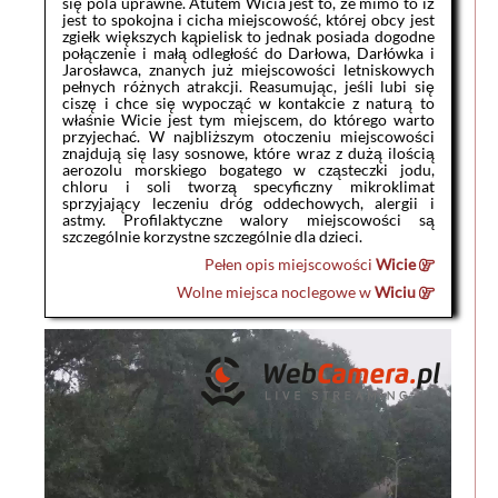
się pola uprawne. Atutem Wicia jest to, że mimo to iż
jest to spokojna i cicha miejscowość, której obcy jest
zgiełk większych kąpielisk to jednak posiada dogodne
połączenie i małą odległość do Darłowa, Darłówka i
Jarosławca, znanych już miejscowości letniskowych
pełnych różnych atrakcji. Reasumując, jeśli lubi się
ciszę i chce się wypocząć w kontakcie z naturą to
właśnie Wicie jest tym miejscem, do którego warto
przyjechać. W najbliższym otoczeniu miejscowości
znajdują się lasy sosnowe, które wraz z dużą ilością
aerozolu morskiego bogatego w cząsteczki jodu,
chloru i soli tworzą specyficzny mikroklimat
sprzyjający leczeniu dróg oddechowych, alergii i
astmy. Profilaktyczne walory miejscowości są
szczególnie korzystne szczególnie dla dzieci.
Pełen opis miejscowości
Wicie
Wolne miejsca noclegowe w
Wiciu