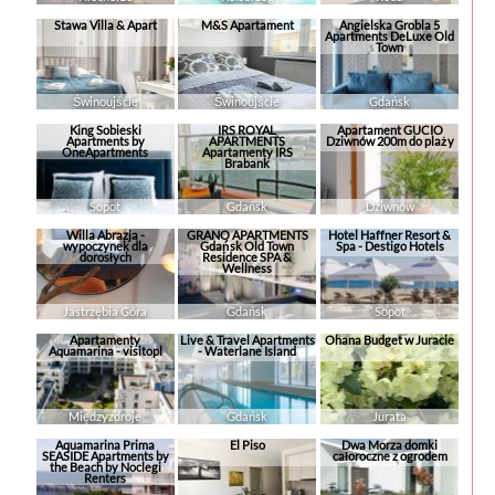
Stawa Villa & Apart
M&S Apartament
Angielska Grobla 5
Apartments DeLuxe Old
Town
Świnoujście
Świnoujście
Gdańsk
King Sobieski
IRS ROYAL
Apartament GUCIO
Apartments by
APARTMENTS
Dziwnów 200m do plaży
OneApartments
Apartamenty IRS
Brabank
Sopot
Gdańsk
Dziwnów
Willa Abrazja -
GRANO APARTMENTS
Hotel Haffner Resort &
wypoczynek dla
Gdańsk Old Town
Spa - Destigo Hotels
dorosłych
Residence SPA &
Wellness
Jastrzębia Góra
Gdańsk
Sopot
Apartamenty
Live & Travel Apartments
Ohana Budget w Juracie
Aquamarina - visitopl
- Waterlane Island
Międzyzdroje
Gdańsk
Jurata
Aquamarina Prima
El Piso
Dwa Morza domki
SEASIDE Apartments by
całoroczne z ogrodem
the Beach by Noclegi
Renters