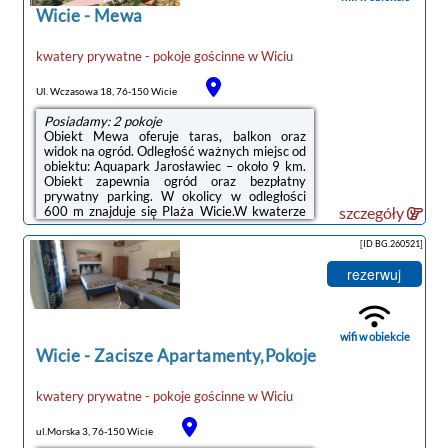
poinformowanie ...
Wicie
-
Mewa
kwatery prywatne - pokoje gościnne
w
Wiciu
Ul. Wczasowa 18, 76-150 Wicie
Posiadamy: 2 pokoje
Obiekt Mewa oferuje taras, balkon oraz
widok na ogród. Odległość ważnych miejsc od
obiektu: Aquapark Jarosławiec – około 9 km.
Obiekt zapewnia ogród oraz bezpłatny
prywatny parking. W okolicy w odległości
600 m znajduje się Plaża Wicie.W kwaterze
szczegóły
prywatnej znajduje się telewizor z płaskim
ekranem. W kwaterze prywatnej zapewniono
[ID BG.260521]
kuchnię z doskonałym wyposażeniem, w tym
lodówką, mikrofalówką i płytą kuchenną, a
rezerwuj
także suszarkę do włosów.Odległość
ważnych miejsc od obiektu: Zamek Książąt
Pomorskich – 15 km, Molo w Ustce – 36 km.
Lotnisko Lotnisko Gdańsk-Rębiechowo ...
wifi w obiekcie
Wicie
-
Zacisze Apartamenty,Pokoje
kwatery prywatne - pokoje gościnne
w
Wiciu
ul.Morska 3, 76-150 Wicie