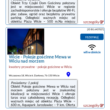
Obiekt Trzy Czajki Dom Gościnny położony
jest w miejscowości Wicie w regionie
zachodniopomorskie i oferuje bezpłatne Wi-Fi,
plac zabaw, ogród oraz bezpłatny prywatny
parking. Odległość ważnych miejsc od
obiektu: Plaża Wicie – 500 m.Na miejscu
szczegóły
zapewniono aneks kuchenny z pełnym
wyposażeniem, w tym lodówką i czajnikiem, a
[ID BG.6437027]
także telewizor z płaskim ekranem oraz
prywatną łazienkę z prysznicem.Obiekt Trzy
rezerwuj
Czajki Dom Gościnny oferuje saunę.Na
miejscu dostępny jest taras słoneczny i sprzęt
do grillowania, a w okolicy panują doskonałe
warunki do uprawiania nurkowania z
wifi w obiekcie
rurką.Odległość ...
Wicie
-
Pokoje gościnne Mewa w
Wiciu nad morzem
kwatery prywatne - pokoje gościnne
w
Wiciu
Wczasowa 18, Wicie k. Darłowa, 76-150 Wicie
Posiadamy: 1 pokój
Obiekt Pokoje gościnne Mewa w Wiciu nad
morzem położony jest w znakomitej
lokalizacji w miejscowości Wicie i oferuje
taras oraz całodobową recepcję. Odległość
ważnych miejsc od obiektu: Plaża Wicie –
600 m, Aquapark Jarosławiec – 9 km. Oferta
szczegóły
kwatery prywatnej obejmuje ogród, sprzęt do