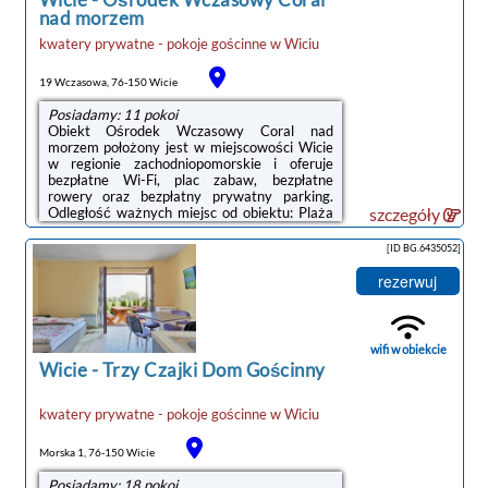
nad morzem
U nas można naprawdę wypocząć.
kwatery prywatne - pokoje gościnne
w
Wiciu
Pokoje posiadają:
noclegi Wicie
- łazienkę
19 Wczasowa, 76-150 Wicie
- balkon z widokiem na jezioro (część z nich)
- TV
Posiadamy: 11 pokoi
- czajnik
Obiekt Ośrodek Wczasowy Coral nad
- dostęp do Internetu
morzem położony jest w miejscowości Wicie
w regionie zachodniopomorskie i oferuje
Do dyspozycji Gości udostępniamy
: kuchnię
bezpłatne Wi-Fi, plac zabaw, bezpłatne
(w pełni wyposażoną), miejsce na grill,
rowery oraz bezpłatny prywatny parking.
bezpłatny parking oraz plac zabaw dla dzieci
Odległość ważnych miejsc od obiektu: Plaża
szczegóły
(trampolina, huśtawka, piaskownica).
Wicie – 600 m.W każdej opcji
zakwaterowania znajduje się aneks kuchenny
[ID BG.6435052]
z pełnym wyposażeniem i stołem, a także
Serdecznie zapraszamy na wakacje do pokoi
prywatna łazienka z prysznicem oraz
rezerwuj
gościnnych nad morzem Petrykowska J. w
suszarką do włosów. Wyposażenie obejmuje
Wiciu!
również telewizor z płaskim ekranem.
Wyposażenie obejmuje również lodówkę,
płytę kuchenną i czajnik.Obiekt dysponuje
wifi w obiekcie
tarasem słonecznym.Na ...
Wicie
-
Trzy Czajki Dom Gościnny
kwatery prywatne - pokoje gościnne
w
Wiciu
Morska 1, 76-150 Wicie
Posiadamy: 18 pokoi