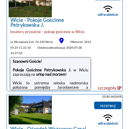
wifi w obiekcie
Wicie -
Pokoje Gościnne
Petrykowska J.
noclegi Wicie
kwatery prywatne - pokoje gościnne
w
Wiciu
tanie noclegi
ul. Wczasowa 21A, 76-150 Wicie
Oferta od: 2015-
05-25 11:22:10
Ostatnia aktualizacja: 2020-07-28
14:27:02
Szanowni Goście!
Pokoje Gościnne Petrykowska J.
w Wiciu
zapraszają na
urlop nad morzem
!
Wicie to ustronna wioska nadmorska
położona pomiędzy Jarosławcem a
szczegóły
Darłowem, nad jeziorem Kopań.
[ID BG.6422429]
Nasz obiekt znajduje się w odległości tylko
220 m od morza
!
rezerwuj
Oferujemy Państwu
pokoje 2,3,4-osobowe z
widokiem na jezioro Kopań
znajdujące się w
cichej i spokojnej okolicy, z dala od miejskiego
wifi w obiekcie
hałasu.
Wicie
-
Ośrodek Wczasowy Coral