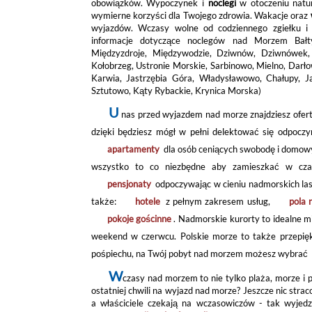
obowiązków. Wypoczynek i
noclegi
w otoczeniu natur
wymierne korzyści dla Twojego zdrowia. Wakacje oraz
wyjazdów. Wczasy wolne od codziennego zgiełku i 
informacje dotyczące noclegów nad Morzem Bałty
Międzyzdroje, Międzywodzie, Dziwnów, Dziwnówek, 
Kołobrzeg, Ustronie Morskie, Sarbinowo, Mielno, Darło
Karwia, Jastrzębia Góra, Władysławowo, Chałupy, Jas
Sztutowo, Kąty Rybackie, Krynica Morska)
U
nas przed wyjazdem nad morze znajdziesz ofert
dzięki będziesz mógł w pełni delektować się odpocz
apartamenty
dla osób ceniących swobodę i domowy 
wszystko to co niezbędne aby zamieszkać w cza
pensjonaty
odpoczywając w cieniu nadmorskich la
także:
hotele
z pełnym zakresem usług,
pola 
pokoje gościnne
. Nadmorskie kurorty to idealne 
weekend w czerwcu. Polskie morze to także przepiękn
pośpiechu, na Twój pobyt nad morzem możesz wybrać
W
czasy nad morzem to nie tylko plaża, morze i
ostatniej chwili na wyjazd nad morze? Jeszcze nic strac
a właściciele czekają na wczasowiczów - tak wyjed