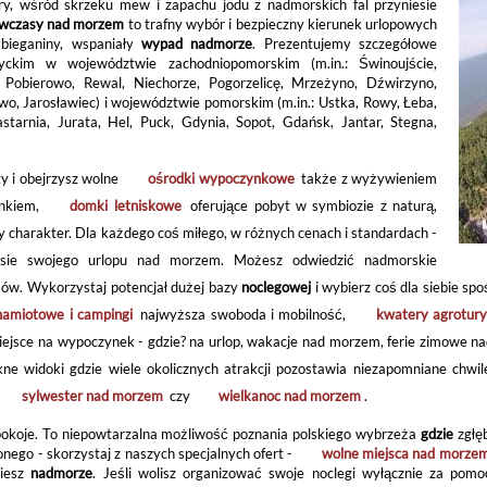
y, wśród skrzeku mew i zapachu jodu z nadmorskich fal przyniesie
wczasy nad morzem
to trafny wybór i bezpieczny kierunek urlopowych
bieganiny, wspaniały
wypad nadmorze
. Prezentujemy szczegółowe
ckim w województwie zachodniopomorskim (m.in.: Świnoujście,
Pobierowo, Rewal, Niechorze, Pogorzelicę, Mrzeżyno, Dźwirzyno,
wo, Jarosławiec) i województwie pomorskim (m.in.: Ustka, Rowy, Łeba,
tarnia, Jurata, Hel, Puck, Gdynia, Sopot, Gdańsk, Jantar, Stegna,
y i obejrzysz wolne
ośrodki wypoczynkowe
także z wyżywieniem
ynkiem,
domki letniskowe
oferujące pobyt w symbiozie z naturą,
charakter. Dla każdego coś miłego, w różnych cenach i standardach -
sie swojego urlopu nad morzem. Możesz odwiedzić nadmorskie
sów. Wykorzystaj potencjał dużej bazy
noclegowej
i wybierz coś dla siebie sp
namiotowe i campingi
najwyższa swoboda i mobilność,
kwatery agrotury
miejsce na wypoczynek - gdzie? na urlop, wakacje nad morzem, ferie zimowe
e widoki gdzie wiele okolicznych atrakcji pozostawia niezapomniane chwile
sylwester nad morzem
czy
wielkanoc nad morzem
.
 pokoje. To niepowtarzalna możliwość poznania polskiego wybrzeża
gdzie
zgłę
onego - skorzystaj z naszych specjalnych ofert -
wolne miejsca nad morze
ziesz
nadmorze
. Jeśli wolisz organizować swoje noclegi wyłącznie za pom