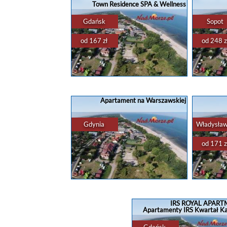
Town Residence SPA & Wellness
położony jest ok. 100 metrów od plaży
komfort
...
Of
Gdańsk
Sopot
od 167 zł
od 248 z
apartamenty
,
domki
,
rezerwacja
...
apartam
Rezerwacja noclegu w Gdańsku
Rezerw
GRANO APARTMENTS Gdańsk Old
Haffner H
Town SPA & Wellness Gdańsk to
Hotels S
Apartament na Warszawskiej
wyjątkowe miejsce, które łączy
który
wygodę i elegancję z doskonałym
udogodnień
wyposażeniem. Na ...
Gdynia
Władysła
od 171 z
apartamenty
,
domki
,
rezerwacja
...
apartam
Rezerwacja noclegu w Gdyni
Rezerwacj
Apartament w Gdyni ?? Odwiedź
Hotel Ri
Trójmiasto i rezerwuj apartament w
miejsce,
IRS ROYAL APAR
Gdyni - 2 - osoby apartament w
relaks 
Apartamenty IRS Kwartał K
Trójmieście!? Apartament z aneksem
Zlokalizo
kuchennym, ...