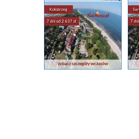
Kołobrzeg
Sar
7 dni od 2 637 zł
7 dni
zobacz szczegóły wczasów