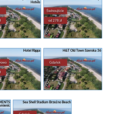
Hotels
owego pobytu w Gdańsku.
4 osób - idealna oferta na wakacje nad
erujący dogodną ...
morzem!? ...
Świnoujście
ł
od 278 zł
enty
,
domki
,
rezerwacja
...
apartamenty
,
domki
,
rezerwacja
...
acja noclegu w Sopocie
Rezerwacja noclegu w Świnoujściu
otel & SPA Sopot - Destigo
Henryk - pokoje i apartamenty w
opot to luksusowy obiekt,
Świnoujściu ? ? Pokój 2 - osobowy oraz
Hotel Rigga
H&T Old Town Szeroka 36
 oferuje szeroką gamę
apartament 3 - osobowy - atrakcyjna
, zapewniając komfortowy i
oferta na urlop nad morzem w
relaksujący ...
Świnoujściu? ...
wowo
Gdańsk
ł
enty
,
domki
,
rezerwacja
...
apartamenty
,
domki
,
rezerwacja
...
a noclegu w Władysławowie
Rezerwacja noclegu w Gdańsku
gga we Władysławowie to
H&T Old Town Szeroka 36 w Gdańsku
 które zapewnia komfort i
to idealne miejsce na relaksujący pobyt
TMENTS
Sea Shell Stadium Brzeźno Beach
na najwyższym poziomie.
w sercu miasta. Obiekt oferuje parking
amienic
wany blisko morza, obiekt
? oraz parking w garażu, co zapewnia ...
oferuje parking ...