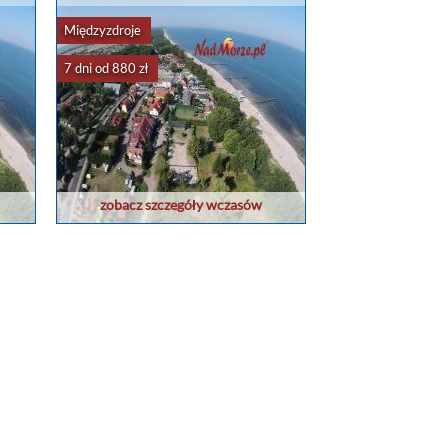
Międzyzdroje
7 dni od 880 zł
zobacz szczegóły wczasów