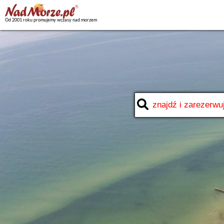
Od 2001 roku promujemy wczasy nad morzem
Ustronne