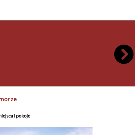
dmorze
iejsca
i
pokoje