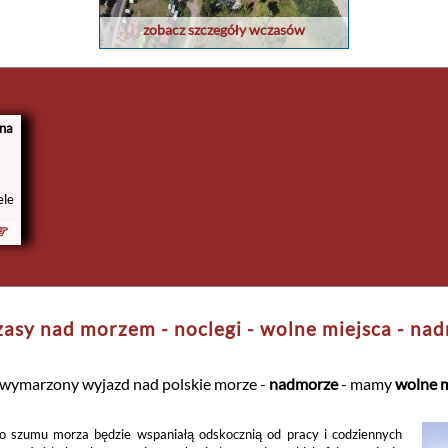
zobacz szczegóły wczasów
 na
ele
asy nad morzem - noclegi - wolne miejsca - na
 wymarzony wyjazd nad polskie morze -
nadmorze
- mamy
wolne m
o szumu morza będzie wspaniałą odskocznią od pracy i codziennych