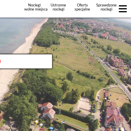
Noclegi
Ustronne
Oferty
Sprawdzone
wolne miejsca
noclegi
specjalne
noclegi
noclegów
+Dodaj
ofertę
sobnieniu