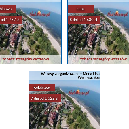
binowo
Łeba
 od 1 737 zł
8 dni od 1 680 zł
zobacz szczegóły wczasów
zobacz szczegóły wczasów
Wczasy zorganizowane - Mona Lisa
Wellness Spa
Kołobrzeg
7 dni od 1 622 zł