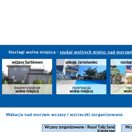
Noclegi wolne miejsca
-
szukaj wolnych miejsc nad morze
Azymut
Lovely Home In Grzybowo
Su
pokoje Jarosławiec
noclegi Grzybowo
ap
With Wifi
rezerwacja
rezerwacja
wolne miejsca
wolne miejsca
Wakacje nad morzem wczasy i wycieczki zorganizowane
Wczasy zorganizowane - Royal Tulip Sand
Wcz
Kołobrzeg