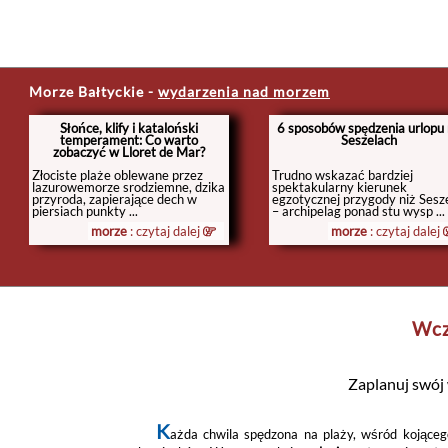
Morze Bałtyckie
-
wydarzenia nad morzem
Słońce, klify i kataloński
6 sposobów spędzenia urlopu
temperament: Co warto
Seszelach
zobaczyć w Lloret de Mar?
Złociste plaże oblewane przez
Trudno wskazać bardziej
lazurowemorze srodziemne, dzika
spektakularny kierunek
przyroda, zapierające dech w
egzotycznej przygody niż Sesz
piersiach punkty ...
– archipelag ponad stu wysp ...
morze
: czytaj dalej
morze
: czytaj dalej
Wcz
Zaplanuj swój
K
ażda chwila spędzona na plaży, wśród kojąceg