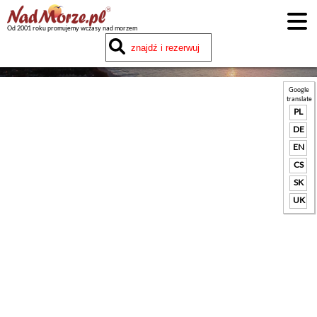
Od 2001 roku promujemy wczasy nad morzem
Google
translate
PL
DE
EN
CS
SK
UK