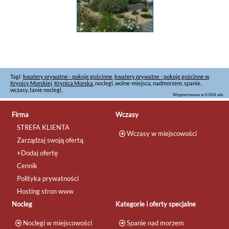
apartamenty
,
domki
,
rezerwacja
...
apartamenty
,
domki
,
rezerwacja
...
Rezerwacja noclegu w
Pucku
Dwa Morza - dom w
Pucku ?? Wynajmij dom
w Pucku w malowniczej
okolicy - oferta domku 4
- osobowego?
Tagi:
kwatery prywatne - pokoje gościnne
,
kwatery prywatne - pokoje gościnne w
Wyposażenie: aneks
Krynicy Morskiej
,
Krynica Morska
, noclegi, wolne-miejsca, nadmorzem, spanie,
kuchenny, łazienka,
wczasy, tanie noclegi,
Wygenerowano w 0.004 sek.
salon, sypialnia? ...
Firma
Wczasy
STREFA KLIENTA
apartamenty
,
domki
,
Wczasy w miejscowości
rezerwacja
...
Zarządzaj swoją ofertą
+Dodaj ofertę
Cennik
Polityka prywatności
Hosting stron www
Nocleg
Kategorie i oferty specjalne
Noclegi w miejscowości
Spanie nad morzem