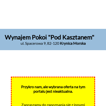
Wynajem Pokoi "Pod Kasztanem"
ul. Spacerowa 9
,
82-120
Krynica Morska
Przykro nam, ale wybrana oferta na tym
portalu jest nieaktualna.
Zapraszamy do zapoznania się z innymi