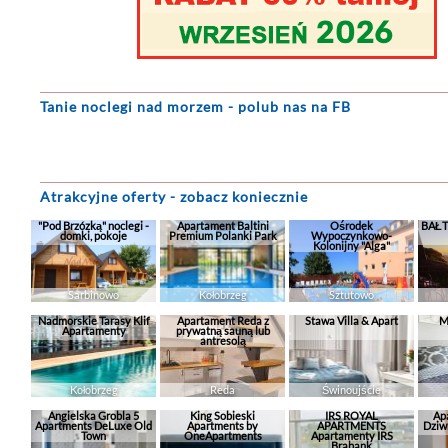
Tanie noclegi
nad morzem - polub nas na FB
Atrakcyjne oferty - zobacz koniecznie
"Pod Brzózką" noclegi -
Apartament Baltini
Ośrodek
BAŁT
domki, pokoje
Premium Polanki Park
Wypoczynkowo-
Kolonijny "Alga"
Sarbinowo
Kołobrzeg
Sztutowo
Nadmorskie Tarasy Klif
Apartament Reda z
Stawa Villa & Apart
M
Apartamenty
prywatną sauną lub
antresolą
Kołobrzeg
Reda
Świnoujście
Angielska Grobla 5
King Sobieski
IRS ROYAL
Ap
Apartments DeLuxe Old
Apartments by
APARTMENTS
Dziw
Town
OneApartments
Apartamenty IRS
Brabank