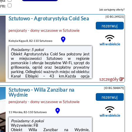
zęta:
,FB):
Jak sortujemy oferty?
[ID BG.249221]
Sztutowo
-
Agroturystyka Cold Sea
rezerwuj
pensjonaty - domy wczasowe
w
Sztutowie
Kobyla Kępa 8, 82-110 Sztutowo
wifi w obiekcie
Posiadamy: 5 pokoi
Obiekt Agroturystyka Cold Sea położony jest
w miejscowości Sztutowo w regionie
pomorskie i oferuje bezpłatne Wi-Fi, sprzęt do
grillowania, ogród oraz bezpłatny prywatny
parking. Odległość ważnych miejsc od obiektu:
Kanał Elbląski – 43 km.Każda opcja
szczegóły
zakwaterowania wyposażona jest w
klimatyzację, telewizor z płaskim ekranem i
[ID BG.5848475]
Sztutowo
-
Willa Zanzibar na
lodówkę. Do dyspozycji Gości jest też
prywatna łazienka z prysznicem.Na miejscu
Wydmie
rezerwuj
dostępny jest taras oraz wspólny
pensjonaty - domy wczasowe
w
Sztutowie
salon.Odległość ważnych miejsc od obiektu:
Jezioro Drużno – 49 km. Lotnisko Lotnisko
Gdańsk-Rębiechowo znajduje się 72 km od ...
11 Morska, 82-110 Sztutowo
wifi w obiekcie
Posiadamy: 6 pokoi
Wyżywienie: FB
Obiekt Willa Zanzibar na Wydmie,