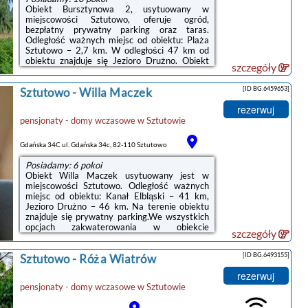
Obiekt Bursztynowa 2, usytuowany w
miejscowości Sztutowo, oferuje ogród,
bezpłatny prywatny parking oraz taras.
Odległość ważnych miejsc od obiektu: Plaża
Sztutowo – 2,7 km. W odległości 47 km od
obiektu znajduje się Jezioro Drużno. Obiekt
szczegóły
jest idealnym wyborem dla niepalących.
Odległość ważnych miejsc od obiektu: Kanał
[ID BG.6459653]
Sztutowo
-
Willa Maczek
Elbląski – 42 km.W każdej opcji
zakwaterowania w obiekcie znajduje się szafa,
rezerwuj
telewizor z płaskim ekranem oraz prywatna
pensjonaty - domy wczasowe
w
Sztutowie
łazienka. Pościel i ręczniki są zapewnione. We
wszystkich pokojach w obiekcie zapewniono
prywatną łazienkę z prysznicem, a także ...
Gdańska 34C ul. Gdańska 34c, 82-110 Sztutowo
Posiadamy: 6 pokoi
Obiekt Willa Maczek usytuowany jest w
miejscowości Sztutowo. Odległość ważnych
miejsc od obiektu: Kanał Elbląski – 41 km,
Jezioro Drużno – 46 km. Na terenie obiektu
znajduje się prywatny parking.We wszystkich
opcjach zakwaterowania w obiekcie
szczegóły
zapewniono prywatną łazienkę. Wybrane
opcje zakwaterowania mają również
[ID BG.6493155]
Sztutowo
-
Róża Wiatrów
balkon.Lotnisko Lotnisko Gdańsk-Rębiechowo
znajduje się 68 km od obiektu.Doba hotelowa
rezerwuj
od godziny 15:00 do 10:00.W obiekcie
pensjonaty - domy wczasowe
w
Sztutowie
obowiązuje zakaz organizowania wieczorów
panieńskich, kawalerskich itp.Zarządzany