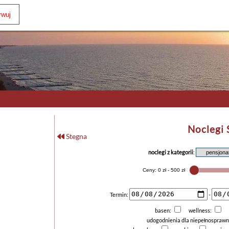
Noclegi
Stegna
noclegi z kategorii
:
Termin:
-
basen:
wellness:
udogodnienia dla niepełnospraw