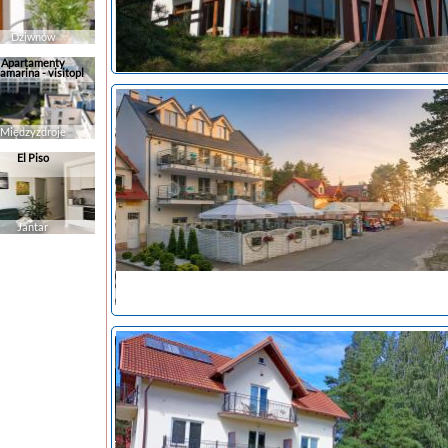
Dziwnów
Apartamenty
amarina - visitopl
Międzyzdroje
noclegi Sztutowo
El Piso
Jantar