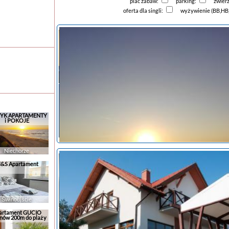
plac zabaw:
parking:
zwier
oferta dla singli:
wyżywienie (BB,HB
YK APARTAMENTY
i POKOJE
Niechorze
&S Apartament
Świnoujście
artament GUCIO
nów 200m do plaży