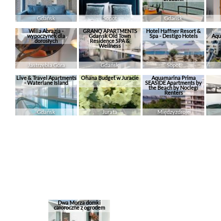
Gdańsk
Sopot
Gdańsk
Willa Abrazja -
GRANO APARTMENTS
Hotel Haffner Resort &
wypoczynek dla
Gdańsk Old Town
Spa - Destigo Hotels
Aqu
dorosłych
Residence SPA &
Wellness
Jastrzębia Góra
Gdańsk
Sopot
Live & Travel Apartments
Ohana Budget w Juracie
Aquamarina Prima
- Waterlane Island
SEASIDE Apartments by
the Beach by Noclegi
Renters
Gdańsk
Jurata
Międzyzdroje
Dwa Morza domki
całoroczne z ogrodem