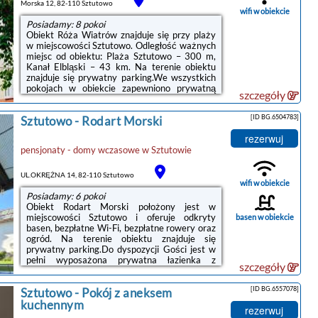
przez gospodarza prywatnego (osobę
Morska 12, 82-110 Sztutowo
fizyczną)W przypadku ...
wifi w obiekcie
Posiadamy: 8 pokoi
Obiekt Róża Wiatrów znajduje się przy plaży
w miejscowości Sztutowo. Odległość ważnych
miejsc od obiektu: Plaża Sztutowo – 300 m,
Kanał Elbląski – 43 km. Na terenie obiektu
znajduje się prywatny parking.We wszystkich
pokojach w obiekcie zapewniono prywatną
szczegóły
łazienkę z prysznicem, a także bezpłatne Wi-
Fi. Wybrane opcje zakwaterowania mają
[ID BG.6504783]
Sztutowo
-
Rodart Morski
również taras. Wszystkie opcje
zakwaterowania wyposażone są w
rezerwuj
lodówkę.Odległość ważnych miejsc od
pensjonaty - domy wczasowe
w
Sztutowie
obiektu: Jezioro Drużno – 49 km. Lotnisko
Lotnisko Gdańsk-Rębiechowo znajduje się 72
km od obiektu.Doba hotelowa od godziny ...
UL.OKRĘŻNA 14, 82-110 Sztutowo
wifi w obiekcie
Posiadamy: 6 pokoi
Obiekt Rodart Morski położony jest w
miejscowości Sztutowo i oferuje odkryty
basen w obiekcie
basen, bezpłatne Wi-Fi, bezpłatne rowery oraz
ogród. Na terenie obiektu znajduje się
prywatny parking.Do dyspozycji Gości jest w
pełni wyposażona prywatna łazienka z
szczegóły
prysznicem i suszarką do włosów.Na miejscu
serwowane jest śniadanie w formie bufetu,
[ID BG.6557078]
Sztutowo
-
Pokój z aneksem
kontynentalne lub wegetariańskie.Obiekt
dysponuje sprzętem do grillowania.Na miejscu
kuchennym
rezerwuj
dostępny jest taras oraz wspólny