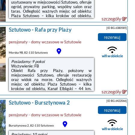
usytuowany w miejscowości Sztutowo, oferuje
ogród, prywatny parking, wspólny salon oraz
taras. Odległość ważnych miejsc od obiektu:
Plaża Sztutowo – kilka kroków od obiektu.
szczegóły
Oferta obiektu obejmuje obsługę pokoju. Na
miejscu znajduje się również restauracja.
[ID BG.6380585]
Sztutowo
-
Rafa przy Plaży
Obiekt zapewnia bar.W każdym pokoju w
obiekcie znajduje się szafa, telewizor z płaskim
rezerwuj
ekranem oraz prywatna łazienka. Pościel i
pensjonaty - domy wczasowe
w
Sztutowie
ręczniki są zapewnione. We wszystkich
pokojach w obiekcie zapewniono prywatną
łazienkę z prysznicem, a także bezpłatne Wi-
Morska 9B, 82-110 Sztutowo
Fi. Z wybranych opcji zakwaterowania ...
wifi w obiekcie
Posiadamy: 9 pokoi
Wyżywienie: FB
Obiekt Rafa przy Plaży, położony w
miejscowości Sztutowo, oferuje restaurację
oraz widok na morze. Odległość ważnych
miejsc od obiektu: Plaża Sztutowo – kilka
kroków od obiektu, Kanał Elbląski – 44 km.
szczegóły
Obiekt zapewnia bezpłatne Wi-Fi we
wszystkich pomieszczeniach. Na terenie
[ID BG.6422066]
Sztutowo
-
Bursztynowa 2
obiektu dostępny jest też prywatny
parking.Do dyspozycji Gości jest w pełni
rezerwuj
wyposażona prywatna łazienka z prysznicem i
pensjonaty - domy wczasowe
w
Sztutowie
suszarką do włosów.Na miejscu dostępny jest
taras, a w okolicy panują doskonałe warunki do
uprawiania trekkingu oraz jazdy na
Bursztynowa 2, 82-110 Sztutowo
rowerze.Odległość ważnych miejsc od obiektu:
wifi w obiekcie
...
Posiadamy: 10 pokoi