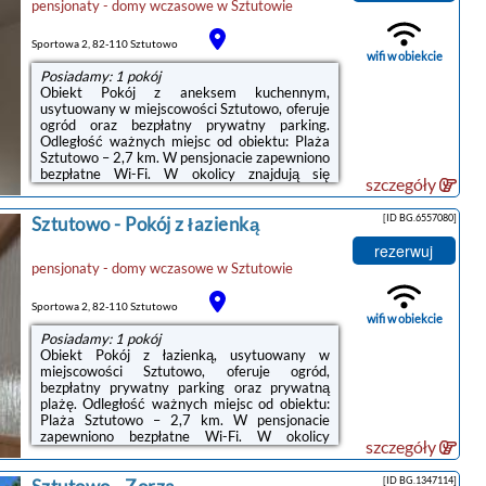
pensjonaty - domy wczasowe
w
Sztutowie
salon.Odległość ważnych miejsc od obiektu:
Plaża Sztutowo – 2,6 km, Kanał Elbląski – 41
km. Lotnisko Lotnisko Gdańsk-Rębiechowo ...
Sportowa 2, 82-110 Sztutowo
wifi w obiekcie
Posiadamy: 1 pokój
Obiekt Pokój z aneksem kuchennym,
usytuowany w miejscowości Sztutowo, oferuje
ogród oraz bezpłatny prywatny parking.
Odległość ważnych miejsc od obiektu: Plaża
Sztutowo – 2,7 km. W pensjonacie zapewniono
bezpłatne Wi-Fi. W okolicy znajdują się
szczegóły
ciekawe miejsca takie jak: Jezioro Drużno ( 48
km), Gdańsk Lipce ( 48 km). Obiekt jest
[ID BG.6557080]
Sztutowo
-
Pokój z łazienką
idealnym wyborem dla niepalących. Odległość
ważnych miejsc od obiektu: Kanał Elbląski –
rezerwuj
39 km.W każdej opcji zakwaterowania w
pensjonaty - domy wczasowe
w
Sztutowie
obiekcie zapewniono szafę, telewizor z płaskim
ekranem i prywatną łazienkę. W każdym
pokoju znajduje się prywatna ...
Sportowa 2, 82-110 Sztutowo
wifi w obiekcie
Posiadamy: 1 pokój
Obiekt Pokój z łazienką, usytuowany w
miejscowości Sztutowo, oferuje ogród,
bezpłatny prywatny parking oraz prywatną
plażę. Odległość ważnych miejsc od obiektu:
Plaża Sztutowo – 2,7 km. W pensjonacie
zapewniono bezpłatne Wi-Fi. W okolicy
szczegóły
znajdują się ciekawe miejsca takie jak: Jezioro
Drużno ( 48 km), Gdańsk Lipce ( 48 km).
[ID BG.1347114]
Obiekt jest idealnym wyborem dla