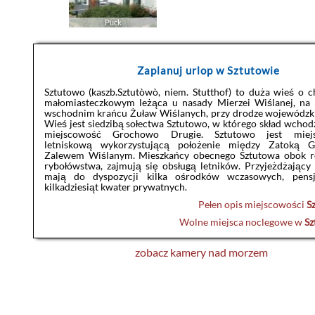
Puck
Zaplanuj urlop w Sztutowie
Sztutowo (kaszb.Sztutòwò, niem. Stutthof) to duża wieś o c
małomiasteczkowym leżąca u nasady Mierzei Wiślanej, na 
wschodnim krańcu Żuław Wiślanych, przy drodze wojewódzki
Wieś jest siedzibą sołectwa Sztutowo, w którego skład wchod
miejscowość Grochowo Drugie. Sztutowo jest miejs
letniskową wykorzystującą położenie między Zatoką 
Zalewem Wiślanym. Mieszkańcy obecnego Sztutowa obok ro
rybołówstwa, zajmują się obsługą letników. Przyjeżdżający 
mają do dyspozycji kilka ośrodków wczasowych, pens
kilkadziesiąt kwater prywatnych.
Pełen opis miejscowości
S
Wolne miejsca noclegowe w
Sz
zobacz kamery nad morzem