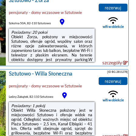
Sztutowo
-
Zorza
niepalących. Odległość ważnych miejsc od
rezerwuj
obiektu: Kanał Elbląski – 39 km.W każdej opcji
pensjonaty - domy wczasowe
w
Sztutowie
zakwaterowania w obiekcie zapewniono szafę,
telewizor z płaskim ekranem i prywatną
łazienkę. W każdym pokoju znajduje ...
Szkolna 50A, 82-110 Sztutowo
wifi w obiekcie
Posiadamy: 20 pokoi
Obiekt Zorza, położony w miejscowości
Sztutowo, oferuje ogród, wspólny salon oraz
różne opcje zakwaterowania, w których
zapewniono taras lub balkon, bezpłatne Wi-Fi i
telewizor z płaskim ekranem. Na terenie
obiektu dostępny jest prywatny parking.W
szczegóły
niektórych opcjach zakwaterowania
zapewniono także aneks kuchenny z
[ID BG.2811278]
Sztutowo
-
Willa Słoneczna
mikrofalówką i płytą kuchenną.W obiekcie
serwowane jest śniadanie w formie bufetu lub
rezerwuj
kontynentalne.Na miejscu dostępny jest plac
pensjonaty - domy wczasowe
w
Sztutowie
zabaw i sprzęt do grillowania, a w okolicy
panują doskonałe warunki do uprawiania jazdy
na rowerze.Odległość ważnych miejsc od
Leśny Zakątek, 82-110 Sztutowo
obiektu: ...
wifi w obiekcie
Posiadamy: 1 pokój
Obiekt Willa Słoneczna położony jest w
miejscowości Sztutowo i oferuje widok na
ogród. Odległość ważnych miejsc od obiektu:
Plaża Sztutowo – 2,5 km, Kanał Elbląski – 41
km. Oferta willi obejmuje ogród, sprzęt do
grillowania, bezpłatne Wi-Fi oraz bezpłatny
szczegóły