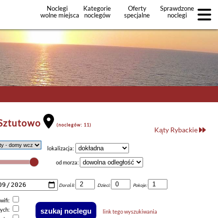
Noclegi
Kategorie
Oferty
Sprawdzone
wolne miejsca
noclegów
specjalne
noclegi
noclegów
+Dodaj
ofertę
 Sztutowo
(noclegów: 11)
Kąty Rybackie
lokalizacja:
od morza:
Dorośli:
Dzieci:
Pokoje:
wifi:
nych:
link tego wyszukiwania