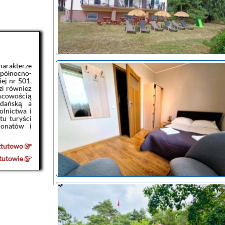
harakterze
północno-
ej nr 501.
zi również
cowością
Gdańską a
lnictwa i
tu turyści
jonatów i
ztutowo
tutowie