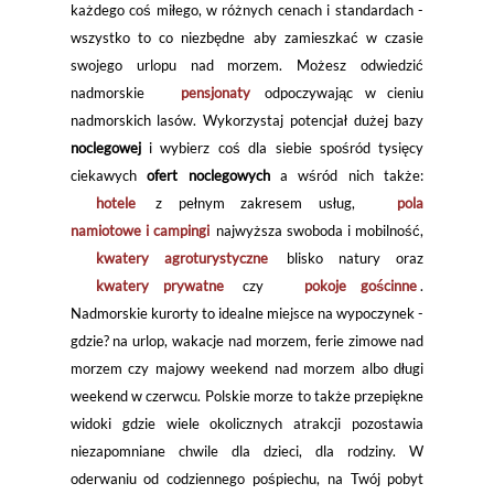
każdego coś miłego, w różnych cenach i standardach -
wszystko to co niezbędne aby zamieszkać w czasie
swojego urlopu nad morzem. Możesz odwiedzić
nadmorskie
pensjonaty
odpoczywając w cieniu
nadmorskich lasów. Wykorzystaj potencjał dużej bazy
noclegowej
i wybierz coś dla siebie spośród tysięcy
ciekawych
ofert noclegowych
a wśród nich także:
hotele
z pełnym zakresem usług,
pola
namiotowe i campingi
najwyższa swoboda i mobilność,
kwatery agroturystyczne
blisko natury oraz
kwatery prywatne
czy
pokoje gościnne
.
Nadmorskie kurorty to idealne miejsce na wypoczynek -
gdzie? na urlop, wakacje nad morzem, ferie zimowe nad
morzem czy majowy weekend nad morzem albo długi
weekend w czerwcu. Polskie morze to także przepiękne
widoki gdzie wiele okolicznych atrakcji pozostawia
niezapomniane chwile dla dzieci, dla rodziny. W
oderwaniu od codziennego pośpiechu, na Twój pobyt