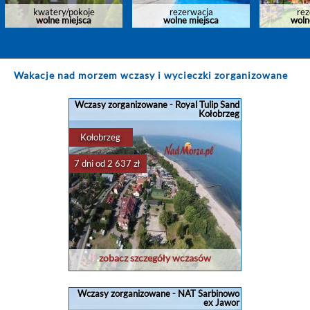
kwatery/pokoje
rezerwacja
rez
wolne miejsca
wolne miejsca
woln
Wakacje nad morzem wczasy i wycieczki zorganizowane
Wczasy zorganizowane - Royal Tulip Sand
Kołobrzeg
Kołobrzeg
7 dni od 2 637 zł
zobacz szczegóły wczasów
Wczasy zorganizowane - NAT Sarbinowo
ex Jawor