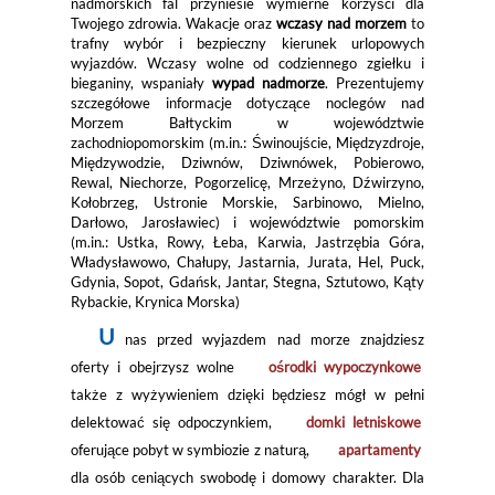
nadmorskich fal przyniesie wymierne korzyści dla
Twojego zdrowia. Wakacje oraz
wczasy nad morzem
to
trafny wybór i bezpieczny kierunek urlopowych
wyjazdów. Wczasy wolne od codziennego zgiełku i
bieganiny, wspaniały
wypad nadmorze
. Prezentujemy
szczegółowe informacje dotyczące noclegów nad
Morzem Bałtyckim w województwie
zachodniopomorskim (m.in.: Świnoujście, Międzyzdroje,
Międzywodzie, Dziwnów, Dziwnówek, Pobierowo,
Rewal, Niechorze, Pogorzelicę, Mrzeżyno, Dźwirzyno,
Kołobrzeg, Ustronie Morskie, Sarbinowo, Mielno,
Darłowo, Jarosławiec) i województwie pomorskim
(m.in.: Ustka, Rowy, Łeba, Karwia, Jastrzębia Góra,
Władysławowo, Chałupy, Jastarnia, Jurata, Hel, Puck,
Gdynia, Sopot, Gdańsk, Jantar, Stegna, Sztutowo, Kąty
Rybackie, Krynica Morska)
U
nas przed wyjazdem nad morze znajdziesz
oferty i obejrzysz wolne
ośrodki wypoczynkowe
także z wyżywieniem dzięki będziesz mógł w pełni
delektować się odpoczynkiem,
domki letniskowe
oferujące pobyt w symbiozie z naturą,
apartamenty
dla osób ceniących swobodę i domowy charakter. Dla