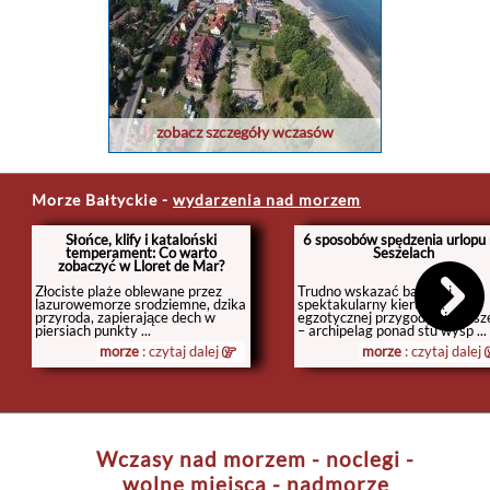
zobacz szczegóły wczasów
Morze Bałtyckie
-
wydarzenia nad morzem
Słońce, klify i kataloński
6 sposobów spędzenia urlopu
temperament: Co warto
Seszelach
zobaczyć w Lloret de Mar?
Złociste plaże oblewane przez
Trudno wskazać bardziej
lazurowemorze srodziemne, dzika
spektakularny kierunek
przyroda, zapierające dech w
egzotycznej przygody niż Sesz
piersiach punkty ...
– archipelag ponad stu wysp ...
morze
: czytaj dalej
morze
: czytaj dalej
Wczasy nad morzem - noclegi -
wolne miejsca - nadmorze