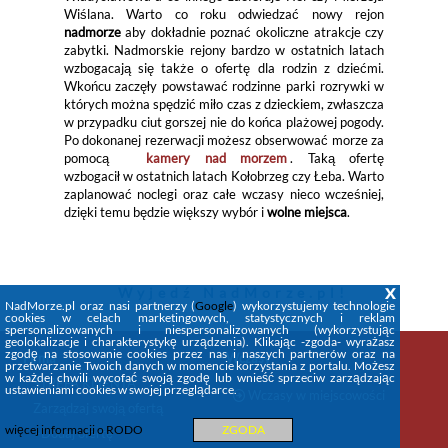
Wiślana. Warto co roku odwiedzać nowy rejon
nadmorze
aby dokładnie poznać okoliczne atrakcje czy
zabytki. Nadmorskie rejony bardzo w ostatnich latach
wzbogacają się także o ofertę dla rodzin z dziećmi.
Wkońcu zaczęły powstawać rodzinne parki rozrywki w
których można spędzić miło czas z dzieckiem, zwłaszcza
w przypadku ciut gorszej nie do końca plażowej pogody.
Po dokonanej rezerwacji możesz obserwować morze za
pomocą
kamery nad morzem
. Taką ofertę
wzbogacił w ostatnich latach Kołobrzeg czy Łeba. Warto
zaplanować noclegi oraz całe wczasy nieco wcześniej,
dzięki temu będzie większy wybór i
wolne miejsca
.
x
Wyjedź
NadMorze.pl
!
NadMorze.pl oraz nasi partnerzy (
Google
) wykorzystujemy technologie
cookies w celach marketingowych, statystycznych i reklam
spersonalizowanych i niespersonalizowanych (wykorzystując
geolokalizacje i charakterystykę urządzenia). Klikając -zgoda- wyrażasz
zgodę na stosowanie cookies przez nas i naszych partnerów oraz na
Firma
Wczasy
przetwarzanie Twoich danych w momencie korzystania z portalu. Możesz
w każdej chwili wycofać swoją zgodę lub wnieść sprzeciw zarządzając
STREFA KLIENTA
ustawieniami cookies w swojej przeglądarce.
Wczasy w miejscowości
Zarządzaj swoją ofertą
więcej informacji o RODO
ZGODA
+Dodaj ofertę