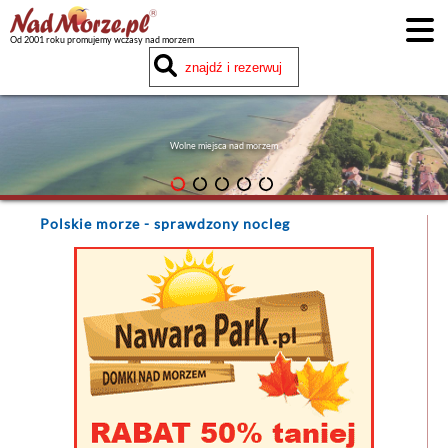
Od 2001 roku promujemy wczasy nad morzem
Wolne miejsca nad morzem
Polskie morze
- sprawdzony nocleg