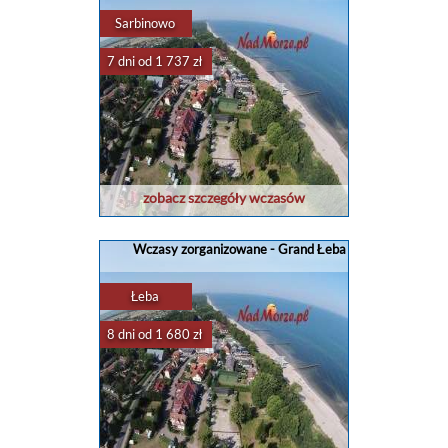
Sarbinowo
7 dni od 1 737 zł
zobacz szczegóły wczasów
Wczasy zorganizowane - Grand Łeba
Łeba
8 dni od 1 680 zł