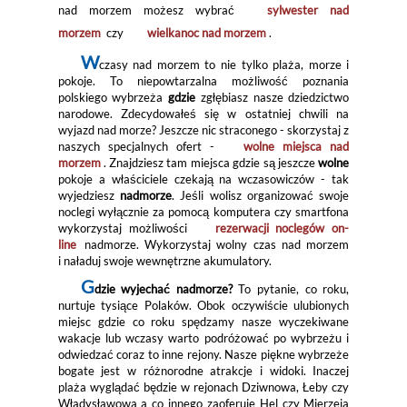
nad morzem możesz wybrać
sylwester nad
morzem
czy
wielkanoc nad morzem
.
W
czasy nad morzem to nie tylko plaża, morze i
pokoje. To niepowtarzalna możliwość poznania
polskiego wybrzeża
gdzie
zgłębiasz nasze dziedzictwo
narodowe. Zdecydowałeś się w ostatniej chwili na
wyjazd nad morze? Jeszcze nic straconego - skorzystaj z
naszych specjalnych ofert -
wolne miejsca nad
morzem
. Znajdziesz tam miejsca gdzie są jeszcze
wolne
pokoje a właściciele czekają na wczasowiczów - tak
wyjedziesz
nadmorze
. Jeśli wolisz organizować swoje
noclegi wyłącznie za pomocą komputera czy smartfona
wykorzystaj możliwości
rezerwacji noclegów on-
line
nadmorze. Wykorzystaj wolny czas nad morzem
i naładuj swoje wewnętrzne akumulatory.
G
dzie wyjechać nadmorze?
To pytanie, co roku,
nurtuje tysiące Polaków. Obok oczywiście ulubionych
miejsc gdzie co roku spędzamy nasze wyczekiwane
wakacje lub wczasy warto podróżować po wybrzeżu i
odwiedzać coraz to inne rejony. Nasze piękne wybrzeże
bogate jest w różnorodne atrakcje i widoki. Inaczej
plaża wyglądać będzie w rejonach Dziwnowa, Łeby czy
Władysławowa a co innego zaoferuje Hel czy Mierzeja