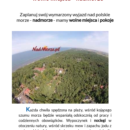
Zaplanuj swój wymarzony wyjazd nad polskie
morze -
nadmorze
- mamy
wolne miejsca
i
pokoje
K
ażda chwila spędzona na plaży, wśród kojącego
szumu morza będzie wspaniałą odskocznią od pracy i
codziennych obowiązków. Wypoczynek i
noclegi
w
otoczeniu natury, wśród skrzeku mew i zapachu jodu z