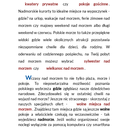
kwatery prywatne
czy
pokoje gościnne
.
Nadmorskie kurorty to idealne miejsce na wypoczynek -
gdzie? na urlop, wakacje nad morzem, ferie zimowe nad
morzem czy majowy weekend nad morzem albo długi
weekend w czerwcu. Polskie morze to także przepiękne
widoki gdzie wiele okolicznych atrakcji pozostawia
niezapomniane chwile dla dzieci, dla rodziny. W
oderwaniu od codziennego pośpiechu, na Twój pobyt
nad morzem możesz wybrać
sylwester nad
morzem
czy
wielkanoc nad morzem
.
W
czasy nad morzem to nie tylko plaża, morze i
pokoje. To niepowtarzalna możliwość poznania
polskiego wybrzeża
gdzie
zgłębiasz nasze dziedzictwo
narodowe. Zdecydowałeś się w ostatniej chwili na
wyjazd nad morze? Jeszcze nic straconego - skorzystaj z
naszych specjalnych ofert -
wolne miejsca nad
morzem
. Znajdziesz tam miejsca gdzie są jeszcze
wolne
pokoje a właściciele czekają na wczasowiczów - tak
wyjedziesz
nadmorze
. Jeśli wolisz organizować swoje
noclegi wyłącznie za pomocą komputera czy smartfona