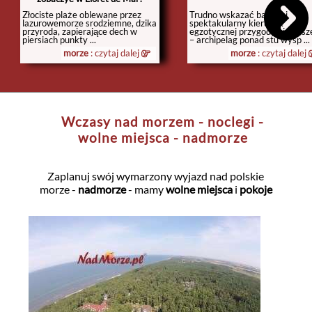
Złociste plaże oblewane przez
Trudno wskazać bardziej
lazurowemorze srodziemne, dzika
spektakularny kierunek
przyroda, zapierające dech w
egzotycznej przygody niż Sesz
piersiach punkty ...
– archipelag ponad stu wysp ...
morze
: czytaj dalej
morze
: czytaj dalej
Wczasy nad morzem - noclegi -
wolne miejsca - nadmorze
Zaplanuj swój wymarzony wyjazd nad polskie
morze -
nadmorze
- mamy
wolne miejsca
i
pokoje