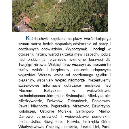
K
ażda chwila spędzona na plaży, wśród kojącego
szumu morza będzie wspaniałą odskocznią od pracy i
codziennych obowiązków. Wypoczynek i
noclegi
w
otoczeniu natury, wśród skrzeku mew i zapachu jodu z
nadmorskich fal przyniesie wymierne korzyści dla
Twojego zdrowia. Wakacje oraz
wczasy nad morzem
to
trafny wybór i bezpieczny kierunek urlopowych
wyjazdów. Wczasy wolne od codziennego zgiełku i
bieganiny, wspaniały
wypad nadmorze
. Prezentujemy
szczegółowe informacje dotyczące noclegów nad
Morzem Bałtyckim w województwie
zachodniopomorskim (m.in.: Świnoujście, Międzyzdroje,
Międzywodzie, Dziwnów, Dziwnówek, Pobierowo,
Rewal, Niechorze, Pogorzelicę, Mrzeżyno, Dźwirzyno,
Kołobrzeg, Ustronie Morskie, Sarbinowo, Mielno,
Darłowo, Jarosławiec) i województwie pomorskim
(m.in.: Ustka, Rowy, Łeba, Karwia, Jastrzębia Góra,
Władysławowo, Chałupy, Jastarnia, Jurata, Hel, Puck,