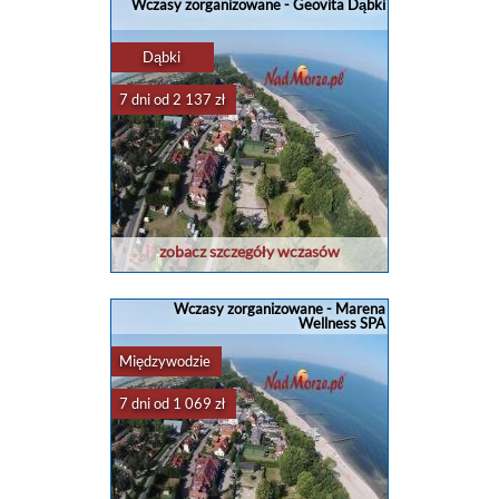
Wczasy zorganizowane - Geovita Dąbki
Dąbki
7 dni od 2 137 zł
zobacz szczegóły wczasów
Wczasy zorganizowane - Marena
Wellness SPA
Międzywodzie
7 dni od 1 069 zł