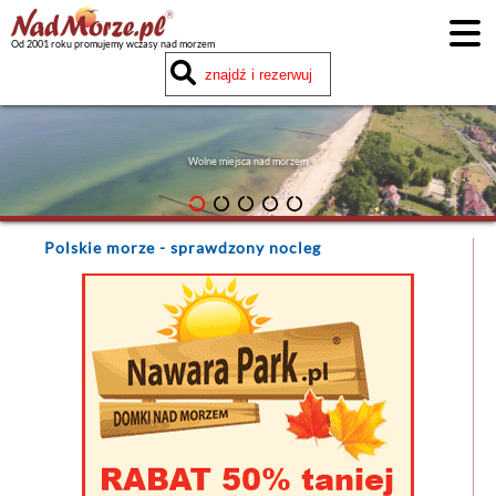
Od 2001 roku promujemy wczasy nad morzem
Wolne miejsca nad morzem
Polskie morze
- sprawdzony nocleg