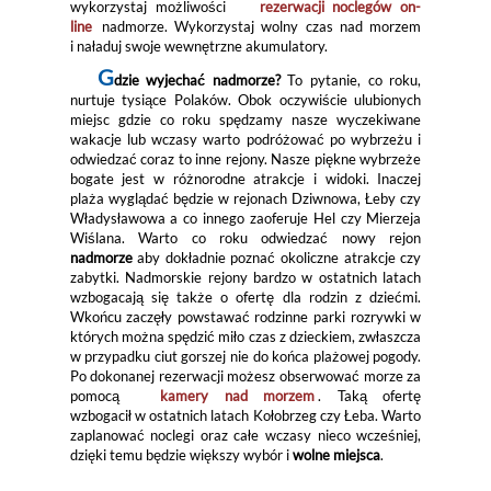
wykorzystaj możliwości
rezerwacji noclegów on-
line
nadmorze. Wykorzystaj wolny czas nad morzem
i naładuj swoje wewnętrzne akumulatory.
G
dzie wyjechać nadmorze?
To pytanie, co roku,
nurtuje tysiące Polaków. Obok oczywiście ulubionych
miejsc gdzie co roku spędzamy nasze wyczekiwane
wakacje lub wczasy warto podróżować po wybrzeżu i
odwiedzać coraz to inne rejony. Nasze piękne wybrzeże
bogate jest w różnorodne atrakcje i widoki. Inaczej
plaża wyglądać będzie w rejonach Dziwnowa, Łeby czy
Władysławowa a co innego zaoferuje Hel czy Mierzeja
Wiślana. Warto co roku odwiedzać nowy rejon
nadmorze
aby dokładnie poznać okoliczne atrakcje czy
zabytki. Nadmorskie rejony bardzo w ostatnich latach
wzbogacają się także o ofertę dla rodzin z dziećmi.
Wkońcu zaczęły powstawać rodzinne parki rozrywki w
których można spędzić miło czas z dzieckiem, zwłaszcza
w przypadku ciut gorszej nie do końca plażowej pogody.
Po dokonanej rezerwacji możesz obserwować morze za
pomocą
kamery nad morzem
. Taką ofertę
wzbogacił w ostatnich latach Kołobrzeg czy Łeba. Warto
zaplanować noclegi oraz całe wczasy nieco wcześniej,
dzięki temu będzie większy wybór i
wolne miejsca
.