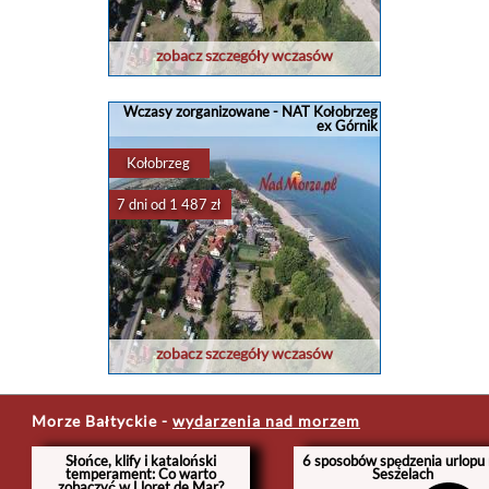
zobacz szczegóły wczasów
Wczasy zorganizowane - NAT Kołobrzeg
ex Górnik
Kołobrzeg
7 dni od 1 487 zł
zobacz szczegóły wczasów
Morze Bałtyckie
-
wydarzenia nad morzem
Słońce, klify i kataloński
6 sposobów spędzenia urlopu
temperament: Co warto
Seszelach
zobaczyć w Lloret de Mar?