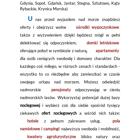
Gdynia, Sopot, Gdańsk, Jantar, Stegna, Sztutowo, Kąty
Rybackie, Krynica Morska)
U
nas przed wyjazdem nad morze znajdziesz
oferty i obejrzysz wolne
ośrodki wypoczynkowe
także z wyżywieniem dzięki będziesz mógł w pełni
delektować się odpoczynkiem,
domki letniskowe
oferujące pobyt w symbiozie z naturą,
apartamenty
dla osób ceniących swobodę i domowy charakter. Dla
każdego coś miłego, w różnych cenach i standardach -
wszystko to co niezbędne aby zamieszkać w czasie
swojego urlopu nad morzem. Możesz odwiedzić
nadmorskie
pensjonaty
odpoczywając w cieniu
nadmorskich lasów. Wykorzystaj potencjał dużej bazy
noclegowej
i wybierz coś dla siebie spośród tysięcy
ciekawych
ofert noclegowych
a wśród nich także:
hotele
z pełnym zakresem usług,
pola
namiotowe i campingi
najwyższa swoboda i mobilność,
kwatery agroturystyczne
blisko natury oraz