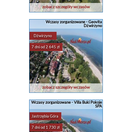
zobacz szczegóły wczasów
Wczasy zorganizowane - Geovita
Dźwirzyno
Dźwirzyno
7 dni od 2 645 zł
zobacz szczegóły wczasów
Wczasy zorganizowane - Villa Buki Pokoje
SPA
Jastrzębia Góra
7 dni od 1 730 zł