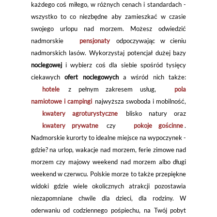
każdego coś miłego, w różnych cenach i standardach -
wszystko to co niezbędne aby zamieszkać w czasie
swojego urlopu nad morzem. Możesz odwiedzić
nadmorskie
pensjonaty
odpoczywając w cieniu
nadmorskich lasów. Wykorzystaj potencjał dużej bazy
noclegowej
i wybierz coś dla siebie spośród tysięcy
ciekawych
ofert noclegowych
a wśród nich także:
hotele
z pełnym zakresem usług,
pola
namiotowe i campingi
najwyższa swoboda i mobilność,
kwatery agroturystyczne
blisko natury oraz
kwatery prywatne
czy
pokoje gościnne
.
Nadmorskie kurorty to idealne miejsce na wypoczynek -
gdzie? na urlop, wakacje nad morzem, ferie zimowe nad
morzem czy majowy weekend nad morzem albo długi
weekend w czerwcu. Polskie morze to także przepiękne
widoki gdzie wiele okolicznych atrakcji pozostawia
niezapomniane chwile dla dzieci, dla rodziny. W
oderwaniu od codziennego pośpiechu, na Twój pobyt