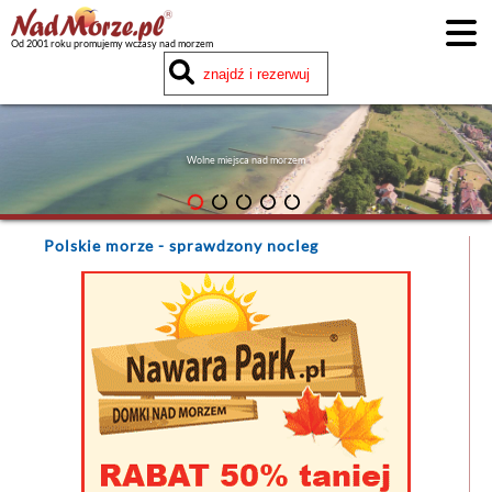
Od 2001 roku promujemy wczasy nad morzem
Wolne miejsca nad morzem
Polskie morze
- sprawdzony nocleg