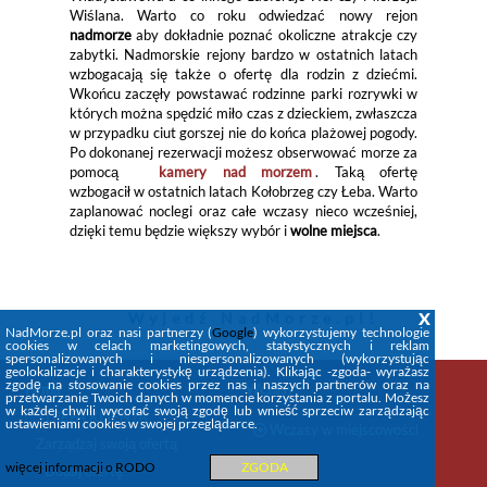
Wiślana. Warto co roku odwiedzać nowy rejon
nadmorze
aby dokładnie poznać okoliczne atrakcje czy
zabytki. Nadmorskie rejony bardzo w ostatnich latach
wzbogacają się także o ofertę dla rodzin z dziećmi.
Wkońcu zaczęły powstawać rodzinne parki rozrywki w
których można spędzić miło czas z dzieckiem, zwłaszcza
w przypadku ciut gorszej nie do końca plażowej pogody.
Po dokonanej rezerwacji możesz obserwować morze za
pomocą
kamery nad morzem
. Taką ofertę
wzbogacił w ostatnich latach Kołobrzeg czy Łeba. Warto
zaplanować noclegi oraz całe wczasy nieco wcześniej,
dzięki temu będzie większy wybór i
wolne miejsca
.
x
Wyjedź
NadMorze.pl
!
NadMorze.pl oraz nasi partnerzy (
Google
) wykorzystujemy technologie
cookies w celach marketingowych, statystycznych i reklam
spersonalizowanych i niespersonalizowanych (wykorzystując
geolokalizacje i charakterystykę urządzenia). Klikając -zgoda- wyrażasz
zgodę na stosowanie cookies przez nas i naszych partnerów oraz na
Firma
Wczasy
przetwarzanie Twoich danych w momencie korzystania z portalu. Możesz
w każdej chwili wycofać swoją zgodę lub wnieść sprzeciw zarządzając
STREFA KLIENTA
ustawieniami cookies w swojej przeglądarce.
Wczasy w miejscowości
Zarządzaj swoją ofertą
więcej informacji o RODO
ZGODA
+Dodaj ofertę