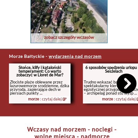
zobacz szczegóły wczasów
Morze Bałtyckie
-
wydarzenia nad morzem
Słońce, klify i kataloński
6 sposobów spędzenia urlopu
temperament: Co warto
Seszelach
zobaczyć w Lloret de Mar?
Złociste plaże oblewane przez
Trudno wskazać bardziej
lazurowemorze srodziemne, dzika
spektakularny kierunek
przyroda, zapierające dech w
egzotycznej przygody niż Sesz
piersiach punkty ...
– archipelag ponad stu wysp ...
morze
: czytaj dalej
morze
: czytaj dalej
Wczasy nad morzem - noclegi -
wolne miejsca - nadmorze