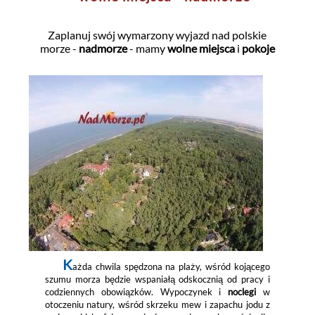
Zaplanuj swój wymarzony wyjazd nad polskie
morze -
nadmorze
- mamy
wolne miejsca
i
pokoje
K
ażda chwila spędzona na plaży, wśród kojącego
szumu morza będzie wspaniałą odskocznią od pracy i
codziennych obowiązków. Wypoczynek i
noclegi
w
otoczeniu natury, wśród skrzeku mew i zapachu jodu z