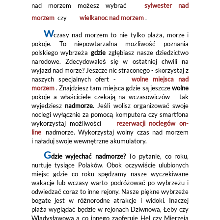
nad morzem możesz wybrać
sylwester nad
morzem
czy
wielkanoc nad morzem
.
W
czasy nad morzem to nie tylko plaża, morze i
pokoje. To niepowtarzalna możliwość poznania
polskiego wybrzeża
gdzie
zgłębiasz nasze dziedzictwo
narodowe. Zdecydowałeś się w ostatniej chwili na
wyjazd nad morze? Jeszcze nic straconego - skorzystaj z
naszych specjalnych ofert -
wolne miejsca nad
morzem
. Znajdziesz tam miejsca gdzie są jeszcze
wolne
pokoje a właściciele czekają na wczasowiczów - tak
wyjedziesz
nadmorze
. Jeśli wolisz organizować swoje
noclegi wyłącznie za pomocą komputera czy smartfona
wykorzystaj możliwości
rezerwacji noclegów on-
line
nadmorze. Wykorzystaj wolny czas nad morzem
i naładuj swoje wewnętrzne akumulatory.
G
dzie wyjechać nadmorze?
To pytanie, co roku,
nurtuje tysiące Polaków. Obok oczywiście ulubionych
miejsc gdzie co roku spędzamy nasze wyczekiwane
wakacje lub wczasy warto podróżować po wybrzeżu i
odwiedzać coraz to inne rejony. Nasze piękne wybrzeże
bogate jest w różnorodne atrakcje i widoki. Inaczej
plaża wyglądać będzie w rejonach Dziwnowa, Łeby czy
Władysławowa a co innego zaoferuje Hel czy Mierzeja