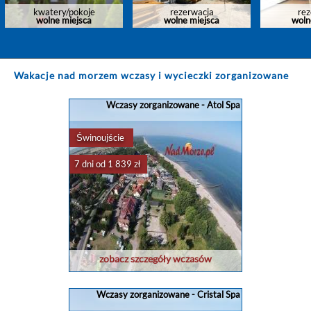
kwatery/pokoje
rezerwacja
rez
wolne miejsca
wolne miejsca
woln
Wakacje nad morzem wczasy i wycieczki zorganizowane
Wczasy zorganizowane - Atol Spa
Świnoujście
7 dni od 1 839 zł
zobacz szczegóły wczasów
Wczasy zorganizowane - Cristal Spa