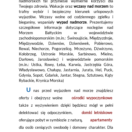
nadmorskich fal przyniesie wymierne korzyści dla
Twojego zdrowia. Wakacje oraz
wczasy nad morzem
to
trafny wybór i bezpieczny kierunek urlopowych
wyjazdów. Wczasy wolne od codziennego zgiełku i
bieganiny, wspaniały
wypad nadmorze
. Prezentujemy
szczegółowe informacje dotyczące noclegów nad
Morzem Bałtyckim w województwie
zachodniopomorskim (m.in.: Świnoujście, Międzyzdroje,
Międzywodzie, Dziwnów, Dziwnówek, Pobierowo,
Rewal, Niechorze, Pogorzelicę, Mrzeżyno, Dźwirzyno,
Kołobrzeg, Ustronie Morskie, Sarbinowo, Mielno,
Darłowo, Jarosławiec) i województwie pomorskim
(m.in.: Ustka, Rowy, Łeba, Karwia, Jastrzębia Góra,
Władysławowo, Chałupy, Jastarnia, Jurata, Hel, Puck,
Gdynia, Sopot, Gdańsk, Jantar, Stegna, Sztutowo, Kąty
Rybackie, Krynica Morska)
U
nas przed wyjazdem nad morze znajdziesz
oferty i obejrzysz wolne
ośrodki wypoczynkowe
także z wyżywieniem dzięki będziesz mógł w pełni
delektować się odpoczynkiem,
domki letniskowe
oferujące pobyt w symbiozie z naturą,
apartamenty
dla osób ceniących swobodę i domowy charakter. Dla